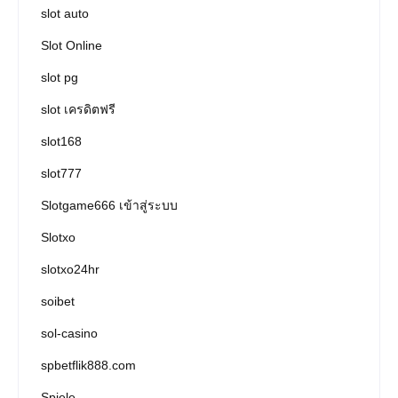
slot auto
Slot Online
slot pg
slot เครดิตฟรี
slot168
slot777
Slotgame666 เข้าสู่ระบบ
Slotxo
slotxo24hr
soibet
sol-casino
spbetflik888.com
Spiele