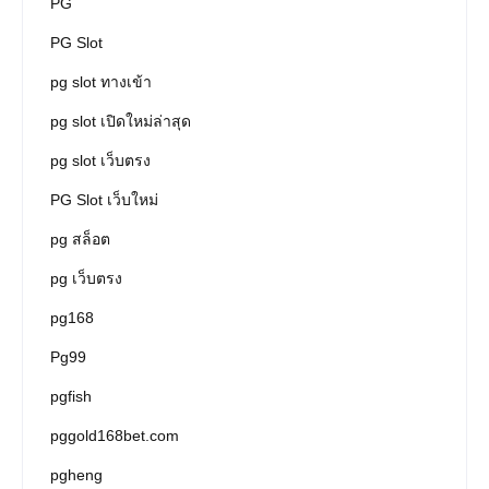
PG
PG Slot
pg slot ทางเข้า
pg slot เปิดใหม่ล่าสุด
pg slot เว็บตรง
PG Slot เว็บใหม่
pg สล็อต
pg เว็บตรง
pg168
Pg99
pgfish
pggold168bet.com
pgheng