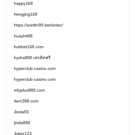
happy168
hengjing168
https://sretthi99.bet/enter/
huayhit88
hubbet168.com
hydra888 เครดิตฟรี
hyperclub-casino.com
hyperclub-casino.com
infyplus888.com
item388.com
Jinda55
jinda888
Joker123