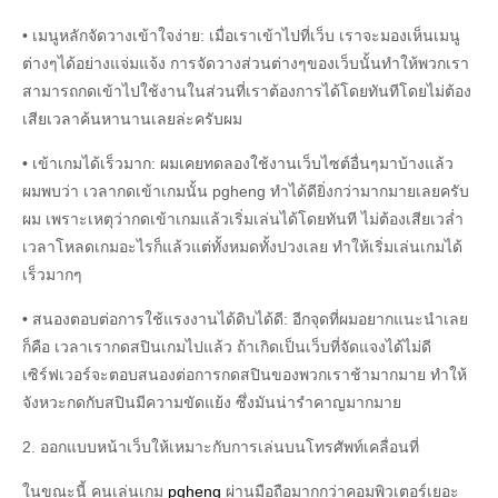
• เมนูหลักจัดวางเข้าใจง่าย: เมื่อเราเข้าไปที่เว็บ เราจะมองเห็นเมนู
ต่างๆได้อย่างแจ่มแจ้ง การจัดวางส่วนต่างๆของเว็บนั้นทำให้พวกเรา
สามารถกดเข้าไปใช้งานในส่วนที่เราต้องการได้โดยทันทีโดยไม่ต้อง
เสียเวลาค้นหานานเลยล่ะครับผม
• เข้าเกมได้เร็วมาก: ผมเคยทดลองใช้งานเว็บไซต์อื่นๆมาบ้างแล้ว
ผมพบว่า เวลากดเข้าเกมนั้น pgheng ทำได้ดียิ่งกว่ามากมายเลยครับ
ผม เพราะเหตุว่ากดเข้าเกมแล้วเริ่มเล่นได้โดยทันที ไม่ต้องเสียเวล่ำ
เวลาโหลดเกมอะไรก็แล้วแต่ทั้งหมดทั้งปวงเลย ทำให้เริ่มเล่นเกมได้
เร็วมากๆ
• สนองตอบต่อการใช้แรงงานได้ดิบได้ดี: อีกจุดที่ผมอยากแนะนำเลย
ก็คือ เวลาเรากดสปินเกมไปแล้ว ถ้าเกิดเป็นเว็บที่จัดแจงได้ไม่ดี
เซิร์ฟเวอร์จะตอบสนองต่อการกดสปินของพวกเราช้ามากมาย ทำให้
จังหวะกดกับสปินมีความขัดแย้ง ซึ่งมันน่ารำคาญมากมาย
2. ออกแบบหน้าเว็บให้เหมาะกับการเล่นบนโทรศัพท์เคลื่อนที่
ในขณะนี้ คนเล่นเกม
pgheng
ผ่านมือถือมากกว่าคอมพิวเตอร์เยอะ