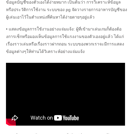
ข้อมูลบัญชีของตัวเองได้ง่ายหมาก เป็นต้นว่า การวิเคราะห์ข้อมูล
หรือประวัติการใช้งาน ระบบของ pg จัดวางรายการอาหารบัญชีของ
ผู้เล่นเอาไว้ในตำแหน่งที่ค้นหาได้ง่ายดายๆอยู่แล้ว
• แสดงข้อมูลการใช้งานอย่างแจ่มแจ้ง: ผู้ที่เข้ามาเล่นเกมก็ต้องต้อ
งการเช็กหรือมองเห็นข้อมูลการใช้แรงงานของตัวเองอยู่แล้ว ได้แก่
เรื่องราวเล่นหรือเรื่องราวฝากถอน ระบบของพวกเราจะมีการแสดง
ข้อมูลต่างๆให้ท่านได้วิเคราะห์อย่างแจ่มแจ้ง