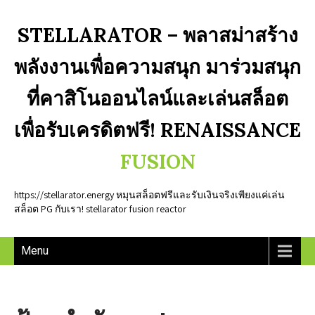
STELLARATOR – พลาสม่าสร้าง
พลังงานเพื่อความสนุก มาร่วมสนุก
ที่คาสิโนออนไลน์และเล่นสล็อต
เพื่อรับเครดิตฟรี! RENAISSANCE
FUSION
https://stellarator.energy หมุนสล็อตฟรีและรับเงินจริงเพียงแค่เล่น
สล็อต PG กับเรา! stellarator fusion reactor
Menu