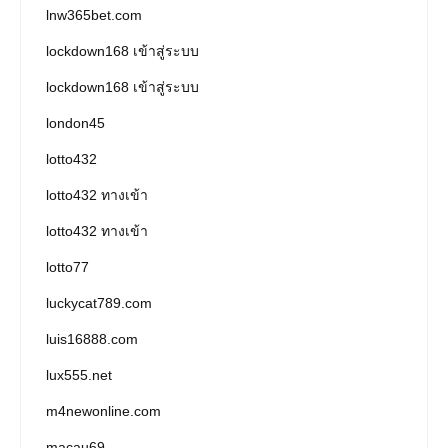
lnw365bet.com
lockdown168 เข้าสู่ระบบ
lockdown168 เข้าสู่ระบบ
london45
lotto432
lotto432 ทางเข้า
lotto432 ทางเข้า
lotto77
luckycat789.com
luis16888.com
lux555.net
m4newonline.com
macau69