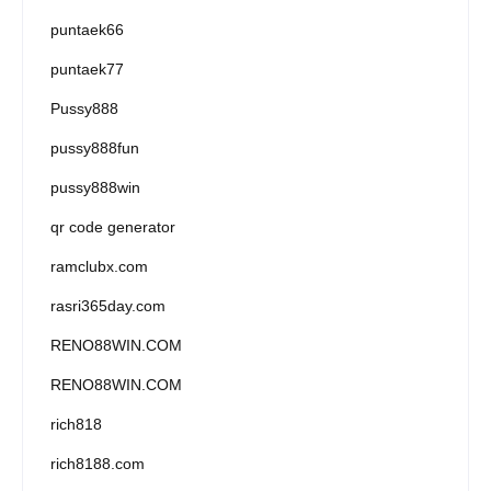
puntaek66
puntaek77
Pussy888
pussy888fun
pussy888win
qr code generator
ramclubx.com
rasri365day.com
RENO88WIN.COM
RENO88WIN.COM
rich818
rich8188.com