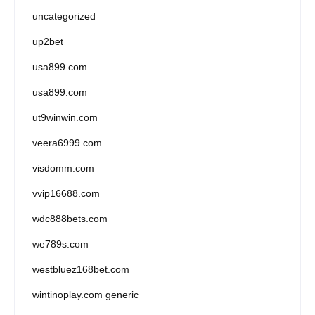
uncategorized
up2bet
usa899.com
usa899.com
ut9winwin.com
veera6999.com
visdomm.com
vvip16688.com
wdc888bets.com
we789s.com
westbluez168bet.com
wintinoplay.com generic