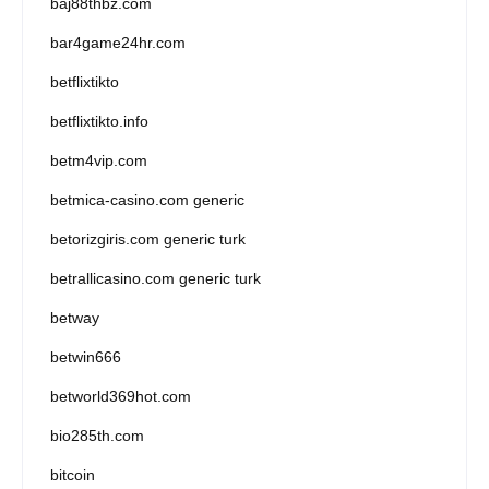
baj88thbz.com
bar4game24hr.com
betflixtikto
betflixtikto.info
betm4vip.com
betmica-casino.com generic
betorizgiris.com generic turk
betrallicasino.com generic turk
betway
betwin666
betworld369hot.com
bio285th.com
bitcoin