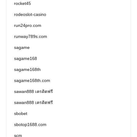
rocket45
rodeoslot-casino
run24pro.com
runway789s.com
sagame
sagame168
sagame168th
sagame168th.com
sawan888 เครดิตฟรี
sawan888 เครดิตฟรี
sbobet
sbotop1688.com
scm