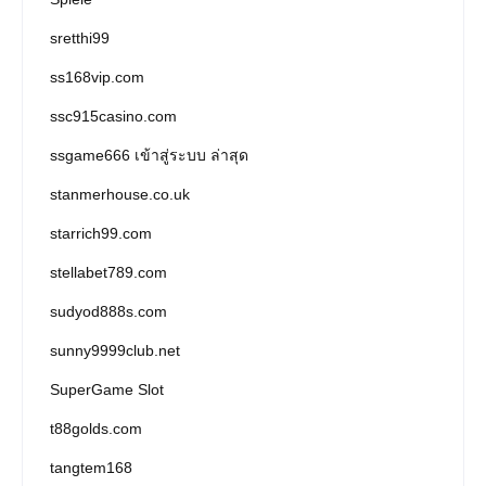
sretthi99
ss168vip.com
ssc915casino.com
ssgame666 เข้าสู่ระบบ ล่าสุด
stanmerhouse.co.uk
starrich99.com
stellabet789.com
sudyod888s.com
sunny9999club.net
SuperGame Slot
t88golds.com
tangtem168