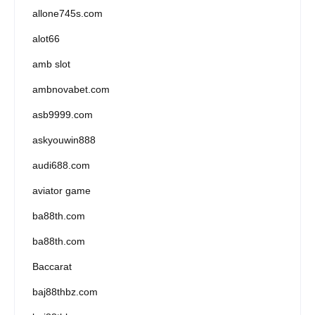
allone745s.com
alot66
amb slot
ambnovabet.com
asb9999.com
askyouwin888
audi688.com
aviator game
ba88th.com
ba88th.com
Baccarat
baj88thbz.com