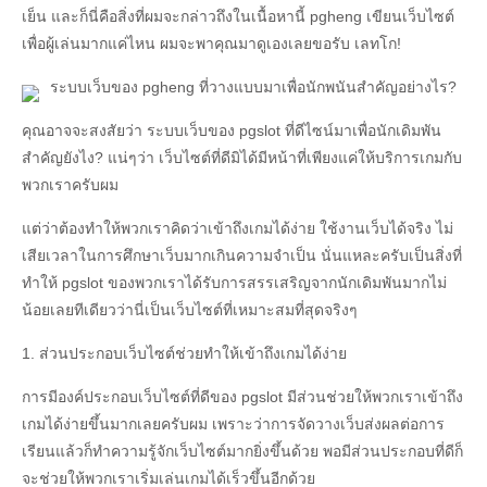
เย็น และก็นี่คือสิ่งที่ผมจะกล่าวถึงในเนื้อหานี้ pgheng เขียนเว็บไซต์
เพื่อผู้เล่นมากแค่ไหน ผมจะพาคุณมาดูเองเลยขอรับ เลทโก!
ระบบเว็บของ pgheng ที่วางแบบมาเพื่อนักพนันสำคัญอย่างไร?
คุณอาจจะสงสัยว่า ระบบเว็บของ pgslot ที่ดีไซน์มาเพื่อนักเดิมพัน
สำคัญยังไง? แน่ๆว่า เว็บไซต์ที่ดีมิได้มีหน้าที่เพียงแค่ให้บริการเกมกับ
พวกเราครับผม
แต่ว่าต้องทำให้พวกเราคิดว่าเข้าถึงเกมได้ง่าย ใช้งานเว็บได้จริง ไม่
เสียเวลาในการศึกษาเว็บมากเกินความจำเป็น นั่นแหละครับเป็นสิ่งที่
ทำให้ pgslot ของพวกเราได้รับการสรรเสริญจากนักเดิมพันมากไม่
น้อยเลยทีเดียวว่านี่เป็นเว็บไซต์ที่เหมาะสมที่สุดจริงๆ
1. ส่วนประกอบเว็บไซต์ช่วยทำให้เข้าถึงเกมได้ง่าย
การมีองค์ประกอบเว็บไซต์ที่ดีของ pgslot มีส่วนช่วยให้พวกเราเข้าถึง
เกมได้ง่ายขึ้นมากเลยครับผม เพราะว่าการจัดวางเว็บส่งผลต่อการ
เรียนแล้วก็ทำความรู้จักเว็บไซต์มากยิ่งขึ้นด้วย พอมีส่วนประกอบที่ดีก็
จะช่วยให้พวกเราเริ่มเล่นเกมได้เร็วขึ้นอีกด้วย