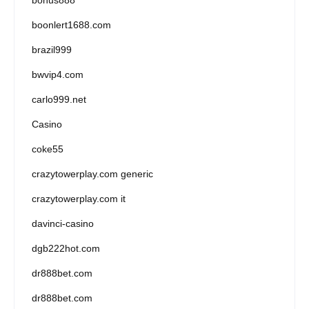
boonlert1688.com
brazil999
bwvip4.com
carlo999.net
Casino
coke55
crazytowerplay.com generic
crazytowerplay.com it
davinci-casino
dgb222hot.com
dr888bet.com
dr888bet.com