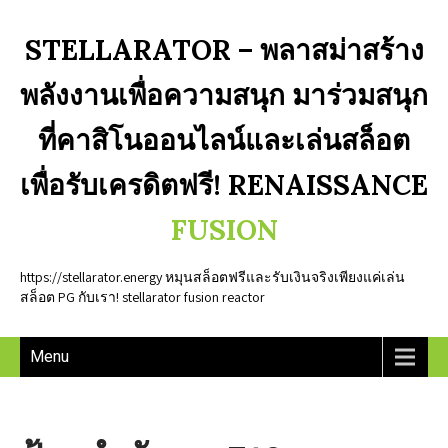
STELLARATOR – พลาสม่าสร้าง
พลังงานเพื่อความสนุก มาร่วมสนุก
ที่คาสิโนออนไลน์และเล่นสล็อต
เพื่อรับเครดิตฟรี! RENAISSANCE
FUSION
https://stellarator.energy หมุนสล็อตฟรีและรับเงินจริงเพียงแค่เล่น
สล็อต PG กับเรา! stellarator fusion reactor
Menu