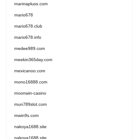
marinapluss.com
mario678
mario678.club
mario678.info
medee989.com
meekin365day.com
mexicanoo.com
mono16888.com
moonwin-casino
mun789slot.com
mwin9s.com
nakoya1688.site
nakoya1688.site