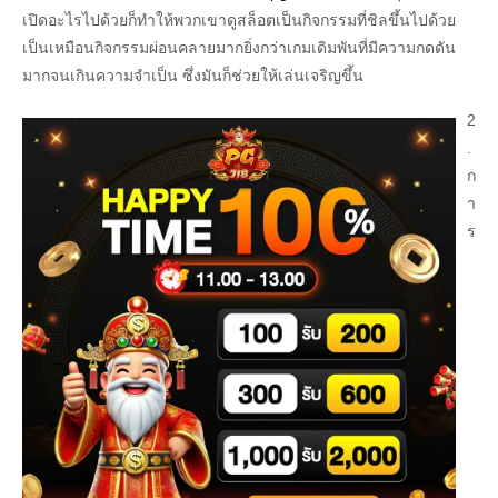
เปิดอะไรไปด้วยก็ทำให้พวกเขาดูสล็อตเป็นกิจกรรมที่ชิลขึ้นไปด้วย
เป็นเหมือนกิจกรรมผ่อนคลายมากยิ่งกว่าเกมเดิมพันที่มีความกดดัน
มากจนเกินความจำเป็น ซึ่งมันก็ช่วยให้เล่นเจริญขึ้น
2
.
ก
า
ร