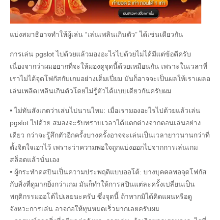
แบ่งสมาธิอาจทำให้ผู้เล่น “เล่นเพลินเกินตัว” ได้เช่นเดียวกัน
การเล่น pgslot ไปด้วยแล้วมองอะไรไปด้วยไม่ได้มีแต่ข้อดีครับ
เนื่องจากว่าผมอยากที่จะให้มองดูจุดนี้ด้วยเหมือนกัน เพราะในเวลาที่
เราไม่ได้จุดโฟกัสกับเกมอย่างเต็มเปี่ยม มันก็อาจจะเป็นผลให้เราเผลอ
เล่นเพลิดเพลินเกินตัวโดยไม่รู้ตัวได้แบบเดียวกันครับผม
• ไม่ทันสังเกตว่าเล่นไปนานไหม: เมื่อเรามองอะไรไปด้วยแล้วเล่น
pgslot ไปด้วย สมองจะรับทราบเวลาได้แตกต่างจากตอนเล่นอย่าง
เดียว กว่าจะรู้สึกตัวอีกครั้งบางครั้งอาจจะเล่นเป็นเวลายาวนานกว่าที่
ตั้งจิตใจเอาไว้ เพราะว่าความพอใจถูกแบ่งออกไปจากการเล่นเกม
สล็อตแล้วนั่นเอง
• ผู้กระทำดสปินเป็นความประพฤติแบบออโต้: บางบุคคลพอจุดโฟกัส
กับสิ่งที่ดูมากยิ่งกว่าเกม มันก็ทำให้การสปินแต่ละครั้งเปลี่ยนเป็น
พฤติกรรมออโต้ไปเลยนะครับ ซึ่งจุดนี้ ถ้าหากมิได้คิดแผนหรือดู
จังหวะการเล่น อาจก่อให้ทุนหมดเร็วมากเลยครับผม