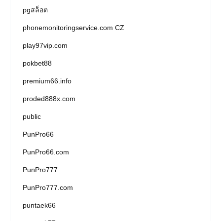
pgสล็อต
phonemonitoringservice.com CZ
play97vip.com
pokbet88
premium66.info
proded888x.com
public
PunPro66
PunPro66.com
PunPro777
PunPro777.com
puntaek66