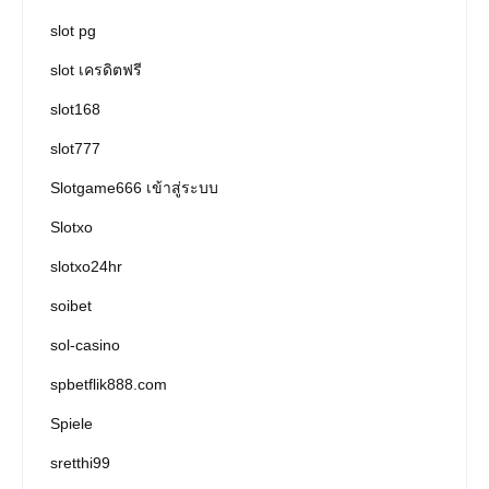
slot pg
slot เครดิตฟรี
slot168
slot777
Slotgame666 เข้าสู่ระบบ
Slotxo
slotxo24hr
soibet
sol-casino
spbetflik888.com
Spiele
sretthi99