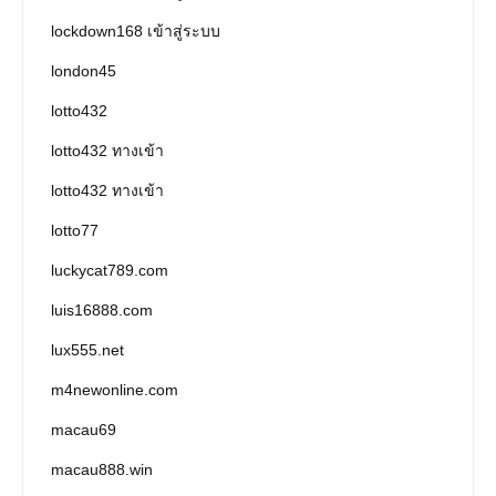
lockdown168 เข้าสู่ระบบ
london45
lotto432
lotto432 ทางเข้า
lotto432 ทางเข้า
lotto77
luckycat789.com
luis16888.com
lux555.net
m4newonline.com
macau69
macau888.win