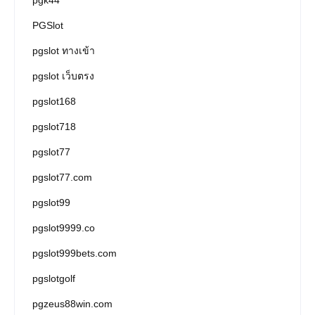
PGSlot
pgslot ทางเข้า
pgslot เว็บตรง
pgslot168
pgslot718
pgslot77
pgslot77.com
pgslot99
pgslot9999.co
pgslot999bets.com
pgslotgolf
pgzeus88win.com