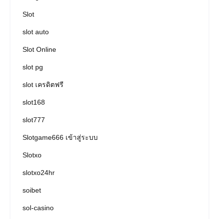
Slot
slot auto
Slot Online
slot pg
slot เครดิตฟรี
slot168
slot777
Slotgame666 เข้าสู่ระบบ
Slotxo
slotxo24hr
soibet
sol-casino