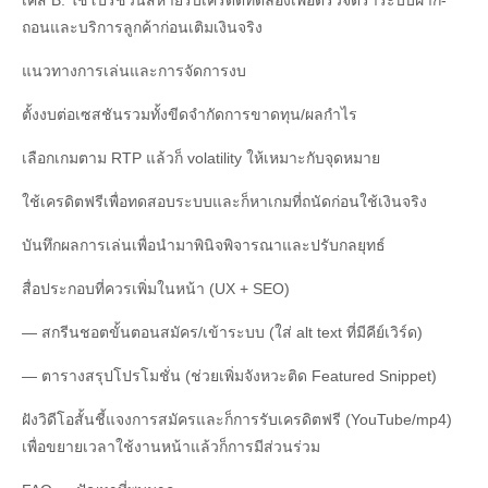
ถอนและบริการลูกค้าก่อนเติมเงินจริง
แนวทางการเล่นและการจัดการงบ
ตั้งงบต่อเซสชันรวมทั้งขีดจำกัดการขาดทุน/ผลกำไร
เลือกเกมตาม RTP แล้วก็ volatility ให้เหมาะกับจุดหมาย
ใช้เครดิตฟรีเพื่อทดสอบระบบและก็หาเกมที่ถนัดก่อนใช้เงินจริง
บันทึกผลการเล่นเพื่อนำมาพินิจพิจารณาและปรับกลยุทธ์
สื่อประกอบที่ควรเพิ่มในหน้า (UX + SEO)
— สกรีนชอตขั้นตอนสมัคร/เข้าระบบ (ใส่ alt text ที่มีคีย์เวิร์ด)
— ตารางสรุปโปรโมชั่น (ช่วยเพิ่มจังหวะติด Featured Snippet)
ฝังวิดีโอสั้นชี้แจงการสมัครและก็การรับเครดิตฟรี (YouTube/mp4)
เพื่อขยายเวลาใช้งานหน้าแล้วก็การมีส่วนร่วม