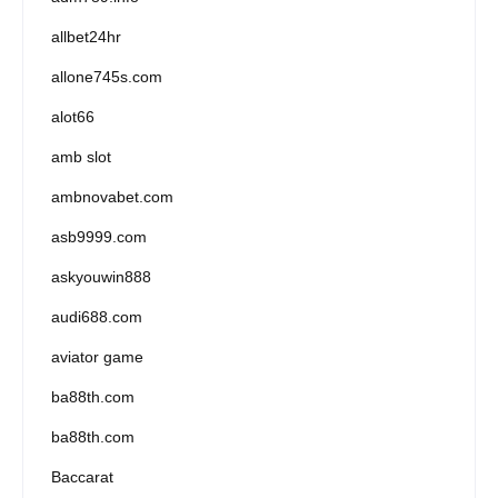
allbet24hr
allone745s.com
alot66
amb slot
ambnovabet.com
asb9999.com
askyouwin888
audi688.com
aviator game
ba88th.com
ba88th.com
Baccarat