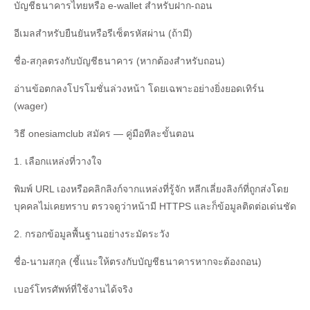
บัญชีธนาคารไทยหรือ e-wallet สำหรับฝาก-ถอน
อีเมลสำหรับยืนยันหรือรีเซ็ตรหัสผ่าน (ถ้ามี)
ชื่อ-สกุลตรงกับบัญชีธนาคาร (หากต้องสำหรับถอน)
อ่านข้อตกลงโปรโมชั่นล่วงหน้า โดยเฉพาะอย่างยิ่งยอดเทิร์น
(wager)
วิธี onesiamclub สมัคร — คู่มือทีละขั้นตอน
1. เลือกแหล่งที่วางใจ
พิมพ์ URL เองหรือคลิกลิงก์จากแหล่งที่รู้จัก หลีกเลี่ยงลิงก์ที่ถูกส่งโดย
บุคคลไม่เคยทราบ ตรวจดูว่าหน้ามี HTTPS และก็ข้อมูลติดต่อเด่นชัด
2. กรอกข้อมูลพื้นฐานอย่างระมัดระวัง
ชื่อ-นามสกุล (ชี้แนะให้ตรงกับบัญชีธนาคารหากจะต้องถอน)
เบอร์โทรศัพท์ที่ใช้งานได้จริง