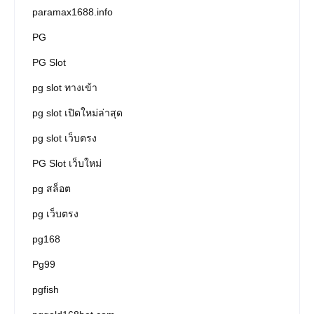
paramax1688.info
PG
PG Slot
pg slot ทางเข้า
pg slot เปิดใหม่ล่าสุด
pg slot เว็บตรง
PG Slot เว็บใหม่
pg สล็อต
pg เว็บตรง
pg168
Pg99
pgfish