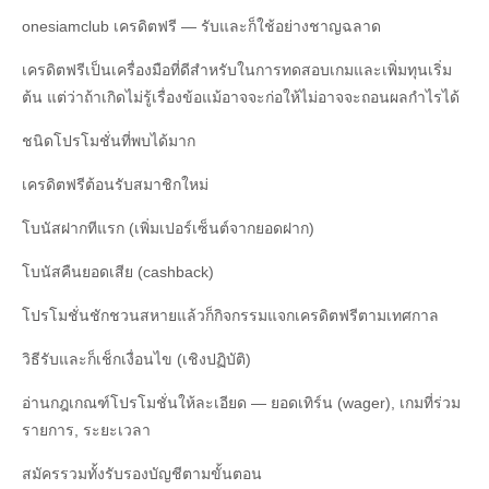
onesiamclub เครดิตฟรี — รับและก็ใช้อย่างชาญฉลาด
เครดิตฟรีเป็นเครื่องมือที่ดีสำหรับในการทดสอบเกมและเพิ่มทุนเริ่ม
ต้น แต่ว่าถ้าเกิดไม่รู้เรื่องข้อแม้อาจจะก่อให้ไม่อาจจะถอนผลกำไรได้
ชนิดโปรโมชั่นที่พบได้มาก
เครดิตฟรีต้อนรับสมาชิกใหม่
โบนัสฝากทีแรก (เพิ่มเปอร์เซ็นต์จากยอดฝาก)
โบนัสคืนยอดเสีย (cashback)
โปรโมชั่นชักชวนสหายแล้วก็กิจกรรมแจกเครดิตฟรีตามเทศกาล
วิธีรับและก็เช็กเงื่อนไข (เชิงปฏิบัติ)
อ่านกฎเกณฑ์โปรโมชั่นให้ละเอียด — ยอดเทิร์น (wager), เกมที่ร่วม
รายการ, ระยะเวลา
สมัครรวมทั้งรับรองบัญชีตามขั้นตอน