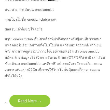
แนวทางการเล่นบน onesiamclub
รวมโปรโมชั่น onesiamclub ล่าสุด
ผลสรุปแล้วก็เชิญให้ลงมือ
สรุป: onesiamclub เป็นตัวเลือกที่น่าดึงดูดสำหรับผู้เล่นที่ปรารถนา
แพลตฟอร์มรวมเกมรวมทั้งโปรโมชั่น แต่ก่อนสมัครรวมทั้งฝากเงิน
จริง ควรตรวจดูความน่าวางใจของแพลตฟอร์ม ทำ onesiamclub
สมัคร ด้วยข้อมูลจริง เปิดการรับรองตัวตน (OTP/2FA) ถ้ามี เล่าเรียน
ข้อแม้ของ onesiamclub เครดิตฟรี อย่างระมัดระวัง และก็วางแผน
งบการเล่นอย่างมีวินัย เพื่อการใช้โปรโมชั่นคุ้มและก็สามารถถอน
กำไรได้จริง
Read More →
…