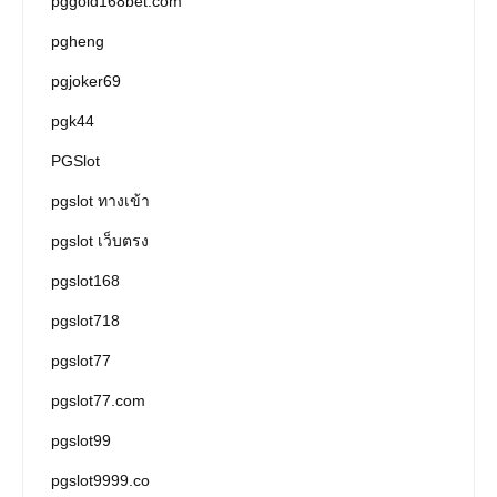
pggold168bet.com
pgheng
pgjoker69
pgk44
PGSlot
pgslot ทางเข้า
pgslot เว็บตรง
pgslot168
pgslot718
pgslot77
pgslot77.com
pgslot99
pgslot9999.co