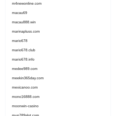
m4newonline.com
macau69
macau888.win
marinapluss.com
mario678
mario678.club
mario678.info
medee989.com
meekin365day.com
mexicanoo.com
mono16888.com
moonwin-casino
mun789slot.com