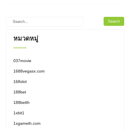
หมวดหมู่
037movie
1688vegasx.com
168slot
188bet
188betth
1xbit1
1xgameth.com