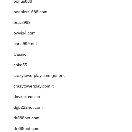
bonus888
boonlert1688.com
brazil999
bwvip4.com
carlo999.net
Casino
coke55
crazytowerplay.com generic
crazytowerplay.com it
davinci-casino
dgb222hot.com
dr888bet.com
dr888bet.com