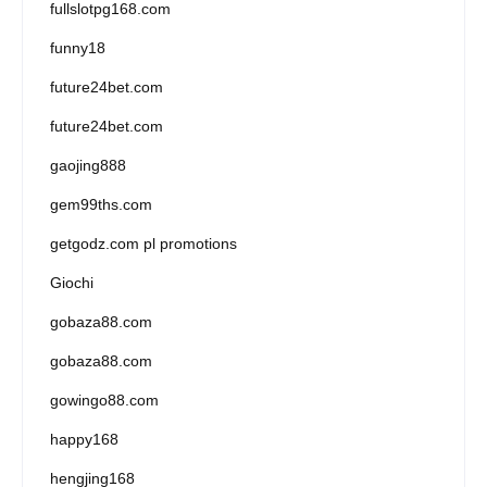
fullslotpg168.com
funny18
future24bet.com
future24bet.com
gaojing888
gem99ths.com
getgodz.com pl promotions
Giochi
gobaza88.com
gobaza88.com
gowingo88.com
happy168
hengjing168