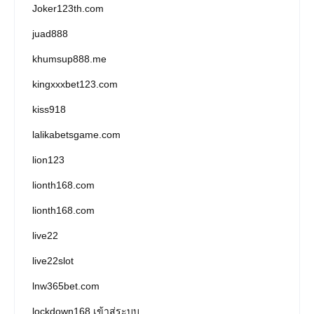
Joker123th.com
juad888
khumsup888.me
kingxxxbet123.com
kiss918
lalikabetsgame.com
lion123
lionth168.com
lionth168.com
live22
live22slot
lnw365bet.com
lockdown168 เข้าสู่ระบบ