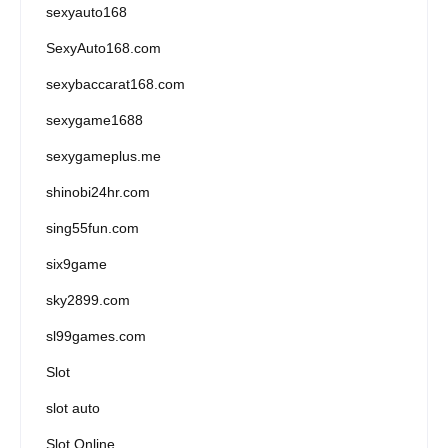
sexyauto168
SexyAuto168.com
sexybaccarat168.com
sexygame1688
sexygameplus.me
shinobi24hr.com
sing55fun.com
six9game
sky2899.com
sl99games.com
Slot
slot auto
Slot Online