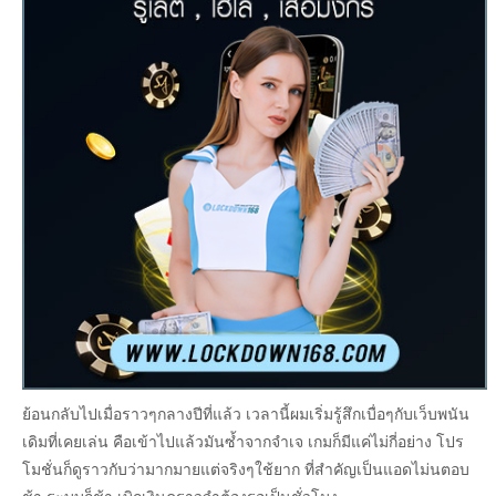
ย้อนกลับไปเมื่อราวๆกลางปีที่แล้ว เวลานี้ผมเริ่มรู้สึกเบื่อๆกับเว็บพนัน
เดิมที่เคยเล่น คือเข้าไปแล้วมันซ้ำจากจำเจ เกมก็มีแค่ไม่กี่อย่าง โปร
โมชั่นก็ดูราวกับว่ามากมายแต่จริงๆใช้ยาก ที่สำคัญเป็นแอดไม่นตอบ