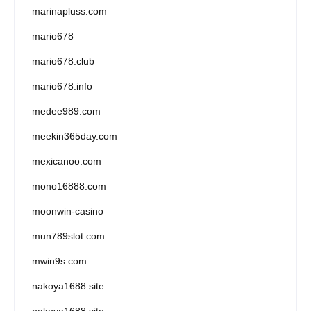
marinapluss.com
mario678
mario678.club
mario678.info
medee989.com
meekin365day.com
mexicanoo.com
mono16888.com
moonwin-casino
mun789slot.com
mwin9s.com
nakoya1688.site
nakoya1688.site