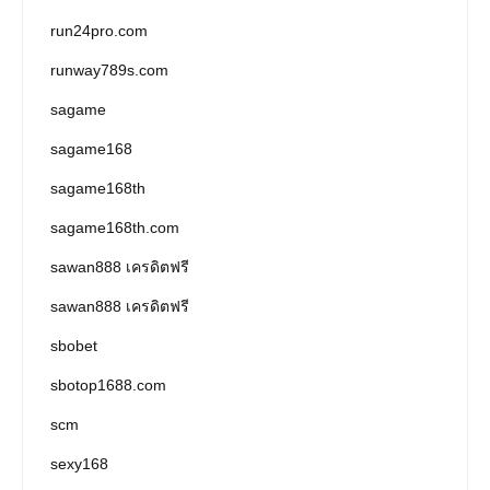
run24pro.com
runway789s.com
sagame
sagame168
sagame168th
sagame168th.com
sawan888 เครดิตฟรี
sawan888 เครดิตฟรี
sbobet
sbotop1688.com
scm
sexy168