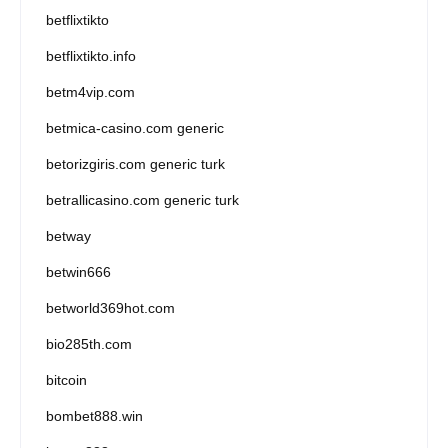
betflixtikto
betflixtikto.info
betm4vip.com
betmica-casino.com generic
betorizgiris.com generic turk
betrallicasino.com generic turk
betway
betwin666
betworld369hot.com
bio285th.com
bitcoin
bombet888.win