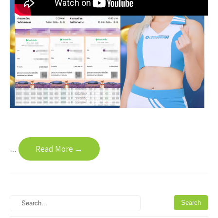
Read More →
…