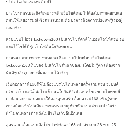
• โปรวันเกิดแจกเครดิตฟรี
บางโปรกดรับเองถึงที่เหมาะหน้าเว็บไซต์เลย ไม่ต้องไปตามคุยกับแอ
ดมินให้เสียอารมณ์ ซึ่งสำหรับผมนี่คือ บริการล็อกดาวน์168ที่รู้เรื่องผู้
เล่นจริงๆ
สรุปแบบไม่อวย lockdown168 เป็นเว็บไซต์คาสิโนออนไลน์ที่ครบ จบ
และไว้ใจได้ที่สุดเว็บไซต์หนึ่งที่เคยเล่น
ภายหลังเล่นมายาวนานหลายเดือนแบบไม่เปลี่ยนเว็บไซต์เลย
lockdown168 ก็แปลงเป็นเว็บไซต์หลักของผมโดยไม่รู้ตัว เนื่องจาก
มันมีทุกสิ่งทุกอย่างที่ผมอยากได้จริงๆ
เว็บล็อกดาวน์168ดีที่ไม่ต้องแปรไปไหนหลายครั้ง เกมครบ ระบบดี
บริการเร็ว แค่นี้ก็พอใจแล้ว คนใดกันที่ยังลังเล หรือเจอเว็บไม่ค่อยดี
มาก่อน อยากเสนอแนะให้ลองดูนะครับ ล็อกดาวน์168 เข้าสู่ระบบ
อย่างน้อยเข้าไปสมัคร ทดลองระบบดูด้วยตัวเอง แล้วจะเข้าใจว่า
ทำไมคนหลายท่านถึงไม่ย้ายไปเว็บอื่นอีกเลย
สูตรเล่นสล็อตแบบมือโปร lockdown168 เข้าสู่ระบบ 26 พ.ย. 25