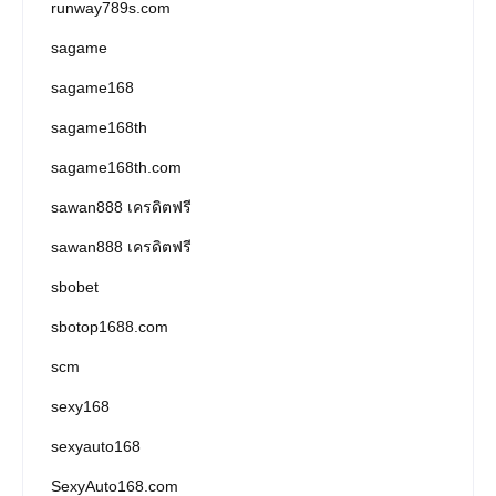
runway789s.com
sagame
sagame168
sagame168th
sagame168th.com
sawan888 เครดิตฟรี
sawan888 เครดิตฟรี
sbobet
sbotop1688.com
scm
sexy168
sexyauto168
SexyAuto168.com