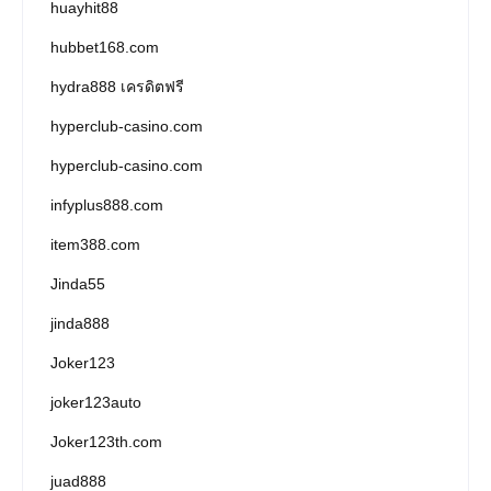
huayhit88
hubbet168.com
hydra888 เครดิตฟรี
hyperclub-casino.com
hyperclub-casino.com
infyplus888.com
item388.com
Jinda55
jinda888
Joker123
joker123auto
Joker123th.com
juad888