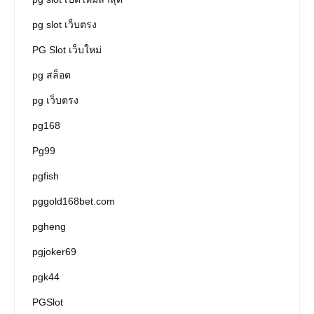
pg slot เว็บตรง
PG Slot เว็บใหม่
pg สล็อต
pg เว็บตรง
pg168
Pg99
pgfish
pggold168bet.com
pgheng
pgjoker69
pgk44
PGSlot