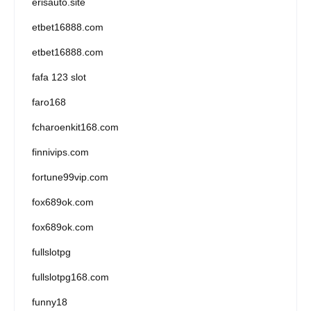
erisauto.site
etbet16888.com
etbet16888.com
fafa 123 slot
faro168
fcharoenkit168.com
finnivips.com
fortune99vip.com
fox689ok.com
fox689ok.com
fullslotpg
fullslotpg168.com
funny18