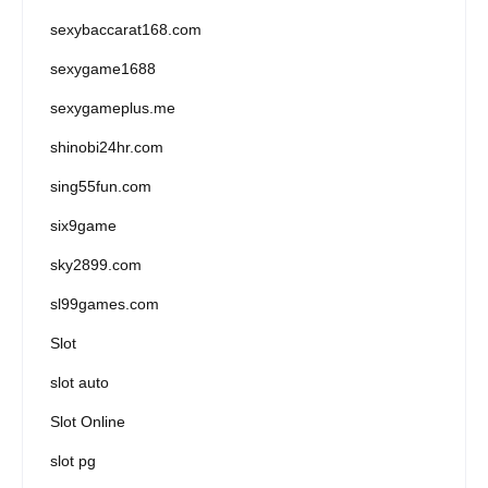
sexybaccarat168.com
sexygame1688
sexygameplus.me
shinobi24hr.com
sing55fun.com
six9game
sky2899.com
sl99games.com
Slot
slot auto
Slot Online
slot pg