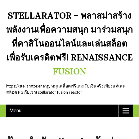
STELLARATOR – พลาสม่าสร้าง
พลังงานเพื่อความสนุก มาร่วมสนุก
ที่คาสิโนออนไลน์และเล่นสล็อต
เพื่อรับเครดิตฟรี! RENAISSANCE
FUSION
https://stellarator.energy หมุนสล็อตฟรีและรับเงินจริงเพียงแค่เล่น
สล็อต PG กับเรา! stellarator fusion reactor
Menu