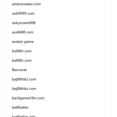
ambnovabet.com
asb9999.com
askyouwin888
audi688.com
aviator game
ba88th.com
ba88th.com
Baccarat
baj88thbz.com
baj88thbz.com
bar4game24hr.com
betflixtikto
betflixtikto.info