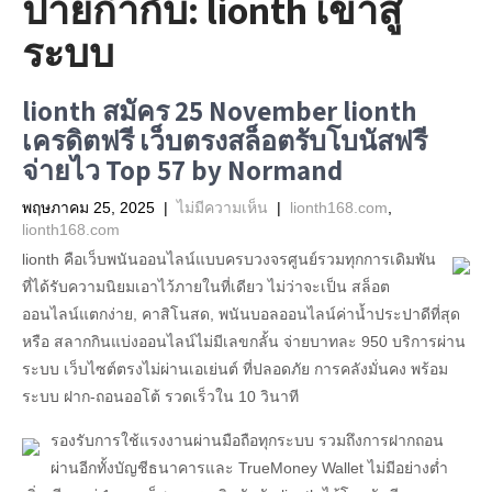
ป้ายกำกับ:
lionth เข้าสู่
ระบบ
lionth สมัคร 25 November lionth
เครดิตฟรี เว็บตรงสล็อตรับโบนัสฟรี
จ่ายไว Top 57 by Normand
พฤษภาคม 25, 2025
|
ไม่มีความเห็น
|
lionth168.com
,
lionth168.com
lionth คือเว็บพนันออนไลน์แบบครบวงจรศูนย์รวมทุกการเดิมพัน
ที่ได้รับความนิยมเอาไว้ภายในที่เดียว ไม่ว่าจะเป็น สล็อต
ออนไลน์แตกง่าย, คาสิโนสด, พนันบอลออนไลน์ค่าน้ำประปาดีที่สุด
หรือ สลากกินแบ่งออนไลน์ไม่มีเลขกลั้น จ่ายบาทละ 950 บริการผ่าน
ระบบ เว็บไซต์ตรงไม่ผ่านเอเย่นต์ ที่ปลอดภัย การคลังมั่นคง พร้อม
ระบบ ฝาก-ถอนออโต้ รวดเร็วใน 10 วินาที
รองรับการใช้แรงงานผ่านมือถือทุกระบบ รวมถึงการฝากถอน
ผ่านอีกทั้งบัญชีธนาคารและ TrueMoney Wallet ไม่มีอย่างต่ำ