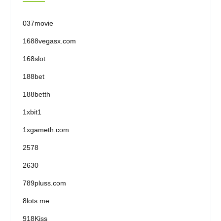
037movie
1688vegasx.com
168slot
188bet
188betth
1xbit1
1xgameth.com
2578
2630
789pluss.com
8lots.me
918Kiss