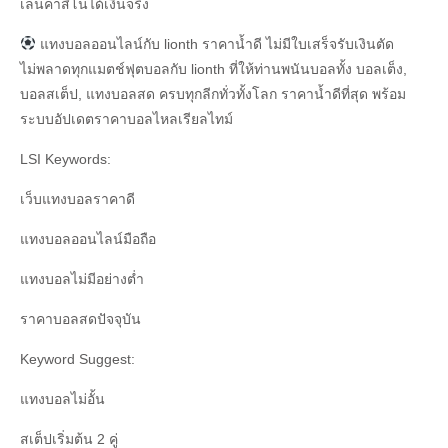
เล่นคาสิโนได้เงินจริง
แทงบอลออนไลน์กับ lionth ราคาน้ำดี ไม่มีใบเสร็จรับเงินตัด
ไม่พลาดทุกแมตช์ฟุตบอลกับ lionth ที่ให้ท่านพนันบอลทั้ง บอลเต็ง,
บอลสเต็ป, แทงบอลสด ครบทุกลีกทั่วทั้งโลก ราคาน้ำดีที่สุด พร้อม
ระบบอัปเดตราคาบอลไหลเรียลไทม์
LSI Keywords:
เว็บแทงบอลราคาดี
แทงบอลออนไลน์มือถือ
แทงบอลไม่มีอย่างต่ำ
ราคาบอลสดปัจจุบัน
Keyword Suggest:
แทงบอลไม่อั้น
สเต็ปเริ่มต้น 2 คู่