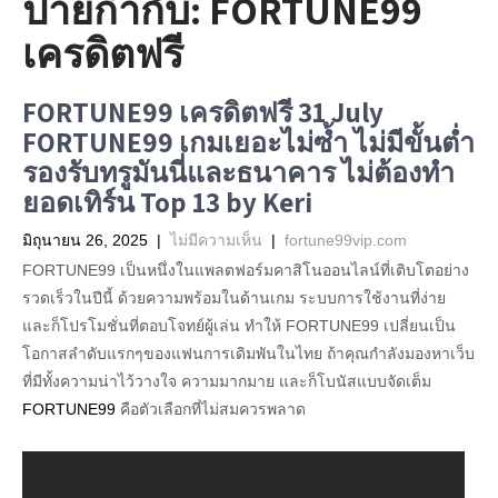
ป้ายกำกับ:
FORTUNE99
เครดิตฟรี
FORTUNE99 เครดิตฟรี 31 July
FORTUNE99 เกมเยอะไม่ซ้ำ ไม่มีขั้นต่ำ
รองรับทรูมันนี่และธนาคาร ไม่ต้องทำ
ยอดเทิร์น Top 13 by Keri
มิถุนายน 26, 2025
|
ไม่มีความเห็น
|
fortune99vip.com
FORTUNE99 เป็นหนึ่งในแพลตฟอร์มคาสิโนออนไลน์ที่เติบโตอย่าง
รวดเร็วในปีนี้ ด้วยความพร้อมในด้านเกม ระบบการใช้งานที่ง่าย
และก็โปรโมชั่นที่ตอบโจทย์ผู้เล่น ทำให้ FORTUNE99 เปลี่ยนเป็น
โอกาสลำดับแรกๆของแฟนการเดิมพันในไทย ถ้าคุณกำลังมองหาเว็บ
ที่มีทั้งความน่าไว้วางใจ ความมากมาย และก็โบนัสแบบจัดเต็ม
FORTUNE99
คือตัวเลือกที่ไม่สมควรพลาด