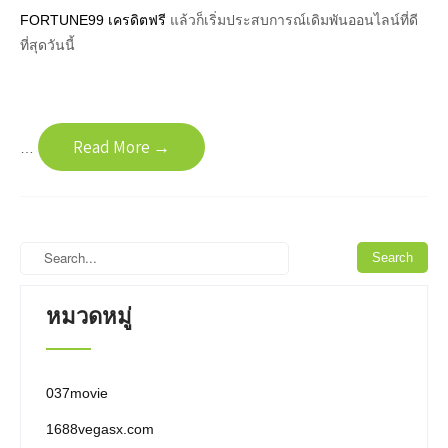
FORTUNE99 เครดิตฟรี
แล้วก็เริ่มประสบการณ์เดิมพันออนไลน์ที่ดี
ที่สุดวันนี้
Read More →
…
หมวดหมู่
037movie
1688vegasx.com