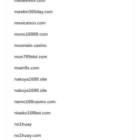
medee989.com
meekin365day.com
mexicanoo.com
mono16888.com
moonwin-casino
mun789slot.com
mwin9s.com
nakoya1688.site
nakoya1688.site
nemo168casino.com
niseko168bet.com
no1huay
no1huay.com