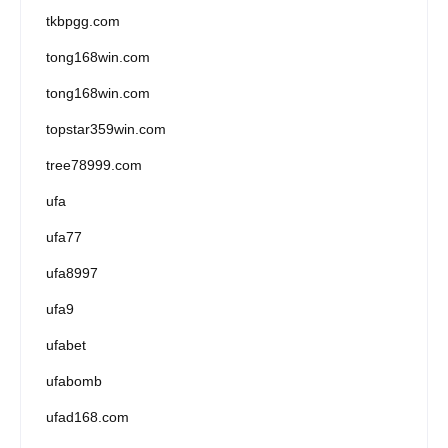
tkbpgg.com
tong168win.com
tong168win.com
topstar359win.com
tree78999.com
ufa
ufa77
ufa8997
ufa9
ufabet
ufabomb
ufad168.com