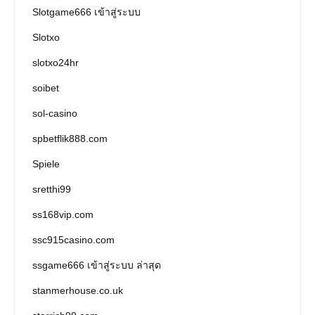
Slotgame666 เข้าสู่ระบบ
Slotxo
slotxo24hr
soibet
sol-casino
spbetflik888.com
Spiele
sretthi99
ss168vip.com
ssc915casino.com
ssgame666 เข้าสู่ระบบ ล่าสุด
stanmerhouse.co.uk