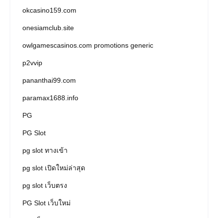
okcasino159.com
onesiamclub.site
owlgamescasinos.com promotions generic
p2vvip
pananthai99.com
paramax1688.info
PG
PG Slot
pg slot ทางเข้า
pg slot เปิดใหม่ล่าสุด
pg slot เว็บตรง
PG Slot เว็บใหม่