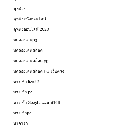
ดูหนังx
ดูหนังหนังออนไลน์
ดูหนังออนไลน์ 2023
ทดลองเล่นpg
ทดลองเล่นสล็อต
ทดลองเล่นสล็อต pg
ทดลองเล่นสล็อต PG เว็บตรง
ทางเข้า live22
ทางเข้า pg
ทางเข้า Sexybaccarat168
ทางเข้าpg
บาคาร่า