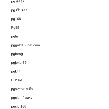
pg สล็อต
pg เว็บตรง
pg168
Pg99
pgfish
pggold168bet.com
pgheng
pgjoker69
pgk44
PGSlot
pgslot ทางเข้า
pgslot เว็บตรง
pgslot168