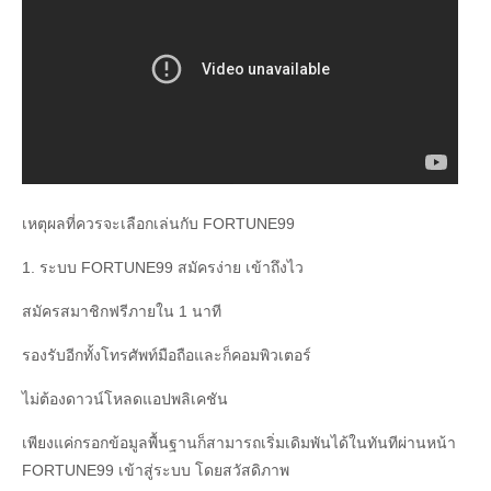
เหตุผลที่ควรจะเลือกเล่นกับ FORTUNE99
1. ระบบ FORTUNE99 สมัครง่าย เข้าถึงไว
สมัครสมาชิกฟรีภายใน 1 นาที
รองรับอีกทั้งโทรศัพท์มือถือและก็คอมพิวเตอร์
ไม่ต้องดาวน์โหลดแอปพลิเคชัน
เพียงแค่กรอกข้อมูลพื้นฐานก็สามารถเริ่มเดิมพันได้ในทันทีผ่านหน้า
FORTUNE99 เข้าสู่ระบบ โดยสวัสดิภาพ