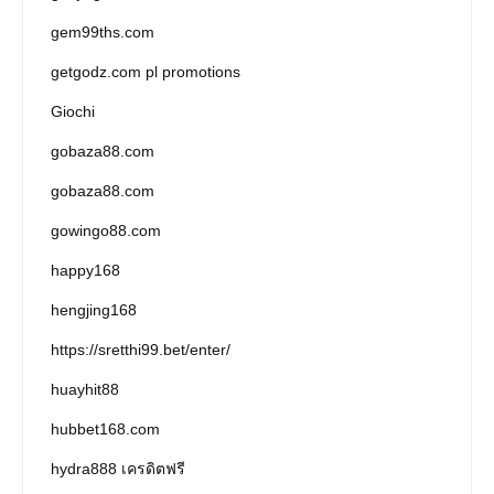
gem99ths.com
getgodz.com pl promotions
Giochi
gobaza88.com
gobaza88.com
gowingo88.com
happy168
hengjing168
https://sretthi99.bet/enter/
huayhit88
hubbet168.com
hydra888 เครดิตฟรี