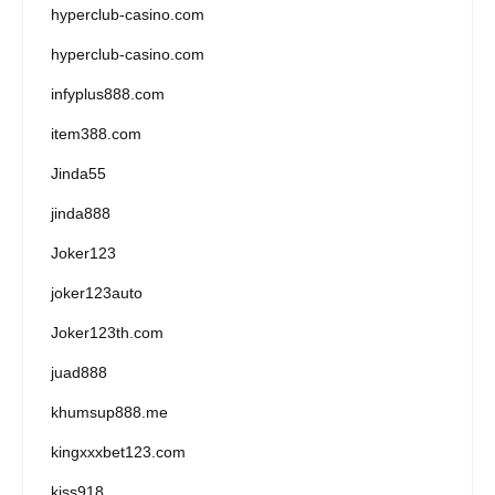
hyperclub-casino.com
hyperclub-casino.com
infyplus888.com
item388.com
Jinda55
jinda888
Joker123
joker123auto
Joker123th.com
juad888
khumsup888.me
kingxxxbet123.com
kiss918