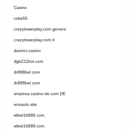
Casino
coke55
crazytowerplay.com generic
crazytowerplay.com it
davinci-casino
dgb222hot.com
dr888bet.com
dr888bet.com
empirea-casino-de.com DE
erisauto.site
etbet16888.com
etbet16888.com