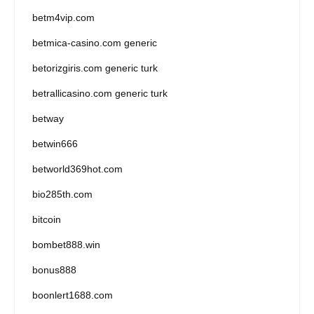
betm4vip.com
betmica-casino.com generic
betorizgiris.com generic turk
betrallicasino.com generic turk
betway
betwin666
betworld369hot.com
bio285th.com
bitcoin
bombet888.win
bonus888
boonlert1688.com