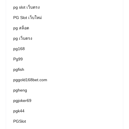
pg slot เว็บตรง
PG Slot เว็บใหม่
pg สล็อต
pg เว็บตรง
pg168
Pg99
pgfish
pggold168bet.com
pgheng
pgjoker69
pgk44
PGSlot