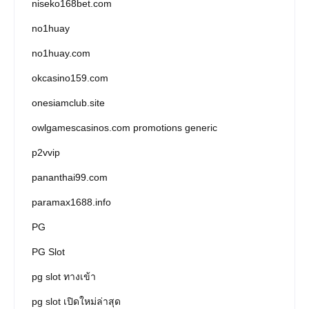
niseko168bet.com
no1huay
no1huay.com
okcasino159.com
onesiamclub.site
owlgamescasinos.com promotions generic
p2vvip
pananthai99.com
paramax1688.info
PG
PG Slot
pg slot ทางเข้า
pg slot เปิดใหม่ล่าสุด