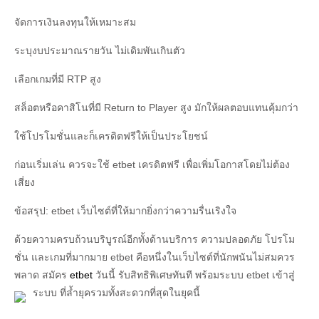
จัดการเงินลงทุนให้เหมาะสม
ระบุงบประมาณรายวัน ไม่เดิมพันเกินตัว
เลือกเกมที่มี RTP สูง
สล็อตหรือคาสิโนที่มี Return to Player สูง มักให้ผลตอบแทนคุ้มกว่า
ใช้โปรโมชั่นและก็เครดิตฟรีให้เป็นประโยชน์
ก่อนเริ่มเล่น ควรจะใช้ etbet เครดิตฟรี เพื่อเพิ่มโอกาสโดยไม่ต้อง
เสี่ยง
ข้อสรุป: etbet เว็บไซต์ที่ให้มากยิ่งกว่าความรื่นเริงใจ
ด้วยความครบถ้วนบริบูรณ์อีกทั้งด้านบริการ ความปลอดภัย โปรโม
ชั่น และเกมที่มากมาย etbet คือหนึ่งในเว็บไซต์ที่นักพนันไม่สมควร
พลาด สมัคร
etbet
วันนี้ รับสิทธิพิเศษทันที พร้อมระบบ etbet เข้าสู่
ระบบ ที่ล้ำยุครวมทั้งสะดวกที่สุดในยุคนี้