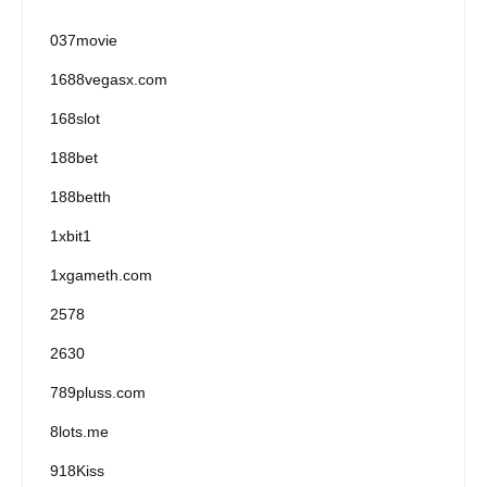
037movie
1688vegasx.com
168slot
188bet
188betth
1xbit1
1xgameth.com
2578
2630
789pluss.com
8lots.me
918Kiss