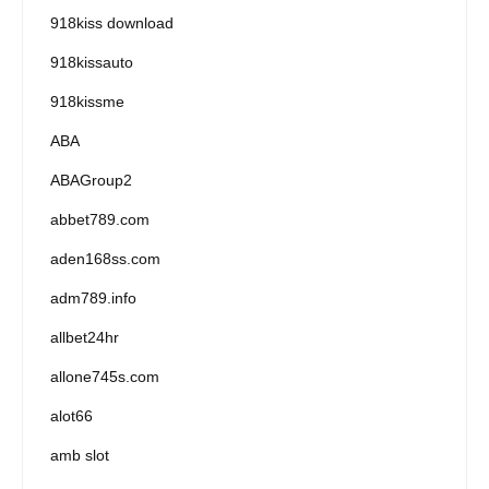
918kiss download
918kissauto
918kissme
ABA
ABAGroup2
abbet789.com
aden168ss.com
adm789.info
allbet24hr
allone745s.com
alot66
amb slot