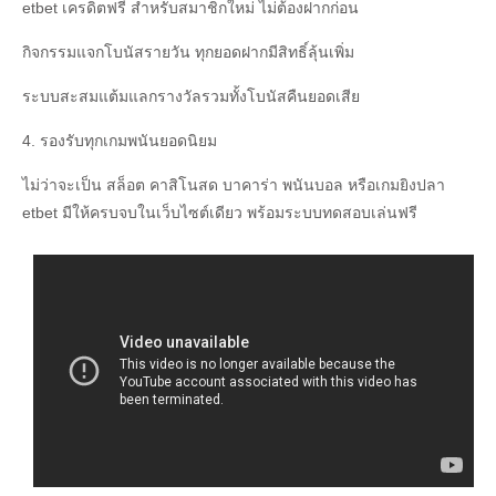
etbet เครดิตฟรี สำหรับสมาชิกใหม่ ไม่ต้องฝากก่อน
กิจกรรมแจกโบนัสรายวัน ทุกยอดฝากมีสิทธิ์ลุ้นเพิ่ม
ระบบสะสมแต้มแลกรางวัลรวมทั้งโบนัสคืนยอดเสีย
4. รองรับทุกเกมพนันยอดนิยม
ไม่ว่าจะเป็น สล็อต คาสิโนสด บาคาร่า พนันบอล หรือเกมยิงปลา
etbet มีให้ครบจบในเว็บไซต์เดียว พร้อมระบบทดสอบเล่นฟรี