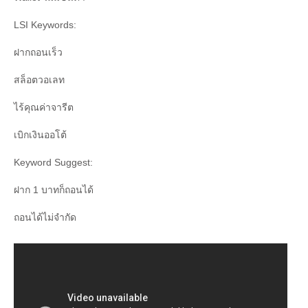
LSI Keywords:
ฝากถอนเร็ว
สล็อตวอเลท
ไร้คุณค่าจารีต
เบิกเงินออโต้
Keyword Suggest:
ฝาก 1 บาทก็ถอนได้
ถอนได้ไม่จำกัด