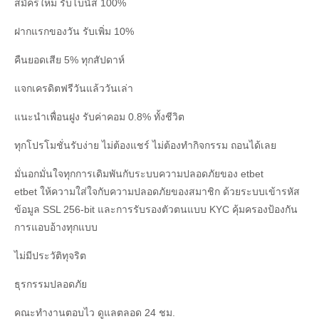
สมัครใหม่ รับโบนัส 100%
ฝากแรกของวัน รับเพิ่ม 10%
คืนยอดเสีย 5% ทุกสัปดาห์
แจกเครดิตฟรีวันแล้ววันเล่า
แนะนำเพื่อนฝูง รับค่าคอม 0.8% ทั้งชีวิต
ทุกโปรโมชั่นรับง่าย ไม่ต้องแชร์ ไม่ต้องทำกิจกรรม ถอนได้เลย
มั่นอกมั่นใจทุกการเดิมพันกับระบบความปลอดภัยของ etbet
etbet ให้ความใส่ใจกับความปลอดภัยของสมาชิก ด้วยระบบเข้ารหัส
ข้อมูล SSL 256-bit และการรับรองตัวตนแบบ KYC คุ้มครองป้องกัน
การแอบอ้างทุกแบบ
ไม่มีประวัติทุจริต
ธุรกรรมปลอดภัย
คณะทำงานตอบไว ดูแลตลอด 24 ชม.