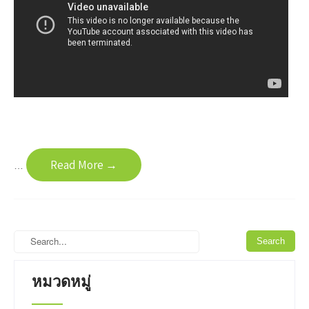
Read More →
…
หมวดหมู่