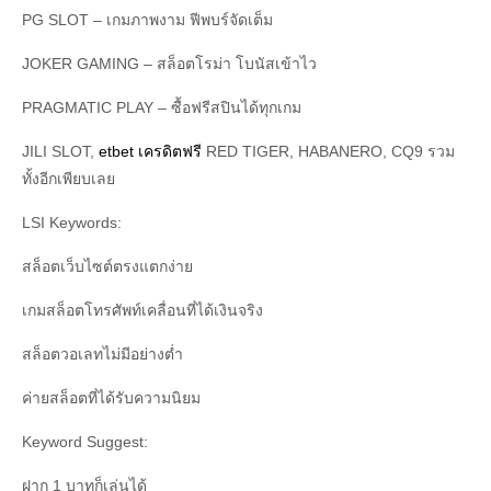
PG SLOT – เกมภาพงาม ฟีพบร์จัดเต็ม
JOKER GAMING – สล็อตโรม่า โบนัสเข้าไว
PRAGMATIC PLAY – ซื้อฟรีสปินได้ทุกเกม
JILI SLOT,
etbet เครดิตฟรี
RED TIGER, HABANERO, CQ9 รวม
ทั้งอีกเพียบเลย
LSI Keywords:
สล็อตเว็บไซต์ตรงแตกง่าย
เกมสล็อตโทรศัพท์เคลื่อนที่ได้เงินจริง
สล็อตวอเลทไม่มีอย่างต่ำ
ค่ายสล็อตที่ได้รับความนิยม
Keyword Suggest:
ฝาก 1 บาทก็เล่นได้