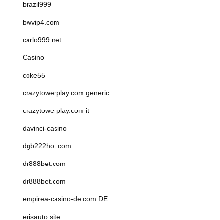
brazil999
bwvip4.com
carlo999.net
Casino
coke55
crazytowerplay.com generic
crazytowerplay.com it
davinci-casino
dgb222hot.com
dr888bet.com
dr888bet.com
empirea-casino-de.com DE
erisauto.site