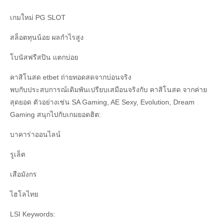
เกมใหม่ PG SLOT
สล็อตทุนน้อย ผลกำไรสูง
โบนัสฟรีสปิน แตกบ่อย
คาสิโนสด etbet ถ่ายทอดสดจากบ่อนจริง
พบกับประสบการณ์เดิมพันเปรียบเสมือนจริงกับ คาสิโนสด จากค่าย
สุดยอด ตัวอย่างเช่น SA Gaming, AE Sexy, Evolution, Dream
Gaming สนุกไปกับเกมยอดฮิต:
บาคาร่าออนไลน์
รูเล็ต
เสือมังกร
ไฮโลไทย
LSI Keywords: