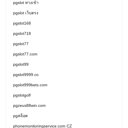
pgslot ทางเข้า
pgslot เว็บตรง
pgslot168
pgslot718
pgslot77
pgslot77.com
pgslot99
pgslot9999.co
pgslot999bets.com
pgslotgolf
pgzeus88win.com
pgสล็อต
phonemonitoringservice.com CZ