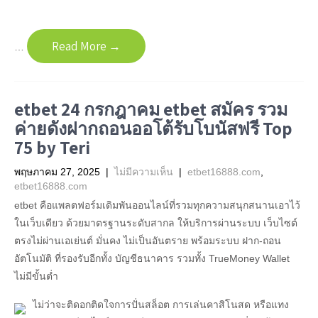
Read More →
…
etbet 24 กรกฎาคม etbet สมัคร รวม
ค่ายดังฝากถอนออโต้รับโบนัสฟรี Top
75 by Teri
พฤษภาคม 27, 2025
|
ไม่มีความเห็น
|
etbet16888.com
,
etbet16888.com
etbet คือแพลตฟอร์มเดิมพันออนไลน์ที่รวมทุกความสนุกสนานเอาไว้
ในเว็บเดียว ด้วยมาตรฐานระดับสากล ให้บริการผ่านระบบ เว็บไซต์
ตรงไม่ผ่านเอเย่นต์ มั่นคง ไม่เป็นอันตราย พร้อมระบบ ฝาก-ถอน
อัตโนมัติ ที่รองรับอีกทั้ง บัญชีธนาคาร รวมทั้ง TrueMoney Wallet
ไม่มีขั้นต่ำ
ไม่ว่าจะติดอกติดใจการปั่นสล็อต การเล่นคาสิโนสด หรือแทง