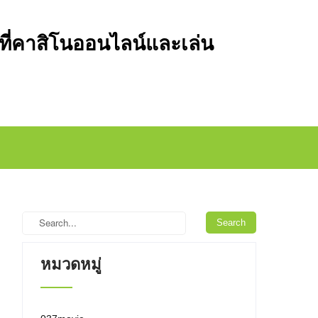
ี่คาสิโนออนไลน์และเล่น
หมวดหมู่