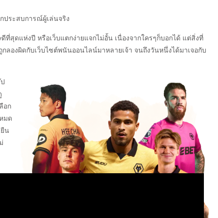
ากประสบการณ์ผู้เล่นจริง
่สุดแห่งปี หรือเว็บแตกง่ายแจกไม่อั้น เนื่องจากใครๆก็บอกได้ แต่สิ่งที่
ลองผิดกับเว็บไซต์พนันออนไลน์มาหลายเจ้า จนถึงวันหนึ่งได้มาเจอกับ
๊ป
ู
ลือก
บหมด
งยืน
ม่