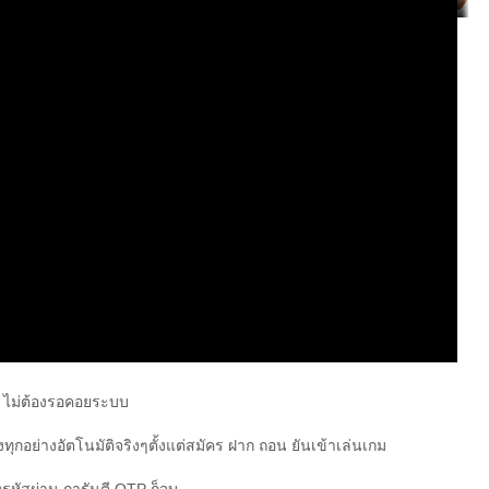
ม่น ไม่ต้องรอคอยระบบ
่งทุกอย่างอัตโนมัติจริงๆตั้งแต่สมัคร ฝาก ถอน ยันเข้าเล่นเกม