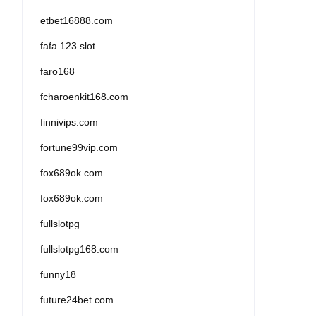
etbet16888.com
fafa 123 slot
faro168
fcharoenkit168.com
finnivips.com
fortune99vip.com
fox689ok.com
fox689ok.com
fullslotpg
fullslotpg168.com
funny18
future24bet.com