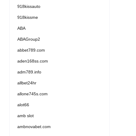
918kissauto
918kissme
ABA
ABAGroup2
abbet789.com
aden168ss.com
adm789.info
allbet24hr
allone745s.com
alot66
amb slot
ambnovabet.com