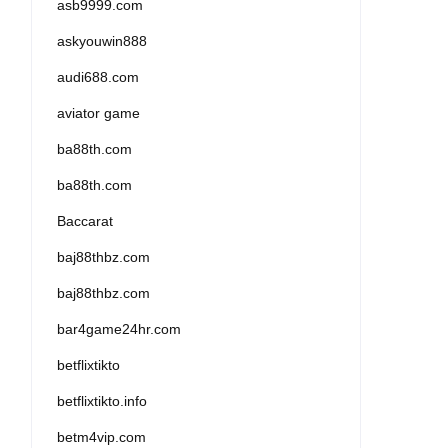
asb9999.com
askyouwin888
audi688.com
aviator game
ba88th.com
ba88th.com
Baccarat
baj88thbz.com
baj88thbz.com
bar4game24hr.com
betflixtikto
betflixtikto.info
betm4vip.com