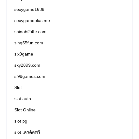
sexygame1688
sexygameplus.me
shinobi24hr.com
sing55fun.com
six9game
sky2899.com
sl99games.com
Slot
slot auto
Slot Online
slot pg
slot เครดิตฟรี