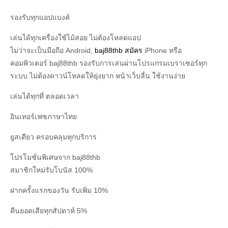
รองรับทุกแอปแบงค์
เล่นได้ทุกเครื่องใช้ไม้สอย ไม่ต้องโหลดแอป
ไม่ว่าจะเป็นมือถือ Android,
baj88thb สมัคร
iPhone หรือ
คอมพิวเตอร์ baj88thb รองรับการเล่นผ่านโปรแกรมเบราเซอร์ทุก
ระบบ ไม่ต้องดาวน์โหลดให้ยุ่งยาก หน้าเว็บลื่น ใช้งานง่าย
เล่นได้ทุกที่ ตลอดเวลา
อินเทอร์เฟซภาษาไทย
ยูสเดียว ครอบคลุมทุกบริการ
โปรโมชั่นพิเศษจาก baj88thb
สมาชิกใหม่รับโบนัส 100%
ฝากครั้งแรกของวัน รับเพิ่ม 10%
คืนยอดเสียทุกสัปดาห์ 5%