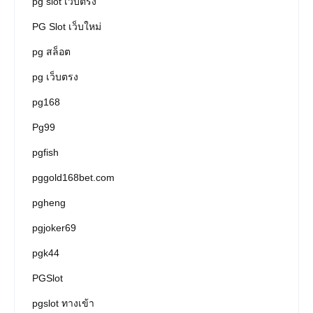
pg slot เว็บตรง
PG Slot เว็บใหม่
pg สล็อต
pg เว็บตรง
pg168
Pg99
pgfish
pggold168bet.com
pgheng
pgjoker69
pgk44
PGSlot
pgslot ทางเข้า