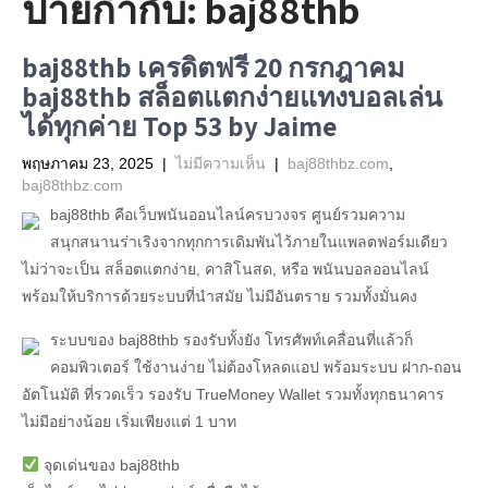
ป้ายกำกับ:
baj88thb
baj88thb เครดิตฟรี 20 กรกฎาคม
baj88thb สล็อตแตกง่ายแทงบอลเล่น
ได้ทุกค่าย Top 53 by Jaime
พฤษภาคม 23, 2025
|
ไม่มีความเห็น
|
baj88thbz.com
,
baj88thbz.com
baj88thb คือเว็บพนันออนไลน์ครบวงจร ศูนย์รวมความ
สนุกสนานร่าเริงจากทุกการเดิมพันไว้ภายในแพลตฟอร์มเดียว
ไม่ว่าจะเป็น สล็อตแตกง่าย, คาสิโนสด, หรือ พนันบอลออนไลน์
พร้อมให้บริการด้วยระบบที่นำสมัย ไม่มีอันตราย รวมทั้งมั่นคง
ระบบของ baj88thb รองรับทั้งยัง โทรศัพท์เคลื่อนที่แล้วก็
คอมพิวเตอร์ ใช้งานง่าย ไม่ต้องโหลดแอป พร้อมระบบ ฝาก-ถอน
อัตโนมัติ ที่รวดเร็ว รองรับ TrueMoney Wallet รวมทั้งทุกธนาคาร
ไม่มีอย่างน้อย เริ่มเพียงแต่ 1 บาท
จุดเด่นของ baj88thb