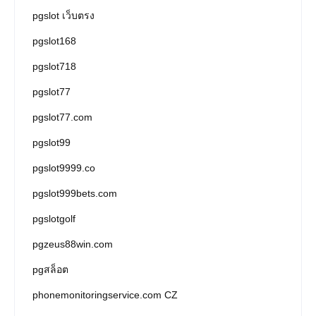
pgslot เว็บตรง
pgslot168
pgslot718
pgslot77
pgslot77.com
pgslot99
pgslot9999.co
pgslot999bets.com
pgslotgolf
pgzeus88win.com
pgสล็อต
phonemonitoringservice.com CZ