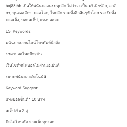
baj88thb เปิดให้พนันบอลครบทุกลีก ไม่ว่าจะเป็น พรีเมียร์ลีก, ลาลี
กา, บุนเดสลีกา, บอลโลก, ไทยลีก รวมทั้งลีกอื่นๆทั่วโลก รองรับทั้ง
บอลเต็ง, บอลสเต็ป, แทงบอลสด
LSI Keywords:
พนันบอลออนไลน์โทรศัพท์มือถือ
ราคาบอลไหลปัจจุบัน
เว็บไซต์พนันบอลไม่ผ่านเอเย่นต์
ระบบพนันบอลอัตโนมัติ
Keyword Suggest:
แทงบอลขั้นต่ำ 10 บาท
สเต็ปเริ่ม 2 คู่
บิลไม่โดนตัด จ่ายเต็มทุกยอด