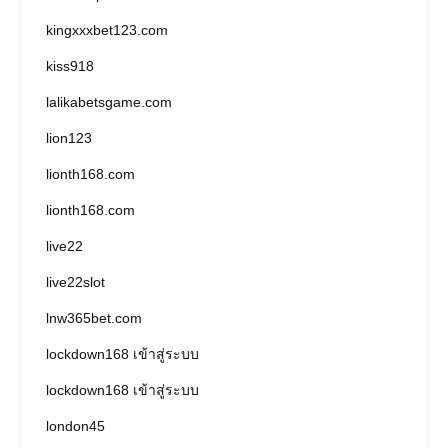
kingxxxbet123.com
kiss918
lalikabetsgame.com
lion123
lionth168.com
lionth168.com
live22
live22slot
lnw365bet.com
lockdown168 เข้าสู่ระบบ
lockdown168 เข้าสู่ระบบ
london45