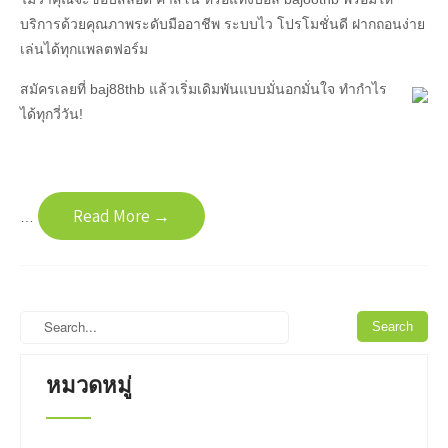
บริการด้วยคุณภาพระดับมืออาชีพ ระบบไว โปรโมชั่นดี ฝากถอนง่าย
เล่นได้ทุกแพลตฟอร์ม
สมัครเลยที่ baj88thb แล้วเริ่มเดิมพันแบบมั่นอกมั่นใจ ทำกำไร
ได้ทุกวี่วัน!
Read More →
…
หมวดหมู่