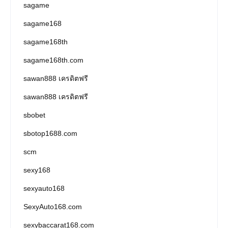
sagame
sagame168
sagame168th
sagame168th.com
sawan888 เครดิตฟรี
sawan888 เครดิตฟรี
sbobet
sbotop1688.com
scm
sexy168
sexyauto168
SexyAuto168.com
sexybaccarat168.com