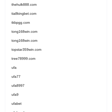
thehulk888.com
tia8kingbet.com
tkbpgg.com
tong168win.com
tong168win.com
topstar359win.com
tree78999.com
ufa
ufa77
ufa8997
ufa9
ufabet