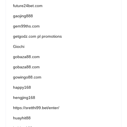
future24bet.com
gaojing888
gem99ths.com
getgodz.com pl promotions
Giochi
gobaza88.com
gobaza88.com
gowingo88.com
happy168
hengjing168
https://sretthi99.bet/enter/
huayhit88