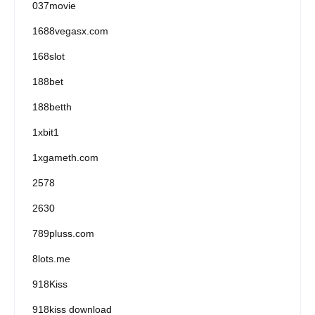
037movie
1688vegasx.com
168slot
188bet
188betth
1xbit1
1xgameth.com
2578
2630
789pluss.com
8lots.me
918Kiss
918kiss download