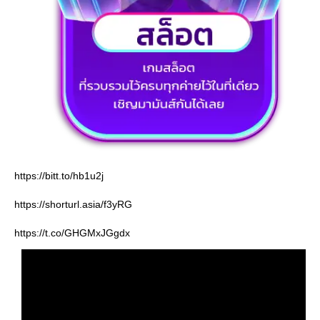
https://bitt.to/hb1u2j
https://shorturl.asia/f3yRG
https://t.co/GHGMxJGgdx