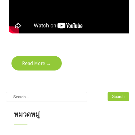
Read More →
…
หมวดหมู่