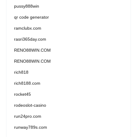
pussy888win
qr code generator
ramclubx.com
rasri365day.com
RENO88WIN.COM
RENO88WIN.COM
rich818
rich8188.com
rocket45
rodeoslot-casino
run24pro.com
runway789s.com