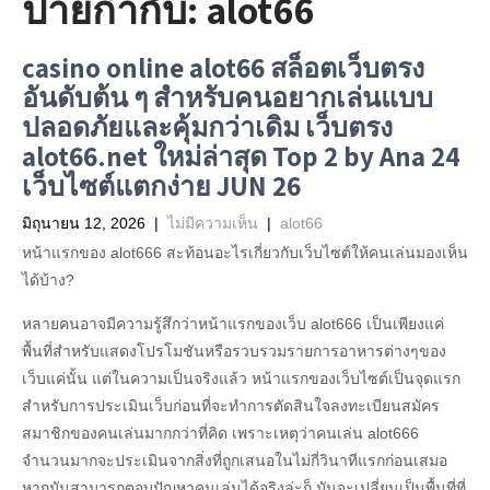
ป้ายกำกับ:
alot66
casino online alot66 สล็อตเว็บตรง
อันดับต้น ๆ สำหรับคนอยากเล่นแบบ
ปลอดภัยและคุ้มกว่าเดิม เว็บตรง
alot66.net ใหม่ล่าสุด Top 2 by Ana 24
เว็บไซต์แตกง่าย JUN 26
มิถุนายน 12, 2026
|
ไม่มีความเห็น
|
alot66
หน้าแรกของ alot666 สะท้อนอะไรเกี่ยวกับเว็บไซต์ให้คนเล่นมองเห็น
ได้บ้าง?
หลายคนอาจมีความรู้สึกว่าหน้าแรกของเว็บ alot666 เป็นเพียงแค่
พื้นที่สำหรับแสดงโปรโมชันหรือรวบรวมรายการอาหารต่างๆของ
เว็บแค่นั้น แต่ในความเป็นจริงแล้ว หน้าแรกของเว็บไซต์เป็นจุดแรก
สำหรับการประเมินเว็บก่อนที่จะทำการตัดสินใจลงทะเบียนสมัคร
สมาชิกของคนเล่นมากกว่าที่คิด เพราะเหตุว่าคนเล่น alot666
จำนวนมากจะประเมินจากสิ่งที่ถูกเสนอในไม่กี่วินาทีแรกก่อนเสมอ
หากมันสามารถตอบปัญหาคนเล่นได้จริงล่ะก็ มันจะเปลี่ยนเป็นพื้นที่ที่