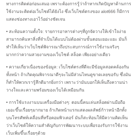
ทางการติดต่อก่อนเสมอ เพราะต้องการรู้ว่าถ้าหากเกิดปัญหาด้านการ
ใช้งานจะติดต่อเว็บไซต์ได้ยังไง ซึ่งเว็บไซต์ตรงของ alot666 ก็มีการ
แสดงช่องทางเอาไว้อย่างชัดเจน
• สะท้อนความตั้งใจ: รายการอาหารต่างๆที่ถูกจัดวางให้เข้าใจง่าย
สามารถค้นหาสิ่งที่จำเป็นได้แบบไม่ต้องผ่านขั้นตอนเยอะแยะ มันก็
ทำให้เห็นว่าเว็บไซต์พิจารณาถึงประสบการณ์การใช้งานจริงๆ
มากกว่าความสวยงามของเว็บไซต์ สล็อต เพียงอย่างเดียว
• ความเกี่ยวเนื่องของข้อมูล: เว็บไซต์ตรงที่ดีจะมีข้อมูลสอดคล้องกัน
ทั้งหน้า ถ้าเกิดคุณพิจารณาดีๆจะไม่มีส่วนไหนดูขาดเลยขอรับ ซึ่งมัน
ก็ทำให้พวกเรารู้สึกดีมากยิ่งกว่า เพราะว่ามันบอกให้เห็นถึงความน่า
วางใจและความพร้อมของเว็บได้เหมือนกัน
• การใช้แรงงานบนเครื่องมือต่างๆ: ตอนนี้คนเล่นสล็อตผ่านมือถือ
เยอะขึ้นเรื่อยๆมากมาย ถ้าเกิดหน้าแรกแสดงผลลัพธ์ก้าวหน้าอีกทั้ง
บนโทรศัพท์เคลื่อนที่หรือคอมพิวเตอร์ มันก็สะท้อนให้มีความคิดเห็น
ว่าเว็บไซต์ให้ความสำคัญกับการพัฒนาระบบเพื่อรองรับการใช้งาน
เว็บเพิ่มขึ้นเรื่อยๆด้วย