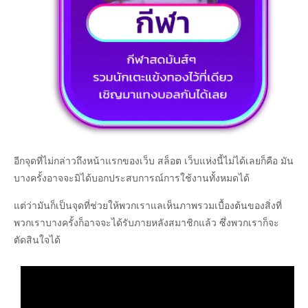
อีกจุดที่ไม่กล่าวถึงหน้าแรกของเว็บ สล็อต เว็บแห่งนี้ไม่ได้เลยก็คือ มัน
บางครั้งอาจจะมิได้บอกประสบการณ์การใช้งานทั้งหมดได้
แต่ว่ามันก็เป็นจุดที่ช่วยให้พวกเราแลเห็นภาพรวมเบื้องต้นของสิ่งที่
พวกเราบางครั้งก็อาจจะได้รับภายหลังสมาชิกแล้ว ซึ่งพวกเราก็จะ
ตัดสินใจได้