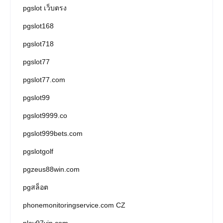
pgslot เว็บตรง
pgslot168
pgslot718
pgslot77
pgslot77.com
pgslot99
pgslot9999.co
pgslot999bets.com
pgslotgolf
pgzeus88win.com
pgสล็อต
phonemonitoringservice.com CZ
play97vip.com