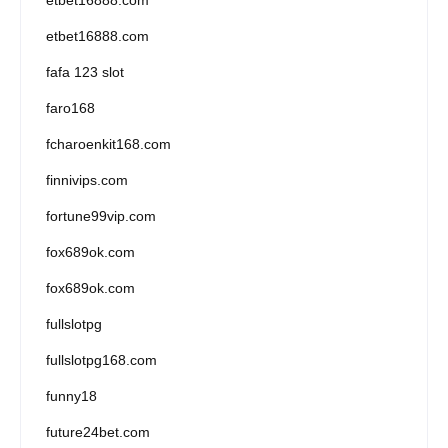
etbet16888.com
fafa 123 slot
faro168
fcharoenkit168.com
finnivips.com
fortune99vip.com
fox689ok.com
fox689ok.com
fullslotpg
fullslotpg168.com
funny18
future24bet.com