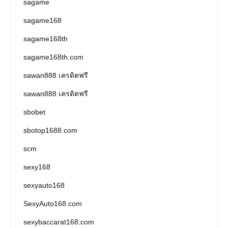
sagame
sagame168
sagame168th
sagame168th.com
sawan888 เครดิตฟรี
sawan888 เครดิตฟรี
sbobet
sbotop1688.com
scm
sexy168
sexyauto168
SexyAuto168.com
sexybaccarat168.com