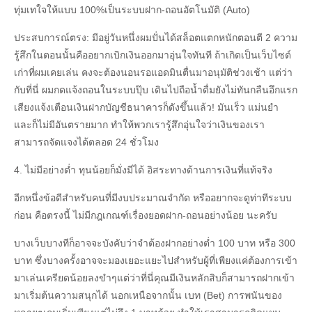
ทุ่มเทใจให้แบบ 100%เป็นระบบฝาก-ถอนอัตโนมัติ (Auto)
ประสบการณ์ตรง: มีอยู่วันหนึ่งผมปั่นได้สล็อตแตกหนักตอนตี 2 ความ
รู้สึกในตอนนั้นคืออยากเบิกเงินออกมาอุ่นใจทันที ถ้าเกิดเป็นเว็บไซต์
เก่าที่ผมเคยเล่น คงจะต้องนอนรอแอดมินตื่นมาอนุมัติช่วงเช้า แต่ว่า
กับที่นี่ ผมกดแจ้งถอนในระบบปุ๊บ เดินไปถือน้ำดื่มยังไม่ทันกลืนอึกแรก
เสียงแจ้งเตือนเงินฝากบัญชีธนาคารก็ดังขึ้นแล้ว! มันเร็ว แม่นยำ
และก็ไม่มีอันตรายมาก ทำให้พวกเรารู้สึกอุ่นใจว่าเงินของเรา
สามารถจัดแจงได้ตลอด 24 ชั่วโมง
4. ไม่มีอย่างต่ำ ทุนน้อยก็มั่งมีได้ อิสระทางด้านการเงินที่แท้จริง
อีกหนึ่งข้อดีสำหรับคนที่มีงบประมาณจำกัด หรืออยากจะดูท่าทีระบบ
ก่อน คือตรงนี้ ไม่มีกฎเกณฑ์เรื่องยอดฝาก-ถอนอย่างน้อย นะครับ
บางเว็บบางทีก็อาจจะบังคับว่าจำต้องฝากอย่างต่ำ 100 บาท หรือ 300
บาท ซึ่งบางครั้งอาจจะมองเยอะแยะไปสำหรับผู้ที่เพียงแค่ต้องการเข้า
มาเล่นเครียดน้อยลงขำๆแต่ว่าที่นี่คุณมีเงินหลักสิบก็สามารถฝากเข้า
มาเริ่มต้นความสนุกได้ นอกเหนือจากนั้น เบท (Bet) การพนันของ