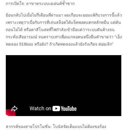
การเปิดใจ: ลาขาดระบบเอเย่นต์ซ้ำซาก
ย้อนกลับไปเมื่อไม่กี่เดือนที่ผ่านมา ผมเกือบจะยอมแพ้กับวงการนี้แล้ว
เพราะเหตุว่าเบื่อกับการที่เล่นสล็อตได้แจ็คพอตแตกหลักหมื่น แต่ดัน
ถอนไม่ได้ หรือคาสิโนสดที่ไพ่กำลังเข้ามือแต่ว่าระบบดันค้างจน
กระทั่งเสียอารมณ์ จนตราบเท่าเพื่อนเกลอคนหนึ่งยื่นคำขาดว่า “เอ็ง
ทดลอง 918kiss หรือยัง? ถ้าเกิดทดลองแล้วยังรังเกียจ ค่อยเลิก”
สวรรค์ของสายโปรโมชั่น: โบนัสจัดเต็มแบบไม่ต้องขอร้อง