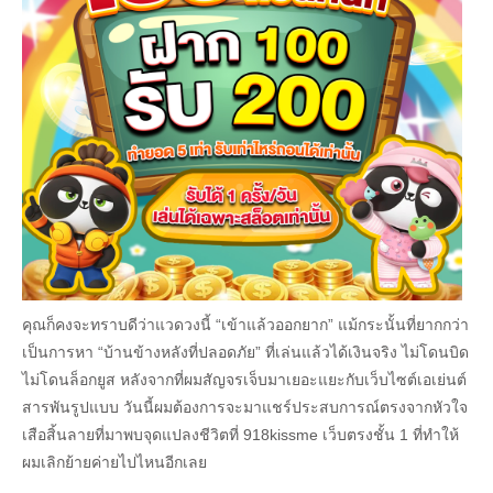
คุณก็คงจะทราบดีว่าแวดวงนี้ “เข้าแล้วออกยาก” แม้กระนั้นที่ยากกว่า
เป็นการหา “บ้านข้างหลังที่ปลอดภัย” ที่เล่นแล้วได้เงินจริง ไม่โดนบิด
ไม่โดนล็อกยูส หลังจากที่ผมสัญจรเจ็บมาเยอะแยะกับเว็บไซต์เอเย่นต์
สารพันรูปแบบ วันนี้ผมต้องการจะมาแชร์ประสบการณ์ตรงจากหัวใจ
เสือสิ้นลายที่มาพบจุดแปลงชีวิตที่ 918kissme เว็บตรงชั้น 1 ที่ทำให้
ผมเลิกย้ายค่ายไปไหนอีกเลย