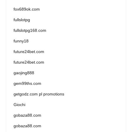
fox689ok.com
fullslotpg
fullslotpg168.com
funny18
future24bet.com
future24bet.com
gaojing888
gem99ths.com
getgodz.com pl promotions
Giochi
gobaza88.com
gobaza88.com