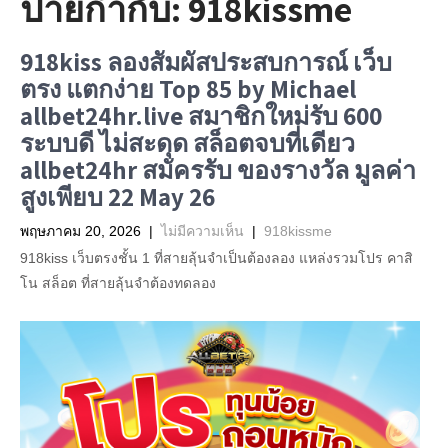
ป้ายกำกับ:
918kissme
918kiss ลองสัมผัสประสบการณ์ เว็บ
ตรง แตกง่าย Top 85 by Michael
allbet24hr.live สมาชิกใหม่รับ 600
ระบบดี ไม่สะดุด สล็อตจบที่เดียว
allbet24hr สมัครรับ ของรางวัล มูลค่า
สูงเพียบ 22 May 26
พฤษภาคม 20, 2026
|
ไม่มีความเห็น
|
918kissme
918kiss เว็บตรงชั้น 1 ที่สายลุ้นจำเป็นต้องลอง แหล่งรวมโปร คาสิ
โน สล็อต ที่สายลุ้นจำต้องทดลอง