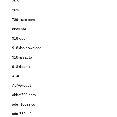
2578
2630
789pluss.com
8lots.me
918Kiss
918kiss download
918kissauto
918kissme
ABA
ABAGroup2
abbet789.com
aden168ss.com
adm789.info