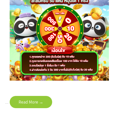
Read More →
…