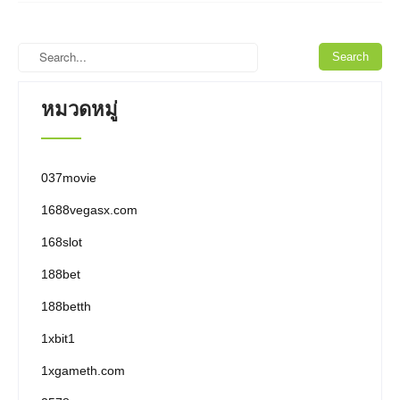
หมวดหมู่
037movie
1688vegasx.com
168slot
188bet
188betth
1xbit1
1xgameth.com