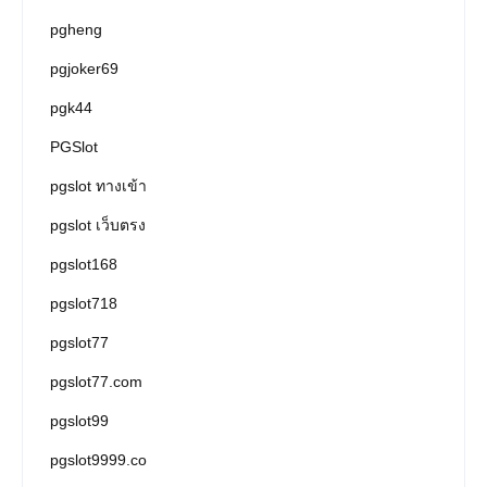
pgheng
pgjoker69
pgk44
PGSlot
pgslot ทางเข้า
pgslot เว็บตรง
pgslot168
pgslot718
pgslot77
pgslot77.com
pgslot99
pgslot9999.co