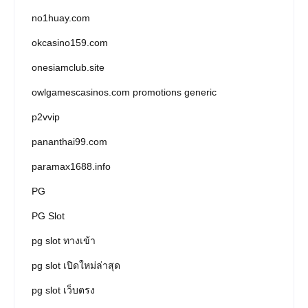
no1huay.com
okcasino159.com
onesiamclub.site
owlgamescasinos.com promotions generic
p2vvip
pananthai99.com
paramax1688.info
PG
PG Slot
pg slot ทางเข้า
pg slot เปิดใหม่ล่าสุด
pg slot เว็บตรง