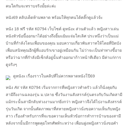
คนใดกันจะทราบจริงมั้ยล่ะค่ะ
หนัง69 คลิปเด็ดห้ามพลาด พร้อมให้ทุกคนได้คลิ๊กดูแล้วจ้ะ
หนัง 18 ฟรี รหัส K0794 เว็บไซต์ ดูหนังx ส่วนตัวแล้ว หญิงสาวเล่น
หนังหัวข้อนี้ออกมาได้อย่างถึงยิ้มแย้มแจ่มใสเลิศ ประหนึ่งว่าเป็นแม่
บ้านที่กำลังโดนเพื่อนของคุณ มอบความเกี่ยวพันสวาทให้โดยที่ปิดบัง
เพื่อนสนิทคุณอีกผู้ที่แอบรักเขาอยู่เหมือนกัน ไม่ว่าจะเป็นท่าทางขี้อาย
หรือว่าฉากที่กำลังมีเซ็กส์อยู่นั้นทำออกมาก้าวหน้าทีเดียว มีค่าแก่การ
ดูจริงๆ
ดูหนังx เรื่องราวในคลิปที่ไม่ควรพลาดหนังโป๊69
หนัง AV รหัส K0794 เริ่มจากการที่หญิงสาวทำครัว แล้วก็นั่งคุยกับ
สามีถึงงานฉลองรุ่น ม.ปลาย ซึ่งวันงานสังสรรค์รุ่นตรงกับวันเกิดสามี
แม้กระนั้นสามีกลับห่วงงานมากยิ่งกว่า หญิงสาวจึงได้ไปงานสังสรรค์
รุ่นวันเกิด จากนั้นตัดภาพมาที่สหายหญิงสาวนั่งขอความเห็นกับหญิง
สาว เรื่องสำหรับการที่จะขอความเห็นหัวข้อการทำการบ้านของสามี
หลังจากนั้นมีการพูดคุยโทรศัพท์ระหว่าง เพื่อนฝูงหญิงสาวนั่งขอคำ