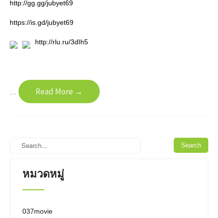
http://gg.gg/jubyet69
https://is.gd/jubyet69
http://rlu.ru/3dIh5
Read More →
…
หมวดหมู่
037movie