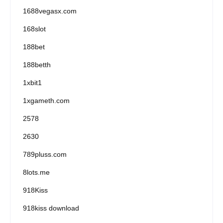
1688vegasx.com
168slot
188bet
188betth
1xbit1
1xgameth.com
2578
2630
789pluss.com
8lots.me
918Kiss
918kiss download