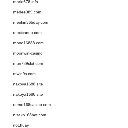
mario678.info
medee989.com
meekin365day.com
mexicanoo.com
mono16888.com
moonwin-casino
mun789slot.com
mwin9s.com
nakoya1688.site
nakoya1688.site
nemo168casino.com
niseko168bet.com
no1huay