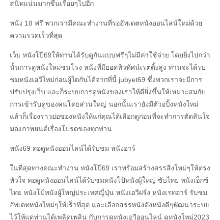
สนิทแน่นมากขึ้นเรื่อยๆไปอีก
หนัง 18 ฟรี พวกเรามีคณะทำงานที่รออัพเดตหนังออนไลน์ใหม่ด้วย
ความรวดเร็วที่สุด
เว็บ หนังโป๊69ให้ท่านได้รับดูกันแบบฟรีๆไม่มีค่าใช้จ่าย โดยยิ่งไปกว่า
นั้นการดูหนังใหม่ชนโรง หนังที่มียอดทิวทัศน์เรตติ้งสูง ท่านจะได้รบ
ชมหนังเอวีใหม่ก่อนผู้ใดกันได้จากที่นี้ jubyet69 ซึ่งพวกเราจะมีการ
ปรับปรุงเว็บ และก็ระบบการดูหนังของเราให้ดียิ่งขึ้นให้เหมาะสมกับ
การเข้ารับดูของคนโดยส่วนใหญ่ นอกนั้นเรายังมีตัวอปิ้งหนังใหม่
แล้วก็เรื่องราวย่อของหนังให้แก่คุณได้เลือกดูก่อนที่จะทำการตัดสินใจ
มองภาพยนต์เรื่องโปรดของทุกท่าน
หนัง69 คอดูหนังออนไลน์ได้รับชม หนังอาร์
ในที่สุดทางคณะทำงาน หนังโป๊69 เราพร้อมสร้างสรรสิ่งใหม่ๆให้ตรง
หัวใจ คอดูหนังออนไลน์ได้รับชมหนังโป้หนังผู้ใหญ่ ซับไทย หนังเอ็กซ์
ไทย หนังโป้หนังผู้ใหญ่ประเทศญี่ปุ่น หนังเอวีฝรั่ง หนังเรทอาร์ รับชม
อัพเดทหนังใหม่ๆให้เร็วที่สุด และเลือกสรรหนังดังหนังดีๆพัฒนาระบบ
ไว้ให้แด่ท่านได้เพลิดเพลิน กับการดูหนังเอวีออนไลน์ ดูหนังใหม่2023