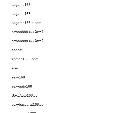
sagame168
sagame168th
sagame168th.com
sawan888 เครดิตฟรี
sawan888 เครดิตฟรี
sbobet
sbotop1688.com
scm
sexy168
sexyauto168
SexyAuto168.com
sexybaccarat168.com