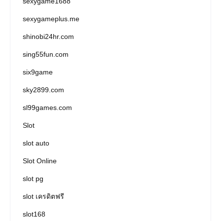
sexygame1688
sexygameplus.me
shinobi24hr.com
sing55fun.com
six9game
sky2899.com
sl99games.com
Slot
slot auto
Slot Online
slot pg
slot เครดิตฟรี
slot168