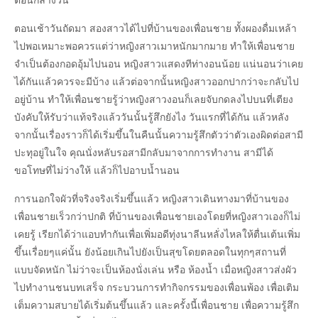
ตอนกลางวัน
ตอนเช้าวันถัดมา สองสาวได้ไปที่บ้านของเพื่อนชาย ทั้งผองดื่มเหล้า
ไปพอเหมาะพอควรแต่ว่าหญิงสาวเมาหนักมากมาย ทำให้เพื่อนชาย
จำเป็นต้องกอดอุ้มไปนอน หญิงสาวแสดงทีท่างอนน้อย แน่นอนว่าเคย
ได้กันแล้วควรจะมีบ้าง แล้วต่อจากนั้นหญิงสาวออกปากว่าจะกลับไป
อยู่บ้าน ทำให้เพื่อนชายรู้ว่าหญิงสาวงอนก็เลยจับกดลงไปบนที่เตียง
บังคับให้รับว่าแท้จริงแล้ววันนั้นรู้สึกยังไง วันแรกที่ได้กัน แล้วหลัง
จากนั้นเรื่องราวก็ได้เริ่มขึ้นในคืนนั้นความรู้สึกตัวว่าตัวเองผิดต่อสามี
ปะทุอยู่ในใจ คุณนั่งหลับรอสามีกลับมาจากการทำงาน สามีได้
ขอโทษที่ไม่ว่างให้ แล้วก็ไปอาบน้ำนอน
การนอกใจผัวที่จริงจริงเริ่มขึ้นแล้ว หญิงสาวเดินทางมาที่บ้านของ
เพื่อนชายเร็วกว่าปกติ ที่บ้านของเพื่อนชายเองโดยที่หญิงสาวเองก็ไม่
เคยรู้ เรียกได้ว่าแอบทำกันเพื่อเพิ่มอดีทุ่งนาลีนหลั่งไหลให้ตื่นเต้นเพิ่ม
ขึ้นเรื่อยๆแค่นั้น ยังน้อยเกินไปยังเป็นสุขโดยตลอดในทุกๆสถานที่
แบบจัดหนัก ไม่ว่าจะเป็นห้องนั่งเล่น หรือ ห้องน้ำ เมื่อหญิงสาวส่งผัว
ไปทำงานชนบทเสร็จ กระบวนการทำกิจกรรมของเพื่อนพ้อง เพื่อเติม
เต็มความสบายได้เริ่มต้นขึ้นแล้ว และครั้งนี้เพื่อนชาย เพื่อความรู้สึก