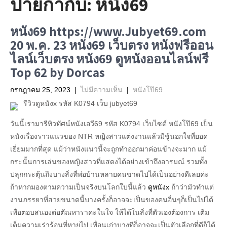
ป้ายกำกับ:
หนัง69
หนัง69 https://www.Jubyet69.com
20 พ.ค. 23 หนัง69 เว็บตรง หนังฟรีออน
ไลน์เว็บตรง หนัง69 ดูหนังออนไลน์ฟรี
Top 62 by Dorcas
กรกฎาคม 25, 2023
|
ไม่มีความเห็น
|
หนังโป๊69
รีวิวดูหนังx รหัส K0794 เว็บ jubyet69
วันนี้เรามารีทิวทัศน์หนังเอวี69 รหัส K0794 เว็บไซต์ หนังโป๊69 เป็น
หนังเรื่องราวแนวของ NTR หญิงสาวแต่งงานแล้วมีชู้นอกใจที่ยอด
เยี่ยมมากที่สุด แม้ว่าหนังแนวนี้จะถูกทำออกมาค่อนข้างจะมาก แม้
กระนั้นการเล่นของหญิงสาวที่แสดงได้อย่างเข้าถึงอารมณ์ รวมทั้ง
ปลุกกระตุ้นถึงบางสิ่งที่พ่อบ้านหลายคนขาดไปได้เป็นอย่างดีเลยค่ะ
ถ้าหากมองตามความเป็นจริงบนโลกใบนี้แล้ว
ดูหนังx
ถ้าว่ามัวทำแต่
งานภรรยาที่สวยขนาดนี้บางครั้งก็อาจจะเป็นของคนอื่นๆก็เป็นไปได้
เพื่อตอบสนองต่อตัณหาราคะในใจ ให้ได้ในสิ่งที่ตัวเองต้องการ เติม
เต็มความเร่าร้อนที่หายไป เพื่อนเก่าบางทีก็อาจจะเป็นตัวเลือกที่ดีก็ได้