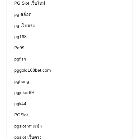
PG Slot เว็บใหม่
pg สล็อต
pg เว็บตรง
pg168
Pg99
pgfish
pggold168bet.com
pgheng
pgjoker69
pgk44
PGSlot
pgslot ทางเข้า
pgslot เว็บตรง