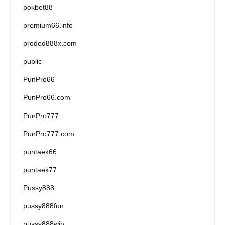
pokbet88
premium66.info
proded888x.com
public
PunPro66
PunPro66.com
PunPro777
PunPro777.com
puntaek66
puntaek77
Pussy888
pussy888fun
pussy888win