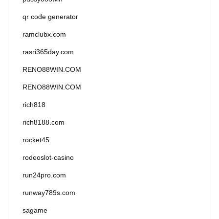
qr code generator
ramclubx.com
rasri365day.com
RENO88WIN.COM
RENO88WIN.COM
rich818
rich8188.com
rocket45
rodeoslot-casino
run24pro.com
runway789s.com
sagame