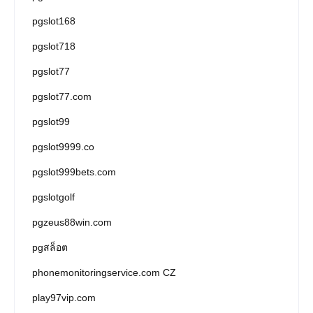
pgslot168
pgslot718
pgslot77
pgslot77.com
pgslot99
pgslot9999.co
pgslot999bets.com
pgslotgolf
pgzeus88win.com
pgสล็อต
phonemonitoringservice.com CZ
play97vip.com