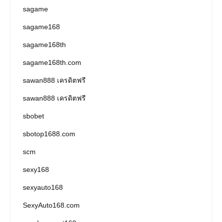
sagame
sagame168
sagame168th
sagame168th.com
sawan888 เครดิตฟรี
sawan888 เครดิตฟรี
sbobet
sbotop1688.com
scm
sexy168
sexyauto168
SexyAuto168.com