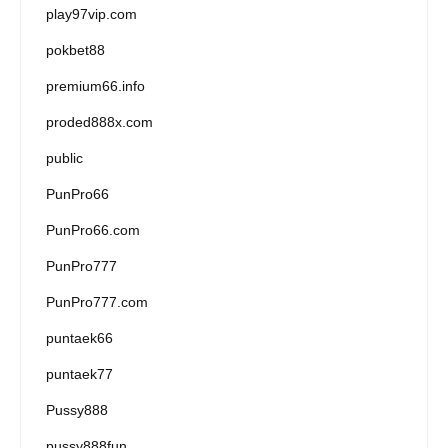
play97vip.com
pokbet88
premium66.info
proded888x.com
public
PunPro66
PunPro66.com
PunPro777
PunPro777.com
puntaek66
puntaek77
Pussy888
pussy888fun