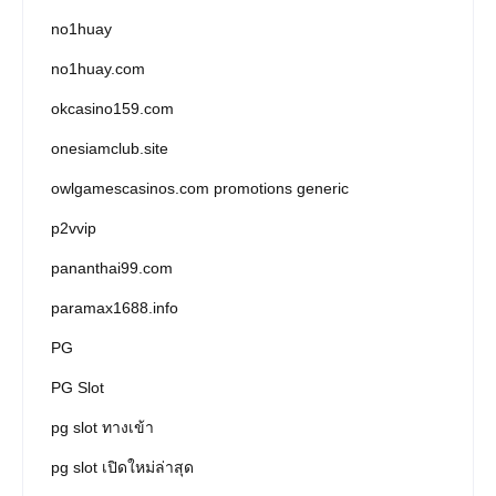
no1huay
no1huay.com
okcasino159.com
onesiamclub.site
owlgamescasinos.com promotions generic
p2vvip
pananthai99.com
paramax1688.info
PG
PG Slot
pg slot ทางเข้า
pg slot เปิดใหม่ล่าสุด