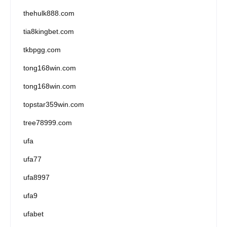
thehulk888.com
tia8kingbet.com
tkbpgg.com
tong168win.com
tong168win.com
topstar359win.com
tree78999.com
ufa
ufa77
ufa8997
ufa9
ufabet