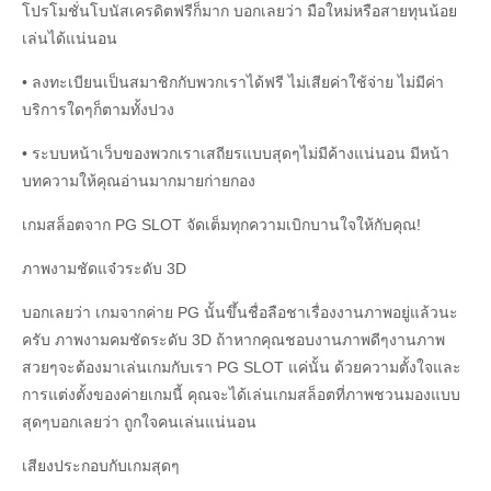
โปรโมชั่นโบนัสเครดิตฟรีก็มาก บอกเลยว่า มือใหม่หรือสายทุนน้อย
เล่นได้แน่นอน
• ลงทะเบียนเป็นสมาชิกกับพวกเราได้ฟรี ไม่เสียค่าใช้จ่าย ไม่มีค่า
บริการใดๆก็ตามทั้งปวง
• ระบบหน้าเว็บของพวกเราเสถียรแบบสุดๆไม่มีค้างแน่นอน มีหน้า
บทความให้คุณอ่านมากมายก่ายกอง
เกมสล็อตจาก PG SLOT จัดเต็มทุกความเบิกบานใจให้กับคุณ!
ภาพงามชัดแจ๋วระดับ 3D
บอกเลยว่า เกมจากค่าย PG นั้นขึ้นชื่อลือชาเรื่องงานภาพอยู่แล้วนะ
ครับ ภาพงามคมชัดระดับ 3D ถ้าหากคุณชอบงานภาพดีๆงานภาพ
สวยๆจะต้องมาเล่นเกมกับเรา PG SLOT แค่นั้น ด้วยความตั้งใจและ
การแต่งตั้งของค่ายเกมนี้ คุณจะได้เล่นเกมสล็อตที่ภาพชวนมองแบบ
สุดๆบอกเลยว่า ถูกใจคนเล่นแน่นอน
เสียงประกอบกับเกมสุดๆ