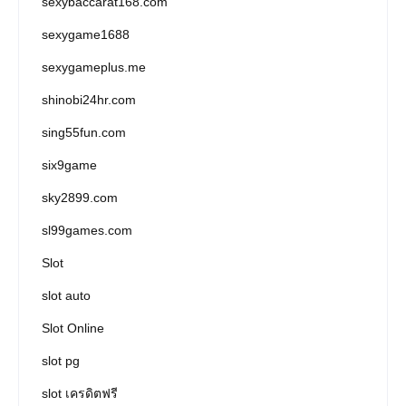
sexybaccarat168.com
sexygame1688
sexygameplus.me
shinobi24hr.com
sing55fun.com
six9game
sky2899.com
sl99games.com
Slot
slot auto
Slot Online
slot pg
slot เครดิตฟรี