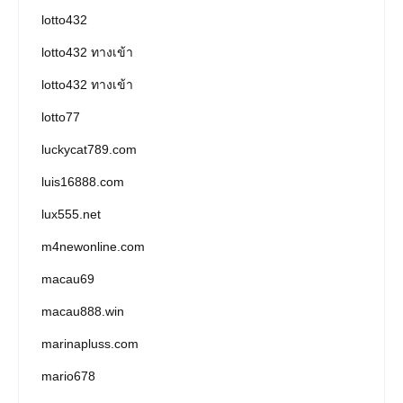
lotto432
lotto432 ทางเข้า
lotto432 ทางเข้า
lotto77
luckycat789.com
luis16888.com
lux555.net
m4newonline.com
macau69
macau888.win
marinapluss.com
mario678