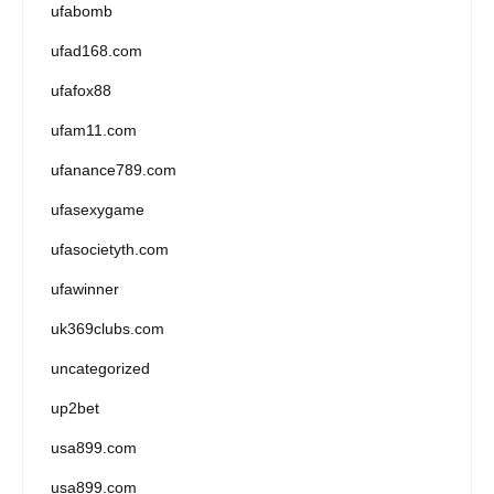
ufabomb
ufad168.com
ufafox88
ufam11.com
ufanance789.com
ufasexygame
ufasocietyth.com
ufawinner
uk369clubs.com
uncategorized
up2bet
usa899.com
usa899.com