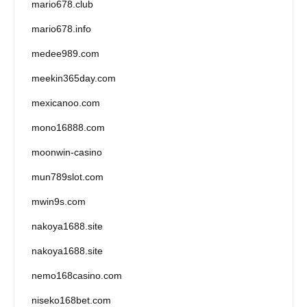
mario678.club
mario678.info
medee989.com
meekin365day.com
mexicanoo.com
mono16888.com
moonwin-casino
mun789slot.com
mwin9s.com
nakoya1688.site
nakoya1688.site
nemo168casino.com
niseko168bet.com