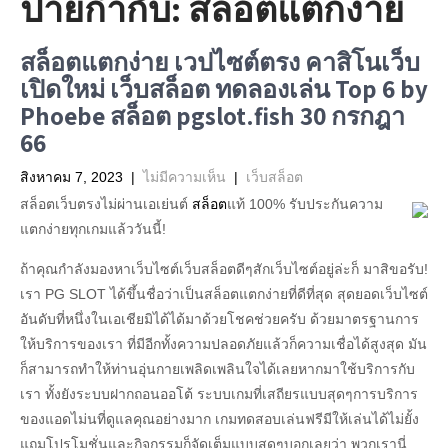
ป้ายกำกับ:
สล็อตแตกง่าย
สล็อตแตกง่าย เวปไซต์ตรง คาสิโนเว็บ
เปิดใหม่ เว็บสล็อต ทดลองเล่น Top 6 by
Phoebe สล็อต pgslot.fish 30 กรกฎา
66
สิงหาคม 7, 2023
|
ไม่มีความเห็น
|
เว็บสล็อต
สล็อตเว็บตรงไม่ผ่านเอเย่นต์
สล็อต
แท้ 100% รับประกันความ
แตกง่ายทุกเกมแล้ววันนี้!
ถ้าคุณกำลังมองหาเว็บไซต์เว็บสล็อตดีๆสักเว็บไซต์อยู่ล่ะก็ มาสิขอรับ!
เรา PG SLOT ได้ขึ้นชื่อว่าเป็นสล็อตแตกง่ายที่ดีที่สุด สุดยอดเว็บไซต์
อันดับที่หนึ่งในเอเชียมิได้ได้มาด้วยโชคช่วยครับ ด้วยมาตรฐานการ
ให้บริการของเรา ที่มีอีกทั้งความปลอดภัยแล้วก็ความเชื่อได้สูงสุด มัน
ก็สามารถทำให้ท่านอุ่นกายเพลิดเพลินใจได้เลยหากมาใช้บริการกับ
เรา ทั้งยังระบบฝากถอนออโต้ ระบบเกมที่เสถียรแบบสุดๆการบริการ
ของแอดไม่นที่ดูแลคุณอย่างมาก เกมทดสอบเล่นฟรีมีให้เล่นได้ไม่ยั้ง
แถมโปรโมชั่นและกิจกรรมก็จัดเต็มแบบสุดๆบอกเลยว่า พวกเรานี่