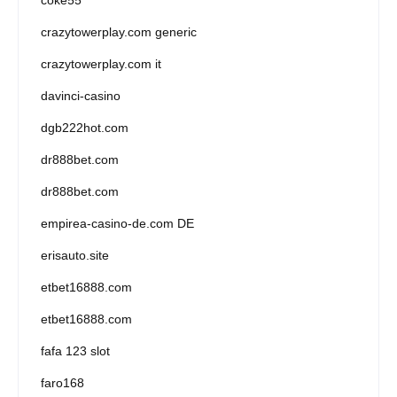
crazytowerplay.com generic
crazytowerplay.com it
davinci-casino
dgb222hot.com
dr888bet.com
dr888bet.com
empirea-casino-de.com DE
erisauto.site
etbet16888.com
etbet16888.com
fafa 123 slot
faro168