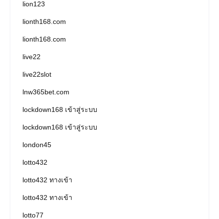
lion123
lionth168.com
lionth168.com
live22
live22slot
lnw365bet.com
lockdown168 เข้าสู่ระบบ
lockdown168 เข้าสู่ระบบ
london45
lotto432
lotto432 ทางเข้า
lotto432 ทางเข้า
lotto77