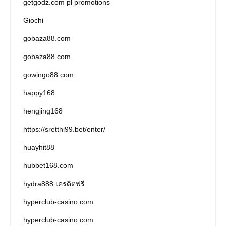
getgodz.com pl promotions
Giochi
gobaza88.com
gobaza88.com
gowingo88.com
happy168
hengjing168
https://sretthi99.bet/enter/
huayhit88
hubbet168.com
hydra888 เครดิตฟรี
hyperclub-casino.com
hyperclub-casino.com