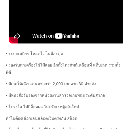
• ระบบเสถียร โหลดไว ไม่มีสะดุด
• รองรับทุกเครื่องใช้ไม้สอย อีกทั้งโทรศัพท์เคลื่อนที่ แท็บเล็ต รวมทั้ง
พีซี
• มีเกมให้เลือกเล่นมากกว่า 2,000 เกมจาก 30 ค่ายดัง
• มีหนังสือรับรองจากหน่วยงานสำรวจเกมพนันระดับสากล
• โปร่งใส ไม่มีล็อคผล ไม่ปรับเรทผู้เล่นใหม่
ทำไมต้องเลือกเล่นสล็อตเว็บตรงกับ สล็อต