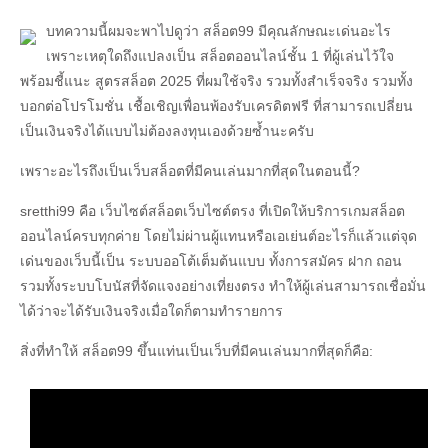
บทความนี้ผมจะพาไปดูว่า สล็อต99 มีคุณลักษณะเด่นอะไร
เพราะเหตุใดถึงแปลงเป็น สล็อตออนไลน์ชั้น 1 ที่ผู้เล่นไว้ใจ
พร้อมชี้แนะ สูตรสล็อต 2025 ที่ผมใช้จริง รวมทั้งสำเร็จจริง รวมทั้ง
บอกต่อโปรโมชั่น เชื้อเชิญเพื่อนพ้องรับเครดิตฟรี ที่สามารถเปลี่ยน
เป็นเงินจริงได้แบบไม่ต้องลงทุนเองด้วยซ้ำนะครับ
เพราะอะไรถึงเป็นเว็บสล็อตที่มีคนเล่นมากที่สุดในตอนนี้?
sretthi99 คือ เว็บไซต์สล็อตเว็บไซต์ตรง ที่เปิดให้บริการเกมสล็อต
ออนไลน์ครบทุกค่าย โดยไม่ผ่านผู้แทนหรือเอเย่นต์อะไรก็แล้วแต่จุด
เด่นของเว็บนี้เป็น ระบบออโต้เต็มต้นแบบ ทั้งการสมัคร ฝาก ถอน
รวมทั้งระบบโบนัสที่จัดแจงอย่างเที่ยงตรง ทำให้ผู้เล่นสามารถเชื่อมั่น
ได้ว่าจะได้รับเงินจริงเมื่อใดก็ตามทำรายการ
สิ่งที่ทำให้ สล็อต99 ขึ้นแท่นเป็นเว็บที่มีคนเล่นมากที่สุดก็คือ: