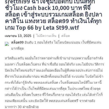
sretthi99 ฉ่ำใจชุ่มปอดกับโบนัสทุก
ชั่วโมง Cash back 10,000 บาท พีจี
สล็อต เข้าสู่ระบบรวมเกมสล็อต ยิงปลา
คาสิโน แทงหวย สล็อต99 ทำเงินได้ทุก
เกม Top 66 by Leta St99.wtf
เมษายน 13, 2025
|
ไม่มีความเห็น
|
สล็อต
สล็อต99
อันดับ 1 ถอนได้จริง ไม่โดนบิดแน่นอน เว็บที่มีคนเล่น
มากที่สุด
สวัสดีนะครับ ผมมั่นใจว่าหลายท่านที่เข้ามาอ่านบทความนี้อาจกำลัง
มองหา เว็บสล็อตเว็บตรง ที่น่าเชื่อถือ ถอนได้จริง และไม่มีประวัติการ
บิดเงินใช่ไหมขอรับ? ผมเองก็ยอดเยี่ยมในผู้ที่เคยเจอประสบการณ์ไม่
ดีจากเว็บเอเย่นต์มาก่อน พบอีกทั้งถอนเงินมิได้ ระบบล่ม โบนัสไม่เข้า
กระทั่งได้มารู้จักกับ ทดลองเล่นสล็อต เว็บสล็อตออนไลน์ที่ในเวลานี้
กล่าวได้ว่าเป็น เว็บไซต์ที่มีคนเล่นมากที่สุด ในประเทศไทย ด้วยจุด
เด่นคือเป็น สล็อตเว็บตรง ที่ไร้คนกึ่งกลาง ถอนได้จริง เล่นได้เท่าไรก็
ถอนเพียงแค่นั้น และยังเปิดให้ ทดสอบเล่นสล็อตฟรี จากค่ายดัง
มากกว่า 30 ค่ายอีกด้วย