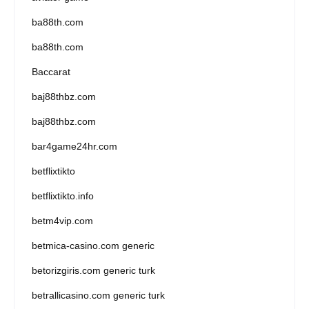
ba88th.com
ba88th.com
Baccarat
baj88thbz.com
baj88thbz.com
bar4game24hr.com
betflixtikto
betflixtikto.info
betm4vip.com
betmica-casino.com generic
betorizgiris.com generic turk
betrallicasino.com generic turk