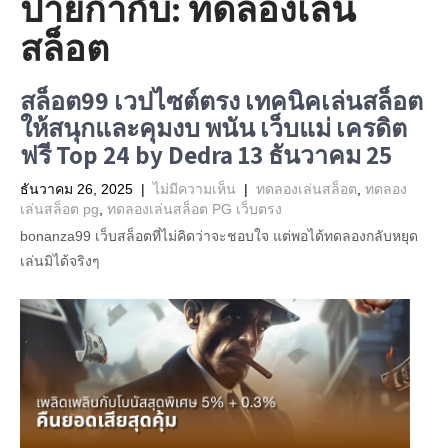
ป้ายกำกับ:
ทดลองเล่น
สล็อต
สล็อต99 เวปไซต์ตรง เทคนิคเล่นสล็อต
ให้สนุกและคุมงบ พนัน เว็บแม่ เครดิต
ฟรี Top 24 by Dedra 13 ธันวาคม 25
ธันวาคม 26, 2025
|
ไม่มีความเห็น
|
ทดลองเล่นสล็อต
,
ทดลอง
เล่นสล็อต pg
,
ทดลองเล่นสล็อต PG เว็บตรง
bonanza99 เว็บสล็อตที่ไม่คิดว่าจะชอบใจ แต่พอได้ทดลองกลับหยุด
เล่นมิได้จริงๆ