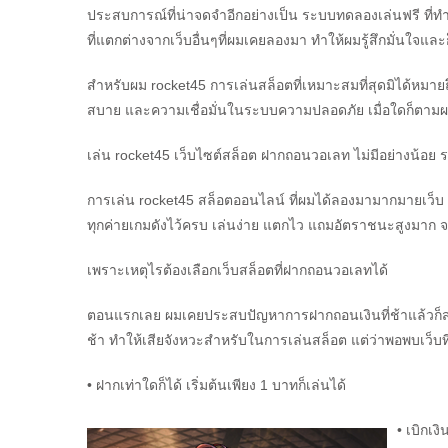
ประสบการณ์ที่น่าจดจำอีกอย่างเป็น ระบบทดลองเล่นฟรี ที่
ที่แตกต่างจากเว็บอื่นๆที่ผมเคยลองมา ทำให้ผมรู้สึกมั่นใจและ
สำหรับผม rocket45 การเล่นสล็อตที่เหมาะสมที่สุดมิได้หมา
สบาย และความเชื่อมั่นในระบบความปลอดภัย เมื่อใดก็ตามผม
เล่น rocket45 เว็บไซต์สล็อต ฝากถอนวอเลท ไม่มีอย่างน้อย
การเล่น rocket45 สล็อตออนไลน์ ที่ผมได้ลองมามากมายเว็บ แต
ทุกค่ายเกมดังไว้ครบ เล่นง่าย แตกไว แถมอัตราชนะสูงมาก จ
เพราะเหตุไรต้องเลือกเว็บสล็อตที่ฝากถอนวอเลทได้
ตอนแรกเลย ผมเคยประสบปัญหาการฝากถอนเงินที่ช้าแล้วก็สล
ช้า ทำให้เสียจังหวะสำหรับในการเล่นสล็อต แต่ว่าพอพบเว็บที่
• ฝากเท่าใดก็ได้ เริ่มต้นเพียง 1 บาทก็เล่นได้
• เบิกเง