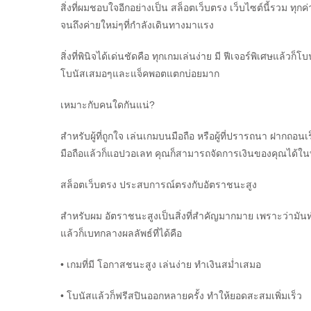
สิ่งที่ผมชอบใจอีกอย่างเป็น สล็อตเว็บตรง เว็บไซต์นี้รวม ทุกค
จนถึงค่ายใหม่ๆที่กำลังเดินทางมาแรง
สิ่งที่พินิจได้เด่นชัดคือ ทุกเกมเล่นง่าย มี ฟีเจอร์พิเศษแล
โบนัสเสมอๆและแจ็คพอตแตกบ่อยมาก
เหมาะกับคนใดกันแน่?
สำหรับผู้ที่ถูกใจ เล่นเกมบนมือถือ หรือผู้ที่ปรารถนา ฝากถอ
มือถือแล้วก็แอปวอเลท คุณก็สามารถจัดการเงินของคุณได้ในท
สล็อตเว็บตรง ประสบการณ์ตรงกับอัตราชนะสูง
สำหรับผม อัตราชนะสูงเป็นสิ่งที่สำคัญมากมาย เพราะว่ามันท
แล้วก็เบทกลางผลลัพธ์ที่ได้คือ
• เกมที่มี โอกาสชนะสูง เล่นง่าย ทำเงินสม่ำเสมอ
• โบนัสแล้วก็ฟรีสปินออกหลายครั้ง ทำให้ยอดสะสมเพิ่มเร็ว