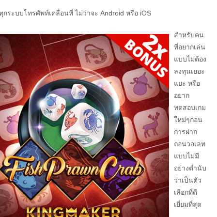
ทุกระบบโทรศัพท์เคลื่อนที่ ไม่ว่าจะ Android หรือ iOS
สำหรับคน
ที่อยากเล่น
แบบไม่ต้อง
ลงทุนเยอะ
แยะ หรือ
อยาก
ทดสอบเกม
ใหม่ๆก่อน
การฝาก
ถอนวอเลท
แบบไม่มี
อย่างต่ำนับ
ว่าเป็นตัว
เลือกที่ดี
เยี่ยมที่สุด