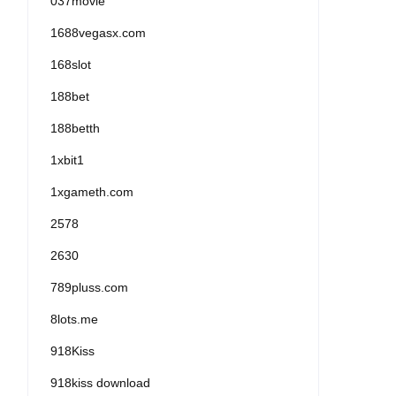
037movie
1688vegasx.com
168slot
188bet
188betth
1xbit1
1xgameth.com
2578
2630
789pluss.com
8lots.me
918Kiss
918kiss download