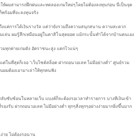
ทำให้ผมสามารถฝึกฝนและทดลองเกมใหม่ๆโดยไม่ต้องลงทุนก่อน นี่เป็นจุด
ก็พร้อมที่จะลงทุนจริง
ยถึงแค่การได้เงินรางวัล แต่ว่ายังรวมถึงความสนุกสนาน ความสะดวก
เล่น ผมรู้สึกเหมือนอยู่ในคาสิโนสุดยอด แม้กระนั้นทำได้จากบ้านตนเอง
 รวมทุกค่ายเกมดัง อัตราชนะสูง แตกไวแน่ๆ
่ในที่สุดก็เจอ “เว็บไซต์สล็อต ฝากถอนวอเลท ไม่มีอย่างต่ำ” ศูนย์รวม
นผมต้องเอามาเล่าให้ทุกคนฟัง
ับซับซ้อนในหลายเว็บ แบงค์ก็จะต้องรอเวลาทำรายการ บางทีเงินเข้า
รองรับ ฝากถอนวอเลท ไม่มีอย่างต่ำ ทุกๆสิ่งทุกๆอย่างง่ายมากยิ่งขึ้นมาก
ินง่าย ไม่ต้องรอนาน