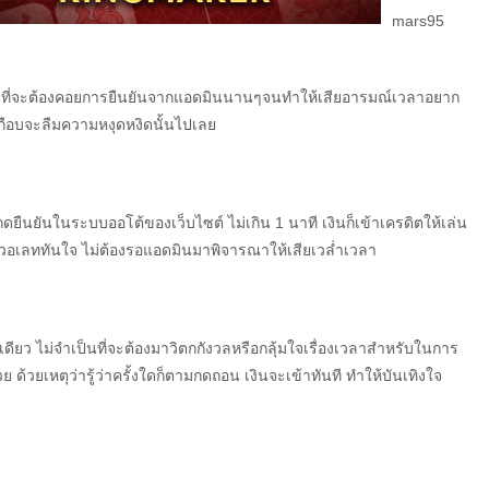
mars95
าๆที่จะต้องคอยการยืนยันจากแอดมินนานๆจนทำให้เสียอารมณ์เวลาอยาก
กือบจะลืมความหงุดหงิดนั้นไปเลย
ดยืนยันในระบบออโต้ของเว็บไซต์ ไม่เกิน 1 นาที เงินก็เข้าเครดิตให้เล่น
ข้าวอเลททันใจ ไม่ต้องรอแอดมินมาพิจารณาให้เสียเวล่ำเวลา
ีเดียว ไม่จำเป็นที่จะต้องมาวิตกกังวลหรือกลุ้มใจเรื่องเวลาสำหรับในการ
 ด้วยเหตุว่ารู้ว่าครั้งใดก็ตามกดถอน เงินจะเข้าทันที ทำให้บันเทิงใจ