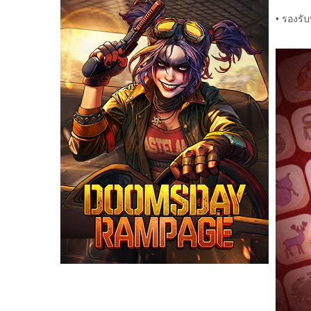
• รองรับ