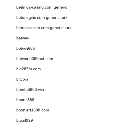
betmica-casino.com generic
betorizgiris.com generic turk
betrallicasino.com generic turk
betway
betwin666
betworld369hot.com
bio285th.com
bitcoin
bombet888.win
bonus888
boonlert1688.com
brazil999