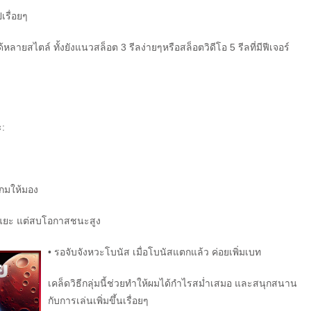
เรื่อยๆ
หลายสไตล์ ทั้งยังแนวสล็อต 3 รีลง่ายๆหรือสล็อตวิดีโอ 5 รีลที่มีฟีเจอร์
ะ:
วเกมให้มอง
ยอะแยะ แต่สบโอกาสชนะสูง
• รอจับจังหวะโบนัส เมื่อโบนัสแตกแล้ว ค่อยเพิ่มเบท
เคล็ดวิธีกลุ่มนี้ช่วยทำให้ผมได้กำไรสม่ำเสมอ และสนุกสนาน
กับการเล่นเพิ่มขึ้นเรื่อยๆ