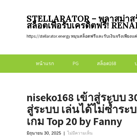
STELLARATOR – พลาสม่าสร้าง
สล็อตเพื่อรับเครดิตฟรี! RE
https://stellarator.energy หมุนสล็อตฟรีและรับเงินจริงเพียงแค่
หน้าแรก
PG
สล็อต168
niseko168 เข้าสู่ระบบ 
สู่ระบบ เล่นได้ไม่ซ้ำ
เกม Top 20 by Fanny
มิถุนายน 30, 2025
|
ไม่มีความเห็น