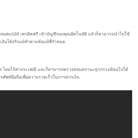
iseko168 เครดิตฟรี เข้าบัญชีของคุณอัตโนมัติ แล้วก็สามารถนำไปใช้
งินได้จริงแม้ทำตามข้อแม้ที่กำหนด
ล็ท โดยไร้ค่าประเพณี และก็สามารถตรวจสอบสถานะธุรกรรมย้อนไปได้
รศัพท์มือถือเพื่อความรวดเร็วในการฝากเงิน