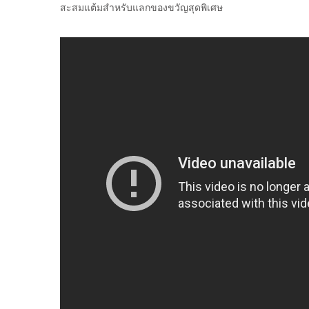
สะสมแต้มสำหรับแลกของขวัญสุดพิเศษ