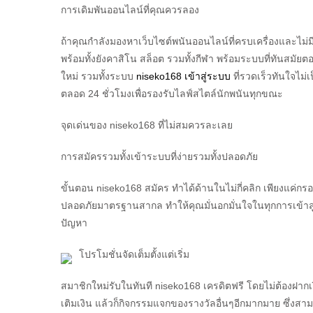
การเดิมพันออนไลน์ที่คุณควรลอง
ถ้าคุณกำลังมองหาเว็บไซต์พนันออนไลน์ที่ครบเครื่องและไม่ม
พร้อมทั้งยังคาสิโน สล็อต รวมทั้งกีฬา พร้อมระบบที่ทันสมัยตอ
ใหม่ รวมทั้งระบบ
niseko168 เข้าสู่ระบบ
ที่รวดเร็วทันใจไม่
ตลอด 24 ชั่วโมงเพื่อรองรับไลฟ์สไตล์นักพนันทุกขณะ
จุดเด่นของ niseko168 ที่ไม่สมควรละเลย
การสมัครรวมทั้งเข้าระบบที่ง่ายรวมทั้งปลอดภัย
ขั้นตอน niseko168 สมัคร ทำได้ด้านในไม่กี่คลิก เพียงแค่กรอก
ปลอดภัยมาตรฐานสากล ทำให้คุณมั่นอกมั่นใจในทุกการเข้าสู่
ปัญหา
โปรโมชั่นจัดเต็มตั้งแต่เริ่ม
สมาชิกใหม่รับในทันที niseko168 เครดิตฟรี โดยไม่ต้องฝากเง
เติมเงิน แล้วก็กิจกรรมแจกของรางวัลอื่นๆอีกมากมาย ซึ่งส