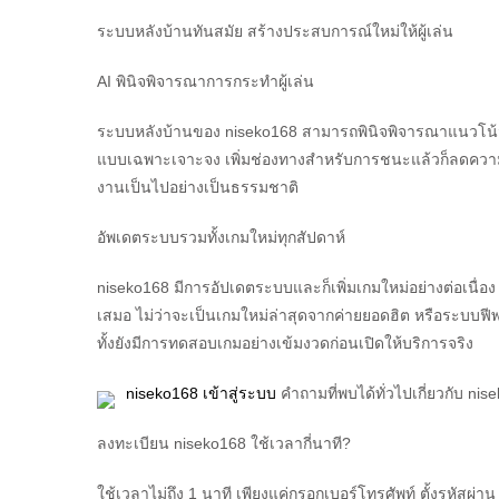
ระบบหลังบ้านทันสมัย สร้างประสบการณ์ใหม่ให้ผู้เล่น
AI พินิจพิจารณาการกระทำผู้เล่น
ระบบหลังบ้านของ niseko168 สามารถพินิจพิจารณาแนวโน้ม
แบบเฉพาะเจาะจง เพิ่มช่องทางสำหรับการชนะแล้วก็ลดความ
งานเป็นไปอย่างเป็นธรรมชาติ
อัพเดตระบบรวมทั้งเกมใหม่ทุกสัปดาห์
niseko168 มีการอัปเดตระบบและก็เพิ่มเกมใหม่อย่างต่อเนื่อง 
เสมอ ไม่ว่าจะเป็นเกมใหม่ล่าสุดจากค่ายยอดฮิต หรือระบบฟีพบร
ทั้งยังมีการทดสอบเกมอย่างเข้มงวดก่อนเปิดให้บริการจริง
niseko168 เข้าสู่ระบบ
คำถามที่พบได้ทั่วไปเกี่ยวกับ nis
ลงทะเบียน niseko168 ใช้เวลากี่นาที?
ใช้เวลาไม่ถึง 1 นาที เพียงแค่กรอกเบอร์โทรศัพท์ ตั้งรหัสผ่าน