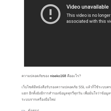
ความปลอดภัยของ
niseko168
คืออะไร?
เว็บไซต์มีหนังสือรับรองความปลอดภัย SSL แล้วก็ใช้ระบบต
แฮก อีกทั้งยังมีการสำรองข้อมูลทุกวี่ทุกวัน เพื่อมั่นใจว่าข้
ระบบจากเครื่องมือใหม่
ข้อสรุป