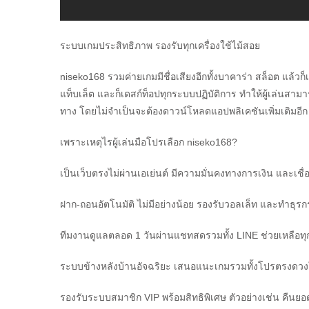
ระบบเกมประสิทธิภาพ รองรับทุกเครื่องใช้ไม้สอย
niseko168 รวมค่ายเกมมีชื่อเสียงอีกทั้งบาคาร่า สล็อต แล้ว
แท็บเล็ต และก็เดสก์ท็อปทุกระบบปฏิบัติการ ทำให้ผู้เล่นสามาร
ทาง โดยไม่จำเป็นจะต้องดาวน์โหลดแอปพลิเคชันเพิ่มเติมอีก
เพราะเหตุไรผู้เล่นมือโปรเลือก niseko168?
เป็นเว็บตรงไม่ผ่านเอเย่นต์ มีความมั่นคงทางการเงิน และเชื่
ฝาก-ถอนอัตโนมัติ ไม่มีอย่างน้อย รองรับวอลเล็ท และทำธุรกรร
ทีมงานดูแลตลอด 1 วันผ่านแชทสดรวมทั้ง LINE ช่วยเหลือทุกปั
ระบบข้างหลังบ้านอัจฉริยะ เสนอแนะเกมรวมทั้งโปรตรงดวงใจ
รองรับระบบสมาชิก VIP พร้อมสิทธิพิเศษ ตัวอย่างเช่น คืนยอ