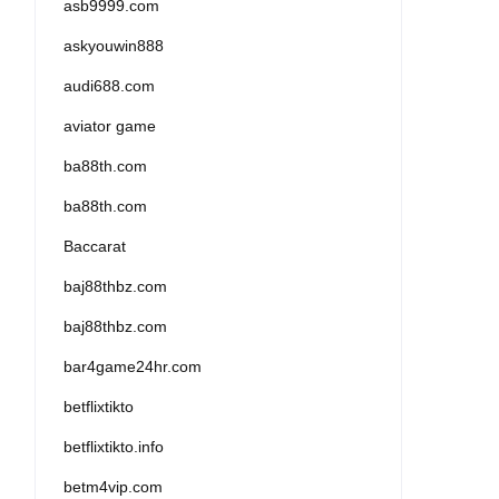
asb9999.com
askyouwin888
audi688.com
aviator game
ba88th.com
ba88th.com
Baccarat
baj88thbz.com
baj88thbz.com
bar4game24hr.com
betflixtikto
betflixtikto.info
betm4vip.com