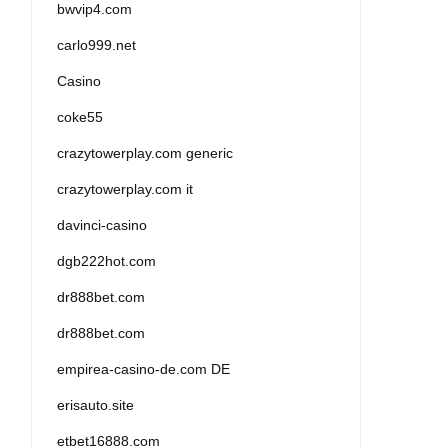
bwvip4.com
carlo999.net
Casino
coke55
crazytowerplay.com generic
crazytowerplay.com it
davinci-casino
dgb222hot.com
dr888bet.com
dr888bet.com
empirea-casino-de.com DE
erisauto.site
etbet16888.com