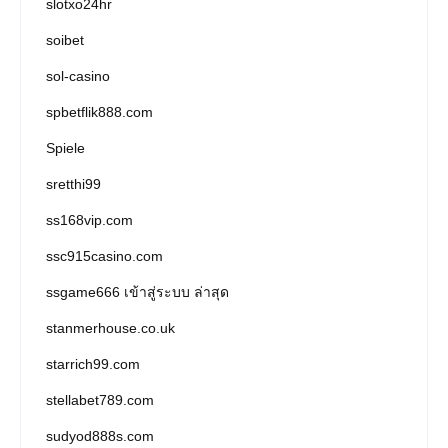
slotxo24hr
soibet
sol-casino
spbetflik888.com
Spiele
sretthi99
ss168vip.com
ssc915casino.com
ssgame666 เข้าสู่ระบบ ล่าสุด
stanmerhouse.co.uk
starrich99.com
stellabet789.com
sudyod888s.com