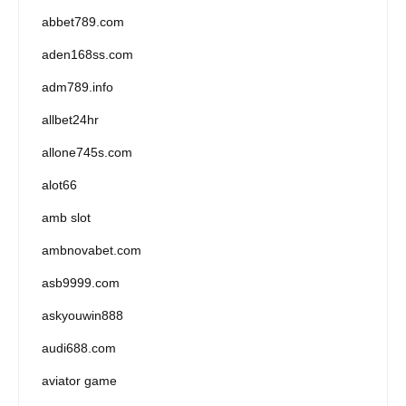
abbet789.com
aden168ss.com
adm789.info
allbet24hr
allone745s.com
alot66
amb slot
ambnovabet.com
asb9999.com
askyouwin888
audi688.com
aviator game