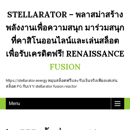
STELLARATOR – พลาสม่าสร้าง
พลังงานเพื่อความสนุก มาร่วมสนุก
ที่คาสิโนออนไลน์และเล่นสล็อต
เพื่อรับเครดิตฟรี! RENAISSANCE
FUSION
https://stellarator.energy หมุนสล็อตฟรีและรับเงินจริงเพียงแค่เล่น
สล็อต PG กับเรา! stellarator fusion reactor
Menu