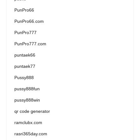
PunPro66
PunPro66.com
PunPro777
PunPro777.com
puntaek66
puntaek77
Pussy888
pussy888fun
pussy888win
qr code generator
ramclubx.com
rasri365day.com