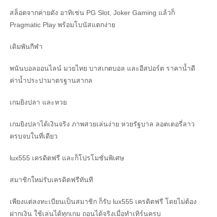
สล็อตจากค่ายดัง อาทิเช่น PG Slot, Joker Gaming แล้วก็
Pragmatic Play พร้อมโบนัสแตกง่าย
เดิมพันกีฬา
พนันบอลออนไลน์ มวยไทย บาสเกตบอล และอีสปอร์ต ราคาน้ำดี
ค่าน้ำประปามาตรฐานสากล
เกมยิงปลา และหวย
เกมยิงปลาได้เงินจริง ภาพสวยเล่นง่าย หวยรัฐบาล ลอตเตอรี่ลาว
ครบจบในที่เดียว
lux555 เครดิตฟรี และก็โปรโมชั่นพิเศษ
สมาชิกใหม่รับเครดิตฟรีทันที
เพียงแต่ลงทะเบียนเป็นสมาชิก ก็รับ lux555 เครดิตฟรี โดยไม่ต้อง
ฝากเงิน ใช้เล่นได้ทุกเกม ถอนได้จริงเมื่อทำเทิร์นครบ