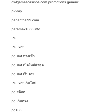
owlgamescasinos.com promotions generic
p2vvip
pananthai99.com
paramax1688.info
PG
PG Slot
pg slot ทางเข้า
pg slot เปิดใหม่ล่าสุด
pg slot เว็บตรง
PG Slot เว็บใหม่
pg สล็อต
pg เว็บตรง
pg168