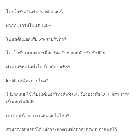
โปรโมชั่นสำหรับสมาชิกตอนนี้
ฝากทีแรกรับโบนัส 100%
โบนัสคืนยอดเสีย 5% รายสัปดาห์
โปรโมชั่นเสนอแนะเพื่อนพ้อง รับค่าคอมมิชชั่นชั่วชีวิต
คำถามที่พบได้ทั่วไปเกี่ยวกับ lux555
lux555 สมัครยากไหม?
ไม่ยากเลย ใช้เพียงแค่เบอร์โทรศัพท์ และรับรองรหัส OTP ก็สามารถ
เริ่มเล่นได้ทันที
เครดิตฟรีสามารถถอนออกได้ไหม?
สามารถถอนออกได้ เมื่อกระทำตามข้อตกลงที่ระบบกำหนดไว้