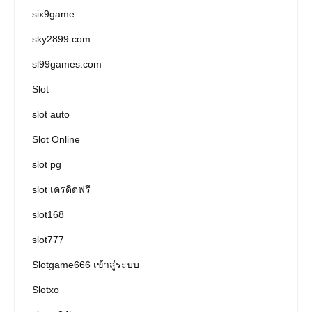
six9game
sky2899.com
sl99games.com
Slot
slot auto
Slot Online
slot pg
slot เครดิตฟรี
slot168
slot777
Slotgame666 เข้าสู่ระบบ
Slotxo