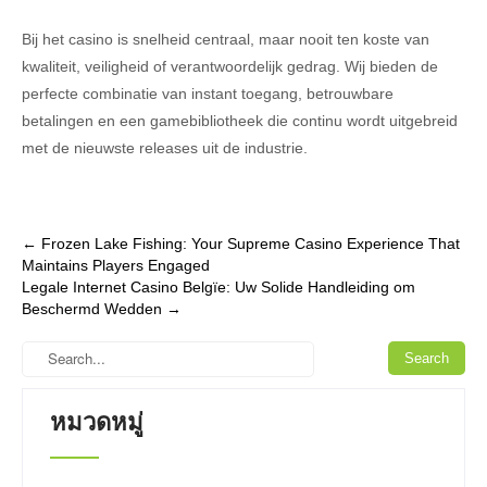
Bij het casino is snelheid centraal, maar nooit ten koste van
kwaliteit, veiligheid of verantwoordelijk gedrag. Wij bieden de
perfecte combinatie van instant toegang, betrouwbare
betalingen en een gamebibliotheek die continu wordt uitgebreid
met de nieuwste releases uit de industrie.
Post
←
Frozen Lake Fishing: Your Supreme Casino Experience That
Maintains Players Engaged
navigation
Legale Internet Casino Belgïe: Uw Solide Handleiding om
Beschermd Wedden
→
หมวดหมู่