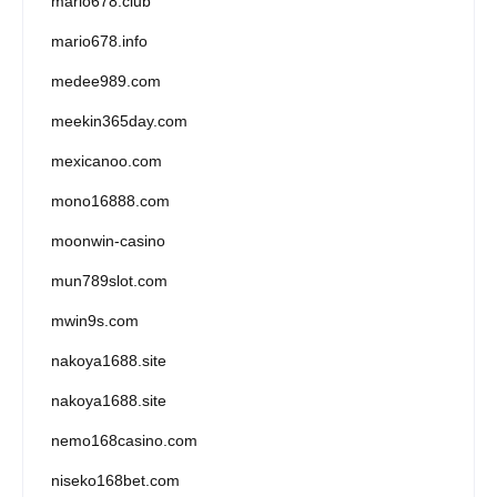
mario678.club
mario678.info
medee989.com
meekin365day.com
mexicanoo.com
mono16888.com
moonwin-casino
mun789slot.com
mwin9s.com
nakoya1688.site
nakoya1688.site
nemo168casino.com
niseko168bet.com