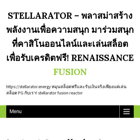
STELLARATOR – พลาสม่าสร้าง
พลังงานเพื่อความสนุก มาร่วมสนุก
ที่คาสิโนออนไลน์และเล่นสล็อต
เพื่อรับเครดิตฟรี! RENAISSANCE
FUSION
https://stellarator.energy หมุนสล็อตฟรีและรับเงินจริงเพียงแค่เล่น
สล็อต PG กับเรา! stellarator fusion reactor
Menu