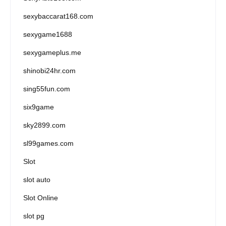
sexybaccarat168.com
sexygame1688
sexygameplus.me
shinobi24hr.com
sing55fun.com
six9game
sky2899.com
sl99games.com
Slot
slot auto
Slot Online
slot pg