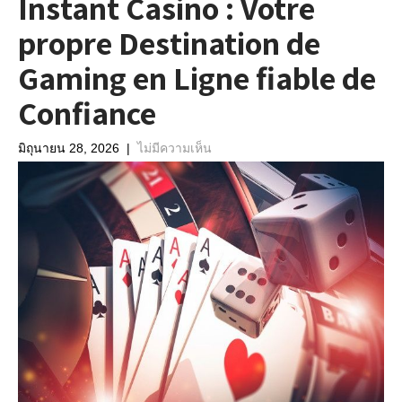
Instant Casino : Votre
propre Destination de
Gaming en Ligne fiable de
Confiance
มิถุนายน 28, 2026
|
ไม่มีความเห็น