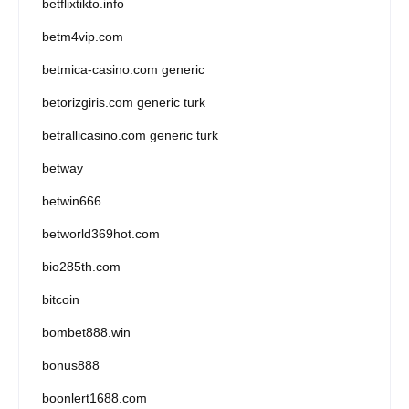
betflixtikto.info
betm4vip.com
betmica-casino.com generic
betorizgiris.com generic turk
betrallicasino.com generic turk
betway
betwin666
betworld369hot.com
bio285th.com
bitcoin
bombet888.win
bonus888
boonlert1688.com