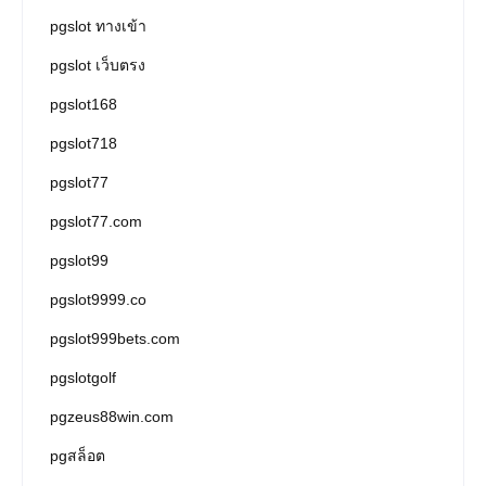
pgslot ทางเข้า
pgslot เว็บตรง
pgslot168
pgslot718
pgslot77
pgslot77.com
pgslot99
pgslot9999.co
pgslot999bets.com
pgslotgolf
pgzeus88win.com
pgสล็อต