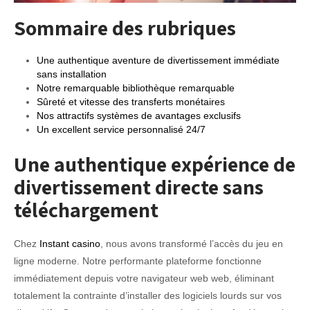
Sommaire des rubriques
Une authentique aventure de divertissement immédiate
sans installation
Notre remarquable bibliothèque remarquable
Sûreté et vitesse des transferts monétaires
Nos attractifs systèmes de avantages exclusifs
Un excellent service personnalisé 24/7
Une authentique expérience de
divertissement directe sans
téléchargement
Chez
Instant casino
, nous avons transformé l’accès du jeu en
ligne moderne. Notre performante plateforme fonctionne
immédiatement depuis votre navigateur web web, éliminant
totalement la contrainte d’installer des logiciels lourds sur vos