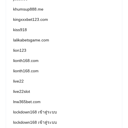
khumsup888.me
kingxxxbet123.com
kiss918
lalikabetsgame.com
lion123
lionth168.com
lionth168.com
live22
live22slot
lnw365bet.com
lockdown168 เข้าสู่ระบบ
lockdown168 เข้าสู่ระบบ