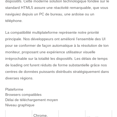
dispositifs. Cette moderne solution technologique fondée sur le
standard HTML5 assure une réactivité remarquable, que vous
naviguiez depuis un PC de bureau, une ardoise ou un
téléphone.
La compatibilité multiplateforme représente notre priorité
principale. Nos développeurs ont amélioré l’ensemble des UI
pour se conformer de façon automatique à la résolution de ton
moniteur, proposant une expérience utilisateur visuelle
irréprochable sur la totalité les dispositifs. Les délais de temps
de loading ont furent réduits de forme substantielle grâce nos
centres de données puissants distribués stratégiquement dans
diverses régions.
Plateforme
Browsers compatibles
Délai de téléchargement moyen
Niveau graphique
Chrome,