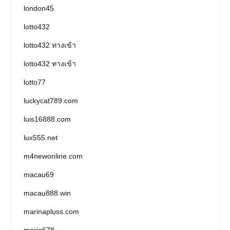
london45
lotto432
lotto432 ทางเข้า
lotto432 ทางเข้า
lotto77
luckycat789.com
luis16888.com
lux555.net
m4newonline.com
macau69
macau888.win
marinapluss.com