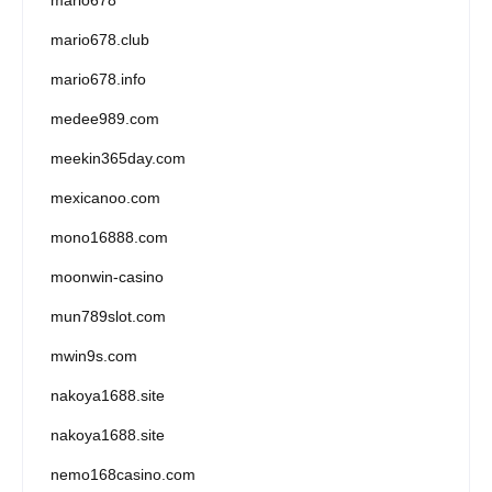
mario678
mario678.club
mario678.info
medee989.com
meekin365day.com
mexicanoo.com
mono16888.com
moonwin-casino
mun789slot.com
mwin9s.com
nakoya1688.site
nakoya1688.site
nemo168casino.com