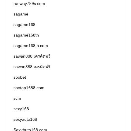
runway789s.com
sagame
sagame168
sagame168th
sagame168th.com
sawan888 เครดิตฟรี
sawan888 เครดิตฟรี
sbobet
sbotop1688.com
scm
sexy168
sexyauto168
SexyAuto168.com