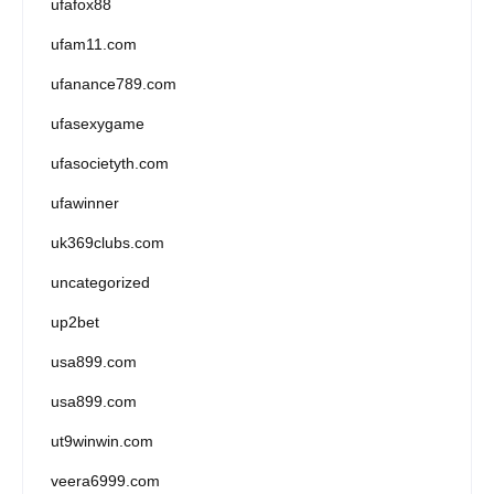
ufafox88
ufam11.com
ufanance789.com
ufasexygame
ufasocietyth.com
ufawinner
uk369clubs.com
uncategorized
up2bet
usa899.com
usa899.com
ut9winwin.com
veera6999.com