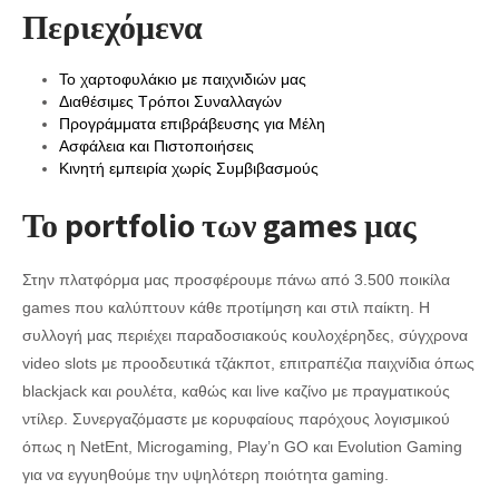
Περιεχόμενα
Το χαρτοφυλάκιο με παιχνιδιών μας
Διαθέσιμες Τρόποι Συναλλαγών
Προγράμματα επιβράβευσης για Μέλη
Ασφάλεια και Πιστοποιήσεις
Κινητή εμπειρία χωρίς Συμβιβασμούς
Το portfolio των games μας
Στην πλατφόρμα μας προσφέρουμε πάνω από 3.500 ποικίλα
games που καλύπτουν κάθε προτίμηση και στιλ παίκτη. Η
συλλογή μας περιέχει παραδοσιακούς κουλοχέρηδες, σύγχρονα
video slots με προοδευτικά τζάκποτ, επιτραπέζια παιχνίδια όπως
blackjack και ρουλέτα, καθώς και live καζίνο με πραγματικούς
ντίλερ. Συνεργαζόμαστε με κορυφαίους παρόχους λογισμικού
όπως η NetEnt, Microgaming, Play’n GO και Evolution Gaming
για να εγγυηθούμε την υψηλότερη ποιότητα gaming.