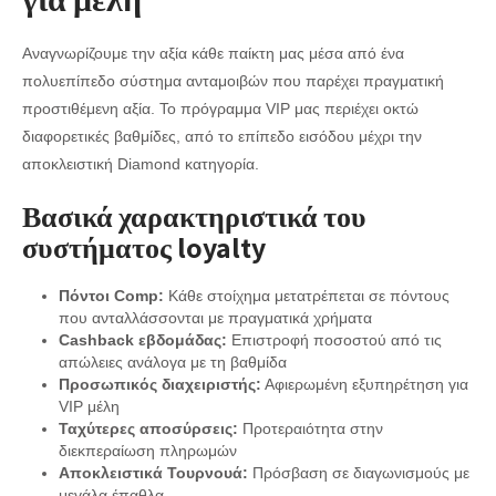
Αναγνωρίζουμε την αξία κάθε παίκτη μας μέσα από ένα
πολυεπίπεδο σύστημα ανταμοιβών που παρέχει πραγματική
προστιθέμενη αξία. Το πρόγραμμα VIP μας περιέχει οκτώ
διαφορετικές βαθμίδες, από το επίπεδο εισόδου μέχρι την
αποκλειστική Diamond κατηγορία.
Βασικά χαρακτηριστικά του
συστήματος loyalty
Πόντοι Comp:
Κάθε στοίχημα μετατρέπεται σε πόντους
που ανταλλάσσονται με πραγματικά χρήματα
Cashback εβδομάδας:
Επιστροφή ποσοστού από τις
απώλειες ανάλογα με τη βαθμίδα
Προσωπικός διαχειριστής:
Αφιερωμένη εξυπηρέτηση για
VIP μέλη
Ταχύτερες αποσύρσεις:
Προτεραιότητα στην
διεκπεραίωση πληρωμών
Αποκλειστικά Τουρνουά:
Πρόσβαση σε διαγωνισμούς με
μεγάλα έπαθλα