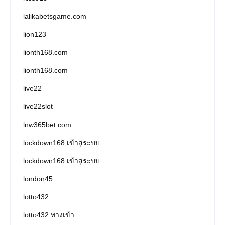
lalikabetsgame.com
lion123
lionth168.com
lionth168.com
live22
live22slot
lnw365bet.com
lockdown168 เข้าสู่ระบบ
lockdown168 เข้าสู่ระบบ
london45
lotto432
lotto432 ทางเข้า