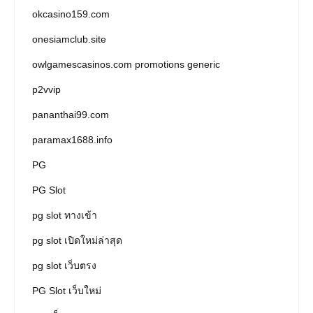
okcasino159.com
onesiamclub.site
owlgamescasinos.com promotions generic
p2vvip
pananthai99.com
paramax1688.info
PG
PG Slot
pg slot ทางเข้า
pg slot เปิดใหม่ล่าสุด
pg slot เว็บตรง
PG Slot เว็บใหม่