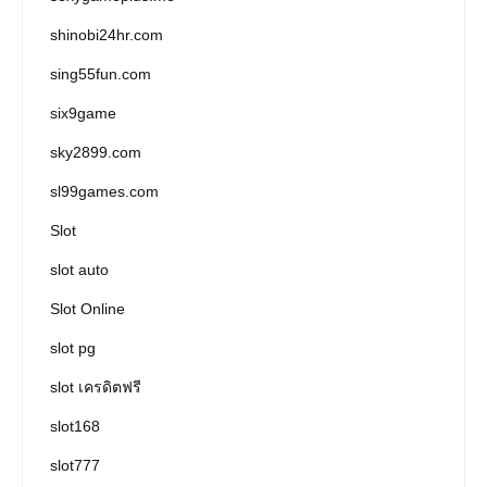
shinobi24hr.com
sing55fun.com
six9game
sky2899.com
sl99games.com
Slot
slot auto
Slot Online
slot pg
slot เครดิตฟรี
slot168
slot777