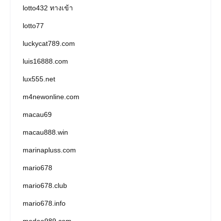
lotto432 ทางเข้า
lotto77
luckycat789.com
luis16888.com
lux555.net
m4newonline.com
macau69
macau888.win
marinapluss.com
mario678
mario678.club
mario678.info
medee989.com