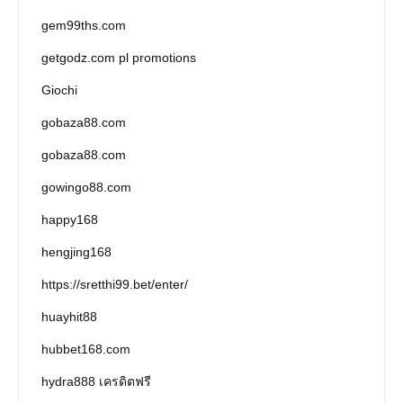
gem99ths.com
getgodz.com pl promotions
Giochi
gobaza88.com
gobaza88.com
gowingo88.com
happy168
hengjing168
https://sretthi99.bet/enter/
huayhit88
hubbet168.com
hydra888 เครดิตฟรี