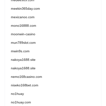
meekin365day.com
mexicanoo.com
mono16888.com
moonwin-casino
mun789slot.com
mwin9s.com
nakoya1688.site
nakoya1688.site
nemo168casino.com
niseko168bet.com
no1huay
no1huay.com