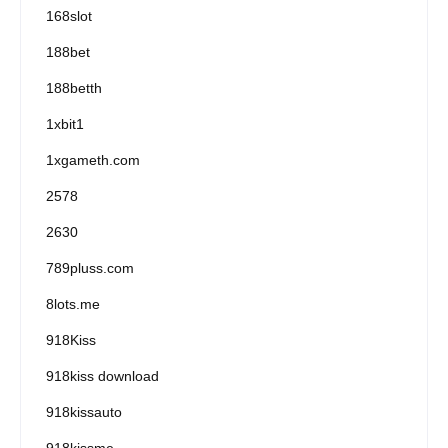
168slot
188bet
188betth
1xbit1
1xgameth.com
2578
2630
789pluss.com
8lots.me
918Kiss
918kiss download
918kissauto
918kissme