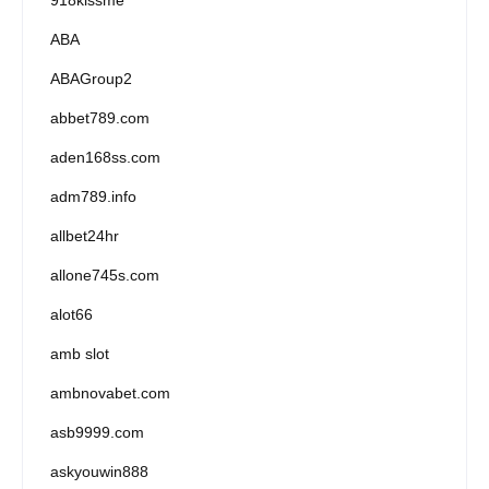
ABA
ABAGroup2
abbet789.com
aden168ss.com
adm789.info
allbet24hr
allone745s.com
alot66
amb slot
ambnovabet.com
asb9999.com
askyouwin888