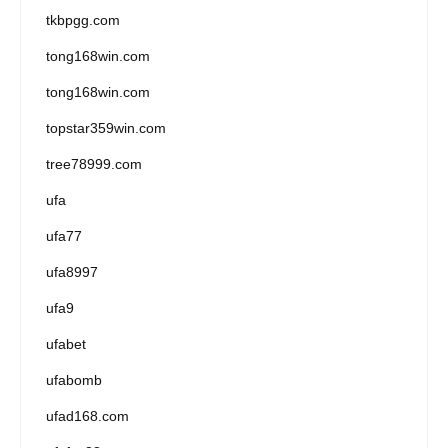
tkbpgg.com
tong168win.com
tong168win.com
topstar359win.com
tree78999.com
ufa
ufa77
ufa8997
ufa9
ufabet
ufabomb
ufad168.com