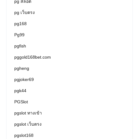
pg สล็อต
pg เว็บตรง
pg168
Pg99
pgfish
pggold168bet.com
pgheng
pgjoker69
pgk44
PGSlot
pgslot ทางเข้า
pgslot เว็บตรง
pgslot168