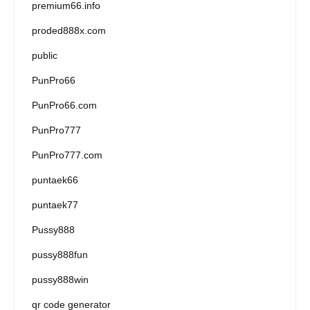
premium66.info
proded888x.com
public
PunPro66
PunPro66.com
PunPro777
PunPro777.com
puntaek66
puntaek77
Pussy888
pussy888fun
pussy888win
qr code generator