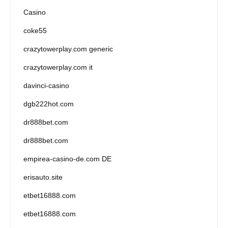
Casino
coke55
crazytowerplay.com generic
crazytowerplay.com it
davinci-casino
dgb222hot.com
dr888bet.com
dr888bet.com
empirea-casino-de.com DE
erisauto.site
etbet16888.com
etbet16888.com