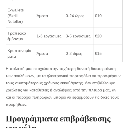
E-wallets
(Skrill,
Άμεσα
0-24 ώρες
€10
Neteller)
Τραπεζικό
1-3 εργάσιμες
3-5 εργάσιμες
€20
έμβασμα
Κρυπτονομίσ
Άμεσα
0-2 ώρες
€15
ματα
Η πολιτική μας στοχεύει στην ταχύτερη δυνατή διεκπεραίωση
των αναλήψεων, με τα ηλεκτρονικά πορτοφόλια να προσφέρουν
τους συντομότερους χρόνους εκκαθάρισης. Δεν επιβάλλουμε
χρεώσεις για καταθέσεις ή αναλήψεις από την πλευρά μας, αν
και οι πάροχοι πληρωμών μπορεί να εφαρμόζουν τις δικές τους
προμήθειες.
Προγράμματα επιβράβευσης
για μέλη