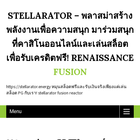
STELLARATOR – พลาสม่าสร้าง
พลังงานเพื่อความสนุก มาร่วมสนุก
ที่คาสิโนออนไลน์และเล่นสล็อต
เพื่อรับเครดิตฟรี! RENAISSANCE
FUSION
https://stellarator.energy หมุนสล็อตฟรีและรับเงินจริงเพียงแค่เล่น
สล็อต PG กับเรา! stellarator fusion reactor
Menu