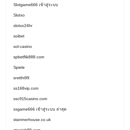
Slotgame666 เข้าสู่ระบบ
Slotxo
slotxo24hr
soibet
sol-casino
spbetflik888.com
Spiele
sretthi99
ss168vip.com
ssc915casino.com
ssgame666 เข้าสู่ระบบ ล่าสุด
stanmerhouse.co.uk
starrich99.com