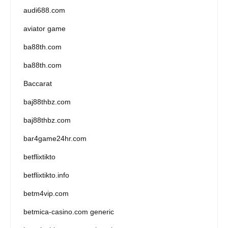
audi688.com
aviator game
ba88th.com
ba88th.com
Baccarat
baj88thbz.com
baj88thbz.com
bar4game24hr.com
betflixtikto
betflixtikto.info
betm4vip.com
betmica-casino.com generic