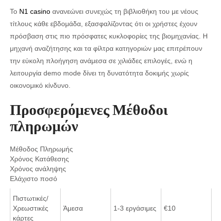
Το
N1 casino
ανανεώνει συνεχώς τη βιβλιοθήκη του με νέους
τίτλους κάθε εβδομάδα, εξασφαλίζοντας ότι οι χρήστες έχουν
πρόσβαση στις πιο πρόσφατες κυκλοφορίες της βιομηχανίας. Η
μηχανή αναζήτησης και τα φίλτρα κατηγοριών μας επιτρέπουν
την εύκολη πλοήγηση ανάμεσα σε χιλιάδες επιλογές, ενώ η
λειτουργία demo mode δίνει τη δυνατότητα δοκιμής χωρίς
οικονομικό κίνδυνο.
Προσφερόμενες Μέθοδοι
πληρωμών
Μέθοδος Πληρωμής
Χρόνος Κατάθεσης
Χρόνος ανάληψης
Ελάχιστο ποσό
Πιστωτικές/
Χρεωστικές
Άμεσα
1-3 εργάσιμες
€10
κάρτες