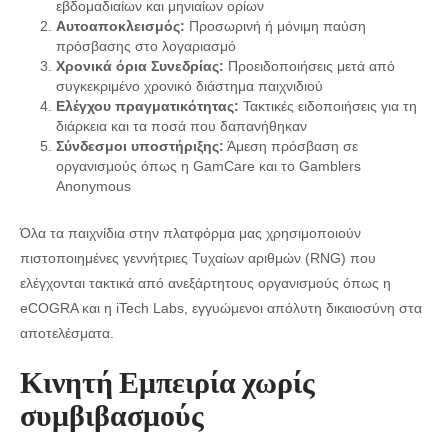
εβδομαδιαίων και μηνιαίων ορίων
Αυτοαποκλεισμός:
Προσωρινή ή μόνιμη παύση
πρόσβασης στο λογαριασμό
Χρονικά όρια Συνεδρίας:
Προειδοποιήσεις μετά από
συγκεκριμένο χρονικό διάστημα παιχνιδιού
Ελέγχου πραγματικότητας:
Τακτικές ειδοποιήσεις για τη
διάρκεια και τα ποσά που δαπανήθηκαν
Σύνδεσμοι υποστήριξης:
Άμεση πρόσβαση σε
οργανισμούς όπως η GamCare και το Gamblers
Anonymous
Όλα τα παιχνίδια στην πλατφόρμα μας χρησιμοποιούν
πιστοποιημένες γεννήτριες Τυχαίων αριθμών (RNG) που
ελέγχονται τακτικά από ανεξάρτητους οργανισμούς όπως η
eCOGRA και η iTech Labs, εγγυώμενοι απόλυτη δικαιοσύνη στα
αποτελέσματα.
Κινητή Εμπειρία χωρίς
συμβιβασμούς