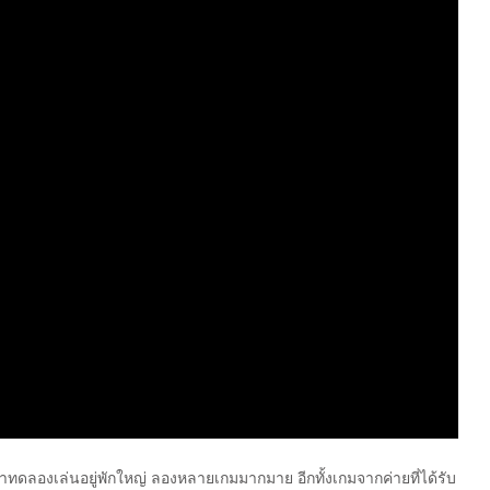
ทดลองเล่นอยู่พักใหญ่ ลองหลายเกมมากมาย อีกทั้งเกมจากค่ายที่ได้รับ