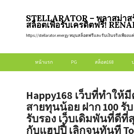
STELLARATOR – พลาสม่าสร้าง
สล็อตเพื่อรับเครดิตฟรี! RE
https://stellarator.energy หมุนสล็อตฟรีและรับเงินจริงเพียงแค่
หน้าแรก
PG
สล็อต168
Happy168 เว็บที่ทำให้ม
สายทุนน้อย ฝาก 100 รับ 
รับรอง เว็บเดิมพันที่ดีท
กับแฮปปี้ เลิกจนทันที T