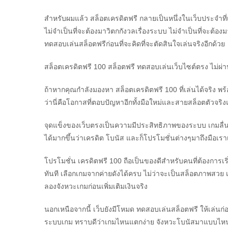
สำหรับผมแล้ว สล็อตเครดิตฟรี กลายเป็นหนึ่งในเว็บประจำที่เ
ไม่จำเป็นที่จะต้องมาวิตกกังวลเรื่องระบบ ไม่จำเป็นที่จะต้อง
ทดสอบเล่นสล็อตฟรีก่อนที่จะคิดที่จะตัดสินใจเล่นจริงอีกด้วย
สล็อตเครดิตฟรี 100 สล็อตฟรี ทดสอบเล่นเว็บไซต์ตรง ไม่ผ่า
ถ้าหากคุณกำลังมองหา สล็อตเครดิตฟรี 100 ที่เล่นได้จริง พ
ว่านี่คือโอกาสที่ตอบปัญหาอีกทั้งมือใหม่และสายสล็อตตัวจริ
จุดแข็งของเว็บตรงเป็นความมีประสิทธิภาพของระบบ เกมลื่น ไ
ได้มากขึ้นว่าเครดิต โบนัส และก็โปรโมชั่นต่างๆมาถึงมือเรา
โปรโมชั่น เครดิตฟรี 100 ถือเป็นของดีสำหรับคนที่ต้องการเ
ทันที เลือกเกมจากค่ายดังได้ครบ ไม่ว่าจะเป็นสล็อตภาพสวย เอ
ลองจังหวะเกมก่อนเพิ่มเติมเงินจริง
นอกเหนือจากนี้ เว็บยังมีโหมด ทดสอบเล่นสล็อตฟรี ให้เล่นก่อน
ระบบเกม ทราบดีว่าเกมไหนแตกง่าย จังหวะโบนัสมาแบบไหน และก