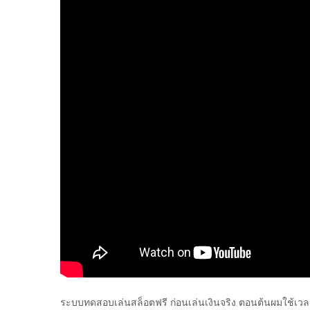
ระบบทดสอบเล่นสล็อตฟรี ก่อนเล่นเงินจริง ตอนต้นผมใช้เวลา