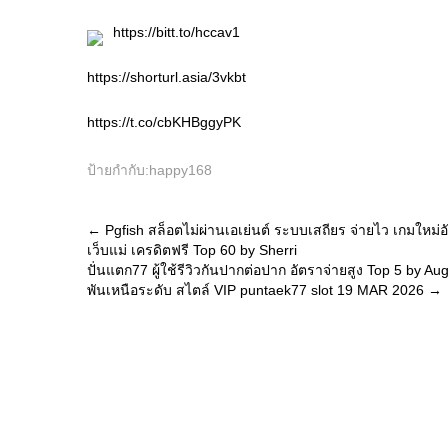
https://bitt.to/hccav1
https://shorturl.asia/3vkbt
https://t.co/cbKHBggyPK
ป้ายกำกับ:
happy168
Post
←
Pgfish สล็อตไม่ผ่านเอเย่นต์ ระบบเสถียร จ่ายไว เกมใหม่อ
เว็บแม่ เครดิตฟรี Top 60 by Sherri
navigation
ปั่นแตก77 ผู้ใช้รีวิวกันปากต่อปาก อัตราจ่ายสูง Top 5 by 
พันเหนือระดับ สไตล์ VIP puntaek77 slot 19 MAR 2026
→