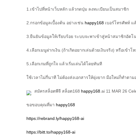
1.เข้าไปที่หน้าเว็บหลัก แล้วกดปุ่ม ลงทะเบียนเป็นสมาชิก
2.กรอกข้อมูลเบื้องต้น อย่างเช่น
happy168
เบอร์โทรศัพท์ แล้
3.ยืนยันข้อมูลให้เรียบร้อย ระบบจะพาเข้าสู่หน้าสมาชิกอัตโน
4.เลือกเมนูฝากเงิน (ถ้าเกิดอยากเล่นด้วยเงินจริง) หรือเข้า
5.เลือกเกมที่ถูกใจ แล้วเริ่มเล่นได้โดยทันที
ใช้เวลาไม่กี่นาที ไม่ต้องส่งเอกสารให้ยุ่งยาก มือใหม่ก็ทำต
สมัครสล็อตพีจี สล็อต168
happy168
.ai 11 MAR 26 Cel
ขอขอบคุณที่มา
happy168
https://rebrand.ly/happy168-ai
https://bitt.to/happy168-ai