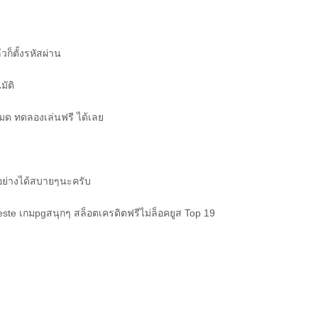
วก็ตั้งรหัสผ่าน
มัติ
โหมด ทดลองเล่นฟรี ได้เลย
ามอย่างได้สบายๆนะครับ
este เกมpgสนุกๆ สล็อตเครดิตฟรีไม่ล็อคยูส Top 19