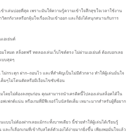
ข้าเล่นบ่อยที่สุด เพราะมันให้ความรู้ความเข้าใจสึกสุขใจเวลาใช้งาน
มาวิตกกังวลหรือกลุ้มใจเรื่องเงินเข้าออก และก็ยังได้สนุกสนานกับการ
นเอเย่นต์
ร้อมโหมด สล็อตฟรี ทดลองเล่นเว็บไซต์ตรง ไม่ผ่านเอเย่นต์ ต้องบอกเลย
งแบบสุดๆ
ม่กระตุก ฝาก–ถอนไว และที่สำคัญเป็นไม่มีตัวกลาง ทำให้ผู้เล่นมั่นใจ
เต็มๆไม่โดนตัดหรือมีเงื่อนไขซับซ้อน
ริ่มโดยไม่ต้องลงทุนก่อน คุณสามารถนำเครดิตนี้ไปลองเล่นสล็อตได้ใน
ฟเฟกต์แน่น หรือเกมที่มีฟีเจอร์โบนัสจัดเต็ม เหมาะมากสำหรับผู้ที่อยาก
แบบไม่ต้องฝากเลยแม้กระทั้งบาทเดียว นี้ช่วยทำให้ผู้เล่นได้เรียนรู้
็เลือกเกมที่เข้ากับสไตล์ตัวเองได้ง่ายมากยิ่งขึ้น เพียงพอมั่นใจแล้ว