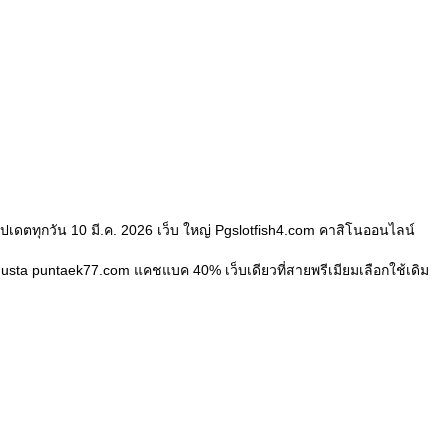
ัปเดตทุกวัน 10 มี.ค. 2026 เว็บ ใหญ่ Pgslotfish4.com คาสิโนออนไลน์
Augusta puntaek77.com แคชแบค 40% เว็บเดียวที่สายพรีเมียมเลือกใช้เดิม