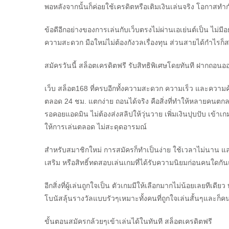
พอหลังจากนั้นก็ค่อยใช้เครดิตหรือเติมเงินเล่นจริง โอกาสทำกำ
ข้อดีอีกอย่างของการเล่นกับเว็บตรงไม่ผ่านเอเย่นต์เป็น ไม
ความสะดวก มือใหม่ไม่ต้องกังวลเรื่องทุน ส่วนสายได้กำไรก็
สมัครวันนี้ สล็อตเครดิตฟรี รับสิทธิพิเศษโดยทันที ฝากถอน
เว็บ สล็อต168 ที่ครบอีกทั้งความสะดวก ความเร็ว และความคุ
ตลอด 24 ชม. แตกง่าย ถอนได้จริง คือสิ่งที่ทำให้หลายคนตกล
รอคอยแอดมิน ไม่ต้องส่งสลิปให้วุ่นวาย เพิ่มเงินปุบปับ เข้าเ
ให้การเล่นตลอด ไม่สะดุดอารมณ์
สำหรับสมาชิกใหม่ การสมัครก็ทำเป็นง่าย ใช้เวลาไม่นาน และ
เสริม หรือสิทธิ์ทดสอบเล่นเกมที่ได้รับความนิยมก่อนคนใดกัน
อีกสิ่งที่ผู้เล่นถูกใจเป็น ตัวเกมมีให้เลือกมากไม่น้อยเลยทีเดี
โบนัสลุ้นรางวัลแบบรัวๆเหมาะทั้งคนที่ถูกใจเล่นสั้นๆและก็คน
ขั้นตอนสมัครกล้วยๆเข้าเล่นได้ในทันที สล็อตเครดิตฟรี