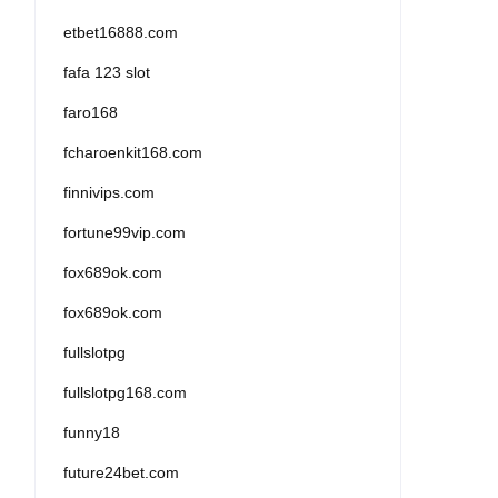
etbet16888.com
fafa 123 slot
faro168
fcharoenkit168.com
finnivips.com
fortune99vip.com
fox689ok.com
fox689ok.com
fullslotpg
fullslotpg168.com
funny18
future24bet.com