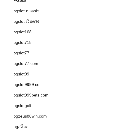
PGSlot
pgslot ทางเข้า
pgslot เว็บตรง
pgslot168
pgslot718
pgslot77
pgslot77.com
pgslot99
pgslot9999.co
pgslot999bets.com
pgslotgolf
pgzeus88win.com
pgสล็อต