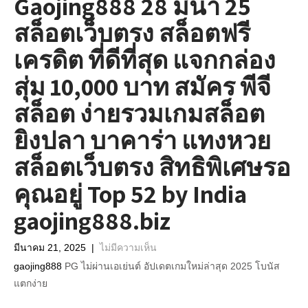
Gaojing888 28 มีนา 25
สล็อตเว็บตรง สล็อตฟรี
เครดิต ที่ดีที่สุด แจกกล่อง
สุ่ม 10,000 บาท สมัคร พีจี
สล็อต ง่ายรวมเกมสล็อต
ยิงปลา บาคาร่า แทงหวย
สล็อตเว็บตรง สิทธิพิเศษรอ
คุณอยู่ Top 52 by India
gaojing888.biz
มีนาคม 21, 2025
|
ไม่มีความเห็น
gaojing888
PG ไม่ผ่านเอเย่นต์ อัปเดตเกมใหม่ล่าสุด 2025 โบนัส
แตกง่าย