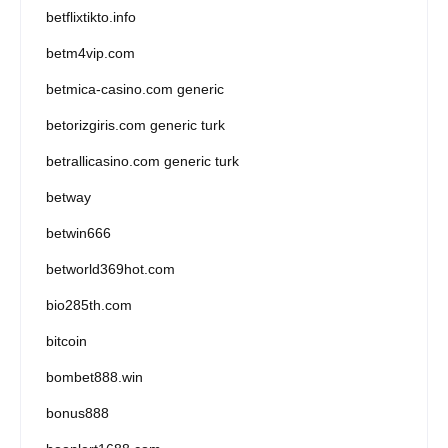
betflixtikto.info
betm4vip.com
betmica-casino.com generic
betorizgiris.com generic turk
betrallicasino.com generic turk
betway
betwin666
betworld369hot.com
bio285th.com
bitcoin
bombet888.win
bonus888