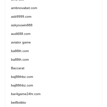
ambnovabet.com
asb9999.com
askyouwin888
audi688.com
aviator game
ba88th.com
ba88th.com
Baccarat
baj88thbz.com
baj88thbz.com
bar4game24hr.com
betflixtikto