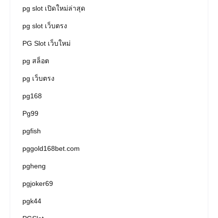
pg slot เปิดใหม่ล่าสุด
pg slot เว็บตรง
PG Slot เว็บใหม่
pg สล็อต
pg เว็บตรง
pg168
Pg99
pgfish
pggold168bet.com
pgheng
pgjoker69
pgk44