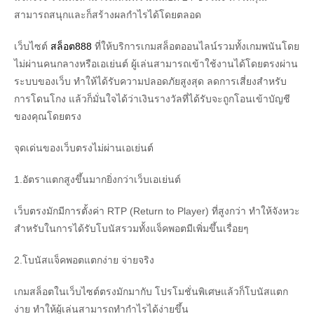
สามารถสนุกและก็สร้างผลกำไรได้โดยตลอด
เว็บไซต์
สล็อต888
ที่ให้บริการเกมสล็อตออนไลน์รวมทั้งเกมพนันโดย
ไม่ผ่านคนกลางหรือเอเย่นต์ ผู้เล่นสามารถเข้าใช้งานได้โดยตรงผ่าน
ระบบของเว็บ ทำให้ได้รับความปลอดภัยสูงสุด ลดการเสี่ยงสำหรับ
การโดนโกง แล้วก็มั่นใจได้ว่าเงินรางวัลที่ได้รับจะถูกโอนเข้าบัญชี
ของคุณโดยตรง
จุดเด่นของเว็บตรงไม่ผ่านเอเย่นต์
1.อัตราแตกสูงขึ้นมากยิ่งกว่าเว็บเอเย่นต์
เว็บตรงมักมีการตั้งค่า RTP (Return to Player) ที่สูงกว่า ทำให้จังหวะ
สำหรับในการได้รับโบนัสรวมทั้งแจ็คพอตมีเพิ่มขึ้นเรื่อยๆ
2.โบนัสแจ็คพอตแตกง่าย จ่ายจริง
เกมสล็อตในเว็บไซต์ตรงมักมากับ โปรโมชั่นพิเศษแล้วก็โบนัสแตก
ง่าย ทำให้ผู้เล่นสามารถทำกำไรได้ง่ายขึ้น