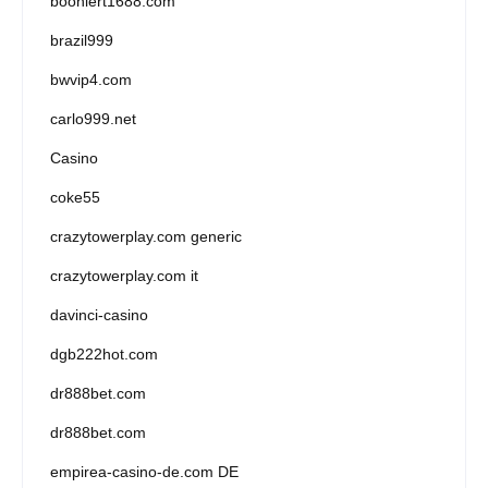
boonlert1688.com
brazil999
bwvip4.com
carlo999.net
Casino
coke55
crazytowerplay.com generic
crazytowerplay.com it
davinci-casino
dgb222hot.com
dr888bet.com
dr888bet.com
empirea-casino-de.com DE