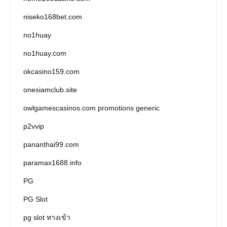
niseko168bet.com
no1huay
no1huay.com
okcasino159.com
onesiamclub.site
owlgamescasinos.com promotions generic
p2vvip
pananthai99.com
paramax1688.info
PG
PG Slot
pg slot ทางเข้า