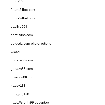
funny18
future24bet.com
future24bet.com
gaojing888
gem99ths.com
getgodz.com pl promotions
Giochi
gobaza88.com
gobaza88.com
gowingo88.com
happy168
hengjing168
https://sretthi99.bet/enter/