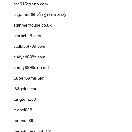
ssc915casino.com
ssgame666 เข้าสู่ระบบ ล่าสุด
stanmerhouse.co.uk
starrich99.com
stellabet789.com
sudyod888s.com
sunny9999club.net
SuperGame Slot
t88golds.com
tangtem168
teenoi888
temmax69
thebutchers.club CZ