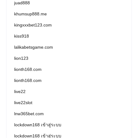
juad888
khumsup888.me
kingxxxbet123.com
kiss918
lalikabetsgame.com
lion123
lionth168.com
lionth168.com
live22
live22slot
lnw365bet.com
lockdown168 เข้าสู่ระบบ
lockdown168 เข้าสู่ระบบ