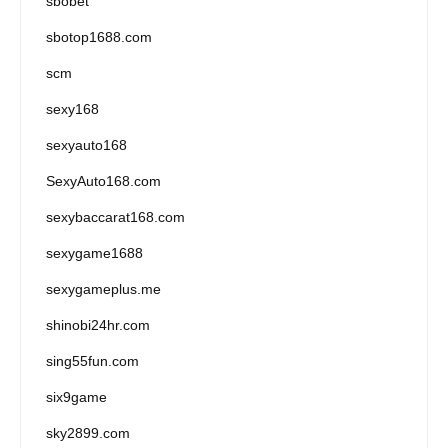
sbobet
sbotop1688.com
scm
sexy168
sexyauto168
SexyAuto168.com
sexybaccarat168.com
sexygame1688
sexygameplus.me
shinobi24hr.com
sing55fun.com
six9game
sky2899.com