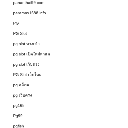
pananthai99.com
paramax1688.info
PG
PG Slot
pg slot ทางเข้า
pg slot เปิดใหม่ล่าสุด
pg slot เว็บตรง
PG Slot เว็บใหม่
pg สล็อต
pg เว็บตรง
pg168
Pg99
pgfish