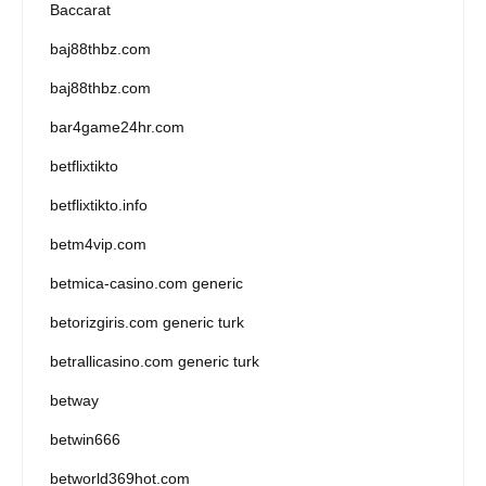
Baccarat
baj88thbz.com
baj88thbz.com
bar4game24hr.com
betflixtikto
betflixtikto.info
betm4vip.com
betmica-casino.com generic
betorizgiris.com generic turk
betrallicasino.com generic turk
betway
betwin666
betworld369hot.com