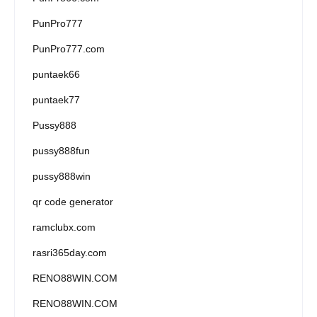
PunPro777
PunPro777.com
puntaek66
puntaek77
Pussy888
pussy888fun
pussy888win
qr code generator
ramclubx.com
rasri365day.com
RENO88WIN.COM
RENO88WIN.COM