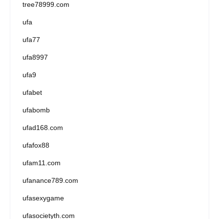
tree78999.com
ufa
ufa77
ufa8997
ufa9
ufabet
ufabomb
ufad168.com
ufafox88
ufam11.com
ufanance789.com
ufasexygame
ufasocietyth.com