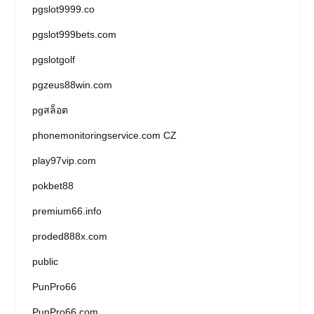
pgslot9999.co
pgslot999bets.com
pgslotgolf
pgzeus88win.com
pgสล็อต
phonemonitoringservice.com CZ
play97vip.com
pokbet88
premium66.info
proded888x.com
public
PunPro66
PunPro66.com