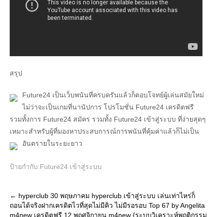
สรุป
Future24 เป็นเว็บพนันที่ครบครันแล้วก็ตอบโจทย์ผู้เล่นสมัยใหม่
ไม่ว่าจะเป็นเกมที่นานัปการ โปรโมชั่น Future24 เครดิตฟรี
รวมทั้งการ Future24 สมัคร รวมทั้ง Future24 เข้าสู่ระบบ ที่ง่ายสุดๆ
เหมาะสำหรับผู้ที่มองหาประสบการณ์การพนันที่คุ้มค่าแล้วก็ไม่เป็น
อันตรายในระยะยาว
ป้ายกำกับ:
Future24 เข้าสู่ระบบ
Post
←
hyperclub 30 พฤษภาคม hyperclub เข้าสู่ระบบ เล่นเท่าไหร่ก็
ถอนได้จริงฝากเครดิตไวที่สุดไม่มีคิว ไม่มีรอรอบ Top 67 by Angelita
navigation
m4new เครดิตฟรี 12 พฤศจิกายน m4new {ระบบวิเคราะห์พฤติกรรม