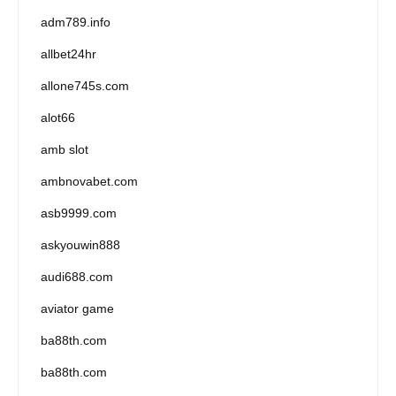
adm789.info
allbet24hr
allone745s.com
alot66
amb slot
ambnovabet.com
asb9999.com
askyouwin888
audi688.com
aviator game
ba88th.com
ba88th.com