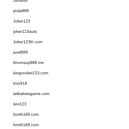
Jinda55
jinda888
Joker123
joker123auto
Joker123th.com
juad888
khumsup888.me
kingxxxbet123.com
kiss918
lalikabetsgame.com
lion123
lionth168.com
lionth168.com