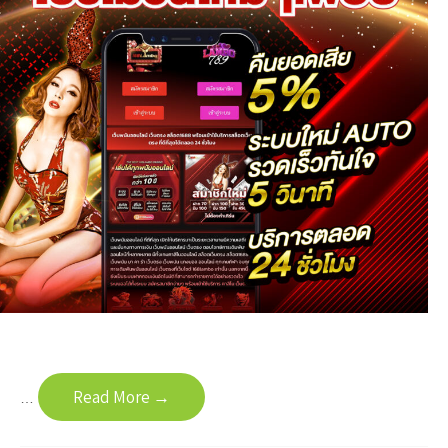
Read More →
…