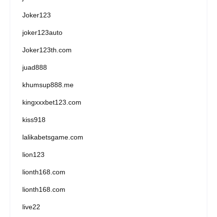
Joker123
joker123auto
Joker123th.com
juad888
khumsup888.me
kingxxxbet123.com
kiss918
lalikabetsgame.com
lion123
lionth168.com
lionth168.com
live22