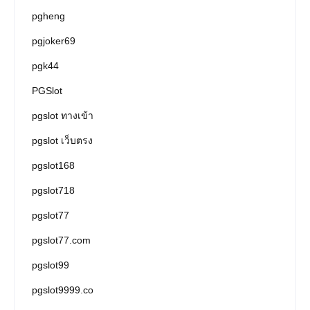
pgheng
pgjoker69
pgk44
PGSlot
pgslot ทางเข้า
pgslot เว็บตรง
pgslot168
pgslot718
pgslot77
pgslot77.com
pgslot99
pgslot9999.co