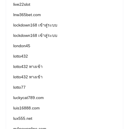
live22slot
lnw365bet.com
lockdown168 เข้าสู่ระบบ
lockdown168 เข้าสู่ระบบ
london45
lotto432
lotto432 ทางเข้า
lotto432 ทางเข้า
lotto77
luckycat789.com
luis16888.com
lux555.net
m4newonline.com