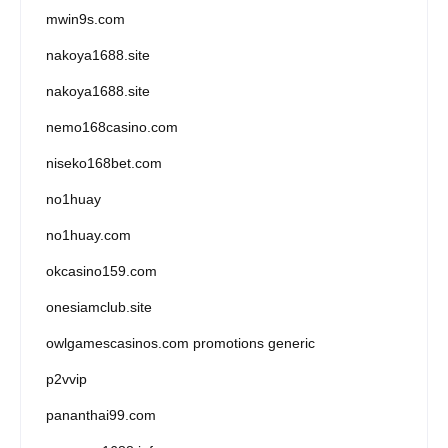
mwin9s.com
nakoya1688.site
nakoya1688.site
nemo168casino.com
niseko168bet.com
no1huay
no1huay.com
okcasino159.com
onesiamclub.site
owlgamescasinos.com promotions generic
p2vvip
pananthai99.com