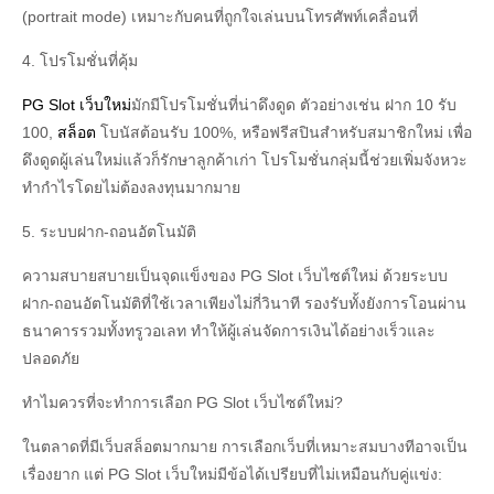
(portrait mode) เหมาะกับคนที่ถูกใจเล่นบนโทรศัพท์เคลื่อนที่
4. โปรโมชั่นที่คุ้ม
PG Slot เว็บใหม่
มักมีโปรโมชั่นที่น่าดึงดูด ตัวอย่างเช่น ฝาก 10 รับ
100,
สล็อต
โบนัสต้อนรับ 100%, หรือฟรีสปินสำหรับสมาชิกใหม่ เพื่อ
ดึงดูดผู้เล่นใหม่แล้วก็รักษาลูกค้าเก่า โปรโมชั่นกลุ่มนี้ช่วยเพิ่มจังหวะ
ทำกำไรโดยไม่ต้องลงทุนมากมาย
5. ระบบฝาก-ถอนอัตโนมัติ
ความสบายสบายเป็นจุดแข็งของ PG Slot เว็บไซต์ใหม่ ด้วยระบบ
ฝาก-ถอนอัตโนมัติที่ใช้เวลาเพียงไม่กี่วินาที รองรับทั้งยังการโอนผ่าน
ธนาคารรวมทั้งทรูวอเลท ทำให้ผู้เล่นจัดการเงินได้อย่างเร็วและ
ปลอดภัย
ทำไมควรที่จะทำการเลือก PG Slot เว็บไซต์ใหม่?
ในตลาดที่มีเว็บสล็อตมากมาย การเลือกเว็บที่เหมาะสมบางทีอาจเป็น
เรื่องยาก แต่ PG Slot เว็บใหม่มีข้อได้เปรียบที่ไม่เหมือนกับคู่แข่ง: