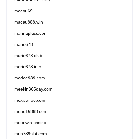
macau69
macau888.win
marinapluss.com
mario678
mario678.club
mario678.info
medee989.com
meekin365day.com
mexicanoo.com
mono16888.com
moonwin-casino
mun789slot.com