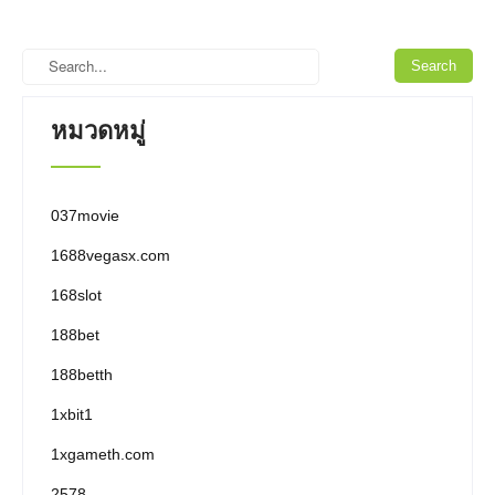
หมวดหมู่
037movie
1688vegasx.com
168slot
188bet
188betth
1xbit1
1xgameth.com
2578