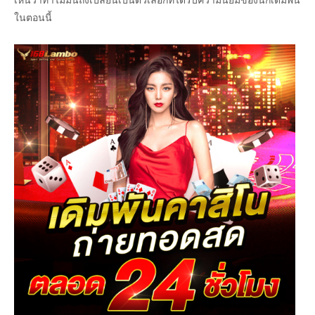
เห็นว่าทำไมมันถึงเปลี่ยนเป็นตัวเลือกที่ได้รับความนิยมของนักเดิมพัน
ในตอนนี้