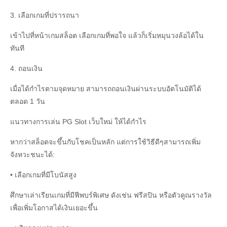
3. เลือกเกมที่ปรารถนา
เข้าไปที่หน้าเกมสล็อต เลือกเกมที่พอใจ แล้วก็เริ่มหมุนวงล้อได้ใน
ทันที
4. ถอนเงิน
เมื่อได้กำไรตามจุดหมาย สามารถถอนเงินผ่านระบบอัตโนมัติได้
ตลอด 1 วัน
แนวทางการเล่น PG Slot เว็บใหม่ ให้ได้กำไร
หากว่าสล็อตจะขึ้นกับโชคเป็นหลัก แต่การใช้วิธีดีๆสามารถเพิ่ม
จังหวะชนะได้:
• เลือกเกมที่มีโบนัสสูง
ศึกษาเล่าเรียนเกมที่มีฟีพบร์พิเศษ ดังเช่น ฟรีสปิน หรือตัวคูณรางวัล
เพื่อเพิ่มโอกาสได้เงินเยอะขึ้น