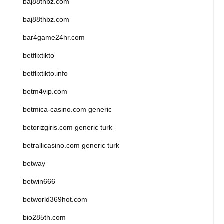
baj88thbz.com
baj88thbz.com
bar4game24hr.com
betflixtikto
betflixtikto.info
betm4vip.com
betmica-casino.com generic
betorizgiris.com generic turk
betrallicasino.com generic turk
betway
betwin666
betworld369hot.com
bio285th.com