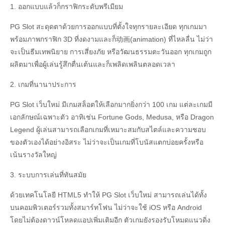
1. ออกแบบแล้วก็กราฟิกระดับพรีเมียม
PG Slot สะดุดตาด้วยการออกแบบที่ตั้งใจทุกรายละเอียด ทุกเกมมา
พร้อมภาพกราฟิก 3D ที่งดงามและก็动画(animation) ที่ไหลลื่น ไม่ว่า
จะเป็นธีมเทพนิยาย การเสี่ยงภัย หรือวัฒนธรรมตะวันออก ทุกเกมถูก
ผลิตมาเพื่อผู้เล่นรู้สึกตื่นเต้นและก็เพลิดเพลินตลอดเวลา
2. เกมที่นานาประการ
PG Slot เว็บใหม่ มีเกมสล็อตให้เลือกมากยิ่งกว่า 100 เกม แต่ละเกมมี
เอกลักษณ์เฉพาะตัว อาทิเช่น Fortune Gods, Medusa, หรือ Dragon
Legend ผู้เล่นสามารถเลือกเกมที่เหมาะสมกับสไตล์และความชอบ
ของตัวเองได้อย่างอิสระ ไม่ว่าจะเป็นเกมที่โบนัสแตกบ่อยครั้งหรือ
เน้นรางวัลใหญ่
3. ระบบการเล่นที่ทันสมัย
ด้วยเทคโนโลยี HTML5 ทำให้ PG Slot เว็บใหม่ สามารถเล่นได้ทั้ง
บนคอมพิวเตอร์รวมทั้งสมาร์ทโฟน ไม่ว่าจะใช้ iOS หรือ Android
โดยไม่ต้องดาวน์โหลดแอปเพิ่มเติมอีก ตัวเกมยังรองรับโหมดแนวดิ่ง