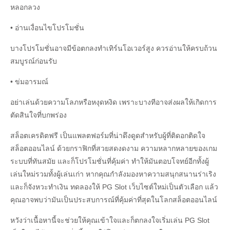
หลอกลวง
• อ่านเงื่อนไขโปรโมชั่น
บางโปรโมชั่นอาจมีข้อตกลงทำเทิร์นโอเวอร์สูง ควรอ่านให้ครบถ้วน
สมบูรณ์ก่อนรับ
• ข่มอารมณ์
อย่าเล่นด้วยความโลภหรือหงุดหงิด เพราะบางทีอาจส่งผลให้เกิดการ
ตัดสินใจที่บกพร่อง
สล็อตเครดิตฟรี เป็นแพลตฟอร์มที่น่าดึงดูดสำหรับผู้ที่ติดอกติดใจ
สล็อตออนไลน์ ด้วยกราฟิกที่สวยสดงดงาม ความหลากหลายของเกม
ระบบที่ทันสมัย และก็โปรโมชั่นที่คุ้มค่า ทำให้มันตอบโจทย์อีกทั้งผู้
เล่นใหม่รวมทั้งผู้เล่นเก่า หากคุณกำลังมองหาความสนุกสนานร่าเริง
และก็จังหวะทำเงิน ทดลองให้ PG Slot เว็บไซต์ใหม่เป็นตัวเลือก แล้ว
คุณอาจพบว่ามันเป็นประสบการณ์ที่คุ้มค่าที่สุดในโลกสล็อตออนไลน์
หวังว่าเนื้อหานี้จะช่วยให้คุณเข้าใจและก็ตกลงใจเริ่มเล่น PG Slot