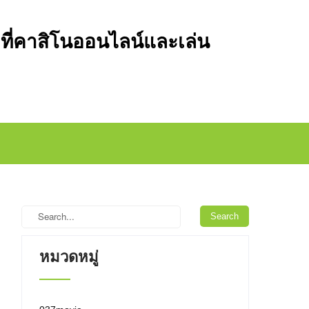
ี่คาสิโนออนไลน์และเล่น
หมวดหมู่