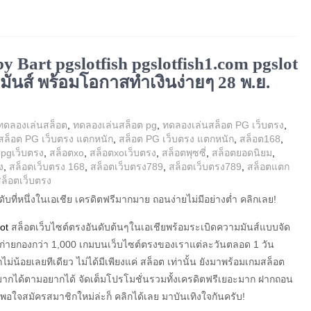
by Bart pgslotfish pgslotfish1.com pgslot
ดมันส์ พร้อมโอกาสทำเงินง่ายๆ 28 พ.ย.
ทดลองเล่นสล็อต
,
ทดลองเล่นสล็อต pg
,
ทดลองเล่นสล็อต PG เว็บตรง
,
สล็อต PG เว็บตรง แตกหนัก
,
สล็อต PG เว็บตรง แตกหนัก
,
สล็อต168
,
ตpgเว็บตรง
,
สล็อตxo
,
สล็อตxoเว็บตรง
,
สล็อตพุซซี่
,
สล็อตยอดนิยม
,
ง
,
สล็อตเว็บตรง 168
,
สล็อตเว็บตรง789
,
สล็อตเว็บตรง789
,
สล็อตแตก
สล็อตเว็บตรง
บที่หนึ่งในเอเชีย เครดิตฟรีมากมาย ถอนง่ายไม่มีอย่างต่ำ คลิกเลย!
ot
สล็อตเว็บไซต์ตรงอันดับต้นๆในเอเชียพร้อมระเบิดความมันส์แบบจัด
ยก่ายกองกว่า 1,000 เกมบนเว็บไซต์ตรงของเราแต่ละวันตลอด 1 วัน
น้อยเลยทีเดียว ไม่ได้มีเพียงแค่ สล็อต เท่านั้น ยังมาพร้อมเกมสล็อต
ตมากได้ตามอยากได้ จัดเต็มโปรโมชั่นรวมทั้งเครดิตฟรีเยอะมาก ฝากถอน
้าพอใจสมัครสมาชิกใหม่ล่ะก็ คลิกได้เลย มาบันเทิงใจกันครับ!