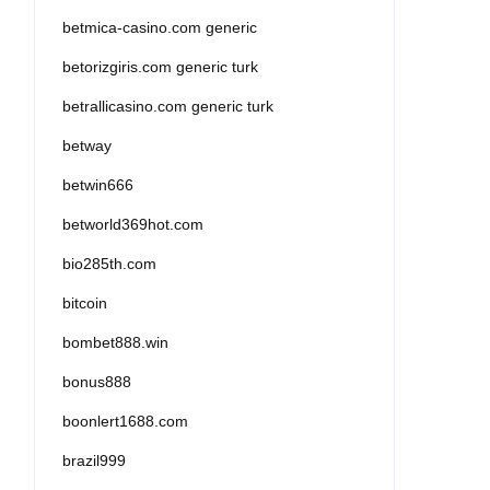
betmica-casino.com generic
betorizgiris.com generic turk
betrallicasino.com generic turk
betway
betwin666
betworld369hot.com
bio285th.com
bitcoin
bombet888.win
bonus888
boonlert1688.com
brazil999