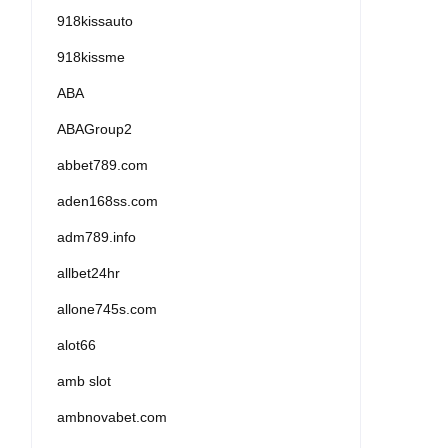
918kissauto
918kissme
ABA
ABAGroup2
abbet789.com
aden168ss.com
adm789.info
allbet24hr
allone745s.com
alot66
amb slot
ambnovabet.com