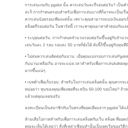
การเล่นเกมกับ pgslot นั้น ควรเล่นวันละกี่รอบต่อวัน? เป็นค
ล่ะก็ การกำหนดรอบสำหรับเพื่อการเล่นบางทีก็อาจจะเป็นเรื่อ
ควรเล่นน้อยรอบเพียงแค่นั้น เพราะคุณสามารถแบ่งเงินออกเป็นส
สล็อตกี่รอบต่อวัน ในพาร์ทนี้ เราจะพาคุณมาหาคำตอบกันเล
• ระบุทุนต่อวัน: การกำหนดจำนวนรอบต่อวันขึ้นอยู่กับจำน
เล่นวันละ 2 รอบ รอบละ 50 บาทก็ยังได้ ดังนี้ก็ขึ้นอยู่กับทุน
• ไม่สมควรเล่นติดต่อกันนาน: เมื่อคุณแบ่งรอบการเล่นPgslotได
กันนานเหลือเกิน อาจจะแบ่งเวลาสำหรับเพื่อการเล่นfullslotpg
มากขึ้นแน่ๆ
• เบทต่ำเพื่อเก็บรอบ: สำหรับในการเล่นสล็อตนั้น คุณควรจะสป
หน่อยว่า ทุนของคุณเพียงพอที่จะสปิน 50-100 รอบไหม? ถ้าหา
แล้วแต่คุณเลยขอรับ
ลงทะเบียนเป็นสมาชิกกับเว็บตรงที่ยอดเยี่ยมจาก pgslot ได้แล้ว
ห้ามเสียโอกาสสำหรับเพื่อการเล่นสล็อตกับเว็บ สล็อต ที่ยอดเย
คุณจะเห็นได้เลยว่า สิ่งที่เหล่าเซียนทำนั้นเป็นจุดเริ่มของว