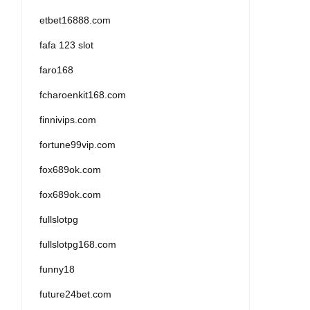
etbet16888.com
fafa 123 slot
faro168
fcharoenkit168.com
finnivips.com
fortune99vip.com
fox689ok.com
fox689ok.com
fullslotpg
fullslotpg168.com
funny18
future24bet.com