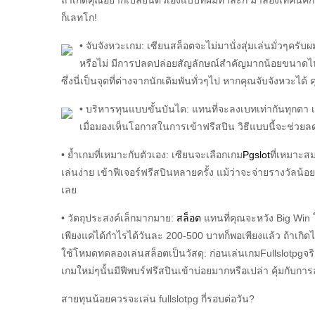
ถ้าเกิดคุณอยากเปลี่ยนตัวเองแบบที่ผมทำล่ะก็ มาลองเทคนิค
ก็เลทโก!
• จับจังหวะเกม: เซียนสล็อตจะไม่มานั่งสุ่มเล่นมั่วๆคร
หรือไม่ มีการปลดปล่อยสัญลักษณ์สำคัญมากน้อยขนาดไหน 
ซึ่งนี่เป็นจุดที่ต่างจากนักเดิมพันทั่วๆไป หากคุณจับจังหวะได้ 
• บริหารทุนแบบขั้นบันได: แทนที่จะลงเบทเท่ากันทุกตา
เมื่อมองเห็นโอกาสในการเข้าฟรีสปิน วิธีแบบนี้จะช่วยลด
• ย้ำเกมที่เหมาะกับตัวเอง: เซียนจะเลือกเกม
Pgslot
ที่เหมาะสม
เล่นง่าย เข้าฟีเจอร์ฟรีสปินหลายครั้ง แม้ว่าจะจ่ายรางวัลน้
เลย
• วัตถุประสงค์เล็กมากมาย:
สล็อต
แทนที่คุณจะหวัง Big Win
เพียงแค่ได้กำไรได้วันละ 200-500 บาทก็พอเพียงแล้ว ถ้าเ
ใช้โหมดทดลองเล่นสล็อตเป็นวัสดุ: ก่อนเล่นเกมFullslotpgจ
เกมใหม่ๆนั้นมีฟีพบร์ฟรีสปินเข้าบ่อยมากหรือเปล่า คุ้มกับกา
สายทุนน้อยควรจะเล่น fullslotpg กี่รอบต่อวัน?