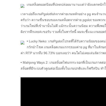
เกมสล็อตยอดนิยมที่ปลดปล่อยมานานแต่ว่ายังแตกหนักในป
เวลาเอ่ยถึงเกมPgslotfishจากค่ายเกมหลักอย่าง pg คนจำนวนไม
ครับว่า ความชื่นชอบของเกมสล็อตจากค่าย pgslot ของพวกเราน
ว่าเกมใหม่ที่เข้ามานั้นไม่ดี แม้กระนั้นความนิยม ความพึงพ
ฝังรากลึกเลยล่ะขอรับ รวมทั้งในพาร์ทนี้ ผมจะชี้แนะเกมยอดนิ
• Lucky Neko: เกมPgslotโปรดที่ได้รับความนิยมของคนอ
กวักนำโชค เกมสล็อตเกมแรกๆของค่าย pg ที่มาในลักษณ
ค่า RTP มากถึง 96.73% บอกเลยว่า คนใดไม่เคยเล่นจัดว่
• Mahjong Ways 2: เกมสล็อตไพ่นกกระจอกที่เป็นเกมภาคต่อน
สล็อตที่มีระบบตัวคูณต่อเนื่องทั้งในเกมปกติและก็ฟรีสปิน 