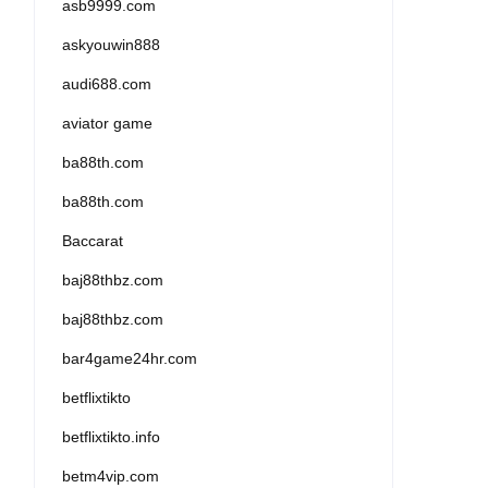
asb9999.com
askyouwin888
audi688.com
aviator game
ba88th.com
ba88th.com
Baccarat
baj88thbz.com
baj88thbz.com
bar4game24hr.com
betflixtikto
betflixtikto.info
betm4vip.com