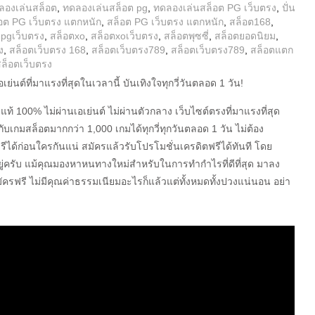
ลองเล่นสล็อต
,
ทดลองเล่นสล็อต pg
,
ทดลองเล่นสล็อต PG เว็บตรง
,
ปั่น
อต PG เว็บตรง แตกหนัก
,
สล็อต PG เว็บตรง แตกหนัก
,
สล็อต168
,
ตpgเว็บตรง
,
สล็อตxo
,
สล็อตxoเว็บตรง
,
สล็อตพุซซี่
,
สล็อตยอดนิยม
,
ง
,
สล็อตเว็บตรง 168
,
สล็อตเว็บตรง789
,
สล็อตเว็บตรง789
,
สล็อตแตก
สล็อตเว็บตรง
่นต์ที่มาแรงที่สุดในเวลานี้ บันเทิงใจทุกวี่วันตลอด 1 วัน!
แท้ 100% ไม่ผ่านเอเย่นต์ ไม่ผ่านตัวกลาง เว็บไซต์ตรงที่มาแรงที่สุด
บเกมสล็อตมากกว่า 1,000 เกมได้ทุกวี่ทุกวันตลอด 1 วัน ไม่ต้อง
รีได้ก่อนใครกันแน่ สมัครแล้วรับโปรโมชั่นเครดิตฟรีได้ทันที โดย
ยู่ครับ แม้คุณมองหาหนทางใหม่สำหรับในการทำกำไรที่ดีที่สุด มาลง
มัครฟรี ไม่มีคุณค่าธรรมเนียมอะไรก็แล้วแต่ทั้งหมดทั้งปวงแน่นอน อย่า