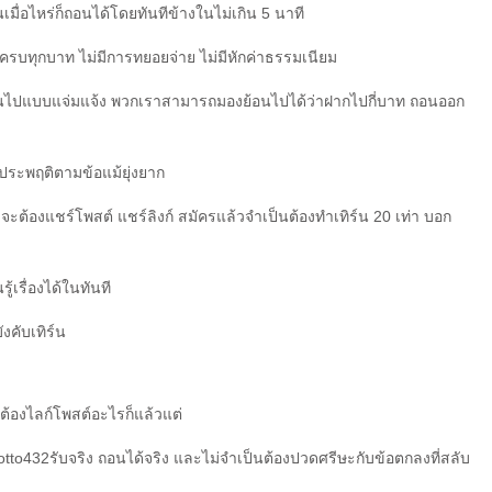
ื่อไหร่ก็ถอนได้โดยทันทีข้างในไม่เกิน 5 นาที
ครบทุกบาท ไม่มีการทยอยจ่าย ไม่มีหักค่าธรรมเนียม
ย้อนไปแบบแจ่มแจ้ง พวกเราสามารถมองย้อนไปได้ว่าฝากไปกี่บาท ถอนออก
องประพฤติตามข้อแม้ยุ่งยาก
จะต้องแชร์โพสต์ แชร์ลิงก์ สมัครแล้วจำเป็นต้องทำเทิร์น 20 เท่า บอก
้เรื่องได้ในทันที
ังคับเทิร์น
ต้องไลก์โพสต์อะไรก็แล้วแต่
lotto432รับจริง ถอนได้จริง และไม่จำเป็นต้องปวดศรีษะกับข้อตกลงที่สลับ