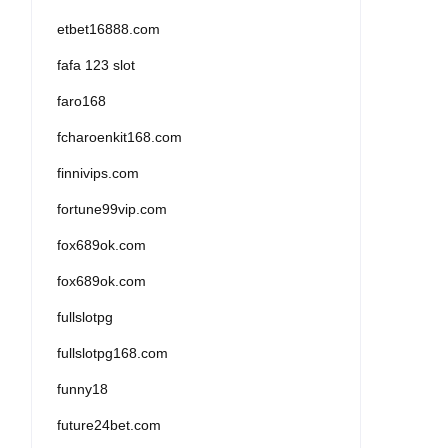
etbet16888.com
fafa 123 slot
faro168
fcharoenkit168.com
finnivips.com
fortune99vip.com
fox689ok.com
fox689ok.com
fullslotpg
fullslotpg168.com
funny18
future24bet.com