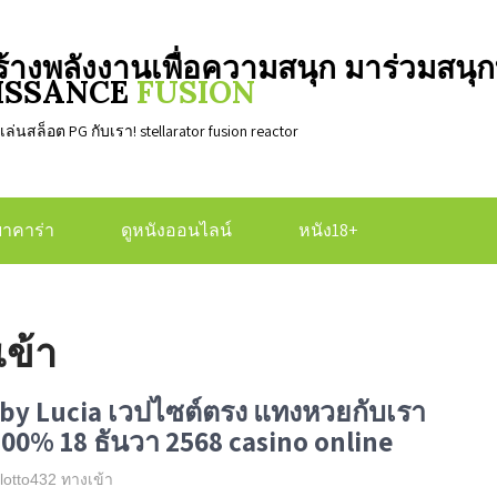
พลังงานเพื่อความสนุก มาร่วมสนุกท
NAISSANCE
FUSION
เล่นสล็อต PG กับเรา! stellarator fusion reactor
บาคาร่า
ดูหนังออนไลน์
หนัง18+
เข้า
27 by Lucia เวปไซต์ตรง แทงหวยกับเรา
ง 100% 18 ธันวา 2568 casino online
lotto432 ทางเข้า