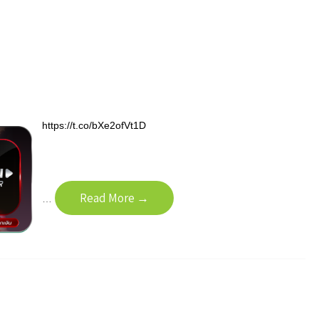
https://t.co/bXe2ofVt1D
Read More →
…