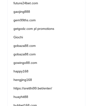
future24bet.com
gaojing888
gem99ths.com
getgodz.com pl promotions
Giochi
gobaza88.com
gobaza88.com
gowingo88.com
happy168
hengjing168
https://sretthi99.bet/enter/
huayhit88
hubbet168.com