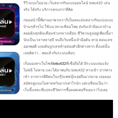
รีวิวแบบไม่อวย เว็บสลากกินแบ่งออนไลน์ lotto432 เล่น
จริง ได้จริง บริการครบกว่าที่คิด
ก่อนหน้านี้ที่ผ่านมาพวกเราก็เป็นคนเล่นสลากกินแบ่งแบบ
บ้านๆทั่วๆไป ใช้แนวทางเขียนโพย ส่งกับเจ้ามือแถวบ้าน
คอยลุ้นทุกต้นเดือนช่วงกลางเดือน ชีวิตวนลูปอยู่เพียงนี้มา
นับเป็นเวลาหลายปี จนถึงวันหนึ่งเจ้ามือดัน หาย ตอนเลข
ออกพอดี แถมดันถูกเลขท้ายสองตัวอีกต่างหาก ตั้งแต่นั้น
เลยคิดว่า…พอแล้วกับระบบเดิมๆ
เริ่มมองหาเว็บไซต์
lotto432
ที่เชื่อถือได้ มีระบบแจ่มแจ้ง
ไม่หนี ไม่หาย และได้มาพบกับ lotto432 ทางเข้า ปากทาง
เข้า จากการที่มีคนในกรุ๊ปเฟซบุ๊กเอ่ยถึงมากมาย เลยลอง
สมัครดูแบบไม่คาดหวังมากเท่าไรนัก แต่เปลี่ยนเป็นว่า
เว็บนี้แหละที่แปลงชีวิตการซื้อลอตเตอรี่ของเราไปเลย