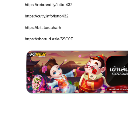
https://rebrand.ly/lotto-432
https://cutly.info/lotto432
https://bitt.to/eaharh
https://shorturl.asia/5SC0F