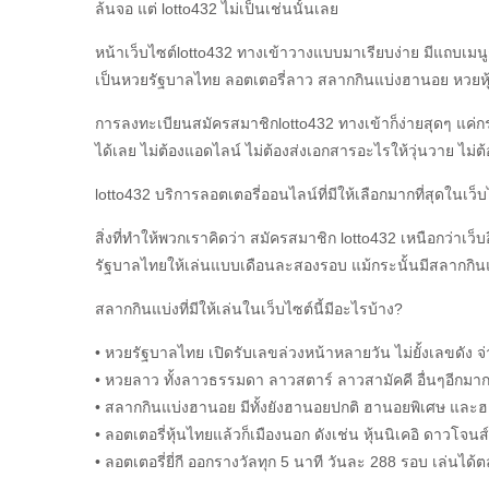
ล้นจอ แต่ lotto432 ไม่เป็นเช่นนั้นเลย
หน้าเว็บไซต์lotto432 ทางเข้าวางแบบมาเรียบง่าย มีแถบเมนูช
เป็นหวยรัฐบาลไทย ลอตเตอรี่ลาว สลากกินแบ่งฮานอย หวยหุ้น ห
การลงทะเบียนสมัครสมาชิกlotto432 ทางเข้าก็ง่ายสุดๆ แค่ก
ได้เลย ไม่ต้องแอดไลน์ ไม่ต้องส่งเอกสารอะไรให้วุ่นวาย ไม่ต
lotto432 บริการลอตเตอรี่ออนไลน์ที่มีให้เลือกมากที่สุดในเว็บ
สิ่งที่ทำให้พวกเราคิดว่า สมัครสมาชิก lotto432 เหนือกว่าเว
รัฐบาลไทยให้เล่นแบบเดือนละสองรอบ แม้กระนั้นมีสลากกินแบ
สลากกินแบ่งที่มีให้เล่นในเว็บไซต์นี้มีอะไรบ้าง?
• หวยรัฐบาลไทย เปิดรับเลขล่วงหน้าหลายวัน ไม่ยั้งเลขดัง จ่
• หวยลาว ทั้งลาวธรรมดา ลาวสตาร์ ลาวสามัคคี อื่นๆอีกมาก
• สลากกินแบ่งฮานอย มีทั้งยังฮานอยปกติ ฮานอยพิเศษ และ
• ลอตเตอรี่หุ้นไทยแล้วก็เมืองนอก ดังเช่น หุ้นนิเคอิ ดาวโจนส์ ฮ
• ลอตเตอรี่ยี่กี ออกรางวัลทุก 5 นาที วันละ 288 รอบ เล่นได้ตล