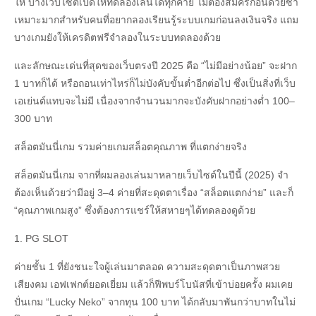
ให้ บางเว็บไซต์เปิดให้ทดลองเล่นได้ทุกค่าย ไม่ต้องสมัครก่อนด้วยซ้ำ
เหมาะมากสำหรับคนที่อยากลองเรียนรู้ระบบเกมก่อนลงเงินจริง แถม
บางเกมยังให้เครดิตฟรีจำลองในระบบทดลองด้วย
และลักษณะเด่นที่สุดของเว็บตรงปี 2025 คือ “ไม่มีอย่างน้อย” จะฝาก
1 บาทก็ได้ หรือถอนเท่าไหร่ก็ไม่บังคับขั้นต่ำอีกต่อไป ซึ่งเป็นสิ่งที่เว็บ
เอเย่นต์แทบจะไม่มี เนื่องจากจำนวนมากจะบังคับฝากอย่างต่ำ 100–
300 บาท
สล็อตมันนี่เกม รวมค่ายเกมสล็อตคุณภาพ ที่แตกง่ายจริง
สล็อตมันนี่เกม จากที่ผมลองเล่นมาหลายเว็บไซต์ในปีนี้ (2025) จำ
ต้องเห็นด้วยว่ามีอยู่ 3–4 ค่ายที่สะดุดตาเรื่อง “สล็อตแตกง่าย” และก็
“คุณภาพเกมสูง” ซึ่งต้องการแชร์ให้สหายๆได้ทดลองดูด้วย
1. PG SLOT
ค่ายชั้น 1 ที่ยังชนะใจผู้เล่นมาตลอด ความสะดุดตาเป็นภาพสวย
เสียงคม เอฟเฟกต์ยอดเยี่ยม แล้วก็ฟีพบร์โบนัสที่เข้าบ่อยครั้ง ผมเคย
ปั่นเกม “Lucky Neko” จากทุน 100 บาท ได้กลับมาพันกว่าบาทในไม่