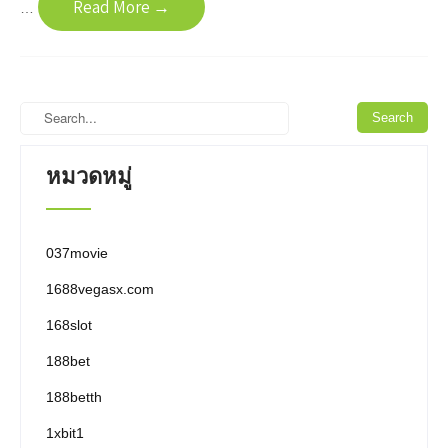
Read More →
…
หมวดหมู่
037movie
1688vegasx.com
168slot
188bet
188betth
1xbit1