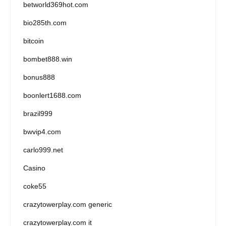
betworld369hot.com
bio285th.com
bitcoin
bombet888.win
bonus888
boonlert1688.com
brazil999
bwvip4.com
carlo999.net
Casino
coke55
crazytowerplay.com generic
crazytowerplay.com it