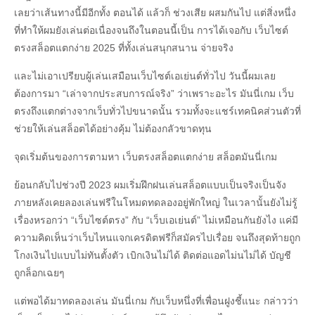
เลยว่าเส้นทางนี้มีอีกทั้ง ตอนได้ แล้วก็ ช่วงเสีย ผสมกันไป แต่สิ่งหนึ่ง
ที่ทำให้ผมยังเล่นต่อเนื่องจนถึงในตอนนี้เป็น การได้เจอกับ เว็บไซต์
ตรงสล็อตแตกง่าย 2025 ที่ทั้งเล่นสนุกสนาน จ่ายจริง
และไม่เอาเปรียบผู้เล่นเสมือนเว็บไซต์เอเย่นต์ทั่วไป วันนี้ผมเลย
ต้องการมา “เล่าจากประสบการณ์จริง” ว่าเพราะอะไร มันนี่เกม เว็บ
ตรงถึงแตกต่างจากเว็บทั่วไปขนาดนั้น รวมทั้งจะแชร์เทคนิคส่วนตัวที่
ช่วยให้เล่นสล็อตได้อย่างคุ้ม ไม่ต้องกลัวขาดทุน
จุดเริ่มต้นของการตามหา เว็บตรงสล็อตแตกง่าย สล็อตมันนี่เกม
ย้อนกลับไปช่วงปี 2023 ผมเริ่มฝึกฝนเล่นสล็อตแบบเป็นจริงเป็นจัง
ภายหลังเคยลองเล่นฟรีในโหมดทดลองอยู่พักใหญ่ ในเวลานั้นยังไม่รู้
เรื่องหรอกว่า “เว็บไซต์ตรง” กับ “เว็บเอเย่นต์” ไม่เหมือนกันยังไง แค่มี
ความคิดเห็นว่าเว็บไหนแจกเครดิตฟรีก็สมัครไปเรื่อย จนถึงสุดท้ายถูก
โกงเงินไปแบบไม่ทันตั้งตัว เบิกเงินไม่ได้ ติดต่อแอดไม่นไม่ได้ บัญชี
ถูกล็อกเฉยๆ
แต่พอได้มาทดลองเล่น มันนี่เกม กับเว็บหนึ่งที่เพื่อนฝูงชี้แนะ กล่าวว่า