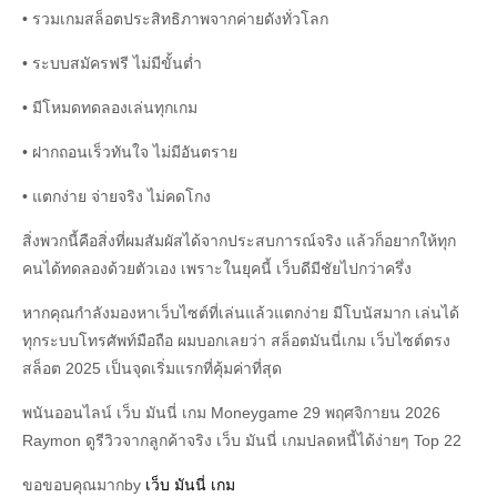
• รวมเกมสล็อตประสิทธิภาพจากค่ายดังทั่วโลก
• ระบบสมัครฟรี ไม่มีขั้นต่ำ
• มีโหมดทดลองเล่นทุกเกม
• ฝากถอนเร็วทันใจ ไม่มีอันตราย
• แตกง่าย จ่ายจริง ไม่คดโกง
สิ่งพวกนี้คือสิ่งที่ผมสัมผัสได้จากประสบการณ์จริง แล้วก็อยากให้ทุก
คนได้ทดลองด้วยตัวเอง เพราะในยุคนี้ เว็บดีมีชัยไปกว่าครึ่ง
หากคุณกำลังมองหาเว็บไซต์ที่เล่นแล้วแตกง่าย มีโบนัสมาก เล่นได้
ทุกระบบโทรศัพท์มือถือ ผมบอกเลยว่า สล็อตมันนี่เกม เว็บไซต์ตรง
สล็อต 2025 เป็นจุดเริ่มแรกที่คุ้มค่าที่สุด
พนันออนไลน์ เว็บ มันนี่ เกม Moneygame 29 พฤศจิกายน 2026
Raymon ดูรีวิวจากลูกค้าจริง เว็บ มันนี่ เกมปลดหนี้ได้ง่ายๆ Top 22
ขอขอบคุณมากby
เว็บ มันนี่ เกม