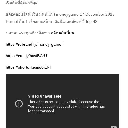
เริ่มต้นที่คุ้มค่าที่สุด
สล็อตออนไลน์ เว็บ มันนี่ เกม moneygame 17 December 2025
Harriet ยืน 1 เรื่องเกมสล็อต มันนี่เกมสมัครฟรี Top 42
ขอขอบพระคุณอ้างอิงจาก
สล็อตมันนี่เกม
https://rebrand.ly/money-gamef
https://cutt.ly/btwfBCrU
https://shorturl.asia/8iLNl