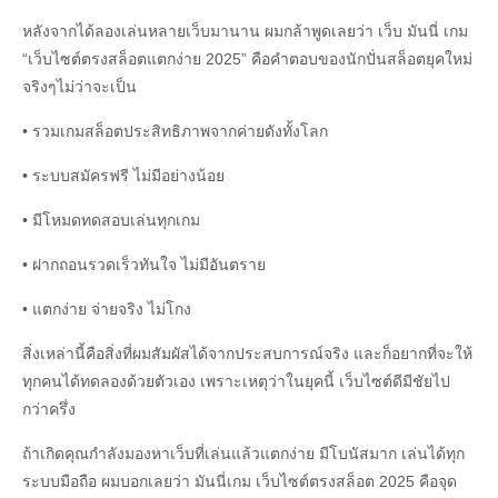
หลังจากได้ลองเล่นหลายเว็บมานาน ผมกล้าพูดเลยว่า เว็บ มันนี่ เกม
“เว็บไซต์ตรงสล็อตแตกง่าย 2025” คือคำตอบของนักปั่นสล็อตยุคใหม่
จริงๆไม่ว่าจะเป็น
• รวมเกมสล็อตประสิทธิภาพจากค่ายดังทั้งโลก
• ระบบสมัครฟรี ไม่มีอย่างน้อย
• มีโหมดทดสอบเล่นทุกเกม
• ฝากถอนรวดเร็วทันใจ ไม่มีอันตราย
• แตกง่าย จ่ายจริง ไม่โกง
สิ่งเหล่านี้คือสิ่งที่ผมสัมผัสได้จากประสบการณ์จริง และก็อยากที่จะให้
ทุกคนได้ทดลองด้วยตัวเอง เพราะเหตุว่าในยุคนี้ เว็บไซต์ดีมีชัยไป
กว่าครึ่ง
ถ้าเกิดคุณกำลังมองหาเว็บที่เล่นแล้วแตกง่าย มีโบนัสมาก เล่นได้ทุก
ระบบมือถือ ผมบอกเลยว่า มันนี่เกม เว็บไซต์ตรงสล็อต 2025 คือจุด