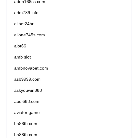
aden168ss.com
adm789.info
allbet24hr
allone745s.com
alot66
amb slot
ambnovabet.com
asb9999.com
askyouwin888
audi688.com
aviator game
ba88th.com
ba88th.com