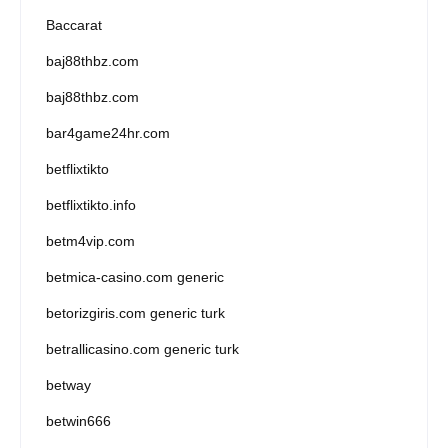
Baccarat
baj88thbz.com
baj88thbz.com
bar4game24hr.com
betflixtikto
betflixtikto.info
betm4vip.com
betmica-casino.com generic
betorizgiris.com generic turk
betrallicasino.com generic turk
betway
betwin666