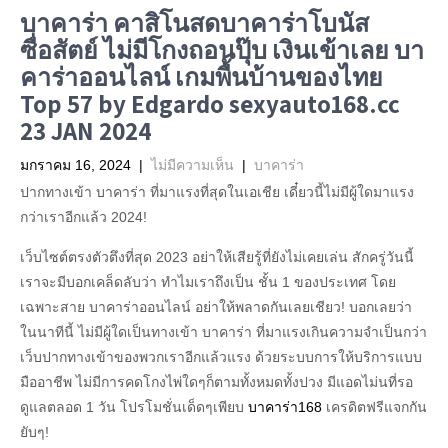
บาคาร่า คาสิโนสดบาคาร่าโบนัส
ซื่อสัตย์ ไม่มีโกงถอนปุ๊บ เงินเข้าเลย บา
คาร่าออนไลน์ เกมพื้นบ้านของไทย
Top 57 by Edgardo sexyauto168.cc
23 JAN 2024
มกราคม 16, 2024
|
ไม่มีความเห็น
|
บาคาร่า
ปากทางเข้า บาคาร่า ที่มาแรงที่สุดในเอเชีย เดี๋ยวนี้ไม่มีผู้ใดมาแรง
กว่าเราอีกแล้ว 2024!
เว็บไซต์ตรงตัวตึงที่สุด 2023 อย่าให้เสียรู้ที่ยังไม่เคยเล่น สักครู่วันนี้
เราจะมีบอกเคล็ดลับว่า ทำไมเราถึงเป็น ชั้น 1 ของประเทศ โดย
เฉพาะสาย บาคาร่าออนไลน์ อย่าให้พลาดกันเลยเชียว! บอกเลยว่า
ในนาทีนี้ ไม่มีผู้ใดเป็นทางเข้า บาคาร่า ที่มาแรงเกินความจำเป็นกว่า
เว็บปากทางเข้าของพวกเราอีกแล้วแรง ด้วยระบบการให้บริการแบบ
มืออาชีพ ไม่มีการคดโกงไพ่ใดๆก็ตามทั้งหมดทั้งปวง มีแอดไม่นที่รอ
ดูแลตลอด 1 วัน โปรโมชั่นเด็ดๆเพียบ
บาคาร่า168
เครดิตฟรีแจกกัน
ยับๆ!