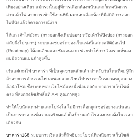
เพียงอย่างเดียว แม้กระนั้นอยู่ที่การเลือกห้องพนันและก็เทคนิคการ
อ่านเค้าไพ่ จากการเข้าใช้งานที่นี่ ผมชอบเลือกห้องที่มีสถิติการออก
ไพ่ที่นิ่งแล้วก็คาดการณ์ง่าย
ได้แก่ เค้าไพ่มังกร (การออกฝั่งเดิมบ่อยๆ) หรือเค้าไพ่ปิงปอง (การออก
สลับฝั่งไปๆมาๆ) ระบบแดชบอร์ดของเว็บแห่งนี้แสดงสถิติย้อนไป
(Roadmap) ได้ละเอียดและชัดเจนมาก ช่วยทำให้การวิเคราะห์ของ
ผมมีความแม่นยำสูงขึ้น
เว้นแต่เกมไพ่ บาคาร่า ที่เป็นจุดขายหลักแล้ว สำหรับวันไหนที่ผมรู้สึก
ล้าจากการคำนวณไพ่ ผมชอบแวะเวียนไปบรรเทาในหมวดหมู่เกมวง
ล้อนำโชค ซึ่งระบบของเว็บไซต์แห่งนี้เชื่อมต่อกับ บาคาร่าเว็บไซต์
ตรง ที่ส่งตรงลิขสิทธิ์แท้ API คุณภาพสูง
ทำให้โบนัสแตกง่ายและโปร่งใส ไม่มีการล็อกยูสเซอร์อย่างแน่นอน
เป็นการบาลานซ์ความเครียดแล้วก็สร้างผลกำไรสองกระเด้งในเวลา
เดียวกัน
บาคาร่า168
ระบบการเงินแล้วก็สิทธิประโยชน์ที่เหนือกว่าเว็บไซต์