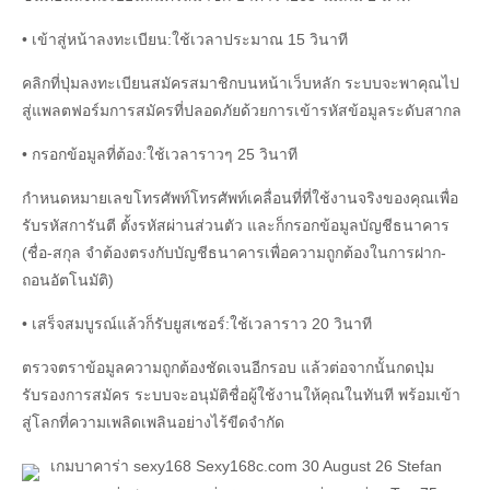
• เข้าสู่หน้าลงทะเบียน:ใช้เวลาประมาณ 15 วินาที
คลิกที่ปุ่มลงทะเบียนสมัครสมาชิกบนหน้าเว็บหลัก ระบบจะพาคุณไป
สู่แพลตฟอร์มการสมัครที่ปลอดภัยด้วยการเข้ารหัสข้อมูลระดับสากล
• กรอกข้อมูลที่ต้อง:ใช้เวลาราวๆ 25 วินาที
กำหนดหมายเลขโทรศัพท์โทรศัพท์เคลื่อนที่ที่ใช้งานจริงของคุณเพื่อ
รับรหัสการันตี ตั้งรหัสผ่านส่วนตัว และก็กรอกข้อมูลบัญชีธนาคาร
(ชื่อ-สกุล จำต้องตรงกับบัญชีธนาคารเพื่อความถูกต้องในการฝาก-
ถอนอัตโนมัติ)
• เสร็จสมบูรณ์แล้วก็รับยูสเซอร์:ใช้เวลาราว 20 วินาที
ตรวจตราข้อมูลความถูกต้องชัดเจนอีกรอบ แล้วต่อจากนั้นกดปุ่ม
รับรองการสมัคร ระบบจะอนุมัติชื่อผู้ใช้งานให้คุณในทันที พร้อมเข้า
สู่โลกที่ความเพลิดเพลินอย่างไร้ขีดจำกัด
เกมบาคาร่า sexy168 Sexy168c.com 30 August 26 Stefan