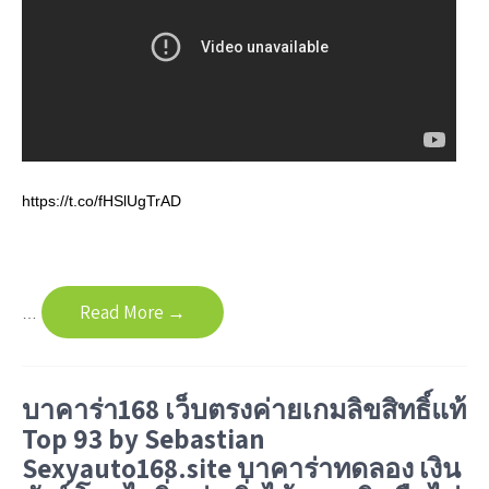
https://t.co/fHSlUgTrAD
Read More →
…
บาคาร่า168 เว็บตรงค่ายเกมลิขสิทธิ์แท้
Top 93 by Sebastian
Sexyauto168.site บาคาร่าทดลอง เงิน