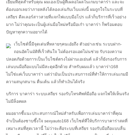
เยี่ยมที่สุดสำหรับคุณ ผมเองเป็นผู้ที่เผลอไผลในเกมบาคาร่า และจะ
ต้องบอกเลยว่าภายหลังได้ลองเล่นกับเว็บแห่งนี้ ผมถูกใจในระบบที่
เสถียร ดีลเลอร์สาวสวยที่แจกไพ่แบบมือโปร แล้วก็บริการที่เร็วอย่าง
มาก ไม่ว่าคุณจะเป็นผู้เล่นมือใหม่หรือมือเก๋า บาคาร่า ก็พร้อมตอบ
ปัญหาทุกความอยากได้
เว็บไซต์นี้มีจุดเด่นที่หลายๆคนเอ๋ยถึง ตัวอย่างเช่น ระบบฝาก-
ถอนอัตโนมัติที่เร็วทันใจ ไม่ต้องรอแอดไม่นช่วย รับรองความ
ปลอดภัยด้วยการเป็นเว็บไซต์ตรงไม่ผ่านเอเย่นต์ แล้วก็ยังรองรับการ
เล่นบนมือถือแบบไม่มีสะดุดอีกด้วย สำหรับผมแล้ว บาคาร่า168
ไม่ใช่แค่เว็บบาคาร่า แต่ว่ามันเป็นประสบการณ์ที่ทำให้การเล่นเกมมี
ความสนุกสนาน ตื่นเต้น แล้วก็ทำเงินได้จริง
บริการ บาคาร่า ระบบเสถียร รองรับโทรศัพท์มือถือ แจกไพ่ให้เห็นจริง
ไม่มีล็อคผล
ผมอยากชี้แนะประสบการณ์ใหม่สำหรับเพื่อการเล่นบาคาร่าที่คุณ
จำเป็นต้องซาบซึ้งใจ sexyauto168 เว็บไซต์ที่ให้บริการบาคาร่าสดที่
เหมาะสมที่สุดเวลานี้ ไม่ว่าจะคือระบบที่เสถียร รองรับมือถือแบบลื่น