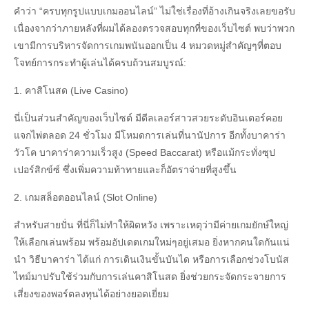
คำว่า “ครบทุกรูปแบบเกมออนไลน์” ไม่ใช่เรื่องที่อ้างเกินจริงเลยขอรับ
เนื่องจากว่าภายหลังที่ผมได้ลองตรวจสอบทุกที่ของเว็บไซต์ พบว่าพวก
เขามีการบริหารจัดการเกมพนันออกเป็น 4 หมวดหมู่สำคัญๆที่ตอบ
โจทย์การกระทำผู้เล่นได้ครบถ้วนสมบูรณ์:
1. คาสิโนสด (Live Casino)
นี่เป็นส่วนสำคัญของเว็บไซต์ มีดีลเลอร์สาวสวยระดับอินเตอร์คอย
แจกไพ่ตลอด 24 ชั่วโมง มีโหมดการเล่นที่นานัปการ อีกทั้งบาคาร่า
วัวโค บาคาร่าความเร็วสูง (Speed Baccarat) หรือแม้กระทั่งซุป
เปอร์สิกข์ซ์ ซึ่งเพิ่มความท้าทายและก็อัตราจ่ายที่สูงขึ้น
2. เกมสล็อตออนไลน์ (Slot Online)
สำหรับสายปั่น ที่นี่ก็ไม่ทำให้ผิดหวัง เพราะเหตุว่ามีค่ายเกมยักษ์ใหญ่
ให้เลือกเล่นพร้อม พร้อมอัปเดตเกมใหม่ๆอยู่เสมอ ยิ่งหากคนใดกันแน่
นำ วิธีบาคาร่า ได้แก่ การเดินเงินขั้นบันได หรือการเลือกช่วงโบนัส
ไทม์มาปรับใช้ร่วมกับการเล่นคาสิโนสด ยิ่งช่วยกระจัดกระจายการ
เสี่ยงของพอร์ตลงทุนได้อย่างยอดเยี่ยม