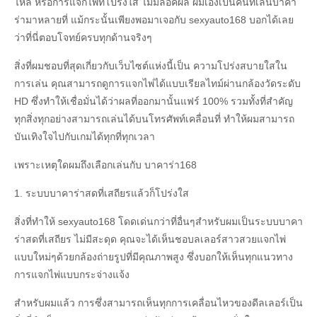
ไหล หรือการแจกไพ่ที่โปร่งใส ไม่มีล็อคผล ผมเองเป็นคนที่เล่นบาคา
ร่ามาหลายที่ แม้กระนั้นเพียงพอมาเจอกับ sexyauto168 บอกได้เลย
ว่าที่นี่ตอบโจทย์ครบทุกด้านจริงๆ
สิ่งที่ผมชอบที่สุดเกี่ยวกับเว็บไซต์แห่งนี้เป็น ความโปร่งสบายใสใน
การเล่น คุณสามารถดูการแจกไพ่ได้แบบเรียลไทม์ผ่านกล้องวัดระดับ
HD ซึ่งทำให้เชื่อมั่นได้ว่าผลที่ออกมานั้นแฟร์ 100% รวมทั้งที่สำคัญ
ทุกสิ่งทุกอย่างสามารถเล่นได้บนโทรศัพท์เคลื่อนที่ ทำให้ผมสามารถ
บันเทิงใจไปกับเกมได้ทุกที่ทุกเวลา
เพราะเหตุใดผมถึงเลือกเล่นกับ บาคาร่า168
1. ระบบบาคาร่าสดที่เสถียรแล้วก็โปร่งใส
สิ่งที่ทำให้ sexyauto168 โดดเด่นกว่าที่อื่นๆสำหรับผมเป็นระบบบาคา
ร่าสดที่เสถียร ไม่มีสะดุด คุณจะได้เห็นชอบลเลอร์สาวสวยแจกไพ่
แบบใหม่ๆด้วยกล้องถ่ายรูปที่มีคุณภาพสูง ซึ่งบอกให้เห็นทุกแนวทาง
การแจกไพ่แบบกระจ่างแจ้ง
สำหรับผมแล้ว การซึ่งสามารถเห็นทุกการเคลื่อนไหวของดีลเลอร์เป็น