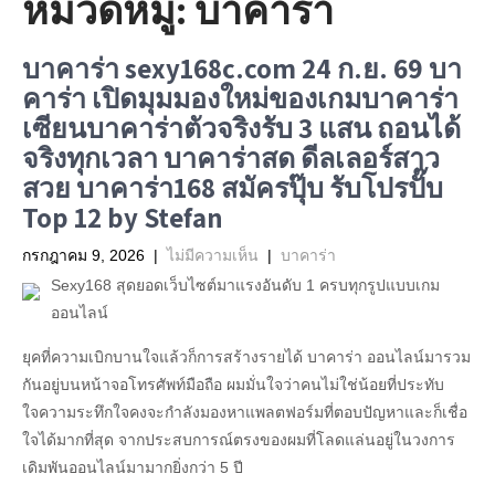
หมวดหมู่:
บาคาร่า
บาคาร่า sexy168c.com 24 ก.ย. 69 บา
คาร่า เปิดมุมมองใหม่ของเกมบาคาร่า
เซียนบาคาร่าตัวจริงรับ 3 แสน ถอนได้
จริงทุกเวลา บาคาร่าสด ดีลเลอร์สาว
สวย บาคาร่า168 สมัครปุ๊บ รับโปรปั๊บ
Top 12 by Stefan
กรกฎาคม 9, 2026
|
ไม่มีความเห็น
|
บาคาร่า
Sexy168 สุดยอดเว็บไซต์มาแรงอันดับ 1 ครบทุกรูปแบบเกม
ออนไลน์
ยุคที่ความเบิกบานใจแล้วก็การสร้างรายได้ บาคาร่า ออนไลน์มารวม
กันอยู่บนหน้าจอโทรศัพท์มือถือ ผมมั่นใจว่าคนไม่ใช่น้อยที่ประทับ
ใจความระทึกใจคงจะกำลังมองหาแพลตฟอร์มที่ตอบปัญหาและก็เชื่อ
ใจได้มากที่สุด จากประสบการณ์ตรงของผมที่โลดแล่นอยู่ในวงการ
เดิมพันออนไลน์มามากยิ่งกว่า 5 ปี