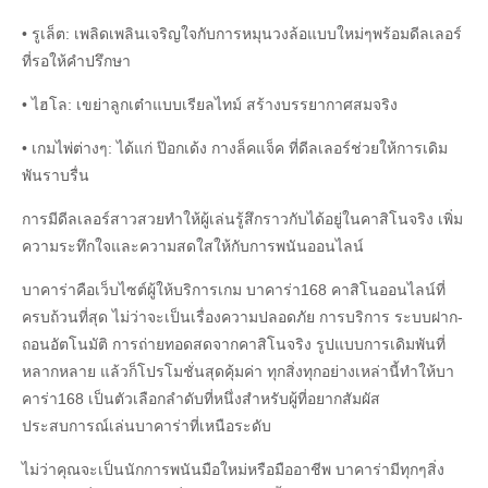
• รูเล็ต: เพลิดเพลินเจริญใจกับการหมุนวงล้อแบบใหม่ๆพร้อมดีลเลอร์
ที่รอให้คำปรึกษา
• ไฮโล: เขย่าลูกเต๋าแบบเรียลไทม์ สร้างบรรยากาศสมจริง
• เกมไพ่ต่างๆ: ได้แก่ ป๊อกเด้ง กางล็คแจ็ค ที่ดีลเลอร์ช่วยให้การเดิม
พันราบรื่น
การมีดีลเลอร์สาวสวยทำให้ผู้เล่นรู้สึกราวกับได้อยู่ในคาสิโนจริง เพิ่ม
ความระทึกใจและความสดใสให้กับการพนันออนไลน์
บาคาร่าคือเว็บไซต์ผู้ให้บริการเกม บาคาร่า168 คาสิโนออนไลน์ที่
ครบถ้วนที่สุด ไม่ว่าจะเป็นเรื่องความปลอดภัย การบริการ ระบบฝาก-
ถอนอัตโนมัติ การถ่ายทอดสดจากคาสิโนจริง รูปแบบการเดิมพันที่
หลากหลาย แล้วก็โปรโมชั่นสุดคุ้มค่า ทุกสิ่งทุกอย่างเหล่านี้ทำให้บา
คาร่า168 เป็นตัวเลือกลำดับที่หนึ่งสำหรับผู้ที่อยากสัมผัส
ประสบการณ์เล่นบาคาร่าที่เหนือระดับ
ไม่ว่าคุณจะเป็นนักการพนันมือใหม่หรือมืออาชีพ บาคาร่ามีทุกๆสิ่ง