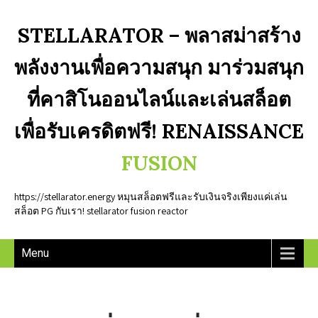
STELLARATOR – พลาสม่าสร้าง
พลังงานเพื่อความสนุก มาร่วมสนุก
ที่คาสิโนออนไลน์และเล่นสล็อต
เพื่อรับเครดิตฟรี! RENAISSANCE
FUSION
https://stellarator.energy หมุนสล็อตฟรีและรับเงินจริงเพียงแค่เล่น
สล็อต PG กับเรา! stellarator fusion reactor
Menu