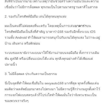
สิ่งที่จำเป็นมากมาย เพราะเหตุว่ามันช่วยสร้างความมั่นใจและความ
เชื่อมั่นว่าไม่มีการล็อคผล ทุกเกมเป็นไปตามมาตรฐานคาสิโนสากล
2. รองรับโทรศัพท์มือถือ เล่นได้ทุกหนทุกแห่ง
ผมเป็นคนที่ไม่ค่อยคงที่นะครับ โดยเหตุนั้นการเล่น
บาคาร่า
บน
โทรศัพท์มือถือเป็นสิ่งที่สำคัญ บาคาร่า168 รองรับอีกทั้งระบบ iOS
รวมทั้ง Android ทำให้ผมสามารถสนุกไปกับเกมได้ทุกแห่ง ไม่ว่าจะอยู่
บ้าน เดินทาง หรือพักผ่อน
ระบบของเขายังวางแบบมาให้ใช้งานง่ายบนจอมือถือ ทั้งการวางเดิม
พัน ดูสถิติ หรือเปลี่ยนแปลงโต๊ะเล่น ทุกสิ่งทุกอย่างทำได้เพียงแค่
ปลายนิ้ว
3. ไม่มีล็อคผล ประกันความเป็นธรรม
นี่เป็นจุดที่ทำให้ผมเชื่อถือใน sexyauto168 มากที่สุด ทุกครั้งที่ผมเล่น
ผมคิดว่าผลลัพธ์ออกมาตรงไปตรงมา ไม่มีความรู้สึกว่าเกมถูกตั้งค่าไว้
การแจกไพ่แบบสดๆแล้วก็โปร่งใสทำให้ผมมั่นใจว่าจังหวะชนะเป็น
ของพวกเราจริงๆ