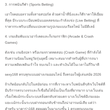
3. การพนันกีฬา (Sports Betting)
เอาใจคอบอลรวมทั้งสายสปอร์ต ด้วยค่าน้ำที่นิ่งและก็ตีราคาให้เยี่ยม
ที่สุด มีระบบระเบียบพนันบอลสดขณะกำลังแข่ง (Live Betting) ที่
ราคากระพริบเปลี่ยนแปลงตามรูปเกมแบบเรียลไทม์ ไม่มีดีเลย์
4. เกมเดิมพันแนวอาร์เคดและก็เกมกราฟิก (Arcade & Crash
Games)
ดังเช่น เกมยิงปลา หรือเกมจรวดทดสอบ (Crash Game) ที่กำลังได้
รับความนิยมในหมู่วัยรุ่นยุคนี้ เหมาะสมมากสำหรับผู้ที่ปรารถนา
ความเพลิดเพลินเร้าใจ จบเกมไว และทำเงินได้ในเวลาไม่กี่วินาที
sexy168 ครบทุกแบบอย่างเกมออนไลน์ ถึงครองใจผู้เล่นสมัย 2026
ถ้าเกิดย้อนกลับไปในสมัยก่อน การที่เราจะหาเว็บพนันดีๆสักเว็บไซต์ที่
มีบริการครบวงจรและก็เชื่อถือได้นั้นเป็นเรื่องที่ยากมาก บางเว็บเด่น
เรื่องไพ่แม้กระนั้นระบบสล็อตกลับห่วยแตก บางเว็บไซต์มีเกมเยอะ
แยะแม้กระนั้นระบบฝากถอนกลับช้าจนถึงน่าอารมณ์เสีย แต่ว่า
สำหรับ บาคาร่า168 สุดยอดเว็บมาแรงชั้น 1 ครบทุกแบบเกม