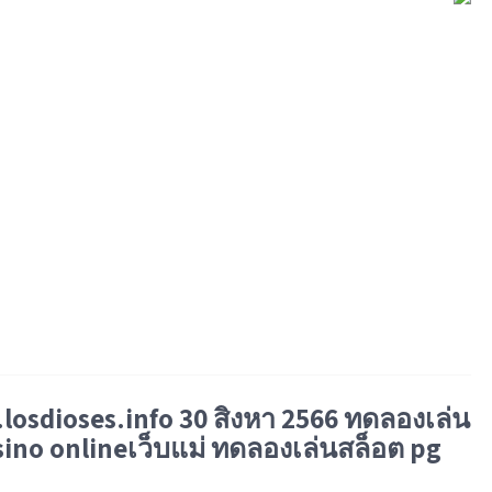
osdioses.info 30 สิงหา 2566 ทดลองเล่น
sino onlineเว็บแม่ ทดลองเล่นสล็อต pg