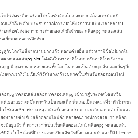
ว็บไซต์ตรงที่มาพร้อมโปรโมชันจัดเต็มเยอะมาก สล็อตเครดิตฟรี
คนแล้วถึงที่ ด้วยประสบการณ์การเปิดให้บริการนับเป็นเวลาหลายปี
ยค่ายสล็อตโด่งดังมากมายก่ายกองแล้วก็เจ้าของ สล็อตpg ทดลองเล่น
ยอดเยี่ยมตลอดการอีกด้วย
่คู่กับโลกใบนี้มากนานมากแล้ว พอกับค่ายอื่น แต่ว่าเรามีชื่อไม่มากใน
็อต ทดลองเล่น
pg slot
โด่งดังในทางคาสิโนสด หรือคาสิโนจริงๆซะ
g มีอยู่มากมายหลายแห่งทั้งโลก ไม่ว่าจะเป็น อังกฤษ จีน และอื่นๆอีก
ทำไมพวกเราถึงไม่เป็นที่รู้จักในวงกว้างขนาดนั้นสำหรับสล็อตออนไลน์
ล็อตpg ทดสอบเล่นสล็อต ทดลองเล่นpg เข้ามาสู่ประเทศโซนทวีป
ย่นต์เยอะแยะ ผุดขึ้นทุกๆวันเป็นดอกเห็ด นั่นเลยเป็นเหตุผลที่ว่าทำไมพวก
ในโซนเอเชีย เพราะเหตุว่ามันเริ่มจะสกปรกมากจนเกินความจำเป็นแล้ว
ยังทำลายชื่อเสียงสล็อตออนไลน์อีก หลายคนบางทีอาจสงสัยว่า สล็อต
รจะมีอยู่แล้ว ก็เพราะเราก็เป็นเว็บสล็อตออนไลน์ สล็อตpg ทดสอบเล่น
นี่สิ เว็บไซต์แท้ที่มีการจดทะเบียนลิขสิทธิ์อย่างแม่นยำและก็มี License