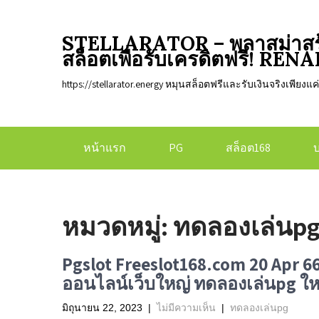
STELLARATOR – พลาสม่าสร้าง
สล็อตเพื่อรับเครดิตฟรี! RE
https://stellarator.energy หมุนสล็อตฟรีและรับเงินจริงเพียงแค่
หน้าแรก
PG
สล็อต168
หมวดหมู่:
ทดลองเล่นp
Pgslot Freeslot168.com 20 Apr 66
ออนไลน์เว็บใหญ่ ทดลองเล่นpg ใหม
มิถุนายน 22, 2023
|
ไม่มีความเห็น
|
ทดลองเล่นpg