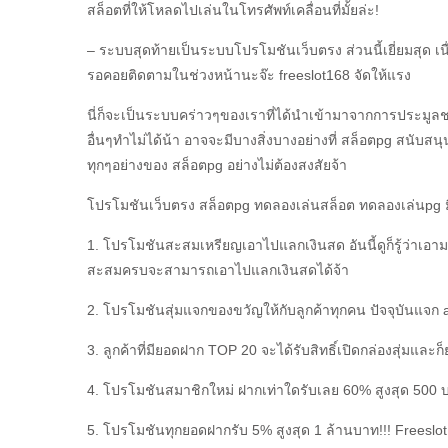
สล็อตที่ให้โหลดไปเล่นในโทรศัพท์เคลื่อนที่มั้ยล่ะ!
– ระบบสุดท้ายเป็นระบบโปรโมชันเว็บตรง ส่วนนี้เยี่ยมสุด 
รอคอยติดตามในช่วงหน้านะจ๊ะ freeslot168 จัดให้แรง
นี่ก็จะเป็นระบบคร่าวๆของเราที่ได้นำเข้ามาจากการประมูลช
อื่นๆทำไม่ได้น้า อาจจะมีบางสิ่งบางอย่างที่ สล็อตpg สนับส
ทุกๆอย่างของ สล็อตpg อย่างไม่ต้องสงสัยจ้า
โปรโมชันเว็บตรง สล็อตpg ทดลองเล่นสล็อต ทดลองเล่นpg มี
1. โปรโมชันสะสมเหรียญเอาไปแลกเงินสด อันนี้ดูก็รู้ว่าเอ
สะสมครบจะสามารถเอาไปแลกเงินสดได้จ้า
2. โปรโมชันสุ่มแจกของขวัญให้กับลูกค้าทุกคน ปัจจุบันแจก app
3. ลูกค้าที่มียอดฝาก TOP 20 จะได้รับสิทธิ์เปิดกล่องสุ่มและ
4. โปรโมชันสมาชิกใหม่ ฝากเท่าใดรับเลย 60% สูงสุด 500 
5. โปรโมชันทุกยอดฝากรับ 5% สูงสุด 1 ล้านบาท!!! Freeslot