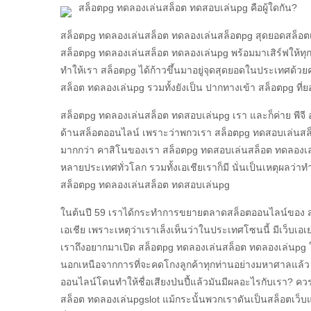
สล็อตpg ทดลองเล่นสล็อต ทดสอบเล่นpg คือผู้ใดกัน?
สล็อตpg ทดลองเล่นสล็อต ทดลองเล่นสล็อตpg สุดยอดสล็อตเ
สล็อตpg ทดลองเล่นสล็อต ทดลองเล่นpg พร้อมมาเสิร์ฟให้ทุก
ทำให้เรา สล็อตpg ได้ก้าวขึ้นมาอยู่จุดสุดยอดในประเทศด้ว
สล็อต ทดลองเล่นpg รวมทั้งยังเป็น ปากทางเข้า สล็อตpg ที่
สล็อตpg ทดลองเล่นสล็อต ทดสอบเล่นpg เรา และก็ค่าย พีจี อยู
ด้านสล็อตออนไลน์ เพราะว่าพกวเรา สล็อตpg ทดสอบเล่นสล
มากกว่า คาสิโนของเรา สล็อตpg ทดสอบเล่นสล็อต ทดลองเล่นp
หลายประเทศทั่วโลก รวมทั้งเอเชียเราก็มี นั่นเป็นเหตุผลว่า
สล็อตpg ทดลองเล่นสล็อต ทดสอบเล่นpg
ในต้นปี 59 เราได้กระทำการขยายตลาดสล็อตออนไลน์ของ ส
เอเชีย เพราะเหตุว่าเราเล็งเห็นว่าในประเทศโซนนี้ มีเว็บเอเ
เราถึงอยากมาเปิด สล็อตpg ทดลองเล่นสล็อต ทดลองเล่นpg 
นอกเหนือจากการที่จะคดโกงลูกค้าทุกท่านอย่างมหาศาลแล้ว 
ออนไลน์โดนทำให้ชื่อเสียงป่นปี้แล้วมันมีผลอะไรกับเรา? คว
สล็อต ทดลองเล่นpgslot แม้กระนั้นพวกเราดันเป็นสล็อตเว็บแท้