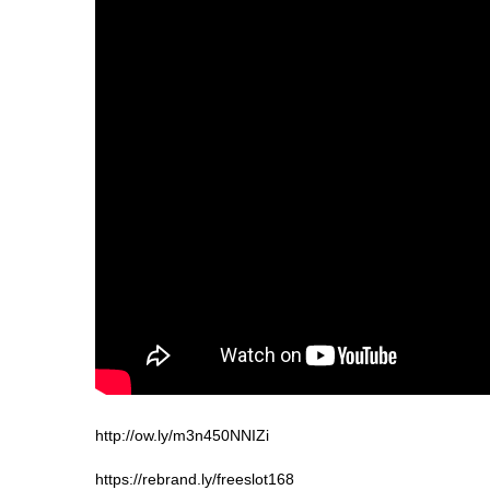
http://ow.ly/m3n450NNIZi
https://rebrand.ly/freeslot168