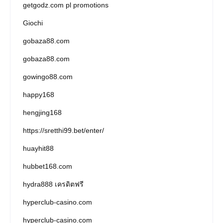
getgodz.com pl promotions
Giochi
gobaza88.com
gobaza88.com
gowingo88.com
happy168
hengjing168
https://sretthi99.bet/enter/
huayhit88
hubbet168.com
hydra888 เครดิตฟรี
hyperclub-casino.com
hyperclub-casino.com