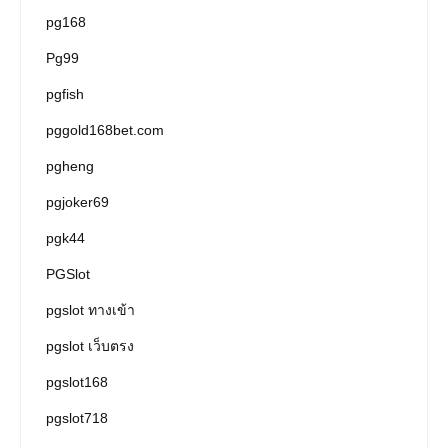
pg168
Pg99
pgfish
pggold168bet.com
pgheng
pgjoker69
pgk44
PGSlot
pgslot ทางเข้า
pgslot เว็บตรง
pgslot168
pgslot718