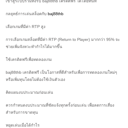
เข้าสู่ระบบรวมทั้งรับ baj88thb เครดิตฟรี ได้โดยทันที
กลยุทธ์การเล่นสล็อตกับ
baj88thb
เลือกเกมที่มีค่า RTP สูง
การเลือกเกมสล็อตที่มีค่า RTP (Return to Player) มากกว่า 95% จะ
ช่วยเพิ่มจังหวะทำกำไรได้มากขึ้น
ใช้เครดิตฟรีเพื่อทดลองเกม
baj88thb เครดิตฟรี เป็นโอกาสที่ดีสำหรับเพื่อการทดลองเกมใหม่ๆ
หรือเพิ่มทุนโดยไม่ต้องใช้เงินตัวเอง
คิดแผนงบประมาณก่อนเล่น
ควรกำหนดงบประมาณที่ชัดแจ้งทุกครั้งก่อนเล่น เพื่อลดการเสี่ยง
สำหรับการขาดทุน
หยุดเล่นเมื่อได้กำไร