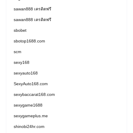
sawan888 เครดิตฟรี
sawan888 เครดิตฟรี
sbobet
sbotop1688.com
scm
sexy168
sexyauto168
SexyAuto168.com
sexybaccarat168.com
sexygame1688
sexygameplus.me
shinobi24hr.com