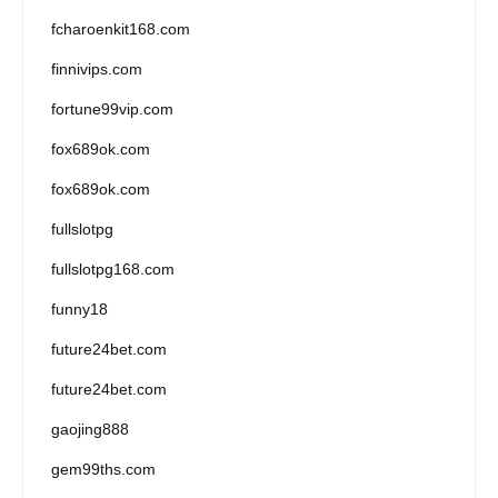
fcharoenkit168.com
finnivips.com
fortune99vip.com
fox689ok.com
fox689ok.com
fullslotpg
fullslotpg168.com
funny18
future24bet.com
future24bet.com
gaojing888
gem99ths.com