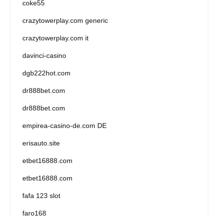
coke55
crazytowerplay.com generic
crazytowerplay.com it
davinci-casino
dgb222hot.com
dr888bet.com
dr888bet.com
empirea-casino-de.com DE
erisauto.site
etbet16888.com
etbet16888.com
fafa 123 slot
faro168