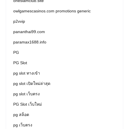
onesiamclub.site
owlgamescasinos.com promotions generic
p2vvip
pananthai99.com
paramax1688.info
PG
PG Slot
pg slot ทางเข้า
pg slot เปิดใหม่ล่าสุด
pg slot เว็บตรง
PG Slot เว็บใหม่
pg สล็อต
pg เว็บตรง