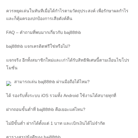
ควรหยุดเล่นในทันทีเมื่อได้กำไรตามวัตถุประสงค์ เพื่อรักษาผลกำไร
และก็คุ้มครองปกป้องการเสียตังค์คืน
FAQ – คำถามที่พบมากเกี่ยวกับ baj88thb
baj88thb แจกเครดิตฟรีใช่หรือไม่?
แจกจริง อีกทั้งสมาชิกใหม่และเก่าได้รับสิทธิพิเศษนี้ตามเงื่อนไขโปร
โมชั่น
สามารถเล่น baj88thb ผ่านมือถือได้ไหม?
ได้ รองรับทั้งระบบ iOS รวมทั้ง Android ใช้งานได้สบายทุกที่
ฝากถอนขั้นต่ำที่ baj88thb คือเยอะแค่ไหน?
ไม่มีขั้นต่ำ ฝากได้ตั้งแต่ 1 บาท และเบิกเงินได้ไม่จำกัด
ตารางสรุปข้อดีของ baj88thb