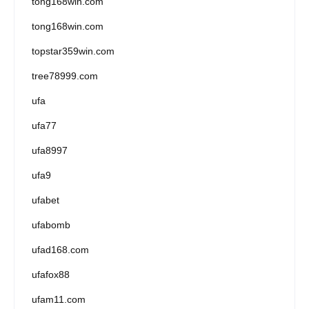
tong168win.com
tong168win.com
topstar359win.com
tree78999.com
ufa
ufa77
ufa8997
ufa9
ufabet
ufabomb
ufad168.com
ufafox88
ufam11.com