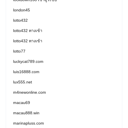
london45
lotto432
lotto432 ทางเข้า
lotto432 ทางเข้า
lotto77
luckycat789.com
luis16888.com
lux555.net
m4newonline.com
macau69
macau888.win
marinapluss.com