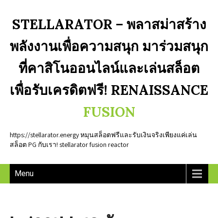
STELLARATOR – พลาสม่าสร้าง
พลังงานเพื่อความสนุก มาร่วมสนุก
ที่คาสิโนออนไลน์และเล่นสล็อต
เพื่อรับเครดิตฟรี! RENAISSANCE
FUSION
https://stellarator.energy หมุนสล็อตฟรีและรับเงินจริงเพียงแค่เล่น
สล็อต PG กับเรา! stellarator fusion reactor
Menu