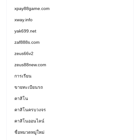
xpay88game.com
xway.info
yak699.net
zaf888s.com
zeus66v2
zeus88new.com
การเรียน
ขายทะเบียนรถ
คาสิโน
คาสิโนครบวงจร
คาสิโนออนไลน์
ชื่อหมวดหมู่ใหม่