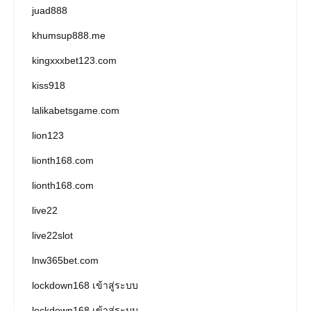
juad888
khumsup888.me
kingxxxbet123.com
kiss918
lalikabetsgame.com
lion123
lionth168.com
lionth168.com
live22
live22slot
lnw365bet.com
lockdown168 เข้าสู่ระบบ
lockdown168 เข้าสู่ระบบ