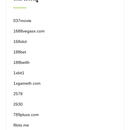
037movie
1688vegasx.com
168slot
188bet
188betth
1xbit1
1xgameth.com
2578
2630
789pluss.com
8lots.me