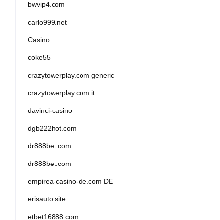
bwvip4.com
carlo999.net
Casino
coke55
crazytowerplay.com generic
crazytowerplay.com it
davinci-casino
dgb222hot.com
dr888bet.com
dr888bet.com
empirea-casino-de.com DE
erisauto.site
etbet16888.com