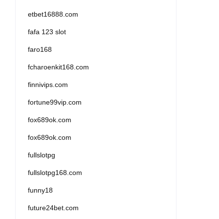
etbet16888.com
fafa 123 slot
faro168
fcharoenkit168.com
finnivips.com
fortune99vip.com
fox689ok.com
fox689ok.com
fullslotpg
fullslotpg168.com
funny18
future24bet.com