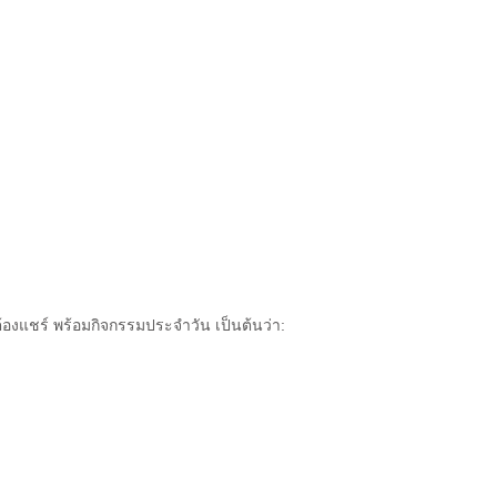
่ต้องแชร์ พร้อมกิจกรรมประจำวัน เป็นต้นว่า: