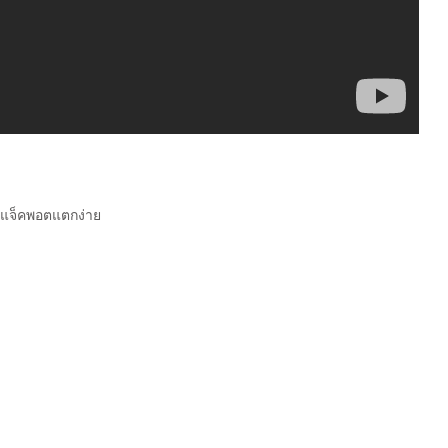
อมแจ็คพอตแตกง่าย