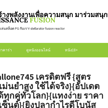
พลังงานเพื่อความสนุก มาร่วมสนุกท
NAISSANCE
FUSION
เล่นสล็อต PG กับเรา! stellarator fusion reactor
บาคาร่า
ดูหนังออนไลน์
หนัง18+
llone745 เครดิตฟรี {สูตร
่นยำสูง ใช้ได้จริง}{อัปเดต
้ทุกคู่ทั่วโลก}{แทงง่าย ราคา
ร์เซ็นต์}{ยิงปลากำไรดีโบนัส