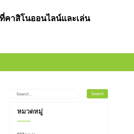
ี่คาสิโนออนไลน์และเล่น
หมวดหมู่