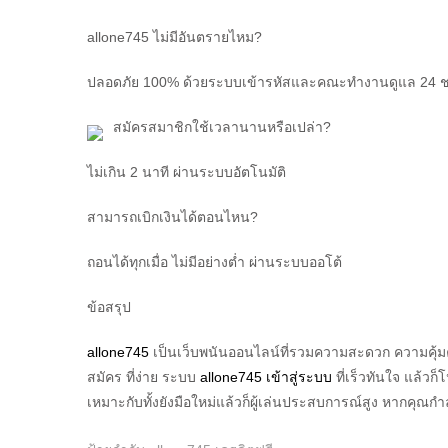
allone745 ไม่มีอันตรายไหม?
ปลอดภัย 100% ด้วยระบบเข้ารหัสและคณะทำงานดูแล 24 
สมัครสมาชิกใช้เวลานานหรือเปล่า?
ไม่เกิน 2 นาที ผ่านระบบอัตโนมัติ
สามารถเบิกเงินได้ตอนไหน?
ถอนได้ทุกเมื่อ ไม่มีอย่างต่ำ ผ่านระบบออโต้
ข้อสรุป
allone745
เป็นเว็บพนันออนไลน์ที่รวมความสะดวก ความคุ้มค
สมัคร ที่ง่าย ระบบ
allone745 เข้าสู่ระบบ
ที่เร็วทันใจ แล้วก็
เหมาะกับทั้งยังมือใหม่แล้วก็ผู้เล่นประสบการณ์สูง หากคุณกำ