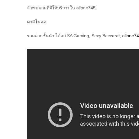
จำพวกเกมที่มีให้บริการใน allone745
คาสิโนสด
รวมค่ายชั้นนำ ได้แก่ SA Gaming, Sexy Baccarat,
allone74