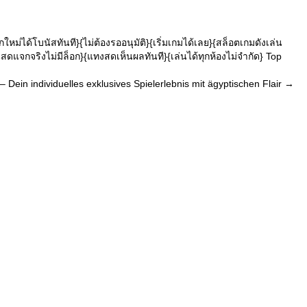
ม่ได้โบนัสทันที}{ไม่ต้องรออนุมัติ}{เริ่มเกมได้เลย}{สล็อตเกมดังเล่น
นสดแจกจริงไม่มีล็อก}{แทงสดเห็นผลทันที}{เล่นได้ทุกห้องไม่จำกัด} Top
– Dein individuelles exklusives Spielerlebnis mit ägyptischen Flair
→