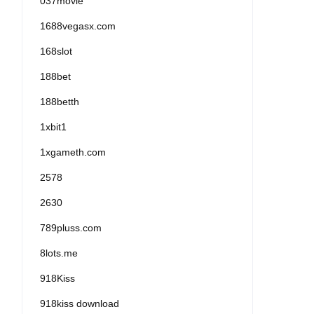
037movie
1688vegasx.com
168slot
188bet
188betth
1xbit1
1xgameth.com
2578
2630
789pluss.com
8lots.me
918Kiss
918kiss download