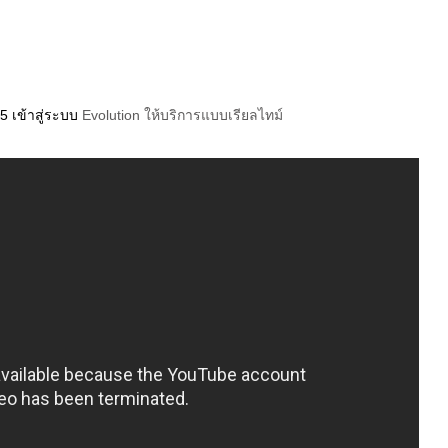
5 เข้าสู่ระบบ
Evolution ให้บริการแบบเรียลไทม์