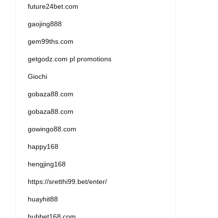
future24bet.com
gaojing888
gem99ths.com
getgodz.com pl promotions
Giochi
gobaza88.com
gobaza88.com
gowingo88.com
happy168
hengjing168
https://sretthi99.bet/enter/
huayhit88
hubbet168.com