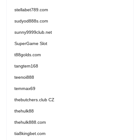
stellabet789.com
sudyod888s.com
sunny9999club.net
SuperGame Slot
t88golds.com
tangtem168
teenoi888
temmax69
thebutchers.club CZ
thehulk88
thehulk888.com
tia8kingbet.com