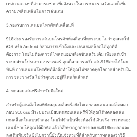
เทศกาลต่างๆที่สามารถช่วยเพิ่มจังหวะในการชนะรางวัลและก็เพิ่ม
ความเพลิดเพลินในการเล่นเกม
3.รองรับการเล่นบนโทรศัพท์เคลื่อนที่
918kiss รองรับการเล่นบนโทรศัพท์เคลื่อนที่ทุกระบบ ไม่ว่าคุณจะใช้
iOS หรือ Android ก็สามารถเข้าถึงและเล่นเกมสล็อตได้ทุกที่ที่
ต้องการ โดยไม่ต้องดาวน์โหลดแอปพลิเคชันเสริมเติม เพียงแต่เข้า
ระบบผ่านโปรแกรมเบราเซอร์ คุณก็สามารถเริ่มเล่น918kissได้โดย
ทันที การเล่นบนโทรศัพท์มือถือทำให้คุณไม่พลาดทุกโอกาสสำหรับใน
การชนะรางวัล ไม่ว่าคุณจะอยู่ที่ไหนก็แล้วแต่
4. ทดสอบเล่นฟรีสำหรับมือใหม่
สำหรับผู้เล่นมือใหม่ที่ยังคลุมเคลือหรือยังไม่เคยลองเล่นเกมสล็อตมา
ก่อน 918kiss มีระบบระเบียบทดสอบเล่นฟรีที่ให้คุณได้ทดลองเล่น
เกมสล็อตในแบบจำลอง โดยไม่จำเป็นที่จะต้องใช้เงินจริง การทดลอง
เล่นนี้ช่วยให้คุณได้ฝึกหัดแล้วก็ศึกษากฎกติกาของเกม918kissก่อนจะ
ลงเดิมพันจริง ยิ่งไปกว่านี้ยังเป็นจังหวะที่ดีสำหรับการทดลองว่าวิธี