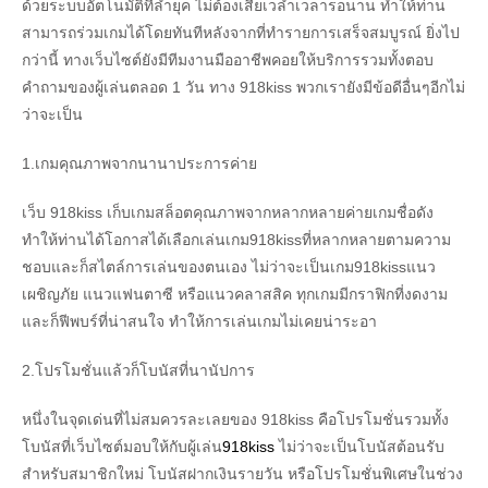
ด้วยระบบอัตโนมัติที่ล้ำยุค ไม่ต้องเสียเวล่ำเวลารอนาน ทำให้ท่าน
สามารถร่วมเกมได้โดยทันทีหลังจากที่ทำรายการเสร็จสมบูรณ์ ยิ่งไป
กว่านี้ ทางเว็บไซต์ยังมีทีมงานมืออาชีพคอยให้บริการรวมทั้งตอบ
คำถามของผู้เล่นตลอด 1 วัน ทาง 918kiss พวกเรายังมีข้อดีอื่นๆอีกไม่
ว่าจะเป็น
1.เกมคุณภาพจากนานาประการค่าย
เว็บ 918kiss เก็บเกมสล็อตคุณภาพจากหลากหลายค่ายเกมชื่อดัง
ทำให้ท่านได้โอกาสได้เลือกเล่นเกม918kissที่หลากหลายตามความ
ชอบและก็สไตล์การเล่นของตนเอง ไม่ว่าจะเป็นเกม918kissแนว
เผชิญภัย แนวแฟนตาซี หรือแนวคลาสสิค ทุกเกมมีกราฟิกที่งดงาม
และก็ฟีพบร์ที่น่าสนใจ ทำให้การเล่นเกมไม่เคยน่าระอา
2.โปรโมชั่นแล้วก็โบนัสที่นานัปการ
หนึ่งในจุดเด่นที่ไม่สมควรละเลยของ 918kiss คือโปรโมชั่นรวมทั้ง
โบนัสที่เว็บไซต์มอบให้กับผู้เล่น
918kiss
ไม่ว่าจะเป็นโบนัสต้อนรับ
สำหรับสมาชิกใหม่ โบนัสฝากเงินรายวัน หรือโปรโมชั่นพิเศษในช่วง