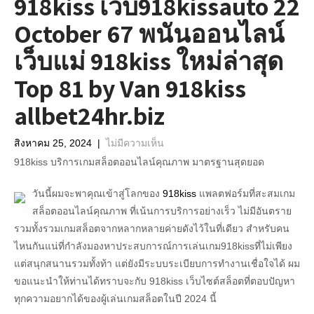
918kiss เว็บ918kissauto 22
October 67 พนันออนไลน์
เว็บแม่ 918kiss ใหม่ล่าสุด
Top 81 by Van 918kiss
allbet24hr.biz
สิงหาคม 25, 2024
|
ไม่มีความเห็น
918kiss บริการเกมสล็อตออนไลน์คุณภาพ มาตรฐานสุดยอด
วันนี้ผมจะพาคุณเข้าสู่โลกของ
918kiss
แพลตฟอร์มที่สะสมเกม
สล็อตออนไลน์คุณภาพ ที่เน้นการบริการอย่างเร็ว ไม่มีอันตราย
รวมทั้งรวมเกมสล็อตจากหลากหลายค่ายดังไว้ในที่เดียว สำหรับคน
ไหนกันแน่ที่กำลังมองหาประสบการณ์การเล่นเกม918kissที่ไม่เพียง
แต่สนุกสนานรวมทั้งท้า แต่ยังมีระบบระเบียบการทำงานเชื่อใจได้ ผม
ขอแนะนำให้ท่านได้ทราบจะกับ 918kiss เว็บไซต์สล็อตที่ตอบปัญหา
ทุกความอยากได้ของผู้เล่นเกมสล็อตในปี 2024 นี้