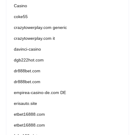
Casino
coke55
crazytowerplay.com generic
crazytowerplay.com it
davinci-casino
dgb222hot.com
dr888bet.com
dr888bet.com
empirea-casino-de.com DE
erisauto.site
etbet16888.com
etbet16888.com