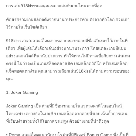
การเล่น918kissของคุณเหมาะสมกับเกมไหนมากที่สุด
คัดสรรรวมเกมสล็อตดังจากนานาประการค่ายดังจากทั่วโลก รวมเอา
ไว้ภายในเว็บไซต์เดียว
918kiss สะสมเกมสล็อตจากหลากหลายค่ายมีชื่อเสียงมาไว้ภายในที่
เดียว เพื่อผู้เล่นได้เลือกเล่นอย่างนานาประการ โดยแต่ละเกมมีแบบ
อย่างและสไตล์ที่นานับประการ ทำให้ท่านไม่มีทางเบื่อกับการเล่นเกม
ตรงนี้ ไม่ว่าจะเป็นเกมสล็อตคลาสสิค เกมสล็อตวิดีโอ หรือเกมสล็อต
แจ็คพอตแตกง่าย คุณสามารถเลือกเล่น918kissได้ตามความชอบของ
คุณ
1. Joker Gaming
Joker Gaming เป็นค่ายที่มีชื่อมากมายในแวดวงคาสิโนออนไลน์
โดยเฉพาะอย่างยิ่งในเอเชีย เกมสล็อตจากค่ายนี้ชอบเน้นย้ำการเล่น
ที่เรียบง่ายรวมทั้งได้โอกาสชนะสูง ตัวอย่างเกมที่น่าดึงดูด
• Roma เกมสล็อตแนวนักรบโรมันที่มีฟีเจอร์ Bonus Game ซึ่งเป็นที่