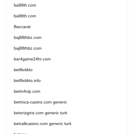
ba88th.com
ba88th.com
Baccarat
baj88thbz.com
baj88thbz.com
bar4game24hr.com
betflixtikto
betflixtikto.info
betm4vip.com
betmica-casino.com generic
betorizgiris.com generic turk
betrallicasino.com generic turk