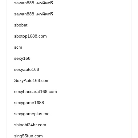
sawan888 เครดิตฟรี
sawan888 เครดิตฟรี
sbobet
sbotop1688.com
scm
sexy168
sexyauto168
SexyAuto168.com
sexybaccarat168.com
sexygame1688
sexygameplus.me
shinobi24hr.com
sing55fun.com