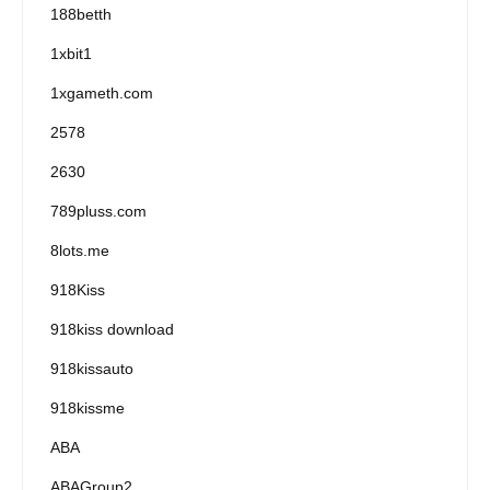
188betth
1xbit1
1xgameth.com
2578
2630
789pluss.com
8lots.me
918Kiss
918kiss download
918kissauto
918kissme
ABA
ABAGroup2