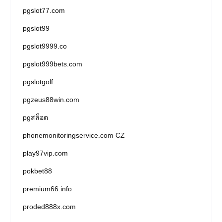
pgslot77.com
pgslot99
pgslot9999.co
pgslot999bets.com
pgslotgolf
pgzeus88win.com
pgสล็อต
phonemonitoringservice.com CZ
play97vip.com
pokbet88
premium66.info
proded888x.com