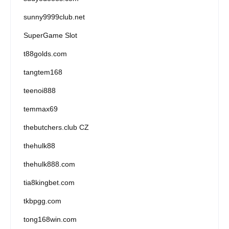
sunny9999club.net
SuperGame Slot
t88golds.com
tangtem168
teenoi888
temmax69
thebutchers.club CZ
thehulk88
thehulk888.com
tia8kingbet.com
tkbpgg.com
tong168win.com