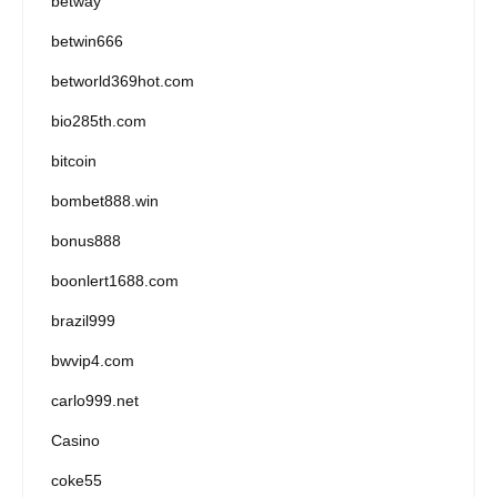
betway
betwin666
betworld369hot.com
bio285th.com
bitcoin
bombet888.win
bonus888
boonlert1688.com
brazil999
bwvip4.com
carlo999.net
Casino
coke55