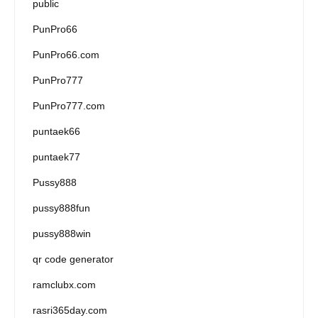
public
PunPro66
PunPro66.com
PunPro777
PunPro777.com
puntaek66
puntaek77
Pussy888
pussy888fun
pussy888win
qr code generator
ramclubx.com
rasri365day.com