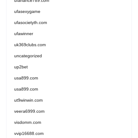
ufanance789.com
ufasexygame
ufasocietyth.com
ufawinner
uk369clubs.com
uncategorized
up2bet
usa899.com
usa899.com
ut9winwin.com
veera6999.com
visdomm.com
vvip16688.com