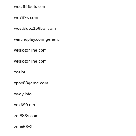
wdc888bets.com
we789s.com
westbluez168bet.com
wintinoplay.com generic
wkslotonline.com
wkslotonline.com
xoslot
xpay88game.com
xway.info
yak699.net
zaf888s.com
zeus66v2