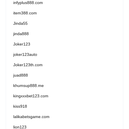
infyplus888.com
item388.com
Jinda55
jinda888
Joker123
joker123auto
Joker123th.com
juad888
khumsup888.me
kingxxxbet123.com
kiss918
lalikabetsgame.com
lion123