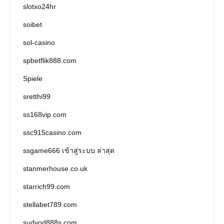
slotxo24hr
soibet
sol-casino
spbetflik888.com
Spiele
sretthi99
ss168vip.com
ssc915casino.com
ssgame666 เข้าสู่ระบบ ล่าสุด
stanmerhouse.co.uk
starrich99.com
stellabet789.com
sudyod888s.com