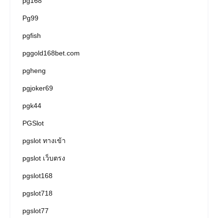
pg168
Pg99
pgfish
pggold168bet.com
pgheng
pgjoker69
pgk44
PGSlot
pgslot ทางเข้า
pgslot เว็บตรง
pgslot168
pgslot718
pgslot77