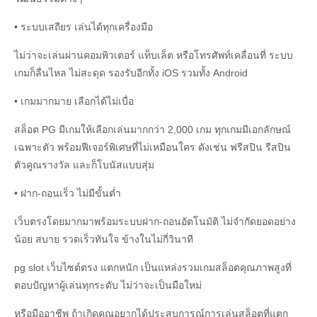
• ระบบเสถียร เล่นได้ทุกเครื่องมือ
ไม่ว่าจะเล่นผ่านคอมพิวเตอร์ แท็บเล็ต หรือโทรศัพท์เคลื่อนที่ ระบบ
เกมก็ลื่นไหล ไม่สะดุด รองรับอีกทั้ง iOS รวมทั้ง Android
• เกมมากมาย เลือกได้ไม่เบื่อ
สล็อต PG มีเกมให้เลือกเล่นมากกว่า 2,000 เกม ทุกเกมมีเอกลักษณ์
เฉพาะตัว พร้อมฟีเจอร์พิเศษที่ไม่เหมือนใคร ดังเช่น ฟรีสปิน รีสปิน
ตัวคูณรางวัล และก็โบนัสแบบสุ่ม
• ฝาก-ถอนเร็ว ไม่มีขั้นต่ำ
เว็บตรงโดยมากมาพร้อมระบบฝาก-ถอนอัตโนมัติ ไม่จำกัดยอดอย่าง
น้อย สบาย รวดเร็วทันใจ ข้างในไม่กี่วินาที
pg slot เว็บไซต์ตรง แตกหนัก เป็นแหล่งรวมเกมสล็อตคุณภาพสูงที่
ตอบปัญหาผู้เล่นทุกระดับ ไม่ว่าจะเป็นมือใหม่
หรือมืออาชีพ ถ้าเกิดคุณอยากได้ประสบการณ์การเล่นสล็อตที่แตก