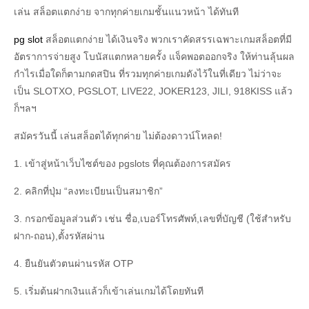
เล่น สล็อตแตกง่าย จากทุกค่ายเกมชั้นแนวหน้า ได้ทันที
pg slot
สล็อตแตกง่าย ได้เงินจริง พวกเราคัดสรรเฉพาะเกมสล็อตที่มี
อัตราการจ่ายสูง โบนัสแตกหลายครั้ง แจ็คพอตออกจริง ให้ท่านลุ้นผล
กำไรเมื่อใดก็ตามกดสปิน ที่รวมทุกค่ายเกมดังไว้ในที่เดียว ไม่ว่าจะ
เป็น SLOTXO, PGSLOT, LIVE22, JOKER123, JILI, 918KISS แล้ว
ก็ฯลฯ
สมัครวันนี้ เล่นสล็อตได้ทุกค่าย ไม่ต้องดาวน์โหลด!
1. เข้าสู่หน้าเว็บไซต์ของ pgslots ที่คุณต้องการสมัคร
2. คลิกที่ปุ่ม “ลงทะเบียนเป็นสมาชิก”
3. กรอกข้อมูลส่วนตัว เช่น ชื่อ,เบอร์โทรศัพท์,เลขที่บัญชี (ใช้สำหรับ
ฝาก-ถอน),ตั้งรหัสผ่าน
4. ยืนยันตัวตนผ่านรหัส OTP
5. เริ่มต้นฝากเงินแล้วก็เข้าเล่นเกมได้โดยทันที