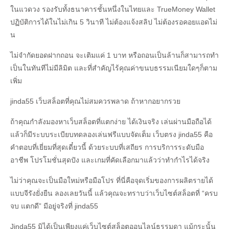
ในแวดวง รองรับทั้งธนาคารชั้นหนึ่งในไทยและ TrueMoney Wallet
ปฏิบัติการได้ในไม่เกิน 5 วินาที ไม่ต้องแจ้งสลิป ไม่ต้องรอคอยแอดไม่
น
ไม่จำกัดยอดฝากถอน จะเติมแค่ 1 บาท หรือถอนเป็นล้านก็สามารถทำ
เป็นในทันทีไม่มีลิมิต และที่สำคัญไร้คุณค่าขนบธรรมเนียมใดๆก็ตาม
เพิ่ม
jinda55 เว็บสล็อตที่คุณไม่สมควรพลาด ถ้าหากอยากรวย
ถ้าคุณกำลังมองหาเว็บสล็อตที่แตกง่าย ได้เงินจริง เล่นผ่านมือถือได้
แล้วก็มีระบบระเบียบทดลองเล่นฟรีแบบจัดเต็ม เว็บตรง jinda55 คือ
คำตอบที่เยี่ยมที่สุดเดี๋ยวนี้ ด้วยระบบที่เสถียร การบริการระดับมือ
อาชีพ โปรโมชั่นสุดปัง และเกมที่คัดเลือกมาแล้วว่าทำกำไรได้จริง
ไม่ว่าคุณจะเป็นมือใหม่หรือมือโปร ที่นี่คือจุดเริ่มของการผลิตรายได้
แบบจีรังยั่งยืน ลองเลยวันนี้ แล้วคุณจะทราบว่าเว็บไซต์สล็อตที่ “ครบ
จบ แตกดี” มีอยู่จริงที่ jinda55
Jinda55 มิได้เป็นเพียงแค่เว็บไซต์สล็อตออนไลน์ธรรมดา แม้กระนั้น