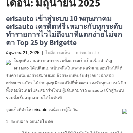
เดือน:
มิถุนายน 2025
erisauto เข้าสู่ระบบ 10 พฤษภาคม
erisauto เครดิตฟรี เหมาะกับทุกระดับ
ทำรายการไวไม่ถึงนาทีแตกง่ายไม่จก
ตา Top 25 by Brigette
มิถุนายน 21, 2025
|
ไม่มีความเห็น
|
erisauto.site
ในยุคที่ความสบายสบายรวมทั้งความเร็วเป็นเรื่องสำคัญ
erisauto ได้เปลี่ยนมาเป็นหนึ่งในแพลตฟอร์มเกมออนไลน์ที่ได้
รับความนิยมอย่างสม่ำเสมอ ด้วยระบบที่ปรับปรุงอย่างนำสมัย
erisauto สมัคร ได้ง่ายสุดๆเพียงแต่ไม่กี่ขั้นตอน รองรับทุกอุปกรณ์ อีก
ทั้งคอมพิวเตอร์และสมาร์ทโฟน ผู้เล่นสามารถ erisauto เข้าสู่ระบบ
รวมทั้งเริ่มสนุกสนานได้ในทันที
จุดแข็งที่ทำให้
erisauto
เหนือกว่าผู้ใดกัน
1. ระบบฝาก-ถอนอัตโนมัติ