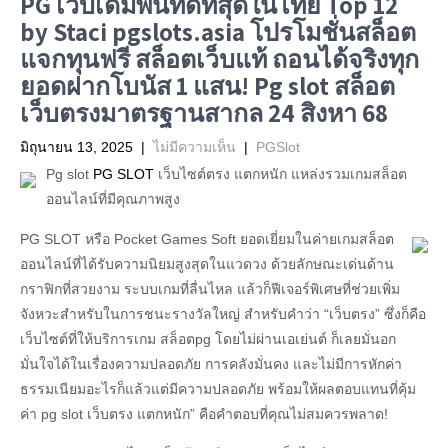
PG เว็บเดิมพันที่ดีที่สุดในไทย Top 12
by Staci pgslots.asia โปรโมชั่นสล็อต
แจกทุนฟรี สล็อตเว็บแท้ ถอนได้จริงทุก
ยอดฝากโบนัส 1 แสน! Pg slot สล็อต
เว็บตรงมาตรฐานสากล 24 สิงหา 68
มิถุนายน 13, 2025
|
ไม่มีความเห็น
|
PGSlot
Pg slot
PG SLOT
เว็บไซต์ตรง แตกหนัก แหล่งรวมเกมสล็อต
ออนไลน์ที่มีคุณภาพสูง
PG SLOT หรือ Pocket Games Soft ยอดเยี่ยมในค่ายเกมสล็อต
ออนไลน์ที่ได้รับความนิยมสูงสุดในแวดวง ด้วยลักษณะเด่นด้าน
กราฟิกที่สวยงาม ระบบเกมที่ลื่นไหล แล้วก็ฟีเจอร์พิเศษที่ช่วยเพิ่ม
จังหวะสำหรับในการชนะรางวัลใหญ่ สำหรับคำว่า “เว็บตรง” ซึ่งก็คือ
เว็บไซต์ที่ให้บริการเกม สล็อตpg โดยไม่ผ่านเอเย่นต์ ก็เลยมั่นอก
มั่นใจได้ในเรื่องความปลอดภัย การคลังมั่นคง และไม่มีการหักค่า
ธรรมเนียมอะไรก็แล้วแต่มีความปลอดภัย พร้อมให้ผลตอบแทนที่คุ้ม
ค่า pg slot เว็บตรง แตกหนัก” คือคำตอบที่คุณไม่สมควรพลาด!