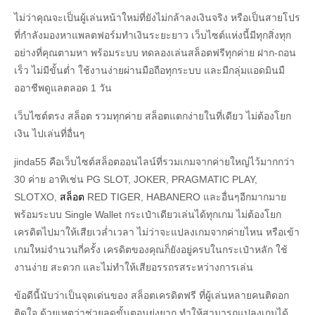
ไม่ว่าคุณจะเป็นผู้เล่นหน้าใหม่ที่ยังไม่กล้าลงเงินจริง หรือเป็นสายโปร
ที่กำลังมองหาแพลตฟอร์มทำเงินระยะยาว เว็บไซต์แห่งนี้มีทุกสิ่งทุก
อย่างที่คุณตามหา พร้อมระบบ ทดลองเล่นสล็อตฟรีทุกค่าย ฝาก-ถอน
เร็ว ไม่มีขั้นต่ำ ใช้งานง่ายผ่านมือถือทุกระบบ และมีกลุ่มแอดมินมื
ออาชีพดูแลตลอด 1 วัน
เว็บไซต์ตรง สล็อต รวมทุกค่าย สล็อตแตกง่ายในที่เดียว ไม่ต้องโยก
เงิน ไปเล่นที่อื่นๆ
jinda55 คือเว็บไซต์สล็อตออนไลน์ที่รวมเกมจากค่ายใหญ่ไว้มากกว่า
30 ค่าย อาทิเช่น PG SLOT, JOKER, PRAGMATIC PLAY,
SLOTXO,
สล็อต
RED TIGER, HABANERO และอื่นๆอีกมากมาย
พร้อมระบบ Single Wallet กระเป๋าเดียวเล่นได้ทุกเกม ไม่ต้องโยก
เครดิตไปมาให้เสียเวล่ำเวลา ไม่ว่าจะแปลงเกมจากค่ายไหน หรือเข้า
เกมใหม่จำนวนกี่ครั้ง เครดิตของคุณก็ยังอยู่ครบในกระเป๋าหลัก ใช้
งานง่าย สะดวก และไม่ทำให้เสียอรรถรสระหว่างการเล่น
ข้อดีนี้นับว่าเป็นจุดเด่นของ สล็อตเครดิตฟรี ที่ผู้เล่นหลายคนติดอก
ติดใจ ด้วยเหตุว่าช่วยลดขั้นตอนยุ่งยาก ทำให้สามารถแปลงเกมได้