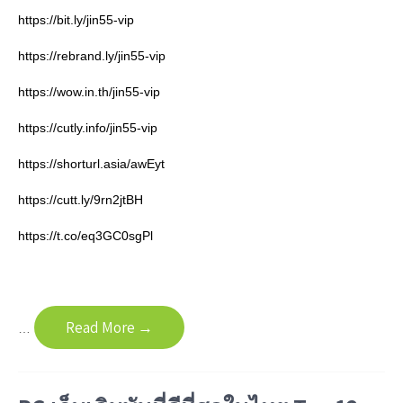
https://bit.ly/jin55-vip
https://rebrand.ly/jin55-vip
https://wow.in.th/jin55-vip
https://cutly.info/jin55-vip
https://shorturl.asia/awEyt
https://cutt.ly/9rn2jtBH
https://t.co/eq3GC0sgPl
Read More →
…