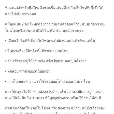
ข้อเสนอสำหรับมือใหม่ที่อยากเริ่มเล่นสล็อตกับเว็บไซต์ที่เชื่อถือได้
และไม่เสี่ยงถูกหลอก
แม้คุณเป็นผู้เล่นใหม่ที่ต้องการเริ่มเล่นสล็อตแม้กระนั้นยังกลัวว่าจะ
โดนโกงหรือเล่นแล้วมิได้เงินจริง ข้อแนะนำจากเรา:
• เลือกเว็บไซต์ที่เป็น เว็บไซต์ตรงไม่ผ่านเอเย่นต์ เพียงแค่นั้น
• วิเคราะห์ว่ามีลิขสิทธิ์แท้จากค่ายเกมไหม
• อ่านรีวิวจากผู้ใช้งานจริง หรือเช็กผ่านคอมมูนิตี้ต่างๆ
• ทดสอบฝากด้วยยอดน้อยก่อน
• ถามไถ่คณะทำงานว่าใช้ระบบออโต้หรือแอดมินกดโอน
และก็ถ้าคุณไม่ได้อยากต้องการเสียเวล่ำเวลาลองผิดลองถูก เสนอ
แนะให้เริ่มต้นกับ 918kiss ที่มีทุกๆอย่างครบพร้อมใช้งานได้ทันที
การเล่นสล็อตในยุคนี้ไม่ใช่แค่เรื่องของดวง แม้กระนั้นคือเรื่องของ