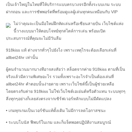
เป็นเจ้าใหญ่ในไทยที่ให้บริการแบบครบวงจรอีกทั้งระบบเกม ระบบ
ฝากถอน และการซัพพอร์ตที่พร้อมดูแลผู้เล่นทุกคนเหมือนกับ VIP
ไม่ว่าคุณจะเป็นมือใหม่ฝึกหัดเล่นหรือเซียนสายปั่น เว็บไซต์แห่ง
นี้วางแบบมาให้ตอบโจทย์ทุกสไตล์การเล่น พร้อมเปิด
ประสบการณ์ที่คุณจะไม่มีวันลืม
918kiss แท้ ต่างจากทั่วๆไปยังไง เพราะเหตุไรจะต้องเลือกเล่นที่
allbet24hr เท่านั้น
ผู้คนจำนวนมากบางทีอาจสงสัยว่า สล็อตจากค่าย 918kiss ตามที่เป็น
จริงแล้วมีความพิเศษอะไร รวมทั้งเพราะอะไรจำเป็นต้องเล่นที่
allbet24hr คำตอบนั้นง่ายดาย เพราะเว็บไซต์นี้เป็นผู้ช่วยเหลือ
โดยตรงกับค่าย 918kiss ไม่ใช่เว็บไซต์เอเย่นต์หรือตัวแทน ระบบทุกๆ
สิ่งทุกๆอย่างก็เลยส่งตรงจากเซิร์ฟเวอร์หลักแบบไม่มีดัดแปลง
• เกมทุกเกมเป็นเวอร์ชันแท้ดั้งเดิม ไม่มีการลดโอกาสชนะ
• ระบบโบนัส ฟีพบร์ในเกม และก็แจ็คพอตปฏิบัติงานสมบูรณ์