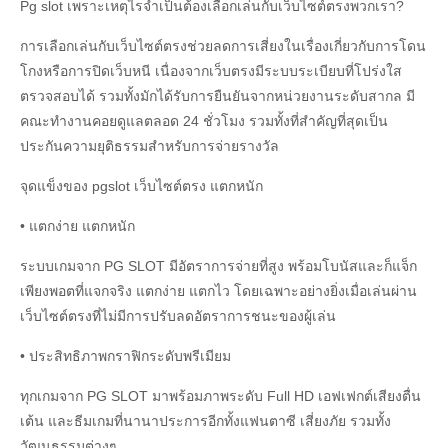
Pg slot เพราะเหตุไรจำเป็นต้องเลือกเล่นกับเว็บไซต์ตรงพวกเรา?
การเลือกเล่นกับเว็บไซต์ตรงช่วยลดการเสี่ยงในเรื่องเกี่ยวกับการโดน
โกงหรือการปิดเว็บหนี เนื่องจากเว็บตรงมีระบบระเบียบที่โปร่งใส
ตรวจสอบได้ รวมทั้งมักได้รับการยืนยันจากหน่วยงานระดับสากล มี
คณะทำงานคอยดูแลตลอด 24 ชั่วโมง รวมทั้งที่สำคัญที่สุดเป็น
ประกันความยุติธรรมสำหรับการจ่ายรางวัล
จุดแข็งของ pgslot เว็บไซต์ตรง แตกหนัก
• แตกง่าย แตกหนัก
ระบบเกมจาก PG SLOT มีอัตราการจ่ายที่สูง พร้อมโบนัสและก็แจ็ก
เพียงพอตที่แจกจริง แตกง่าย แตกไว โดยเฉพาะอย่างยิ่งเมื่อเล่นผ่าน
เว็บไซต์ตรงที่ไม่มีการปรับลดอัตราการชนะของผู้เล่น
• ประสิทธิภาพกราฟิกระดับพรีเมียม
ทุกเกมจาก PG SLOT มาพร้อมภาพระดับ Full HD เอฟเฟกต์เสียงตื่น
เต้น และธีมเกมที่นานาประการอีกทั้งแฟนตาซี เสี่ยงภัย รวมทั้ง
วัฒนธรรมต่างๆ