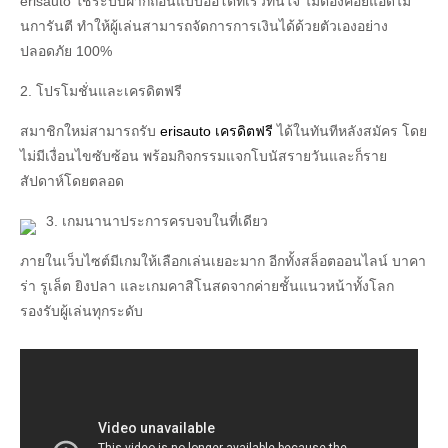
erisauto ใช้ระบบฝากถอนแบบออโต้ที่เร็วทันใจ ไม่ต้องคอยแอดไม่
นการันตี ทำให้ผู้เล่นสามารถจัดการการเงินได้ด้วยตัวเองอย่าง
ปลอดภัย 100%
2. โปรโมชั่นและเครดิตฟรี
สมาชิกใหม่สามารถรับ
erisauto เครดิตฟรี
ได้ในทันทีหลังสมัคร โดย
ไม่มีเงื่อนไขซับซ้อน พร้อมกิจกรรมแจกโบนัสรายวันและก็ราย
สัปดาห์โดยตลอด
3. เกมนานาประการครบจบในที่เดียว
ภายในเว็บไซต์มีเกมให้เลือกเล่นเยอะมาก อีกทั้งสล็อตออนไลน์ บาคา
ร่า รูเล็ต ยิงปลา และเกมคาสิโนสดจากค่ายชั้นแนวหน้าทั้งโลก
รองรับผู้เล่นทุกระดับ