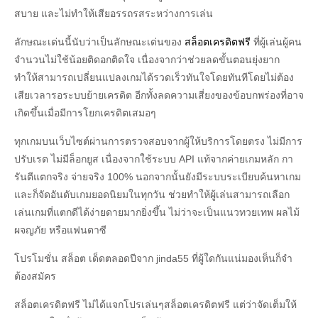
สบาย และไม่ทำให้เสียอรรถรสระหว่างการเล่น
ลักษณะเด่นนี้นับว่าเป็นลักษณะเด่นของ
สล็อตเครดิตฟรี
ที่ผู้เล่นผู้คน
จำนวนไม่ใช้น้อยติดอกติดใจ เนื่องจากว่าช่วยลดขั้นตอนยุ่งยาก
ทำให้สามารถเปลี่ยนแปลงเกมได้รวดเร็วทันใจโดยทันทีโดยไม่ต้อง
เสียเวลารอระบบย้ายเครดิต อีกทั้งลดความเสี่ยงของข้อบกพร่องที่อาจ
เกิดขึ้นเมื่อมีการโยกเครดิตเสมอๆ
ทุกเกมบนเว็บไซต์ผ่านการตรวจสอบจากผู้ให้บริการโดยตรง ไม่มีการ
ปรับเรต ไม่มีล็อกยูส เนื่องจากใช้ระบบ API แท้จากค่ายเกมหลัก กา
รันตีแตกจริง จ่ายจริง 100% นอกจากนั้นยังมีระบบระเบียบค้นหาเกม
และก็จัดอันดับเกมยอดนิยมในทุกวัน ช่วยทำให้ผู้เล่นสามารถเลือก
เล่นเกมที่แตกดีได้ง่ายดายมากยิ่งขึ้น ไม่ว่าจะเป็นแนวทวยเทพ ผลไม้
ผจญภัย หรือแฟนตาซี
โปรโมชั่น สล็อต เด็ดตลอดปีจาก jinda55 ที่ผู้ใดกันแน่มองเห็นก็จำ
ต้องสมัคร
สล็อตเครดิตฟรี ไม่ได้แจกโปรเล่นๆสล็อตเครดิตฟรี แต่ว่าจัดเต็มให้