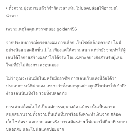
• ตั้งความมุ่งหมายแล้วก็จำกัดเวลาเล่น ไม่ปลดปล่อยให้อารมณ์
นำทาง
เพราะเหตุใดคุณควรทดลอง golden456
จากประสบการณ์ตรงของผม การเลือก เว็บไซต์สล็อตค่ายดัง ไม่มี
อย่างน้อย ยอดฮิตชั้น 1 ไม่เพียงแต่ให้ความสนุก แต่ว่ายังช่วยทำให้ผู้
เล่นได้โอกาสสร้างผลกำไรได้จริง โดยเฉพาะอย่างยิ่งสำหรับผู้เล่น
ใหม่ที่ยังไม่ต้องการลงทุนเยอะ
ไม่ว่าคุณจะเป็นมือใหม่หรือมืออาชีพ การเล่นเว็บแห่งนี้ถือได้ว่า
ประสบการณ์ที่น่าลอง เพราะว่าทั้งหมดทุกอย่างถูกดีไซน์มาให้เข้าถึง
ง่าย เล่นบันเทิงใจ รวมทั้งปลอดภัย
การเล่นสล็อตไม่ได้เป็นแค่การหมุนวงล้อ แม้กระนั้นเป็นความ
สนุกสนานรวมทั้งความตื่นเต้นที่มาพร้อมจังหวะทำเงินจาก สล็อต
เว็บไซต์ตรง แตกง่าย แตกจริง การสมัครง่าย ใช้เวลาไม่กี่นาที ระบบ
ปลอดภัย และโบนัสแตกบ่อยมาก