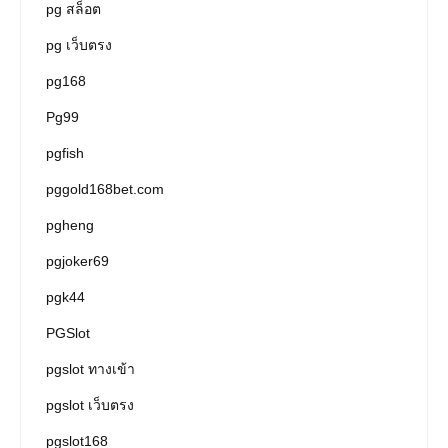
pg สล็อต
pg เว็บตรง
pg168
Pg99
pgfish
pggold168bet.com
pgheng
pgjoker69
pgk44
PGSlot
pgslot ทางเข้า
pgslot เว็บตรง
pgslot168