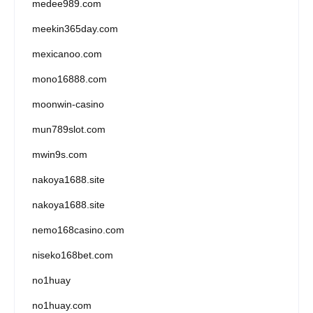
medee989.com
meekin365day.com
mexicanoo.com
mono16888.com
moonwin-casino
mun789slot.com
mwin9s.com
nakoya1688.site
nakoya1688.site
nemo168casino.com
niseko168bet.com
no1huay
no1huay.com