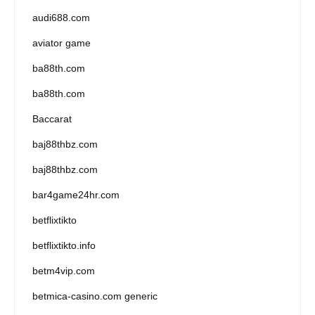
audi688.com
aviator game
ba88th.com
ba88th.com
Baccarat
baj88thbz.com
baj88thbz.com
bar4game24hr.com
betflixtikto
betflixtikto.info
betm4vip.com
betmica-casino.com generic