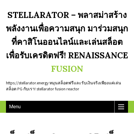
STELLARATOR – พลาสม่าสร้าง
พลังงานเพื่อความสนุก มาร่วมสนุก
ที่คาสิโนออนไลน์และเล่นสล็อต
เพื่อรับเครดิตฟรี! RENAISSANCE
FUSION
https://stellarator.energy หมุนสล็อตฟรีและรับเงินจริงเพียงแค่เล่น
สล็อต PG กับเรา! stellarator fusion reactor
Menu