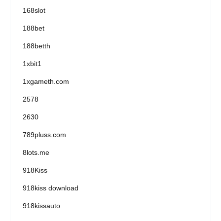
168slot
188bet
188betth
1xbit1
1xgameth.com
2578
2630
789pluss.com
8lots.me
918Kiss
918kiss download
918kissauto