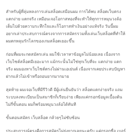
สำหรับผู้ที่ลุ่มหลงการเล่นสล็อตเสมือนผม การได้พบ สล็อตเว็บตรง
แตกง่าย แตกจริง เหมือนเจอโอกาสทองที่จะทำให้ทุกการหมุนวงล้อ
เต็มไปด้วยความระทึกใจและก็โอกาสทำเงินอย่างแท้จริง วันนี้ผม
อยากเล่าประสบการณ์ตรงจากการสมัครรวมทั้งเล่นเว็บสล็อตที่ทำให้
ผมตกหลุมรักโลกของเกมสล็อตเยอะขึ้น
ก่อนที่ผมจะกดสมัครเล่น ผมใช้เวลาหาข้อมูลไม่น้อยเลย เนื่องจาก
เว็บไซต์สล็อตมีเยอะมาก แม้กระนั้นไม่ใช่ทุกเว็บที่จะ แตกง่าย แตก
จริง ผมมองหาเว็บไซต์ตรงไม่ผ่านเอเย่นต์ เนื่องจากเคยประสบปัญหา
ฝากแล้วไม่เข้าหรือถอนยากมากมาย
สุดท้าย ผมเจอเว็บที่มีรีวิวดี มีผู้เล่นยืนยันว่า สล็อตแตกง่ายจริง แถม
ระบบลงทะเบียนเป็นสมาชิกก็เรียบง่าย เพียงแค่กรอกข้อมูลเบื้องต้น
ไม่กี่ขั้นตอน ผมก็พร้อมหมุนวงล้อได้ทันที
ขั้นตอนสมัคร เว็บสล็อต กล้วยๆไม่ซับซ้อน
ประสบการณ์ตรงคือการสมัครไม่ยุ่งยากเลยนะครับ แค่กรอกชื่อ เบอร์