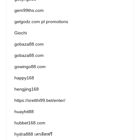
gem99ths.com
getgodz.com pl promotions
Giochi
gobaza88.com
gobaza88.com
gowingo88.com
happy168
hengjing168
https://sretthi99.bet/enter/
huayhit88
hubbet168.com
hydra888 เครดิตฟรี