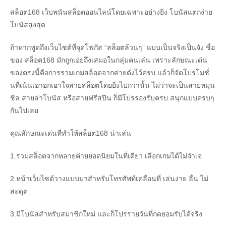
สล็อต168 เว็บพนันสล็อตออนไลน์โดยเฉพาะอย่างยิ่ง โบนัสแตกง่าย
โบนัสสูงสุด
ถ้าหากพูดถึงเว็บไซต์ที่จุดโฟกัส “สล็อตล้วนๆ” แบบเป็นจริงเป็นจัง ชื่อ
ของ สล็อต168 มักถูกเอ่ยถึงเสมอในกลุ่มคนเล่น เพราะลักษณะเด่น
ของตรงนี้คือการรวมเกมสล็อตจากค่ายดังไว้ครบ แล้วก็จัดโปรโมชั่
นที่เน้นเอาอกเอาใจสายสล็อตโดยยิ่งไปกว่านั้น ไม่ว่าจะเป็นสายหมุน
ชิล สายล่าโบนัส หรือสายฟรีสปิน ก็มีโปรรองรับครบ สนุกแบบครบๆ
กันไปเลย
คุณลักษณะเด่นที่ทำให้สล็อต168 น่าเล่น
1.รวมสล็อตจากหลายค่ายยอดนิยมในที่เดียว เลือกเกมได้ไม่จำเจ
2.หน้าเว็บไซต์วางแบบมาสำหรับโทรศัพท์เคลื่อนที่ เล่นง่าย ลื่น ไม่
สะดุด
3.มีโบนัสสำหรับสมาชิกใหม่ และก็โปรรายวันที่กดยอมรับได้จริง