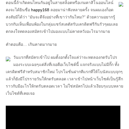
ตอนนี้ถ้าเกิดคนไหนกันอยู่ในสายสล็อตหรือเกมคาสิโนออนไลน์
คงจะได้ยินชื่อ
happy168
ลอยมาน่าฟังหลายครั้ง จนผมเองก็อด
สงสัยมิได้ว่า “มันจะดีจังอย่างที่เขาว่ากันไหม?” ด้วยความอยากรู้
บวกกับเห็นเพื่อนพ้องในกลุ่มแชร์สเตตัสรับเครดิตฟรีกันรัวๆผมเลย
ตกลงใจทดลองสมัครเข้าไปมองแบบไม่คาดหวังอะไรมากมาย
คำตอบคือ… เกินคาดมากมาย
วันแรกที่สมัครเข้าไป ผมตั้งอกตั้งใจแค่ว่าจะทดลองกดรับโปร
มองระบบเฉยๆแต่สิ่งที่เจอคือเว็บไซต์นี้ แจกจริงแบบไม่มีกั๊ก ทั้ง
เครดิตฟรีสำหรับสมาชิกใหม่ โปรโมชั่นฝากทีแรกที่ให้โบนัสแบบจุกๆ
แล้วก็ยังมีโปรรายวันให้กดรับตลอด เวลาเข้าไปหน้าเว็บไซต์เป็นรู้สึก
ราวกับมีอะไรให้กดรับตลอดเวลา ไม่ใช่สมัครไปแล้วเงียบๆแบบหลาย
เว็บไซต์ที่เคยเจอ