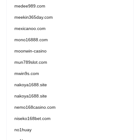
medee989.com
meekin365day.com
mexicanoo.com
mono16888.com
moonwin-casino
mun789slot.com
mwin9s.com
nakoya1688.site
nakoya1688.site
nemo168casino.com
niseko168bet.com
no1huay