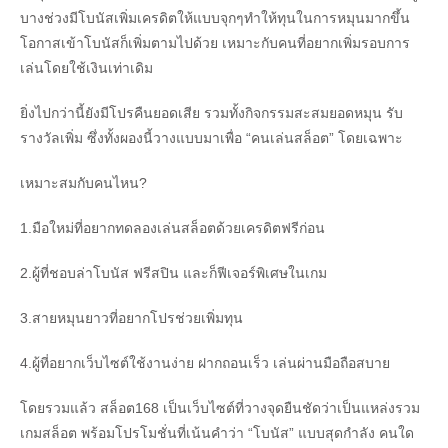
บางช่วงมีโบนัสเพิ่มเครดิตให้แบบจุกๆทำให้ทุนในการหมุนมากขึ้น
โอกาสเข้าโบนัสก็เพิ่มตามไปด้วย เหมาะกับคนที่อยากเพิ่มรอบการ
เล่นโดยใช้เงินเท่าเดิม
ยิ่งไปกว่านี้ยังมีโปรคืนยอดเสีย รวมทั้งกิจกรรมสะสมยอดหมุน รับ
รางวัลเพิ่ม ซึ่งทั้งผองนี้วางแบบมาเพื่อ “คนเล่นสล็อต” โดยเฉพาะ
เหมาะสมกับคนไหน?
1.มือใหม่ที่อยากทดลองเล่นสล็อตด้วยเครดิตฟรีก่อน
2.ผู้ที่ชอบล่าโบนัส ฟรีสปิน และก็ฟีเจอร์พิเศษในเกม
3.สายหมุนยาวที่อยากโปรช่วยเพิ่มทุน
4.ผู้ที่อยากเว็บไซต์ใช้งานง่าย ฝากถอนเร็ว เล่นผ่านมือถือสบาย
โดยรวมแล้ว สล็อต168 เป็นเว็บไซต์ที่วางจุดยืนชัดว่าเป็นแหล่งรวม
เกมสล็อต พร้อมโปรโมชั่นที่เน้นคำว่า “โบนัส” แบบสุดกำลัง คนใด