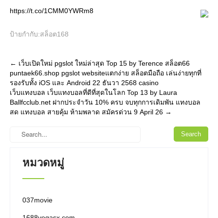
https://t.co/1CMM0YWRm8
ป้ายกำกับ:
สล็อต168
Post
←
เว็บเปิดใหม่ pgslot ใหม่ล่าสุด Top 15 by Terence สล็อต66
puntaek66.shop pgslot websiteแตกง่าย สล็อตมือถือ เล่นง่ายทุกที่
navigation
รองรับทั้ง iOS และ Android 22 ธันวา 2568 casino
เว็บแทงบอล เว็บแทงบอลที่ดีที่สุดในโลก Top 13 by Laura
Ballfcclub.net ฝากประจำวัน 10% ครบ จบทุกการเดิมพัน แทงบอล
สด แทงบอล สายคุ้ม ห้ามพลาด สมัครด่วน 9 April 26
→
หมวดหมู่
037movie
1688vegasx.com