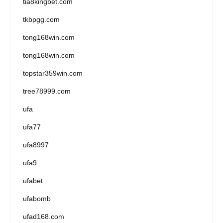
tia8kingbet.com
tkbpgg.com
tong168win.com
tong168win.com
topstar359win.com
tree78999.com
ufa
ufa77
ufa8997
ufa9
ufabet
ufabomb
ufad168.com