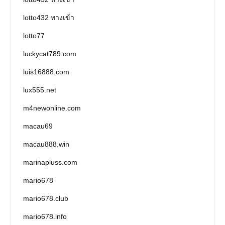
lotto432 ทางเข้า
lotto77
luckycat789.com
luis16888.com
lux555.net
m4newonline.com
macau69
macau888.win
marinapluss.com
mario678
mario678.club
mario678.info