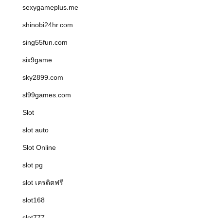
sexygameplus.me
shinobi24hr.com
sing55fun.com
six9game
sky2899.com
sl99games.com
Slot
slot auto
Slot Online
slot pg
slot เครดิตฟรี
slot168
slot777