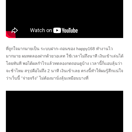
ที่ถูกใจมากมายเป็น ระบบฝาก–ถอนของ happy168 ทำงานไว
มากมาย ผมทดลองฝากด้วยวอเลท ใช้เวลาไม่ถึงนาที เงินเข้าเล่นได้
โดยทันที พอได้ผลกำไรแล้วทดลองกดถอนดูบ้าง เวลานี้ก็แอบลุ้นว่า
จะช้าไหม สรุปคือไม่ถึง 2 นาที เงินเข้าเลย ตรงนี้ทำให้ผมรู้สึกแน่ใจ
ว่าเว็บนี้ “จ่ายจริง” ไม่ต้องมานั่งลุ้นเหมือนบางที่