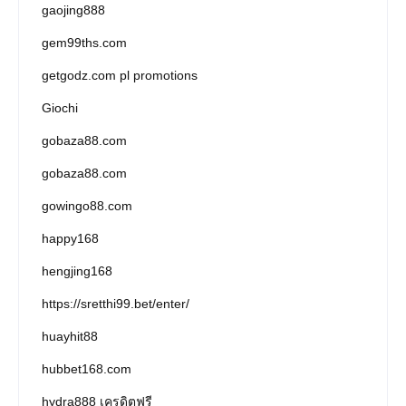
gaojing888
gem99ths.com
getgodz.com pl promotions
Giochi
gobaza88.com
gobaza88.com
gowingo88.com
happy168
hengjing168
https://sretthi99.bet/enter/
huayhit88
hubbet168.com
hydra888 เครดิตฟรี