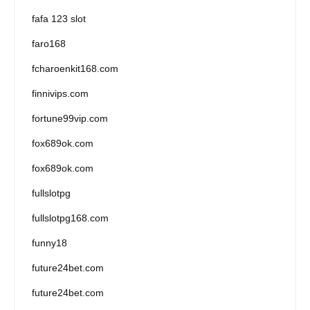
fafa 123 slot
faro168
fcharoenkit168.com
finnivips.com
fortune99vip.com
fox689ok.com
fox689ok.com
fullslotpg
fullslotpg168.com
funny18
future24bet.com
future24bet.com