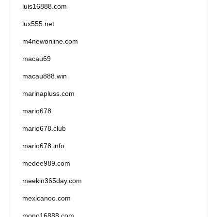
luis16888.com
lux555.net
m4newonline.com
macau69
macau888.win
marinapluss.com
mario678
mario678.club
mario678.info
medee989.com
meekin365day.com
mexicanoo.com
mono16888.com