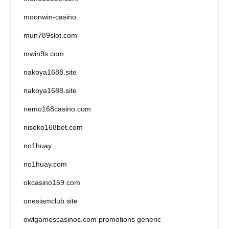
moonwin-casino
mun789slot.com
mwin9s.com
nakoya1688.site
nakoya1688.site
nemo168casino.com
niseko168bet.com
no1huay
no1huay.com
okcasino159.com
onesiamclub.site
owlgamescasinos.com promotions generic