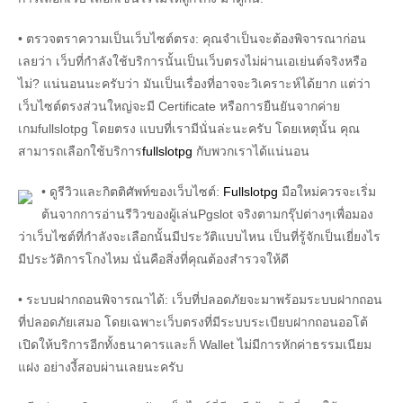
• ตรวจตราความเป็นเว็บไซต์ตรง: คุณจำเป็นจะต้องพิจารณาก่อน
เลยว่า เว็บที่กำลังใช้บริการนั้นเป็นเว็บตรงไม่ผ่านเอเย่นต์จริงหรือ
ไม่? แน่นอนนะครับว่า มันเป็นเรื่องที่อาจจะวิเคราะห์ได้ยาก แต่ว่า
เว็บไซต์ตรงส่วนใหญ่จะมี Certificate หรือการยืนยันจากค่าย
เกมfullslotpg โดยตรง แบบที่เรามีนั่นล่ะนะครับ โดยเหตุนั้น คุณ
สามารถเลือกใช้บริการ
fullslotpg
กับพวกเราได้แน่นอน
• ดูรีวิวและกิตติศัพท์ของเว็บไซต์:
Fullslotpg
มือใหม่ควรจะเริ่ม
ต้นจากการอ่านรีวิวของผู้เล่นPgslot จริงตามกรุ๊ปต่างๆเพื่อมอง
ว่าเว็บไซต์ที่กำลังจะเลือกนั้นมีประวัติแบบไหน เป็นที่รู้จักเป็นเยี่ยงไร
มีประวัติการโกงไหม นั่นคือสิ่งที่คุณต้องสำรวจให้ดี
• ระบบฝากถอนพิจารณาได้: เว็บที่ปลอดภัยจะมาพร้อมระบบฝากถอน
ที่ปลอดภัยเสมอ โดยเฉพาะเว็บตรงที่มีระบบระเบียบฝากถอนออโต้
เปิดให้บริการอีกทั้งธนาคารและก็ Wallet ไม่มีการหักค่าธรรมเนียม
แฝง อย่างงี้สอบผ่านเลยนะครับ