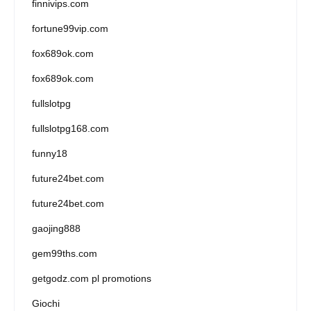
finnivips.com
fortune99vip.com
fox689ok.com
fox689ok.com
fullslotpg
fullslotpg168.com
funny18
future24bet.com
future24bet.com
gaojing888
gem99ths.com
getgodz.com pl promotions
Giochi