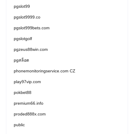
pgslot99
pgslot9999.co
pgslot999bets.com
pgslotgolf
pgzeus88win.com
pgสล็อต
phonemonitoringservice.com CZ
play97vip.com
pokbet88
premium66.info
proded888x.com
public