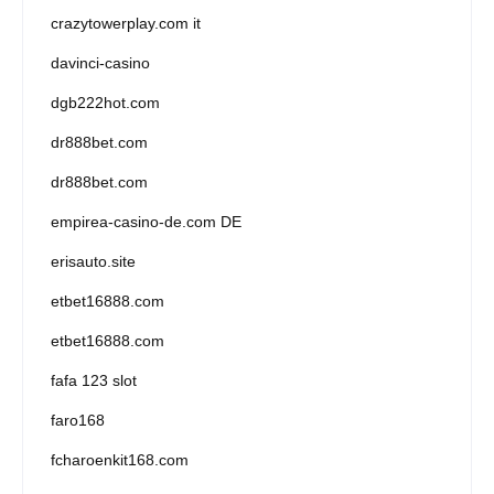
crazytowerplay.com it
davinci-casino
dgb222hot.com
dr888bet.com
dr888bet.com
empirea-casino-de.com DE
erisauto.site
etbet16888.com
etbet16888.com
fafa 123 slot
faro168
fcharoenkit168.com