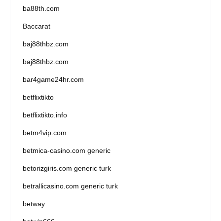
ba88th.com
Baccarat
baj88thbz.com
baj88thbz.com
bar4game24hr.com
betflixtikto
betflixtikto.info
betm4vip.com
betmica-casino.com generic
betorizgiris.com generic turk
betrallicasino.com generic turk
betway