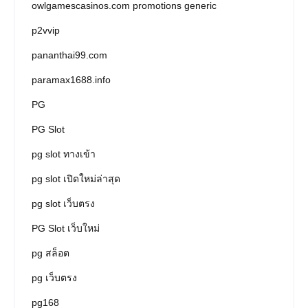
owlgamescasinos.com promotions generic
p2vvip
pananthai99.com
paramax1688.info
PG
PG Slot
pg slot ทางเข้า
pg slot เปิดใหม่ล่าสุด
pg slot เว็บตรง
PG Slot เว็บใหม่
pg สล็อต
pg เว็บตรง
pg168