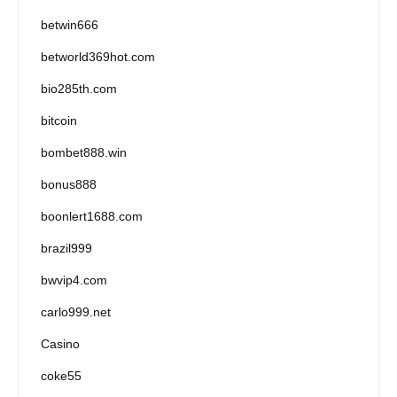
betwin666
betworld369hot.com
bio285th.com
bitcoin
bombet888.win
bonus888
boonlert1688.com
brazil999
bwvip4.com
carlo999.net
Casino
coke55