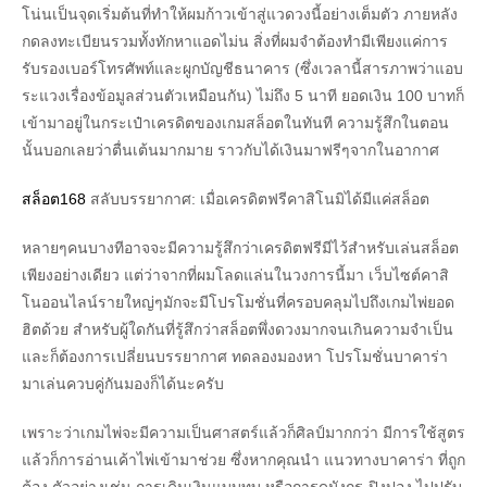
โน่นเป็นจุดเริ่มต้นที่ทำให้ผมก้าวเข้าสู่แวดวงนี้อย่างเต็มตัว ภายหลัง
กดลงทะเบียนรวมทั้งทักหาแอดไม่น สิ่งที่ผมจำต้องทำมีเพียงแค่การ
รับรองเบอร์โทรศัพท์และผูกบัญชีธนาคาร (ซึ่งเวลานี้สารภาพว่าแอบ
ระแวงเรื่องข้อมูลส่วนตัวเหมือนกัน) ไม่ถึง 5 นาที ยอดเงิน 100 บาทก็
เข้ามาอยู่ในกระเป๋าเครดิตของเกมสล็อตในทันที ความรู้สึกในตอน
นั้นบอกเลยว่าตื่นเต้นมากมาย ราวกับได้เงินมาฟรีๆจากในอากาศ
สล็อต168
สลับบรรยากาศ: เมื่อเครดิตฟรีคาสิโนมิได้มีแค่สล็อต
หลายๆคนบางทีอาจจะมีความรู้สึกว่าเครดิตฟรีมีไว้สำหรับเล่นสล็อต
เพียงอย่างเดียว แต่ว่าจากที่ผมโลดแล่นในวงการนี้มา เว็บไซต์คาสิ
โนออนไลน์รายใหญ่ๆมักจะมีโปรโมชั่นที่ครอบคลุมไปถึงเกมไพ่ยอด
ฮิตด้วย สำหรับผู้ใดกันที่รู้สึกว่าสล็อตพึ่งดวงมากจนเกินความจำเป็น
และก็ต้องการเปลี่ยนบรรยากาศ ทดลองมองหา โปรโมชั่นบาคาร่า
มาเล่นควบคู่กันมองก็ได้นะครับ
เพราะว่าเกมไพ่จะมีความเป็นศาสตร์แล้วก็ศิลป์มากกว่า มีการใช้สูตร
แล้วก็การอ่านเค้าไพ่เข้ามาช่วย ซึ่งหากคุณนำ แนวทางบาคาร่า ที่ถูก
ต้อง ตัวอย่างเช่น การเดินเงินแบบทบ หรือการดูมังกร-ปิงปอง ไปปรับ