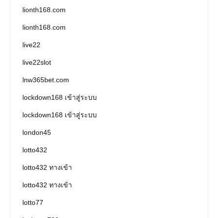
lionth168.com
lionth168.com
live22
live22slot
lnw365bet.com
lockdown168 เข้าสู่ระบบ
lockdown168 เข้าสู่ระบบ
london45
lotto432
lotto432 ทางเข้า
lotto432 ทางเข้า
lotto77