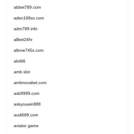
abbet789.com
aden168ss.com
adm789.info
allbet24hr
allone745s.com
alot66
amb slot
ambnovabet.com
asb9999.com
askyouwin888
audi688.com
aviator game