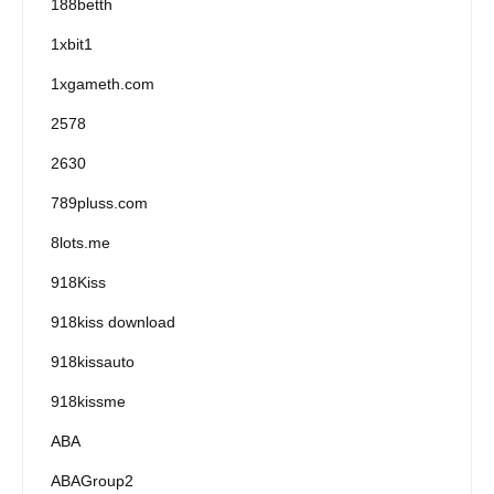
188betth
1xbit1
1xgameth.com
2578
2630
789pluss.com
8lots.me
918Kiss
918kiss download
918kissauto
918kissme
ABA
ABAGroup2