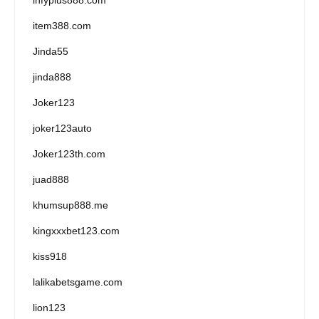
item388.com
Jinda55
jinda888
Joker123
joker123auto
Joker123th.com
juad888
khumsup888.me
kingxxxbet123.com
kiss918
lalikabetsgame.com
lion123