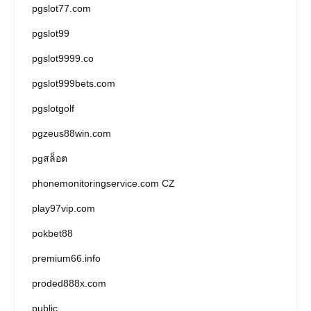
pgslot77.com
pgslot99
pgslot9999.co
pgslot999bets.com
pgslotgolf
pgzeus88win.com
pgสล็อต
phonemonitoringservice.com CZ
play97vip.com
pokbet88
premium66.info
proded888x.com
public