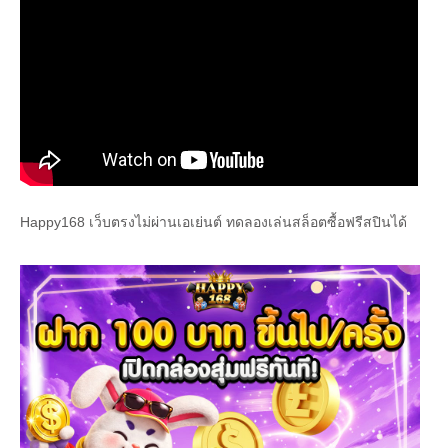
Happy168 เว็บตรงไม่ผ่านเอเย่นต์ ทดลองเล่นสล็อตซื้อฟรีสปินได้