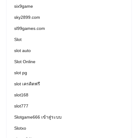
six9game
sky2899.com
sl99games.com
Slot
slot auto
Slot Online
slot pg
slot เครดิตฟรี
slot168
slot777
Slotgame666 เข้าสู่ระบบ
Slotxo