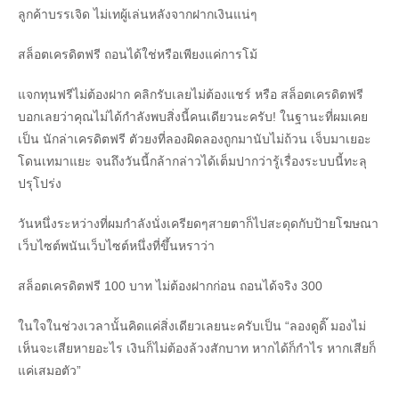
ลูกค้าบรรเจิด ไม่เทผู้เล่นหลังจากฝากเงินแน่ๆ
สล็อตเครดิตฟรี ถอนได้ใช่หรือเพียงแค่การโม้
แจกทุนฟรีไม่ต้องฝาก คลิกรับเลยไม่ต้องแชร์ หรือ สล็อตเครดิตฟรี
บอกเลยว่าคุณไม่ได้กำลังพบสิ่งนี้คนเดียวนะครับ! ในฐานะที่ผมเคย
เป็น นักล่าเครดิตฟรี ตัวยงที่ลองผิดลองถูกมานับไม่ถ้วน เจ็บมาเยอะ
โดนเทมาแยะ จนถึงวันนี้กล้ากล่าวได้เต็มปากว่ารู้เรื่องระบบนี้ทะลุ
ปรุโปร่ง
วันหนึ่งระหว่างที่ผมกำลังนั่งเครียดๆสายตาก็ไปสะดุดกับป้ายโฆษณา
เว็บไซต์พนันเว็บไซต์หนึ่งที่ขึ้นหราว่า
สล็อตเครดิตฟรี 100 บาท ไม่ต้องฝากก่อน ถอนได้จริง 300
ในใจในช่วงเวลานั้นคิดแค่สิ่งเดียวเลยนะครับเป็น “ลองดูดิ๊ มองไม่
เห็นจะเสียหายอะไร เงินก็ไม่ต้องล้วงสักบาท หากได้ก็กำไร หากเสียก็
แค่เสมอตัว”