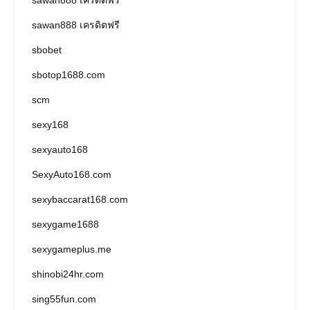
sawan888 เครดิตฟรี
sbobet
sbotop1688.com
scm
sexy168
sexyauto168
SexyAuto168.com
sexybaccarat168.com
sexygame1688
sexygameplus.me
shinobi24hr.com
sing55fun.com