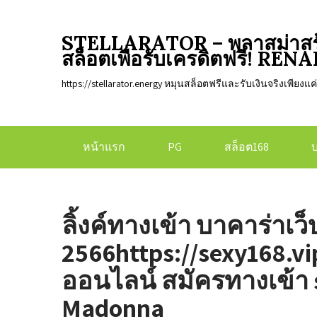
STELLARATOR – พลาสม่าสร้าง
สล็อตเพื่อรับเครดิตฟรี! RE
https://stellarator.energy หมุนสล็อตฟรีและรับเงินจริงเพียงแค่
หน้าแรก
PG
สล็อต168
ลิ้งค์ทางเข้า บาคาร่าเว
2566https://sexy168.v
ออนไลน์ สมัครทางเข้า 
Madonna