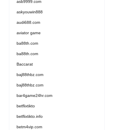
asb9999.com
askyouwin888
audi688.com
aviator game
ba88th.com
ba88th.com
Baccarat
baj88thbz.com
baj88thbz.com
bar4game24hr.com
betflixtikto
betflixtikto.info
betm4vip.com