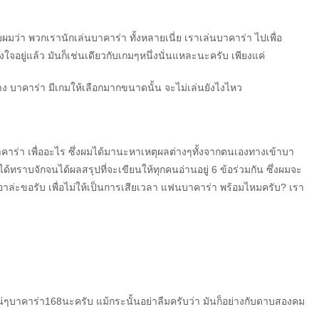
มว่า พวกเรานักเล่นบาคาร่า ทั้งหลายเนี่ย เราเล่นบาคาร่า ไปเพื่อ
งใจอยู่แล้ว มันก็เช่นเดียวกับเกมๆหนึ่งนั่นแหละนะครับ เพียงแค่
าง บาคาร่า มีเกมให้เลือกมากขนาดนั้น จะไม่เล่นยังไงไหว
คาร่า เพื่ออะไร ซึ่งผมได้มานะหาเหตุผลต่างๆทั้งจากตนเองทางเข้าบา
ด้ทราบจักจนได้ผลสรุปที่จะเขียนให้ทุกคนอ่านอยู่ 6 ข้อร่วมกัน ซึ่งผมจะ
 เอาล่ะขอรับ เพื่อไม่ให้เป็นการเสียเวลา แฟนบาคาร่า พร้อมไหมครับ? เรา
น่ๆบาคาร่า168นะครับ แม้กระนั้นอย่าลืมครับว่า มันก็อย่างกับดาบสองคม