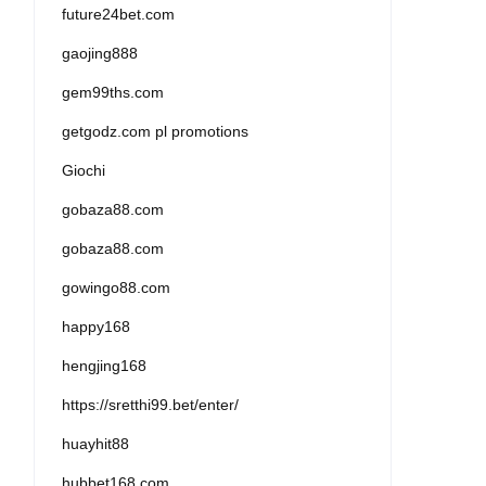
future24bet.com
gaojing888
gem99ths.com
getgodz.com pl promotions
Giochi
gobaza88.com
gobaza88.com
gowingo88.com
happy168
hengjing168
https://sretthi99.bet/enter/
huayhit88
hubbet168.com