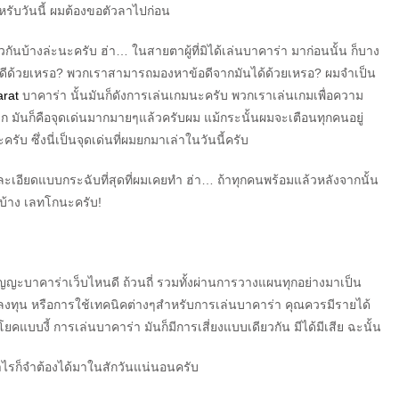
รับวันนี้ ผมต้องขอตัวลาไปก่อน
้างล่ะนะครับ ฮ่า… ในสายตาผู้ที่มิได้เล่นบาคาร่า มาก่อนนั้น ก็บาง
ีข้อดีด้วยเหรอ? พวกเราสามารถมองหาข้อดีจากมันได้ด้วยเหรอ? ผมจำเป็น
arat
บาคาร่า นั้นมันก็ดังการเล่นเกมนะครับ พวกเราเล่นเกมเพื่อความ
ก มันก็คือจุดเด่นมากมายๆแล้วครับผม แม้กระนั้นผมจะเตือนทุกคนอยู่
บ ซึ่งนี่เป็นจุดเด่นที่ผมยกมาเล่าในวันนี้ครับ
รายละเอียดแบบกระฉับที่สุดที่ผมเคยทำ ฮ่า… ถ้าทุกคนพร้อมแล้วหลังจากนั้น
รบ้าง เลทโกนะครับ!
ญญะบาคาร่าเว็บไหนดี ถ้วนถี่ รวมทั้งผ่านการวางแผนทุกอย่างมาเป็น
งินลงทุน หรือการใช้เทคนิคต่างๆสำหรับการเล่นบาคาร่า คุณควรมีรายได้
บบงี้ การเล่นบาคาร่า มันก็มีการเสี่ยงแบบเดียวกัน มีได้มีเสีย ฉะนั้น
กำไรก็จำต้องได้มาในสักวันแน่นอนครับ