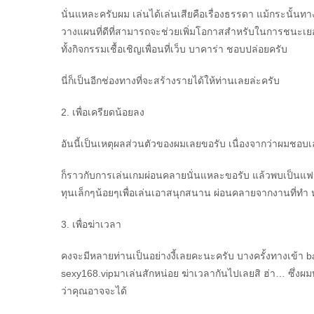
นั่นแหละครับผม เล่นได้เล่นเสียคือเรื่องธรรดา แม้กระนั้นท
วางแผนที่ดีที่สามารถจะช่วยเพิ่มโอกาสสำหรับในการชนะเยอ
ทั้งกิจกรรมเชื้อเชิญเพื่อนที่เว็บ บาคาร่า ชอบปล่อยครับ
นี่ก็เป็นอีกช่องทางที่จะสร้างรายได้ให้ท่านเลยล่ะครับ
2. เพื่อเครียดน้อยลง
อันนี้เป็นเหตุผลส่วนตัวของผมเลยขอรับ เนื่องจากว่าผมชอบเล
ก็ราวกับการเล่นเกมผ่อนคลายนั่นแหละขอรับ แล้วพบเป็นแฟน
ทุนเล็กๆน้อยๆเพื่อเล่นเอาสนุกสนาน ผ่อนคลายจากงานที่ทำ หร
3. เพื่อฆ่าเวลา
คงจะมีหลายท่านเป็นอย่างงี้เลยคะนะครับ บางครั้งทางเข้า b
sexy168.vipมาเล่นสักหน่อย ฆ่าเวลากันไปเลยสิ ฮ่า… ซึ่งผ
ว่าคุณอาจจะได้