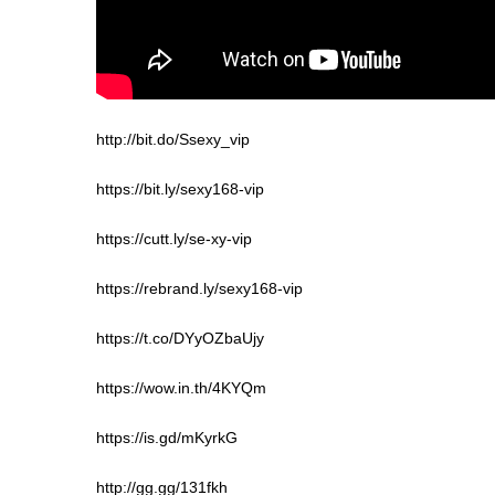
http://bit.do/Ssexy_vip
https://bit.ly/sexy168-vip
https://cutt.ly/se-xy-vip
https://rebrand.ly/sexy168-vip
https://t.co/DYyOZbaUjy
https://wow.in.th/4KYQm
https://is.gd/mKyrkG
http://gg.gg/131fkh