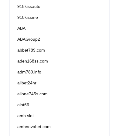
918kissauto
918kissme
ABA
ABAGroup2
abbet789.com
aden168ss.com
adm789.info
allbet24hr
allone745s.com
alot66
amb slot
ambnovabet.com