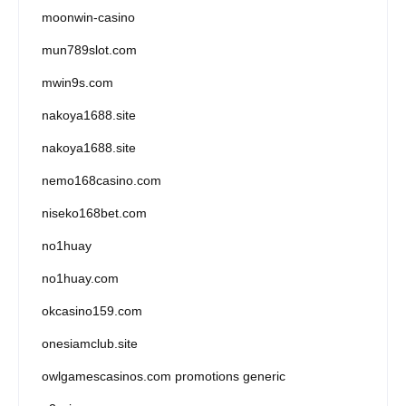
moonwin-casino
mun789slot.com
mwin9s.com
nakoya1688.site
nakoya1688.site
nemo168casino.com
niseko168bet.com
no1huay
no1huay.com
okcasino159.com
onesiamclub.site
owlgamescasinos.com promotions generic