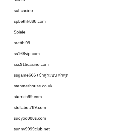
sol-casino
spbetflik888.com
Spiele
sretthi99
ss168vip.com
ssc915casino.com
ssgame666 เข้าสู่ระบบ ล่าสุด
stanmerhouse.co.uk
starrich99.com
stellabet789.com
sudyod888s.com
sunny9999club.net