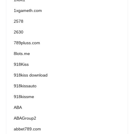
1xgameth.com
2578
2630
789pluss.com
8lots.me
918Kiss
918kiss download
918kissauto
918kissme
ABA
ABAGroup2
abbet789.com