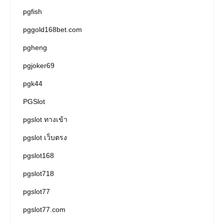
pgfish
pggold168bet.com
pgheng
pgjoker69
pgk44
PGSlot
pgslot ทางเข้า
pgslot เว็บตรง
pgslot168
pgslot718
pgslot77
pgslot77.com