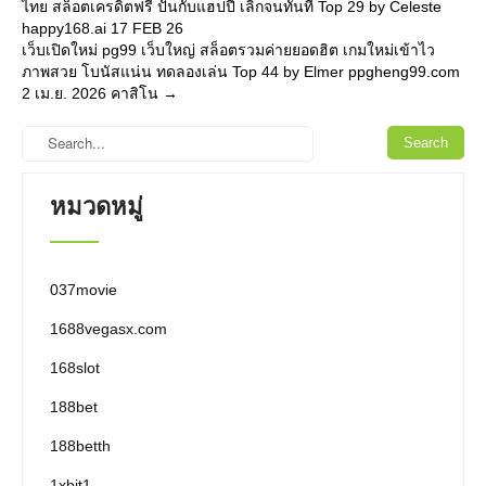
ไทย สล็อตเครดิตฟรี ปั่นกับแฮปปี้ เลิกจนทันที Top 29 by Celeste
happy168.ai 17 FEB 26
เว็บเปิดใหม่ pg99 เว็บใหญ่ สล็อตรวมค่ายยอดฮิต เกมใหม่เข้าไว
ภาพสวย โบนัสแน่น ทดลองเล่น Top 44 by Elmer ppgheng99.com
2 เม.ย. 2026 คาสิโน
→
หมวดหมู่
037movie
1688vegasx.com
168slot
188bet
188betth
1xbit1