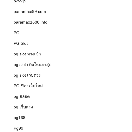
p2vvip
pananthai99.com
paramax1688.info
PG
PG Slot
pg slot ทางเข้า
pg slot เปิดใหม่ล่าสุด
pg slot เว็บตรง
PG Slot เว็บใหม่
pg สล็อต
pg เว็บตรง
pg168
Pg99