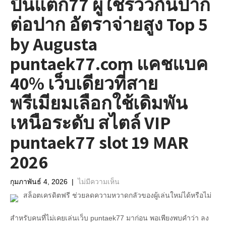
ปั่นแตก77 ผู้ใช้รีวิวกันปาก
ต่อปาก อัตราจ่ายสูง Top 5
by Augusta
puntaek77.com แคชแบค
40% เว็บเดียวที่สาย
พรีเมียมเลือกใช้เดิมพัน
เหนือระดับ สไตล์ VIP
puntaek77 slot 19 MAR
2026
กุมภาพันธ์ 4, 2026
|
ไม่มีความเห็น
สล็อตเครดิตฟรี ช่วยลดความหวาดกลัวของผู้เล่นใหม่ได้หรือไม่
สำหรับคนที่ไม่เคยเล่นเว็บ puntaek77 มาก่อน พอเพียงพบคำว่า ลง