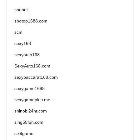
sbobet
sbotop1688.com
scm
sexy168
sexyauto168
SexyAuto168.com
sexybaccarat168.com
sexygame1688
sexygameplus.me
shinobi24hr.com
sing55fun.com
six9game