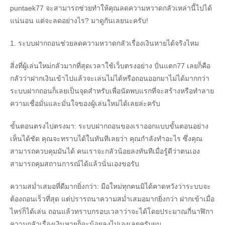
puntaek77 จะสามารถช่วยทำให้คุณลดความหวาดกลัวเหล่านี้ไปได้
แน่นอน แต่จะลดอย่างไร? มาดูกันเลยนะครับ!
1. ระบบฝากถอนช่วยลดความหวาดกลัวเรื่องเงินหายได้จริงไหม
สิ่งที่ผู้เล่นใหม่กลัวมากที่สุดเวลาใช้เว็บตรงอย่าง ปั่นแตก77 เลยก็คือ
กลัวว่าฝากเงินเข้าไปแล้วจะเล่นไม่ได้หรือถอนออกมาไม่ได้มากกว่า
ระบบฝากถอนก็เลยเป็นจุดสำหรับเพื่อนัดพบแรกที่จะสร้างหรือทำลาย
ความเชื่อมั่นและมั่นใจของผู้เล่นใหม่ได้เลยล่ะครับ
ขั้นตอนตรงไปตรงมา: ระบบฝากถอนของเราออกแบบขั้นตอนอย่าง
เห็นได้ชัด คุณจะทราบได้ในทันทีเลยว่า คุณกำลังทำอะไร ซึ่งคุณ
สามารถควบคุมมันได้ คนเราจะกลัวน้อยลงทันทีเมื่อรู้ดีว่าตนเอง
สามารถคุมสถานการณ์ได้แล้วนั่นเองขอรับ
ความสม่ำเสมอที่ดีมากยิ่งกว่า: มือใหม่ทุกคนมิได้คาดหวังว่าระบบจะ
ต้องถอนเร็วที่สุด แต่ปรารถนาความสม่ำเสมอมากยิ่งกว่า ฝากเข้าเมื่อ
ไหร่ก็ได้เล่น ถอนแล้วทราบกรอบเวลาว่าจะได้โดยประมาณกี่นาฬิกา
ความกลัวเรื่องเงินหายก็จะน้อยลงไปเองเลยครับผม