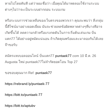
หายไปโดยทันที แต่ว่าผมเชื่อว่า เมื่อคุณได้มาทดลองใช้งานระบบ
ต่างๆไม่ว่าจะเป็นระบบฝากถอน ระบบเกม
หรือระบบการช่วยเหลือของเว็บตรงของพวกเรา คุณจะพบว่า สิ่งกลุ่ม
นี้ดีไซน์มาอย่างยอดเยี่ยม มันจะช่วยลดข้อผิดพลาดต่างๆที่บางทีอาจ
เกิดขึ้นได้ ลดความกลัวหรือแรงกดดันในการเริ่มต้นเล่นเกม ปั่น
แตก77 ได้อย่างอยู่หมัดแน่นอน ถ้าเกิดคุณพร้อมและมาลองกันได้เลย
จ๊าขอรับ
สมัครแทงบอลออนไลน์ ปั่นแตก77
puntaek77
.com 10 มี.ค. 26
Augusta ใหม่ puntaek77ไม่จำกัดยอดโอน Top 27
ขอขอบคุณมาก Ref.
puntaek77
https://rebrand.ly/puntaek-77
https://bitt.to/puntaek-77
https://bitt.to/aptubv