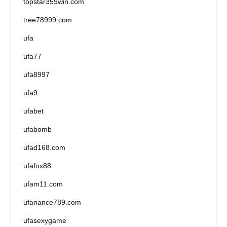
topstar359win.com
tree78999.com
ufa
ufa77
ufa8997
ufa9
ufabet
ufabomb
ufad168.com
ufafox88
ufam11.com
ufanance789.com
ufasexygame