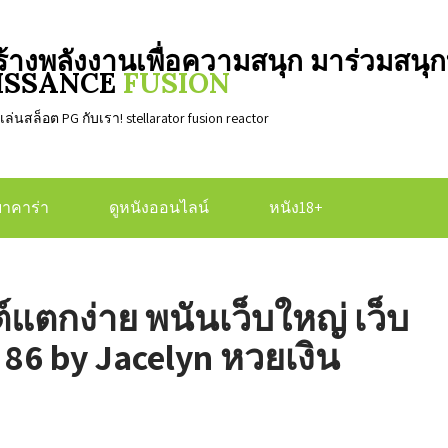
พลังงานเพื่อความสนุก มาร่วมสนุกท
NAISSANCE
FUSION
เล่นสล็อต PG กับเรา! stellarator fusion reactor
บาคาร่า
ดูหนังออนไลน์
หนัง18+
์แตกง่าย พนันเว็บใหญ่ เว็บ
86 by Jacelyn หวยเงิน