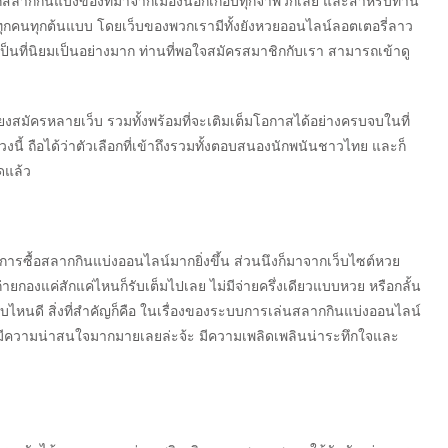
ก็สลากกินแบ่งของที่มาจากเมืองนอกเกือบทุกจำพวกเลย และสำหรับท่าน
รทุกคนทุกต้นแบบ โดยเว็บของพวกเรามีทั้งยังหวยออนไลน์ลอตเตอรี่ลาว
ป็นที่นิยมเป็นอย่างมาก ท่านที่พอใจสมัครสมาชิกกับเรา สามารถเข้าดู
ี่ยงสมัครหลายเว็บ รวมทั้งพร้อมที่จะเติมเต็มโอกาสได้อย่างครบจบในที่
วงนี้ ถือได้ว่าตัวเลือกที่เข้าถึงรวมทั้งตอบสนองนักพนันชาวไทย และก็
ดแล้ว
จการซื้อสลากกินแบ่งออนไลน์มากยิ่งขึ้น ส่วนนึงก็มาจากเว็บไซต์หวย
ายกองแค่สักแค่ไหนก็รับเต็มไปเลย ไม่มีจ่ายครึ่งเดียวแบบหวย หรือกลั้น
ว็บไหนดี สิ่งที่สำคัญก็คือ ในเรื่องของระบบการเล่นสลากกินแบ่งออนไลน์
้นมีความน่าสนใจมากมายเลยล่ะจ้ะ มีความเพลิดเพลินน่าระทึกใจและ