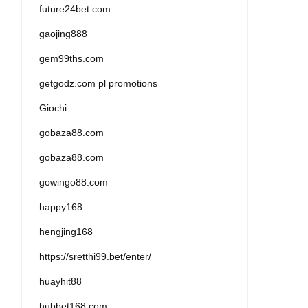
future24bet.com
gaojing888
gem99ths.com
getgodz.com pl promotions
Giochi
gobaza88.com
gobaza88.com
gowingo88.com
happy168
hengjing168
https://sretthi99.bet/enter/
huayhit88
hubbet168.com