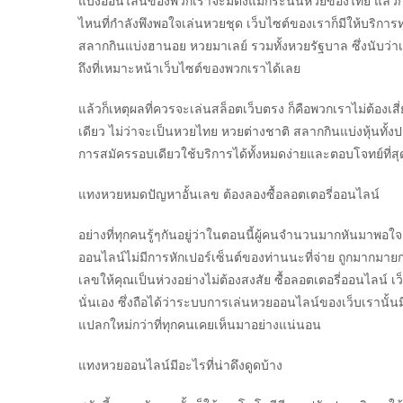
แบ่งออนไลน์ของพวกเราจะมีตั้งแม้กระนั้นหวยของไทย แล้ว
ไหนที่กำลังพึงพอใจเล่นหวยชุด เว็บไซต์ของเราก็มีให้บริกา
สลากกินแบ่งฮานอย หวยมาเลย์ รวมทั้งหวยรัฐบาล ซึ่งนับว่าเ
ถึงที่เหมาะหน้าเว็บไซต์ของพวกเราได้เลย
แล้วก็เหตุผลที่ควรจะเล่นสล็อตเว็บตรง ก็คือพวกเราไม่ต้องเส
เดียว ไม่ว่าจะเป็นหวยไทย หวยต่างชาติ สลากกินแบ่งหุ้นทั้งป
การสมัครรอบเดียวใช้บริการได้ทั้งหมดง่ายและตอบโจทย์ที่สุ
แทงหวยหมดปัญหาอั้นเลข ต้องลองซื้อลอตเตอรี่ออนไลน์
อย่างที่ทุกคนรู้ๆกันอยู่ว่าในตอนนี้ผู้คนจำนวนมากหันมาพอใ
ออนไลน์ไม่มีการหักเปอร์เซ็นต์ของท่านนะที่จ่าย ถูกมากมายก่
เลขให้คุณเป็นห่วงอย่างไม่ต้องสงสัย ซื้อลอตเตอรี่ออนไลน์ เ
นั่นเอง ซึ่งถือได้ว่าระบบการเล่นหวยออนไลน์ของเว็บเรานั
แปลกใหม่กว่าที่ทุกคนเคยเห็นมาอย่างแน่นอน
แทงหวยออนไลน์มีอะไรที่น่าดึงดูดบ้าง