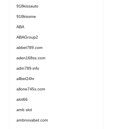
918kissauto
918kissme
ABA
ABAGroup2
abbet789.com
aden168ss.com
adm789.info
allbet24hr
allone745s.com
alot66
amb slot
ambnovabet.com