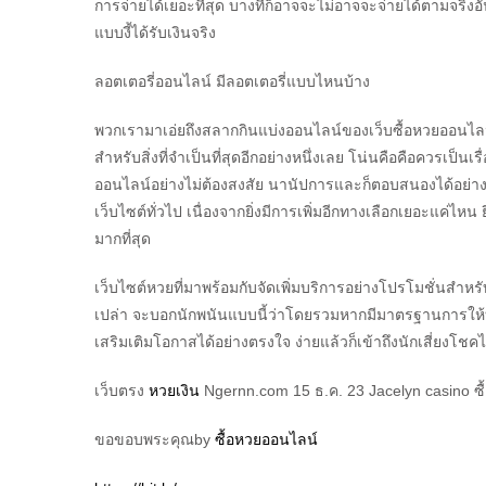
การจ่ายได้เยอะที่สุด บางทีก็อาจจะไม่อาจจะจ่ายได้ตามจริงอัน
แบบงี้ได้รับเงินจริง
ลอตเตอรี่ออนไลน์ มีลอตเตอรี่แบบไหนบ้าง
พวกเรามาเอ่ยถึงสลากกินแบ่งออนไลน์ของเว็บซื้อหวยออนไลน์ข
สำหรับสิ่งที่จำเป็นที่สุดอีกอย่างหนึ่งเลย โน่นคือคือควรเป
ออนไลน์อย่างไม่ต้องสงสัย นานัปการและก็ตอบสนองได้อย่า
เว็บไซต์ทั่วไป เนื่องจากยิ่งมีการเพิ่มอีกทางเลือกเยอะแค่ไหน ย
มากที่สุด
เว็บไซต์หวยที่มาพร้อมกับจัดเพิ่มบริการอย่างโปรโมชั่นสำหรับ
เปล่า จะบอกนักพนันแบบนี้ว่าโดยรวมหากมีมาตรฐานการให้บ
เสริมเติมโอกาสได้อย่างตรงใจ ง่ายแล้วก็เข้าถึงนักเสี่ยงโชคไ
เว็บตรง
หวยเงิน
Ngernn.com 15 ธ.ค. 23 Jacelyn casino ซ
ขอขอบพระคุณby
ซื้อหวยออนไลน์