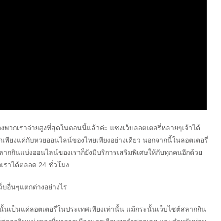
พวกเราจ่ายสูงที่สุดในตอนนี้แล้วค่ะ แซงเว็บลอตเตอรี่หลายๆเจ้าได้
กเพียงแค่กับหวยออนไลน์ของไทยเพียงอย่างเดียว นอกจากนี้ในลอตเตอรี่
ลากกินแบ่งออนไลน์ของเราก็ยังมีบริการเสริมพิเศษให้กับทุกคนอีกด้วย
เราได้ตลอด 24 ชั่วโมง
็บอื่นๆแตกต่างอย่างไร
กนั้นเป็นแค่ลอตเตอรี่ในประเทศเพียงเท่านั้น แม้กระนั้นเว็บไซต์สลากกิน