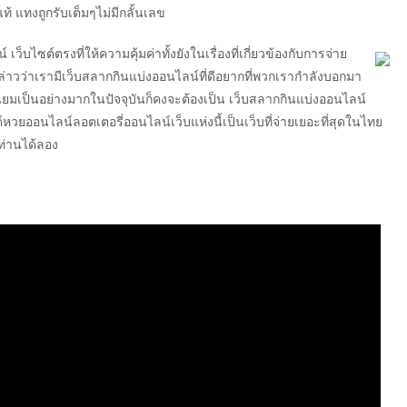
้ แทงถูกรับเต็มๆไม่มีกลั้นเลข
บไซต์ตรงที่ให้ความคุ้มค่าทั้งยังในเรื่องที่เกี่ยวข้องกับการจ่าย
่าวว่าเรามีเว็บสลากกินแบ่งออนไลน์ที่ดีอยากที่พวกเรากำลังบอกมา
ิยมเป็นอย่างมากในปัจจุบันก็คงจะต้องเป็น เว็บสลากกินแบ่งออนไลน์
ต์หวยออนไลน์ลอตเตอรี่ออนไลน์เว็บแห่งนี้เป็นเว็บที่จ่ายเยอะที่สุดในไทย
ท่านได้ลอง