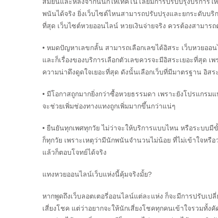
สมัยนี้และหลังจากนั้นก็ให้เทคโนโลยีมีการปรับปรุงบริการ
พนันได้จริง ยิ่งเว็บไซต์ไหนสามารถปรับปรุงและยกระดับบริก
ที่สุด เว็บไซต์หวยออนไลน์ หวยเงินจ่ายจริง ควรต้องสามาร
• หมดปัญหาเลขกลั้น สามารถเลือกเลขได้อิสระ เว็บหวยออนไล
และก็เรื่องของบริการเลือกตัวเลขควรจะมีอิสระเยอะที่สุด เพรา
ความน่าดึงดูดใจเยอะที่สุด ดังนั้นเลือกเว็บที่มีมาตรฐาน อิ
• มีโอกาสถูกมากยิ่งกว่าซื้อหวยธรรมดา เพราะยังโปรแกรม
จะช่วยเพิ่มช่องทางแทงถูกเพิ่มมากขึ้นกว่าแน่ๆ
• ยืนยันทุกเพศทุกวัย ไม่ว่าจะให้บริการแบบไหน หรือระบบมีขั
ก็ทุกวัย เพราะเหตุว่ามีนักพนันจำนวนไม่น้อย ที่ไม่เข้าใจหร
แล้วก็ตอบโจทย์ได้จริง
แทงหวยออนไลน์เว็บแห่งนี้คุ้มจริงมั้ย?
หากพูดถึงเว็บลอตเตอรี่ออนไลน์แต่ละแห่ง ก็จะมีการปรับเปลี่
เสี่ยงโชค แต่ว่าอยากจะให้นักเสี่ยงโชคทุกคนเข้าใจรวมทั้งค