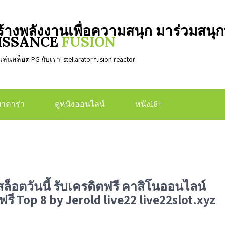
พลังงานเพื่อความสนุก มาร่วมสนุกท
NAISSANCE
FUSION
เล่นสล็อต PG กับเรา! stellarator fusion reactor
บาคาร่า
ดูหนังออนไลน์
หนัง18+
ล็อตวันนี้ รับเครดิตฟรี คาสิโนออนไลน์
ฟรี Top 8 by Jerold live22 live22slot.xyz