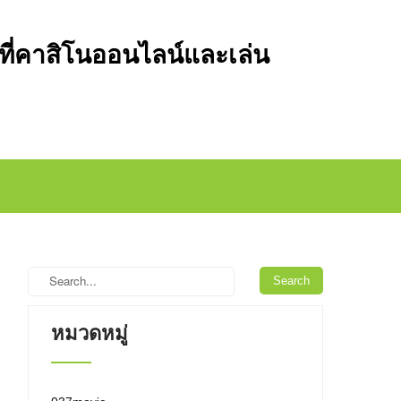
ี่คาสิโนออนไลน์และเล่น
หมวดหมู่