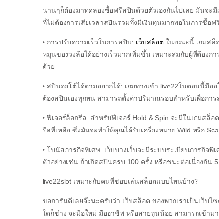
นานๆก็ต้องมาทดลองซื้อฟรีสปินด้วยตัวเองกันไปเลย มันจะมี
ที่ไม่ต้องการเสียเวลาสปินรวมทั้งมีเงินทุนมากพอในการซื้อฟ
• การปรับความเร็วในการสปิน:
เว็บสล็อต
ในขณะนี้ เกมสล็อต
หมุนของวงล้อได้อย่างเร็วมากเพิ่มขึ้น เหมาะสมกับผู้ที่ต้องกา
ด้วย
• สปินออโต้ได้ตามอยากได้: เกมทางเข้า live22ในตอนนี้มีออ
ต้องสปินเองทุกหน สามารถตั้งค่าปริมาณรอบสำหรับเพื่อกา
• ฟีเจอร์ล็อกรีล: สำหรับฟีเจอร์ Hold & Spin จะมีในเกมสล
รีลที่เหลือ ซึ่งมันจะทำให้คุณได้รับเครื่องหมาย Wild หรือ Scat
• โบนัสภารกิจพิเศษ: เว็บบางเว็บจะมีระบบระเบียบภารกิจพ
ตัวอย่างเช่น ถ้าเกิดสปินครบ 100 ครั้ง หรือชนะต่อเนื่องก
live22slot เหมาะกับคนที่ชอบเล่นสล็อตแบบไหนบ้าง?
ขอการันตีเลยจ๊ะนะครับว่า เว็บสล็อต ของพวกเราเป็นเว็บไซต์
ใดก็ช่าง จะมือใหม่ มืออาชีพ หรือสายทุนน้อย สามารถเข้าม