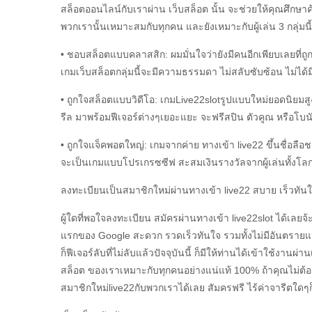
สล็อตออนไลน์กับเราผ่าน เว็บสล็อต นั้น จะช่วยให้คุณศึกษาค
พวกเรานั้นเหมาะสมกับทุกคน และยังเหมาะกับผู้เล่น 3 กลุ่มนี้เ
• ชอบสล็อตแบบคลาสสิก: ผมมั่นใจว่ายังมีคนอีกเพียบเลยที่ถู
เกมเว็บสล็อตกลุ่มนี้จะมีความธรรมดา ไม่สลับซับซ้อน ไม่ได้
• ถูกใจสล็อตแบบวิดีโอ: เกมLive22slotรูปแบบใหม่ยอดนิยมสูง
รีล มาพร้อมฟีเจอร์ต่างๆเยอะแยะ จะฟรีสปิน ตัวคูณ หรือโบนั
• ถูกใจแจ็คพอตใหญ่: เกมจากค่าย ทางเข้า live22 ขึ้นชื่อล
จะเป็นเกมแบบโปรเกรซซีฟ สะสมเงินรางวัลจากผู้เล่นทั้งโลก แ
ลงทะเบียนเป็นสมาชิกใหม่ผ่านทางเข้า live22 สบาย เร็วทันใ
ผู้ใดที่พอใจลงทะเบียน สมัครผ่านทางเข้า live22slot ได้เลยจ
แรกของ Google สะดวก รวดเร็วทันใจ รวมทั้งไม่มีอันตราย
ก็ฟีเจอร์ลับที่ไม่ลับแล้วปัจจุบันนี้ ก็มีให้ท่านได้เข้าใช้งาน
สล็อต ของเราเหมาะกับทุกคนอย่างแน่แท้ 100% ถ้าคุณไม่ต
สมาชิกใหม่live22กับพวกเราได้เลย สัมครฟรี ไร้ค่าจารีตใดๆ