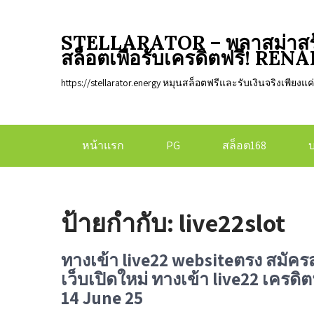
STELLARATOR – พลาสม่าสร้าง
สล็อตเพื่อรับเครดิตฟรี! RE
https://stellarator.energy หมุนสล็อตฟรีและรับเงินจริงเพียงแค่
หน้าแรก
PG
สล็อต168
ป้ายกำกับ:
live22slot
ทางเข้า live22 websiteตรง สมัครส
เว็บเปิดใหม่ ทางเข้า live22 เครดิต
14 June 25