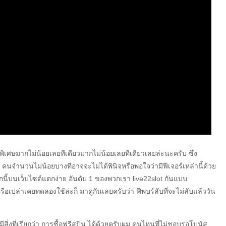
์พิเศษมากไม่น้อยเลยทีเดียวมากไม่น้อยเลยทีเดียวเลยล่ะนะครับ ซึ่ง
นั้น คนจำนวนไม่น้อยบางทีอาจจะไม่ได้พินิจหรือพอใจว่ามีฟีเจอร์เหล่านี้ด้วย
นี้บนเว็บไซต์แตกง่าย อันดับ 1 ของพวกเรา live22slot กันแบบ
รือเปล่าเคยทดลองใช้ล่ะก็ มาดูกันเลยครับว่า ฟีพบร์ลับที่จะไม่ลับแล้ววัน
สิ่งที่เรียกว่า การซื้อฟรีสปิน ได้ด้วยครับผม คนไหนที่ไม่ชอบรอโบนัส