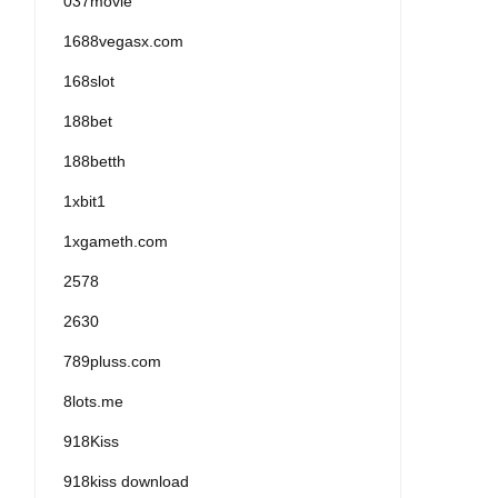
037movie
1688vegasx.com
168slot
188bet
188betth
1xbit1
1xgameth.com
2578
2630
789pluss.com
8lots.me
918Kiss
918kiss download