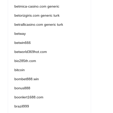
betmica-casino.com generic
betorizgiris.com generic turk
betrallicasino.com generic turk
betway
betwin666
betworld369hot.com
bio285th.com
bitcoin
bombet888.win
bonus888
boonlert1688.com
brazil999