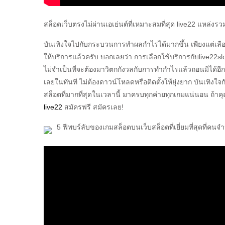
สล็อตเว็บตรงไม่ผ่านเอเย่นต์ที่เหมาะสมที่สุด live22 แหล่งรว
บันเทิงใจไปกับกระบวนการทำผลกำไรได้มากขึ้น เพียงแต่เลือก ท
ให้บริการแล้วครับ บอกเลยว่า การเลือกใช้บริการกับlive22s
ไม่จำเป็นที่จะต้องมาวิตกกังวลกับการทำกำไรแล้วถอนมิได้อีกต
เลยในทันที ไม่ต้องดาวน์โหลดหรือติดตั้งให้ยุ่งยาก บันเทิง
สล็อตที่มากที่สุดในเวลานี้ มาครบทุกค่ายทุกเกมแน่นอน ถ้าค
live22
สมัครฟรี สมัครเลย!
5 ฟีพบร์ลับของเกมสล็อตบนเว็บสล็อตที่เยี่ยมที่สุดที่