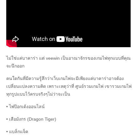
ไม่ใช่แค่บาคาร่า แต่ veewin เป็นอาณาจักรของเกมไพ่ทุกแบบที่คุณ
จะนึกออก
คนใดกันที่มีความรู้สึกว่าเว็บเกมไพ่จะมีเพียงแค่บาคาร่าอาจต้อง
เปลี่ยนแปลงความคิด เพราะเหตุว่าที่ ศูนย์รวมเกมไพ่ เขารวมเกมไพ่
ทุกรูปแบบไว้ครบจริงๆไม่ว่าจะเป็น
• ไพ่ป๊อกเด้งออนไลน์
• เสือมังกร (Dragon Tiger)
• แบล็กแจ็ค