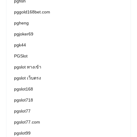
pgfish
pggold168bet.com
pgheng
pgjoker69
pgk44
PGSlot
pgslot ทางเข้า
pgslot เว็บตรง
pgslot168
pgslot718
pgslot77
pgslot77.com
pgslot99