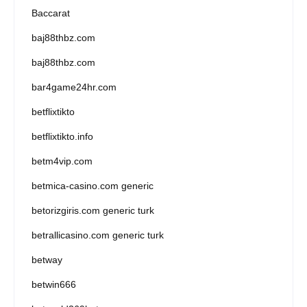
Baccarat
baj88thbz.com
baj88thbz.com
bar4game24hr.com
betflixtikto
betflixtikto.info
betm4vip.com
betmica-casino.com generic
betorizgiris.com generic turk
betrallicasino.com generic turk
betway
betwin666