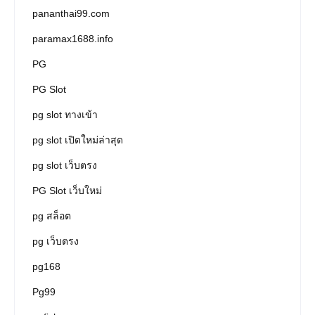
pananthai99.com
paramax1688.info
PG
PG Slot
pg slot ทางเข้า
pg slot เปิดใหม่ล่าสุด
pg slot เว็บตรง
PG Slot เว็บใหม่
pg สล็อต
pg เว็บตรง
pg168
Pg99