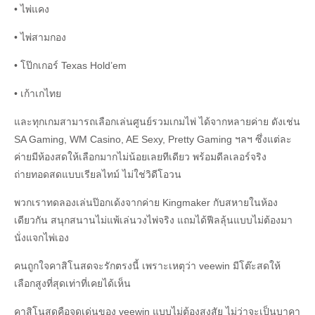
• ไพ่แคง
• ไพ่สามกอง
• โป๊กเกอร์ Texas Hold’em
• เก้าเกไทย
และทุกเกมสามารถเลือกเล่นศูนย์รวมเกมไพ่ ได้จากหลายค่าย ดังเช่น
SA Gaming, WM Casino, AE Sexy, Pretty Gaming ฯลฯ ซึ่งแต่ละ
ค่ายมีห้องสดให้เลือกมากไม่น้อยเลยทีเดียว พร้อมดีลเลอร์จริง
ถ่ายทอดสดแบบเรียลไทม์ ไม่ใช่วิดีโอวน
พวกเราทดลองเล่นป๊อกเด้งจากค่าย Kingmaker กับสหายในห้อง
เดียวกัน สนุกสนานไม่แพ้เล่นวงไพ่จริง แถมได้ฟีลลุ้นแบบไม่ต้องมา
นั่งแจกไพ่เอง
คนถูกใจคาสิโนสดจะรักตรงนี้ เพราะเหตุว่า veewin มีโต๊ะสดให้
เลือกสูงที่สุดเท่าที่เคยได้เห็น
คาสิโนสดคือจุดเด่นของ veewin แบบไม่ต้องสงสัย ไม่ว่าจะเป็นบาคา