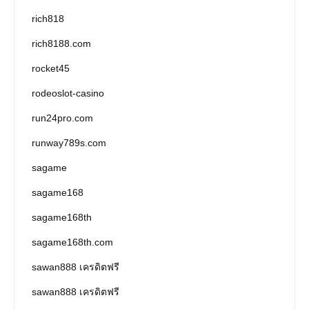
rich818
rich8188.com
rocket45
rodeoslot-casino
run24pro.com
runway789s.com
sagame
sagame168
sagame168th
sagame168th.com
sawan888 เครดิตฟรี
sawan888 เครดิตฟรี