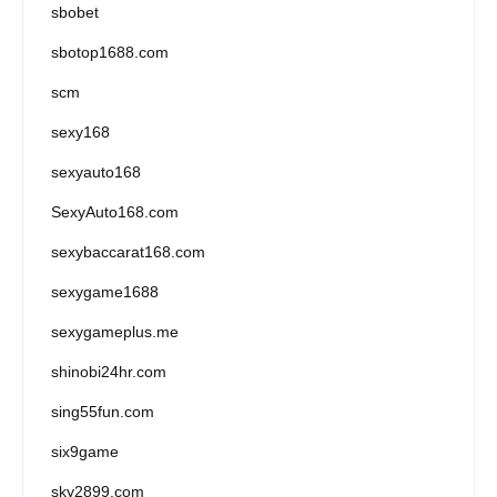
sbobet
sbotop1688.com
scm
sexy168
sexyauto168
SexyAuto168.com
sexybaccarat168.com
sexygame1688
sexygameplus.me
shinobi24hr.com
sing55fun.com
six9game
sky2899.com