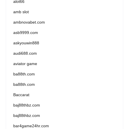
alot66
amb slot
ambnovabet.com
asb9999.com
askyouwin888
audi688.com
aviator game
ba88th.com
ba88th.com
Baccarat
baj88thbz.com
baj88thbz.com
bar4game24hr.com