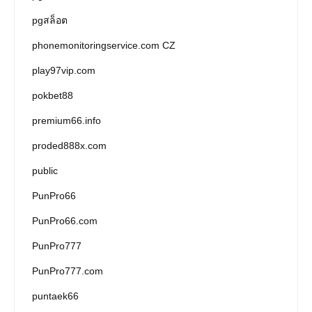
pgสล็อต
phonemonitoringservice.com CZ
play97vip.com
pokbet88
premium66.info
proded888x.com
public
PunPro66
PunPro66.com
PunPro777
PunPro777.com
puntaek66