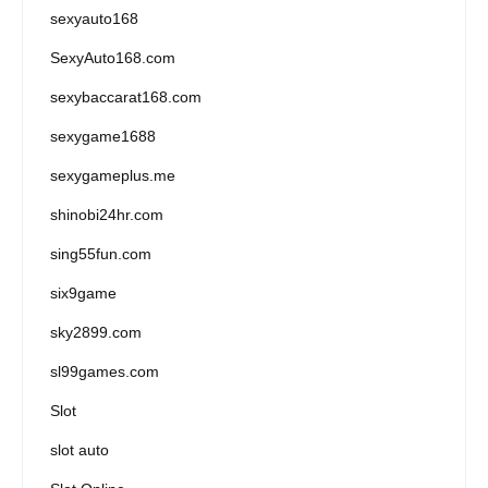
sexyauto168
SexyAuto168.com
sexybaccarat168.com
sexygame1688
sexygameplus.me
shinobi24hr.com
sing55fun.com
six9game
sky2899.com
sl99games.com
Slot
slot auto