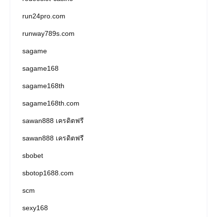
run24pro.com
runway789s.com
sagame
sagame168
sagame168th
sagame168th.com
sawan888 เครดิตฟรี
sawan888 เครดิตฟรี
sbobet
sbotop1688.com
scm
sexy168