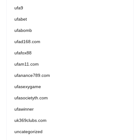
ufa9
ufabet
ufabomb
ufad168.com
ufafox88
ufam11.com
ufanance789.com
ufasexygame
ufasocietyth.com
ufawinner
uk369clubs.com
uncategorized