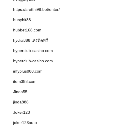
https://sretthi99.bet/enter/
huayhit88
hubbet168.com
hydra888 เครดิตฟรี
hyperclub-casino.com
hyperclub-casino.com
infyplus888.com
item388.com
Jinda55
jinda888
Joker123
joker123auto