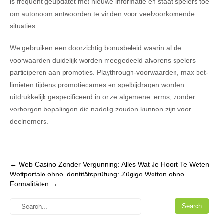
is frequent geüpdatet met nieuwe informatie en staat spelers toe
om autonoom antwoorden te vinden voor veelvoorkomende
situaties.
We gebruiken een doorzichtig bonusbeleid waarin al de
voorwaarden duidelijk worden meegedeeld alvorens spelers
participeren aan promoties. Playthrough-voorwaarden, max bet-
limieten tijdens promotiegames en spelbijdragen worden
uitdrukkelijk gespecificeerd in onze algemene terms, zonder
verborgen bepalingen die nadelig zouden kunnen zijn voor
deelnemers.
Post
←
Web Casino Zonder Vergunning: Alles Wat Je Hoort Te Weten
Wettportale ohne Identitätsprüfung: Zügige Wetten ohne
navigation
Formalitäten
→