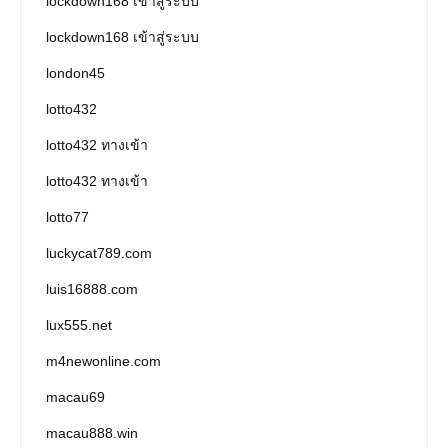
lockdown168 เข้าสู่ระบบ
lockdown168 เข้าสู่ระบบ
london45
lotto432
lotto432 ทางเข้า
lotto432 ทางเข้า
lotto77
luckycat789.com
luis16888.com
lux555.net
m4newonline.com
macau69
macau888.win