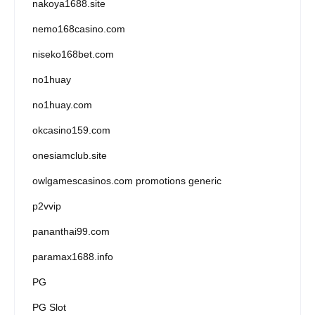
nakoya1688.site
nemo168casino.com
niseko168bet.com
no1huay
no1huay.com
okcasino159.com
onesiamclub.site
owlgamescasinos.com promotions generic
p2vvip
pananthai99.com
paramax1688.info
PG
PG Slot