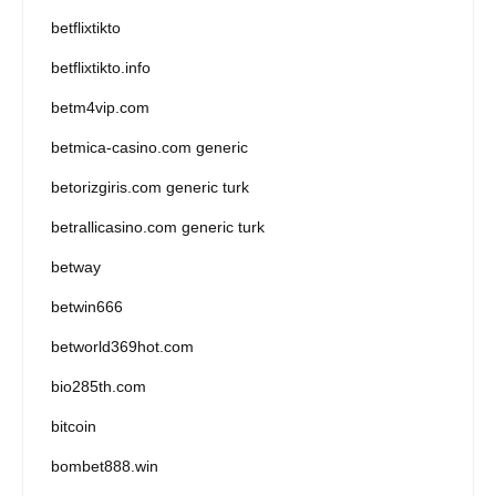
betflixtikto
betflixtikto.info
betm4vip.com
betmica-casino.com generic
betorizgiris.com generic turk
betrallicasino.com generic turk
betway
betwin666
betworld369hot.com
bio285th.com
bitcoin
bombet888.win