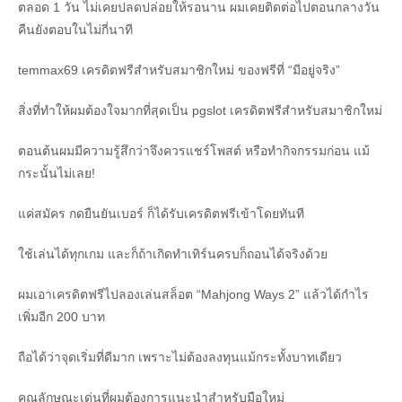
ตลอด 1 วัน ไม่เคยปลดปล่อยให้รอนาน ผมเคยติดต่อไปตอนกลางวัน
คืนยังตอบในไม่กี่นาที
temmax69 เครดิตฟรีสำหรับสมาชิกใหม่ ของฟรีที่ “มีอยู่จริง”
สิ่งที่ทำให้ผมต้องใจมากที่สุดเป็น pgslot เครดิตฟรีสำหรับสมาชิกใหม่
ตอนต้นผมมีความรู้สึกว่าจึงควรแชร์โพสต์ หรือทำกิจกรรมก่อน แม้
กระนั้นไม่เลย!
แค่สมัคร กดยืนยันเบอร์ ก็ได้รับเครดิตฟรีเข้าโดยทันที
ใช้เล่นได้ทุกเกม และก็ถ้าเกิดทำเทิร์นครบก็ถอนได้จริงด้วย
ผมเอาเครดิตฟรีไปลองเล่นสล็อต “Mahjong Ways 2” แล้วได้กำไร
เพิ่มอีก 200 บาท
ถือได้ว่าจุดเริ่มที่ดีมาก เพราะไม่ต้องลงทุนแม้กระทั้งบาทเดียว
คุณลักษณะเด่นที่ผมต้องการแนะนำสำหรับมือใหม่