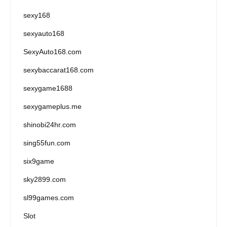
sexy168
sexyauto168
SexyAuto168.com
sexybaccarat168.com
sexygame1688
sexygameplus.me
shinobi24hr.com
sing55fun.com
six9game
sky2899.com
sl99games.com
Slot