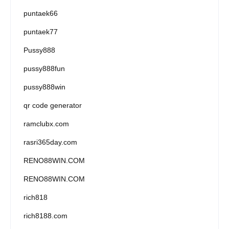
puntaek66
puntaek77
Pussy888
pussy888fun
pussy888win
qr code generator
ramclubx.com
rasri365day.com
RENO88WIN.COM
RENO88WIN.COM
rich818
rich8188.com