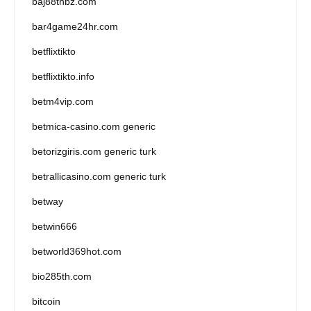
baj88thbz.com
bar4game24hr.com
betflixtikto
betflixtikto.info
betm4vip.com
betmica-casino.com generic
betorizgiris.com generic turk
betrallicasino.com generic turk
betway
betwin666
betworld369hot.com
bio285th.com
bitcoin