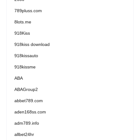
789pluss.com
8lots.me
918Kiss
918kiss download
918kissauto
918kissme
ABA
ABAGroup2
abbet789.com
aden168ss.com
adm789.info
allbet24hr