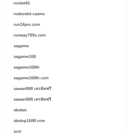
rocket45
rodeoslot-casino
run24pro.com
runway789s.com
sagame
sagame168
sagame168th
sagame168th.com
sawan888 เครดิตฟรี
sawan888 เครดิตฟรี
sbobet
sbotop1688.com
scm