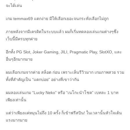
จะได้เล่น
เกม temmax69 แตกง่าย มีให้เลือกเยอะจนกระทั่งเลือกไม่ถูก
ภายหลังจากมีเครดิตในระบบแล้ว ผมก็เริ่มทดลองเล่นเกมต่างๆซึ่ง
เว็บนี้มีครบทุกค่าย
อีกทั้ง PG Slot, Joker Gaming, JILI, Pragmatic Play, SlotXO, และ
อื่นๆอีกมากมาย
ผมเลือกเกมจากค่าย สล็อต ก่อน เพราะเห็นรีวิวมาก เกมภาพสวย รวม
ทั้งที่สำคัญเป็น “แตกบ่อย” อย่างที่เขาว่ากัน
ผมลองเล่นเกม “Lucky Neko” หรือ “เนโกะนำโชค” เบทละ 1 บาท
เพียงเท่านั้น
แต่ว่าเพียงแค่หมุนไม่ถึง 10 ครั้ง ก็เข้าฟรีสปิน! ในเวลานั้นหัวใจเต้น
แรงมากมาย