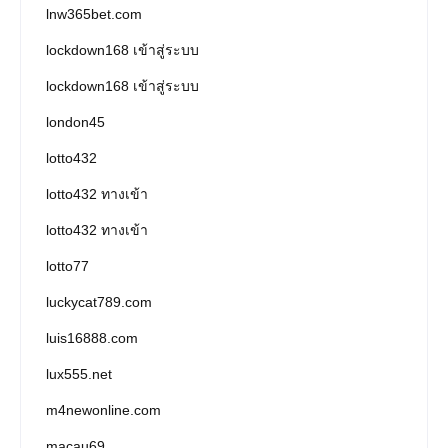
lnw365bet.com
lockdown168 เข้าสู่ระบบ
lockdown168 เข้าสู่ระบบ
london45
lotto432
lotto432 ทางเข้า
lotto432 ทางเข้า
lotto77
luckycat789.com
luis16888.com
lux555.net
m4newonline.com
macau69