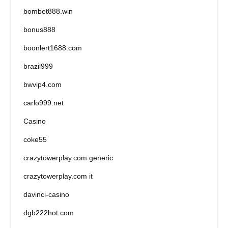
bombet888.win
bonus888
boonlert1688.com
brazil999
bwvip4.com
carlo999.net
Casino
coke55
crazytowerplay.com generic
crazytowerplay.com it
davinci-casino
dgb222hot.com