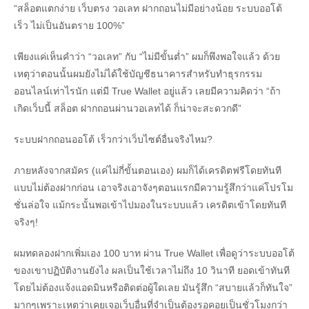
“สล็อตแตกง่าย เว็บตรง วอเลท ฝากถอนไม่มีอย่างน้อย ระบบออโต้
เร็ว ไม่เป็นอันตราย 100%”
เพียงแค่เห็นคำว่า “วอเลท” กับ “ไม่มีขั้นต่ำ” ผมก็พึงพอใจแล้ว ด้วย
เหตุว่าตอนนั้นผมยังไม่ได้ใช้บัญชีธนาคารสำหรับทำธุรกรรม
ออนไลน์เท่าไรนัก แต่มี True Wallet อยู่แล้ว เลยมีความคิดว่า “ถ้า
เกิดเว็บนี้ สล็อต ฝากถอนผ่านวอเลทได้ ก็น่าจะสะดวกดี”
ระบบฝากถอนออโต้ เร็วกว่าเว็บไซต์อื่นจริงไหม?
ภายหลังจากสมัคร (แค่ไม่กี่ขั้นตอนเอง) ผมก็ได้เครดิตฟรีโดยทันที
แบบไม่ต้องฝากก่อน เอาจริงเอาจังๆตอนแรกมีความรู้สึกว่าแค่โปรโม
ชั่นล่อใจ แม้กระนั้นพอเข้าไปมองในระบบแล้ว เครดิตเข้าโดยทันที
จริงๆ!
ผมทดลองฝากเพิ่มเอง 100 บาท ผ่าน True Wallet เพื่อดูว่าระบบออโต้
ของเขาปฏิบัติงานยังไง ผลเป็นใช้เวลาไม่ถึง 10 วินาที ยอดเข้าทันที
โดยไม่ต้องแจ้งแอดมินหรือติดต่อผู้ใดเลย มันรู้สึก “สบายแล้วก็ทันใจ”
มากๆเพราะเหตุว่าเคยเจอเว็บอื่นที่จำเป็นต้องรอคอยเป็นชั่วโมงกว่า