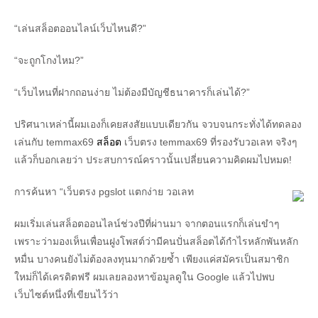
“เล่นสล็อตออนไลน์เว็บไหนดี?”
“จะถูกโกงไหม?”
“เว็บไหนที่ฝากถอนง่าย ไม่ต้องมีบัญชีธนาคารก็เล่นได้?”
ปริศนาเหล่านี้ผมเองก็เคยสงสัยแบบเดียวกัน จวบจนกระทั่งได้ทดลอง
เล่นกับ temmax69
สล็อต
เว็บตรง temmax69 ที่รองรับวอเลท จริงๆ
แล้วก็บอกเลยว่า ประสบการณ์คราวนั้นเปลี่ยนความคิดผมไปหมด!
การค้นหา “เว็บตรง pgslot แตกง่าย วอเลท
ผมเริ่มเล่นสล็อตออนไลน์ช่วงปีที่ผ่านมา จากตอนแรกก็เล่นขำๆ
เพราะว่ามองเห็นเพื่อนฝูงโพสต์ว่ามีคนปั่นสล็อตได้กำไรหลักพันหลัก
หมื่น บางคนยังไม่ต้องลงทุนมากด้วยซ้ำ เพียงแค่สมัครเป็นสมาชิก
ใหม่ก็ได้เครดิตฟรี ผมเลยลองหาข้อมูลดูใน Google แล้วไปพบ
เว็บไซต์หนึ่งที่เขียนไว้ว่า