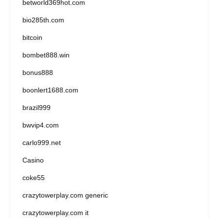
betworld369hot.com
bio285th.com
bitcoin
bombet888.win
bonus888
boonlert1688.com
brazil999
bwvip4.com
carlo999.net
Casino
coke55
crazytowerplay.com generic
crazytowerplay.com it