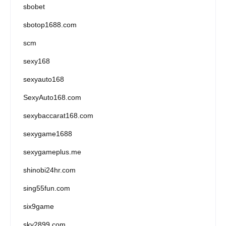
sbobet
sbotop1688.com
scm
sexy168
sexyauto168
SexyAuto168.com
sexybaccarat168.com
sexygame1688
sexygameplus.me
shinobi24hr.com
sing55fun.com
six9game
sky2899.com