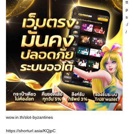
tt
p
s
:/
/
wow.in.th/slot-byzantines
https://shorturl.asia/KQjpC