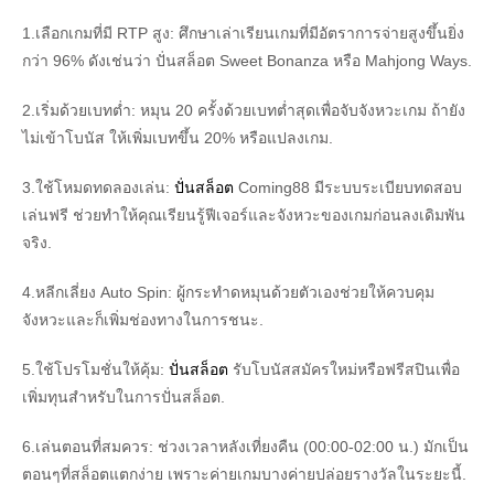
1.เลือกเกมที่มี RTP สูง: ศึกษาเล่าเรียนเกมที่มีอัตราการจ่ายสูงขึ้นยิ่ง
กว่า 96% ดังเช่นว่า ปั่นสล็อต Sweet Bonanza หรือ Mahjong Ways.
2.เริ่มด้วยเบทต่ำ: หมุน 20 ครั้งด้วยเบทต่ำสุดเพื่อจับจังหวะเกม ถ้ายัง
ไม่เข้าโบนัส ให้เพิ่มเบทขึ้น 20% หรือแปลงเกม.
3.ใช้โหมดทดลองเล่น:
ปั่นสล็อต
Coming88 มีระบบระเบียบทดสอบ
เล่นฟรี ช่วยทำให้คุณเรียนรู้ฟีเจอร์และจังหวะของเกมก่อนลงเดิมพัน
จริง.
4.หลีกเลี่ยง Auto Spin: ผู้กระทำดหมุนด้วยตัวเองช่วยให้ควบคุม
จังหวะและก็เพิ่มช่องทางในการชนะ.
5.ใช้โปรโมชั่นให้คุ้ม:
ปั่นสล็อต
รับโบนัสสมัครใหม่หรือฟรีสปินเพื่อ
เพิ่มทุนสำหรับในการปั่นสล็อต.
6.เล่นตอนที่สมควร: ช่วงเวลาหลังเที่ยงคืน (00:00-02:00 น.) มักเป็น
ตอนๆที่สล็อตแตกง่าย เพราะค่ายเกมบางค่ายปล่อยรางวัลในระยะนี้.