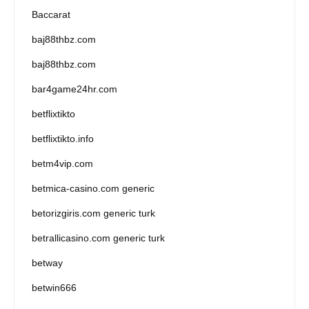
Baccarat
baj88thbz.com
baj88thbz.com
bar4game24hr.com
betflixtikto
betflixtikto.info
betm4vip.com
betmica-casino.com generic
betorizgiris.com generic turk
betrallicasino.com generic turk
betway
betwin666