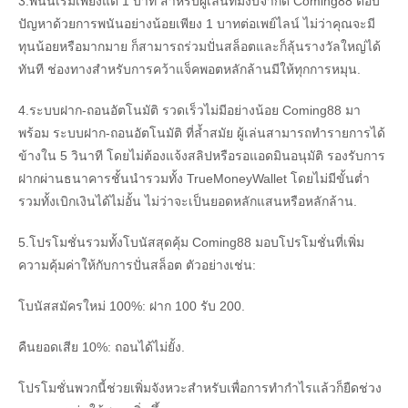
3.พนันเริ่มเพียงแต่ 1 บาท สำหรับผู้เล่นที่มีงบจำกัด Coming88 ตอบ
ปัญหาด้วยการพนันอย่างน้อยเพียง 1 บาทต่อเพย์ไลน์ ไม่ว่าคุณจะมี
ทุนน้อยหรือมากมาย ก็สามารถร่วมปั่นสล็อตและก็ลุ้นรางวัลใหญ่ได้
ทันที ช่องทางสำหรับการคว้าแจ็คพอตหลักล้านมีให้ทุกการหมุน.
4.ระบบฝาก-ถอนอัตโนมัติ รวดเร็วไม่มีอย่างน้อย Coming88 มา
พร้อม ระบบฝาก-ถอนอัตโนมัติ ที่ล้ำสมัย ผู้เล่นสามารถทำรายการได้
ข้างใน 5 วินาที โดยไม่ต้องแจ้งสลิปหรือรอแอดมินอนุมัติ รองรับการ
ฝากผ่านธนาคารชั้นนำรวมทั้ง TrueMoneyWallet โดยไม่มีขั้นต่ำ
รวมทั้งเบิกเงินได้ไม่อั้น ไม่ว่าจะเป็นยอดหลักแสนหรือหลักล้าน.
5.โปรโมชั่นรวมทั้งโบนัสสุดคุ้ม Coming88 มอบโปรโมชั่นที่เพิ่ม
ความคุ้มค่าให้กับการปั่นสล็อต ตัวอย่างเช่น:
โบนัสสมัครใหม่ 100%: ฝาก 100 รับ 200.
คืนยอดเสีย 10%: ถอนได้ไม่ยั้ง.
โปรโมชั่นพวกนี้ช่วยเพิ่มจังหวะสำหรับเพื่อการทำกำไรแล้วก็ยืดช่วง