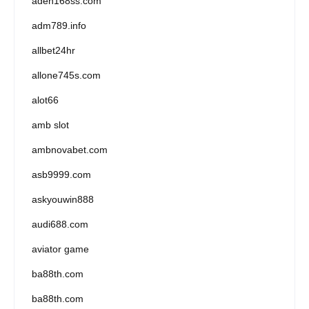
aden168ss.com
adm789.info
allbet24hr
allone745s.com
alot66
amb slot
ambnovabet.com
asb9999.com
askyouwin888
audi688.com
aviator game
ba88th.com
ba88th.com