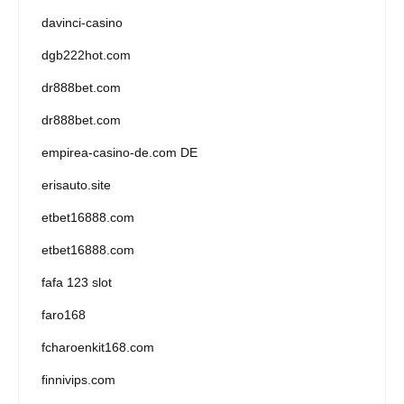
davinci-casino
dgb222hot.com
dr888bet.com
dr888bet.com
empirea-casino-de.com DE
erisauto.site
etbet16888.com
etbet16888.com
fafa 123 slot
faro168
fcharoenkit168.com
finnivips.com