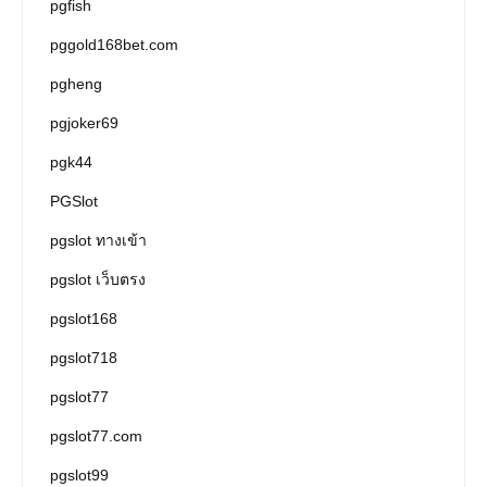
pgfish
pggold168bet.com
pgheng
pgjoker69
pgk44
PGSlot
pgslot ทางเข้า
pgslot เว็บตรง
pgslot168
pgslot718
pgslot77
pgslot77.com
pgslot99