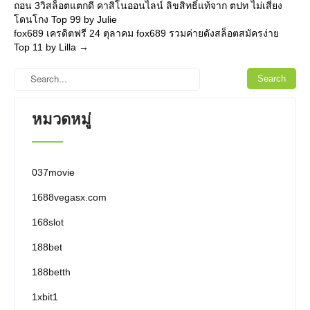
ถอน 3วิสล็อตแตกดี คาสิโนออนไลน์ ลิขสิทธิ์แท้จาก ตปท ไม่เสี่ยง
โดนโกง Top 99 by Julie
fox689 เครดิตฟรี 24 ตุลาคม fox689 รวมค่ายดังสล็อตสมัครง่าย
Top 11 by Lilla
→
หมวดหมู่
037movie
1688vegasx.com
168slot
188bet
188betth
1xbit1