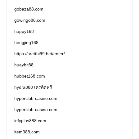
gobaza88.com
gowingo88.com
happy168
hengjing168
https://sretthi99.bet/enter/
huayhit88
hubbet168.com
hydra888 เครดิตฟรี
hyperclub-casino.com
hyperclub-casino.com
infyplus888.com
item388.com