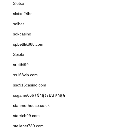
Slotxo
slotxo24hr
soibet
sol-casino
spbetflik888.com
Spiele
sretthi99
ss168vip.com
ssc915casino.com
ssgame666 เข้าสู่ระบบ ล่าสุด
stanmerhouse.co.uk
starrich99.com
stellabet789.com