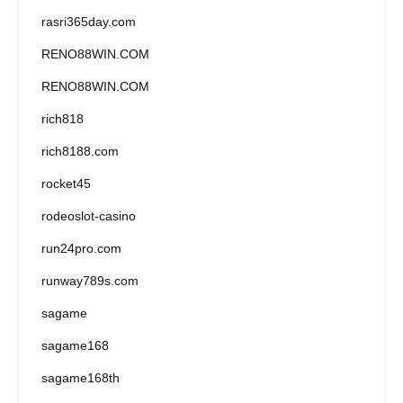
rasri365day.com
RENO88WIN.COM
RENO88WIN.COM
rich818
rich8188.com
rocket45
rodeoslot-casino
run24pro.com
runway789s.com
sagame
sagame168
sagame168th