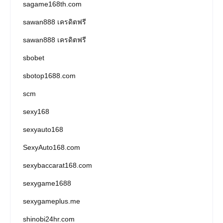
sagame168th.com
sawan888 เครดิตฟรี
sawan888 เครดิตฟรี
sbobet
sbotop1688.com
scm
sexy168
sexyauto168
SexyAuto168.com
sexybaccarat168.com
sexygame1688
sexygameplus.me
shinobi24hr.com