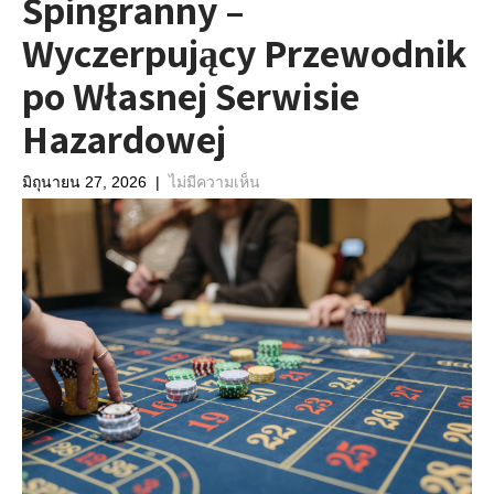
Spingranny –
Wyczerpujący Przewodnik
po Własnej Serwisie
Hazardowej
มิถุนายน 27, 2026
|
ไม่มีความเห็น