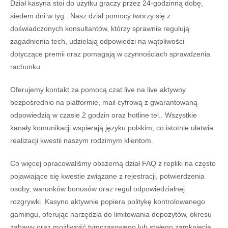
Dział kasyna stoi do użytku graczy przez 24-godzinną dobę,
siedem dni w tyg.. Nasz dział pomocy tworzy się z
doświadczonych konsultantów, którzy sprawnie regulują
zagadnienia tech, udzielają odpowiedzi na wątpliwości
dotyczące premii oraz pomagają w czynnościach sprawdzenia
rachunku.
Oferujemy kontakt za pomocą czat live na live aktywny
bezpośrednio na platformie, mail cyfrową z gwarantowaną
odpowiedzią w czasie 2 godzin oraz hotline tel.. Wszystkie
kanały komunikacji wspierają języku polskim, co istotnie ułatwia
realizacji kwestii naszym rodzimym klientom.
Co więcej opracowaliśmy obszerną dział FAQ z repliki na często
pojawiające się kwestie związane z rejestracji, potwierdzenia
osoby, warunków bonusów oraz reguł odpowiedzialnej
rozgrywki. Kasyno aktywnie popiera politykę kontrolowanego
gamingu, oferując narzędzia do limitowania depozytów, okresu
zabawy oraz możliwość tymczasowego lub stałego zamknięcia