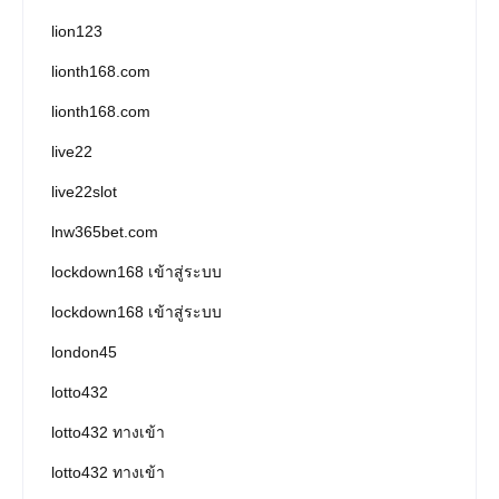
lion123
lionth168.com
lionth168.com
live22
live22slot
lnw365bet.com
lockdown168 เข้าสู่ระบบ
lockdown168 เข้าสู่ระบบ
london45
lotto432
lotto432 ทางเข้า
lotto432 ทางเข้า