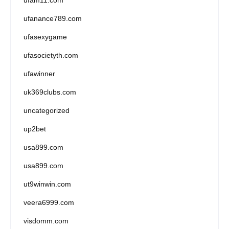
ufam11.com
ufanance789.com
ufasexygame
ufasocietyth.com
ufawinner
uk369clubs.com
uncategorized
up2bet
usa899.com
usa899.com
ut9winwin.com
veera6999.com
visdomm.com