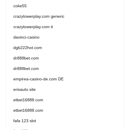
coke55
crazytowerplay.com generic
crazytowerplay.com it
davinci-casino
dgb222hot.com
dr888bet.com
dr888bet.com
empirea-casino-de.com DE
erisauto.site
etbet16888.com
etbet16888.com
fafa 123 slot