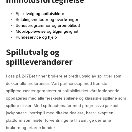
Spillutvalg og spillutviklere
Betalingsmetoder og overføringer
Bonusprogrammer og promotilbud
Mobilopplevelse og tilgjengelighet
Kundeservice og hjelp
Spillutvalg og
spillleverandører
I oss på 247Bet finner brukere et bredt utvalg av spilltitler som
dekker alle preferanser. Vårt partnerskap med fremste
spillprodusenter garanterer at spillbiblioteket vårt fortløpende
oppdateres med alle ferskeste spillene og klassiske spillene som
spillere elsker. Med spilleautomater med progressive jackpot
jackpotter til bordspill med direkte dealere, har vi skapt en
plattform som møter forventningene til samtlige uerfarne
brukere og erfarne kunder.