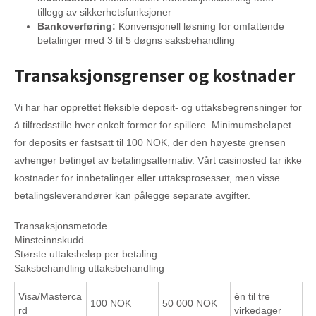
tillegg av sikkerhetsfunksjoner
Bankoverføring:
Konvensjonell løsning for omfattende
betalinger med 3 til 5 døgns saksbehandling
Transaksjonsgrenser og kostnader
Vi har har opprettet fleksible deposit- og uttaksbegrensninger for
å tilfredsstille hver enkelt former for spillere. Minimumsbeløpet
for deposits er fastsatt til 100 NOK, der den høyeste grensen
avhenger betinget av betalingsalternativ. Vårt casinosted tar ikke
kostnader for innbetalinger eller uttaksprosesser, men visse
betalingsleverandører kan pålegge separate avgifter.
Transaksjonsmetode
Minsteinnskudd
Største uttaksbeløp per betaling
Saksbehandling uttaksbehandling
Visa/Masterca
én til tre
100 NOK
50 000 NOK
rd
virkedager