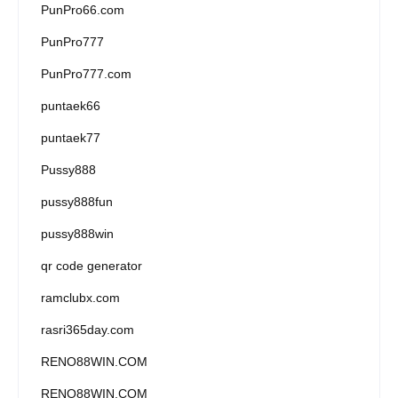
PunPro66.com
PunPro777
PunPro777.com
puntaek66
puntaek77
Pussy888
pussy888fun
pussy888win
qr code generator
ramclubx.com
rasri365day.com
RENO88WIN.COM
RENO88WIN.COM