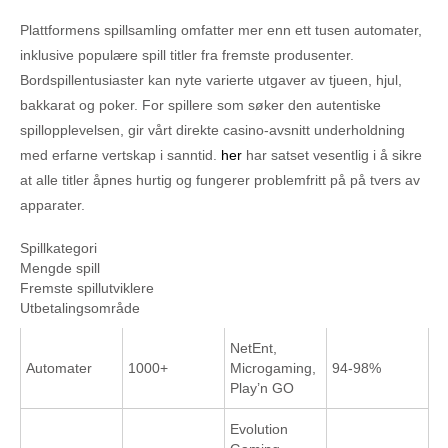
Plattformens spillsamling omfatter mer enn ett tusen automater,
inklusive populære spill titler fra fremste produsenter.
Bordspillentusiaster kan nyte varierte utgaver av tjueen, hjul,
bakkarat og poker. For spillere som søker den autentiske
spillopplevelsen, gir vårt direkte casino-avsnitt underholdning
med erfarne vertskap i sanntid.
her
har satset vesentlig i å sikre
at alle titler åpnes hurtig og fungerer problemfritt på på tvers av
apparater.
Spillkategori
Mengde spill
Fremste spillutviklere
Utbetalingsområde
NetEnt,
Automater
1000+
Microgaming,
94-98%
Play’n GO
Evolution