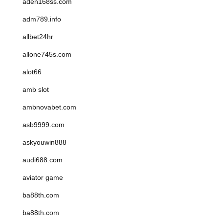
aden168ss.com
adm789.info
allbet24hr
allone745s.com
alot66
amb slot
ambnovabet.com
asb9999.com
askyouwin888
audi688.com
aviator game
ba88th.com
ba88th.com