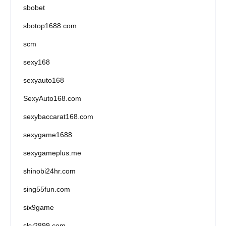
sbobet
sbotop1688.com
scm
sexy168
sexyauto168
SexyAuto168.com
sexybaccarat168.com
sexygame1688
sexygameplus.me
shinobi24hr.com
sing55fun.com
six9game
sky2899.com