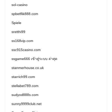
sol-casino
spbetflik888.com
Spiele
sretthi99
ss168vip.com
ssc915casino.com
ssgame666 เข้าสู่ระบบ ล่าสุด
stanmerhouse.co.uk
starrich99.com
stellabet789.com
sudyod888s.com
sunny9999club.net