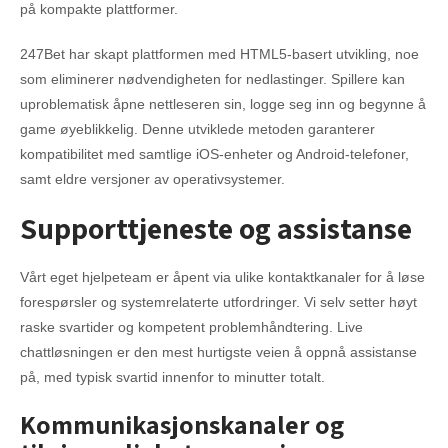
på kompakte plattformer.
247Bet har skapt plattformen med HTML5-basert utvikling, noe
som eliminerer nødvendigheten for nedlastinger. Spillere kan
uproblematisk åpne nettleseren sin, logge seg inn og begynne å
game øyeblikkelig. Denne utviklede metoden garanterer
kompatibilitet med samtlige iOS-enheter og Android-telefoner,
samt eldre versjoner av operativsystemer.
Supporttjeneste og assistanse
Vårt eget hjelpeteam er åpent via ulike kontaktkanaler for å løse
forespørsler og systemrelaterte utfordringer. Vi selv setter høyt
raske svartider og kompetent problemhåndtering. Live
chattløsningen er den mest hurtigste veien å oppnå assistanse
på, med typisk svartid innenfor to minutter totalt.
Kommunikasjonskanaler og