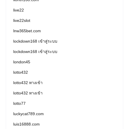
live22
live22slot
lnw365bet.com
lockdown168 เข้าสู่ระบบ
lockdown168 เข้าสู่ระบบ
london45
lotto432
lotto432 ทางเข้า
lotto432 ทางเข้า
lotto77
luckycat789.com
luis16888.com