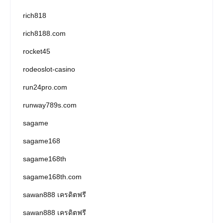
rich818
rich8188.com
rocket45
rodeoslot-casino
run24pro.com
runway789s.com
sagame
sagame168
sagame168th
sagame168th.com
sawan888 เครดิตฟรี
sawan888 เครดิตฟรี