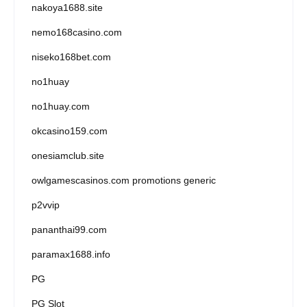
nakoya1688.site
nemo168casino.com
niseko168bet.com
no1huay
no1huay.com
okcasino159.com
onesiamclub.site
owlgamescasinos.com promotions generic
p2vvip
pananthai99.com
paramax1688.info
PG
PG Slot