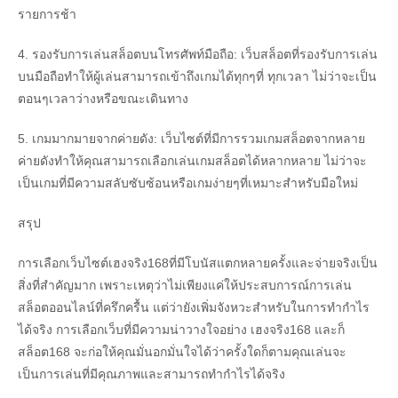
รายการช้า
4. รองรับการเล่นสล็อตบนโทรศัพท์มือถือ: เว็บสล็อตที่รองรับการเล่น
บนมือถือทำให้ผู้เล่นสามารถเข้าถึงเกมได้ทุกๆที่ ทุกเวลา ไม่ว่าจะเป็น
ตอนๆเวลาว่างหรือขณะเดินทาง
5. เกมมากมายจากค่ายดัง: เว็บไซต์ที่มีการรวมเกมสล็อตจากหลาย
ค่ายดังทำให้คุณสามารถเลือกเล่นเกมสล็อตได้หลากหลาย ไม่ว่าจะ
เป็นเกมที่มีความสลับซับซ้อนหรือเกมง่ายๆที่เหมาะสำหรับมือใหม่
สรุป
การเลือกเว็บไซต์เฮงจริง168ที่มีโบนัสแตกหลายครั้งและจ่ายจริงเป็น
สิ่งที่สำคัญมาก เพราะเหตุว่าไม่เพียงแค่ให้ประสบการณ์การเล่น
สล็อตออนไลน์ที่ครึกครื้น แต่ว่ายังเพิ่มจังหวะสำหรับในการทำกำไร
ได้จริง การเลือกเว็บที่มีความน่าวางใจอย่าง เฮงจริง168 และก็
สล็อต168 จะก่อให้คุณมั่นอกมั่นใจได้ว่าครั้งใดก็ตามคุณเล่นจะ
เป็นการเล่นที่มีคุณภาพและสามารถทำกำไรได้จริง