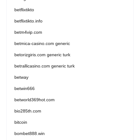
betflixtikto
betflixtikto.info
betm4vip.com
betmica-casino.com generic
betorizgiris.com generic turk
betrallicasino.com generic turk
betway
betwin666
betworld369hot.com
bio285th.com
bitcoin
bombet888.win