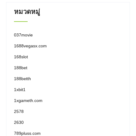
หมวดหมู่
037movie
1688vegasx.com
168slot
188bet
188betth
1xbit1
1xgameth.com
2578
2630
789pluss.com