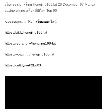
เว็บตรง slot สล็อต Hengjing168.lat 28 December 67 Marisa
casino online สล็อตที่ดีที่สุด Top 90
ขอขอบคุณมาก Ref.
สล็อตออนไลน์
https://bit.ly/hengjing168-lat
https://rebrand.ly/hengjing168-lat
https://wow.in.th/hengjing168-lat
https://cutt.ly/yeP2LsX3