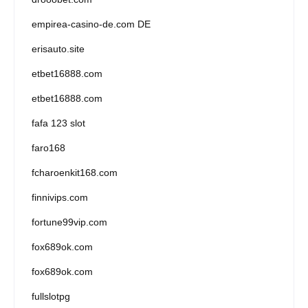
empirea-casino-de.com DE
erisauto.site
etbet16888.com
etbet16888.com
fafa 123 slot
faro168
fcharoenkit168.com
finnivips.com
fortune99vip.com
fox689ok.com
fox689ok.com
fullslotpg