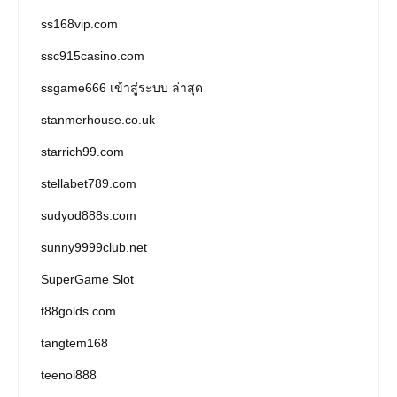
ss168vip.com
ssc915casino.com
ssgame666 เข้าสู่ระบบ ล่าสุด
stanmerhouse.co.uk
starrich99.com
stellabet789.com
sudyod888s.com
sunny9999club.net
SuperGame Slot
t88golds.com
tangtem168
teenoi888