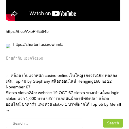
https://t.co/AxePHEi64b
https://shorturl.asia/owhmE
ป้ายกำกับ:
เฮงจริง168
Post
←
สล็อต เว็บแจกหนัก casino onlineเว็บใหญ่ เฮงจริง168 ทดลอง
เล่น Top 48 by Stephany สล็อตออนไลน์ Hengjing168.lat 22
navigation
November 67
Slotxo slotxo24hr.website 19 OCT 67 slotxo ทางเข้าสล็อต login
slotxo แจก 1,000 บาท บริการแอดมินมืออาชีพยิงปลา สล็อต
ออนไลน์ บาคาร่า แทงหวย slotxo 1 บาทก็ฝากได้ Top 55 by Merrill
→