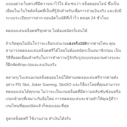
แบบอย่างเว็บตรงที่มีความน่าไว้ใจ ดังเช่นว่า สล็อตออนไลน์ ซึ่งเป็น
เยี่ยมในเว็บไซต์สล็อตที่เป็นที่รู้จักสำหรับเพื่อการจ่ายเงินจริง และยังมี
ระบบระเบียบการฝาก-ถอนอัตโนมัติที่เร็วไว ตลอด 24 ชั่วโมง
ทดลองเล่นสล็อตฟรีทุกค่าย ไม่ต้องสมัครก็เล่นได้
ถ้าเกิดคุณไม่มั่นใจว่าจะเลือกเล่นเกม
เฮงจริง168
จากค่ายไหน คุณ
สามารถทดลองเล่นสล็อตฟรีได้โดยไม่ต้องสมัครเป็นสมาชิกก่อน เป็น
วิธีที่ยอดเยี่ยมสำหรับในการทำความรู้จักกับรูปแบบของเกมต่างๆและ
ก็ฝึกหัดทักษะก่อนจะลงเงินจริง
หลายๆเว็บเสนอเกมสล็อตออนไลน์ให้ท่านทดลองเล่นฟรีจากค่ายดัง
อย่าง PG Slot, Joker Gaming, SlotXO และก็อื่นๆโดยที่คุณสามารถ
ทดลองเล่นได้ทุกเกม ไม่ว่าจะเป็นเกมสล็อตที่มีความสลับซับซ้อนหรือ
เกมกล้วยๆที่เหมาะกับมือใหม่ การทดสอบเล่นจะช่วยทำให้คุณรู้ดีว่า
เกมไหนที่คุณถนัดแล้วก็ชอบเยอะที่สุด
สูตรสล็อตฟรี ใช้งานง่าย ทำเงินได้จริง